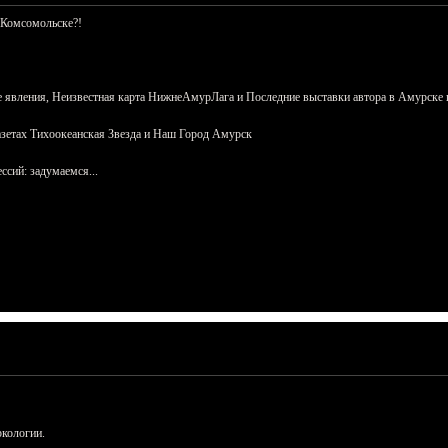
 Комсомольске?!
 явления, Неизвестная карта НижнеАмурЛага и Последние выставки автора в Амурске 
азетах Тихоокеанская Звезда и Наш Город Амурск
сий: задумаемся...
ркологии.