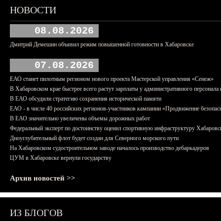
НОВОСТИ
08.08.2026
Дмитрий Демешин объявил режим повышенной готовности в Хабаровске
07.08.2026
ЕАО станет пилотным регионом нового проекта Мастерской управления «Сенеж»
В Хабаровском крае быстрее всего растут зарплаты у административного персонала 
В ЕАО обсудили стратегию сохранения исторической памяти
ЕАО - в числе 40 российских регионов-участников кампании «Продвижение безопас
В ЕАО значительно увеличены объемы дорожных работ
Федеральный эксперт по достоинству оценил спортивную инфраструктуру Хабаровс
Дноуглубительный флот будет создан для Северного морского пути
На Хабаровском судостроительном заводе началось производство дебаркадеров
ЦУМ в Хабаровске вернули государству
Архив новостей >>
ИЗ БЛОГОВ