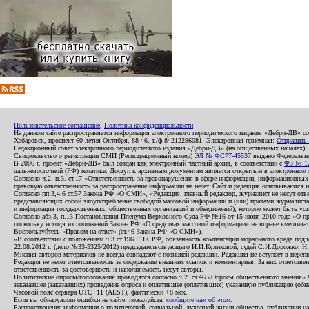
Пользовательское соглашение
,
Политика конфиденциальности
На данном сайте распространяется информация электронного периодического издания «Дебри-ДВ» с
Хабаровск, проспект 60-летия Октября, 88-46, т./ф.84212296081. Электронная приемная:
Отправить
Редакционный совет электронного периодического издания «Дебри-ДВ» (на общественных началах
Свидетельство о регистрации СМИ (Регистрационный номер)
ЭЛ № ФС77-45537
выдано Федеральной
В 2006 г. проект «Дебри-ДВ» был создан как электронный частный архив, в соответствии с
ФЗ № 12
дальневосточной (РФ) тематике. Доступ к архивным документам является открытым в электронном вид
Согласно ч.2. п.3. ст.17 «Ответственность за правонарушения в сфере информации, информационн
правовую ответственность за распространение информации не несет. Сайт и редакция основываются 
Согласно пп.3,4,6 ст.57 Закона РФ «О СМИ», «Редакция, главный редактор, журналист не несут отв
представляющих собой злоупотребление свободой массовой информации и (или) правами журналиста:
и информация государственных, общественных организаций и объединений), которое может быть уста
Согласно абз.3, п.13 Постановления Пленума Верховного Суда РФ №16 от 15 июня 2010 года «О пр
поскольку исходя из положений Закона РФ «О средствах массовой информации» не вправе вмешивать
Воспользуйтесь «Правом на ответ» (ст.46 Закона РФ «О СМИ»).
«В соответствии с положением ч.3 ст.196 ГПК РФ, обязанность компенсации морального вреда подле
22.08.2012 г. (дело №33-5325/2012) председательствующего И.И.Куликовой, судей С.И.Дорожко, Н
Мнения авторов материалов не всегда совпадают с позицией редакции. Редакция не вступает в перепи
Редакция не несет ответственность за содержание внешних ссылок и комментариев. За них ответств
ответственность за достоверность и наполняемость несут авторы.
Политические опросы/голосования проводятся согласно ч.2. ст.46 «Опросы общественного мнения» Фе
заказавшее (заказавших) проведение опроса и оплатившее (оплативших) указанную публикацию (обнаро
Часовой пояс сервера UTC+11 (AEST), фактически +8 мск.
Если вы обнаружили ошибки на сайте, пожалуйста,
сообщите нам об этом
.
Распространение информации о политической, социальной, духовной жизни общества, публикации на