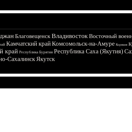
джан
Владивосток
Благовещенск
Восточный воен
Камчатский край
Комсомольск-на-Амуре
К
рай
Корякия
й край
Республика Саха (Якутия)
Са
Республика Бурятия
о-Сахалинск
Якутск