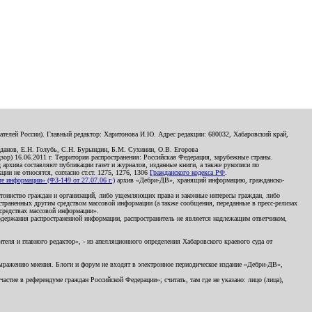
телей России). Главный редактор: Харитонова И.Ю. Адрес редакции: 680032, Хабаровский край,
данов, Е.Н. Голубь, С.Н. Бурындин, Б.М. Сухинин, О.В. Егорова
р) 16.06.2011 г. Территория распространения: Российская Федерация, зарубежные страны.
д архива составляют публикации газет и журналов, изданные книги, а также рукописи по
и не относятся, согласно ст.ст. 1275, 1276, 1306
Гражданского кодекса РФ
.
 информации» (ФЗ-149 от 27.07.06 г.)
архив «Дебри-ДВ», хранящий информацию, гражданско-
остоинство граждан и организаций, либо ущемляющих права и законные интересы граждан, либо
страненных другим средством массовой информации (а также сообщения, переданные в пресс-релизах
 средствах массовой информации».
держания распространенной информации, распространитель не является надлежащим ответчиком,
еля и главного редактор», - из апелляционного определения Хабаровского краевого суда от
 выражению мнения. Блоги и форум не входят в электронное периодическое издание «Дебри-ДВ»,
стие в референдуме граждан Российской Федерации»; считать, там где не указано: лицо (лица),