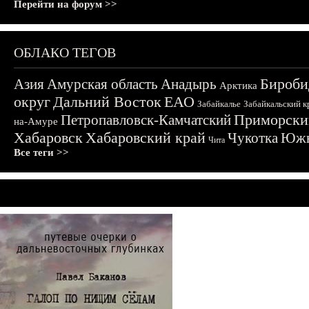
Перейти на форум >>
ОБЛАКО ТЕГОВ
Бироби
Азия
Амурская область
Анадырь
Арктика
округ
Дальний Восток
ЕАО
Забайкалье
Забайкальский к
Приморски
Петропавловск-Камчатский
на-Амуре
Хабаровск
Хабаровский край
Чукотка
Южн
Чита
Все теги >>