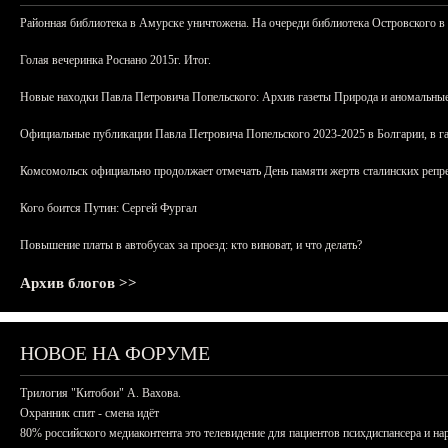
Районная библиотека в Амурске уничтожена. На очереди библиотека Островского в
Голая вечеринка Роснано 2015г. Итог.
Новые находки Павла Петровича Попельского: Архив газеты Природа и аномальные
Официальные публикации Павла Петровича Попельского 2023-2025 в Болгарии, в г
Комсомольск официально продолжает отмечать День памяти жертв сталинских репрес
Кого боится Путин: Сергей Фургал
Повышение платы в автобусах за проезд: кто виноват, и что делать?
Архив блогов >>
НОВОЕ НА ФОРУМЕ
Трилогия "Китобои" А. Вахова.
Охранник спит - смена идёт
80% российского медиаконтента это телевидение для пациентов психдиспансера и на