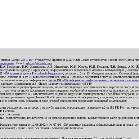
о знаком «Дебри-ДВ». 16+ Учредитель: Пронякин К.А. (член Союза журналистов России, член Союза писа
 сообщение
. E-mail:
editor@debri-dv.com
): К.А. Пронякин, И.Ю. Харитонова, А.Э. Мирмович, Ю.Н. Юрьев, Ю.В. Ковалев, Л.Н. Левина, А.Ю. Ж
 службой по надзору в сфере связи, информационных технологий и массовых коммуникаций (Роскомнадзо
5 «Об архивном деле в Российской Федерации»
, согласно п. 2 ст. 13 «Создание архивов». Основной фон
е, согласно п. 1 ст. 24 вышеобозначенного закона. Архивные документы к частной собственности редакци
ых технологий и защиты информации»
Закона РФ «Об информации, информационных технологиях и о защите
и работают на основании ст.8 «Право на доступ к информации» ФЗ-149.
етственности за распространение сведений, не соответствующих действительности и порочащих честь и д
 ...если они являются дословным воспроизведением сообщений и материалов или их фрагментов, распро
новлено и привлечено к ответственности за данное нарушение законодательства Российской Федерации о
актике применения судами Закона РФ «О средствах массовой информации», «по делам, вытекающим из со
ся в деятельность редакции, в ходе которой определяется содержание сообщений и материалов».
жит возложению на авторов, а по опубликованию опровержения, в порядке ч.2 ст.152 ГК РФ - на учредит
.В.Пестовой.
ску с авторами.
енны, соответственно, исключительно их правообладатели и авторы. Комментарии на сайте приравнены к
дерального закона от 12.06.2002 г. № 67-ФЗ «Об основных гарантиях избирательных прав и права на уча
дование) - едино - сайт, без оплаты - безвозмездно/бесплатно.
 актуальные темы, просветительские функции. Для мужчин и женщин. 16+ для детей старше 16 лет.