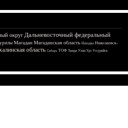
Дальневосточный федеральный
ный округ
Магадан
Магаданская область
урилы
Николаевск-
Находка
халинская область
ТОФ
Тында
Улан-Удэ
Уссурийск
Сибирь