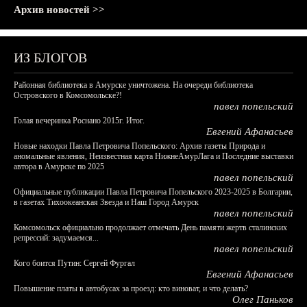
Архив новостей >>
ИЗ БЛОГОВ
Районная библиотека в Амурске уничтожена. На очереди библиотека
Островского в Комсомольске?!
павел попельский
Голая вечеринка Роснано 2015г. Итог.
Евгений Афанасьев
Новые находки Павла Петровича Попельского: Архив газеты Природа и
аномальные явления, Неизвестная карта НижнеАмурЛага и Последние выставки
автора в Амурске по 2025
павел попельский
Официальные публикации Павла Петровича Попельского 2023-2025 в Болгарии,
в газетах Тихоокеанская Звезда и Наш Город Амурск
павел попельский
Комсомольск официально продолжает отмечать День памяти жертв сталинских
репрессий: задумаемся...
павел попельский
Кого боится Путин: Сергей Фургал
Евгений Афанасьев
Повышение платы в автобусах за проезд: кто виноват, и что делать?
Олег Паньков