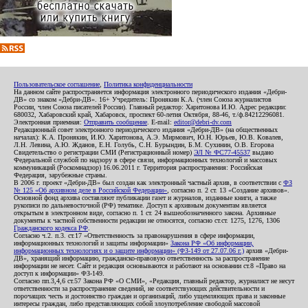
Пользовательское соглашение
,
Политика конфиденциальности
На данном сайте распространяется информация электронного периодического издания «Дебри-
ДВ» со знаком «Дебри-ДВ». 16+ Учредитель: Пронякин К.А. (член Союза журналистов
России, член Союза писателей России). Главный редактор: Харитонова И.Ю. Адрес редакции:
680032, Хабаровский край, Хабаровск, проспект 60-летия Октября, 88-46, т./ф.84212296081.
Электронная приемная:
Отправить сообщение
. E-mail:
editor@debri-dv.com
Редакционный совет электронного периодического издания «Дебри-ДВ» (на общественных
началах): К.А. Пронякин, И.Ю. Харитонова, А.Э. Мирмович, Ю.Н. Юрьев, Ю.В. Ковалев,
Л.Н. Левина, А.Ю. Жданов, Е.Н. Голубь, С.Н. Бурындин, Б.М. Сухинин, О.В. Егорова
Свидетельство о регистрации СМИ (Регистрационный номер)
ЭЛ № ФС77-45537
выдано
Федеральной службой по надзору в сфере связи, информационных технологий и массовых
коммуникаций (Роскомнадзор) 16.06.2011 г. Территория распространения: Российская
Федерация, зарубежные страны.
В 2006 г. проект «Дебри-ДВ» был создан как электронный частный архив, в соответствии с
ФЗ
№ 125 «Об архивном деле в Российской Федерации»
, согласно п. 2 ст. 13 «Создание архивов».
Основной фонд архива составляют публикации газет и журналов, изданные книги, а также
рукописи по дальневосточной (РФ) тематике. Доступ к архивным документам является
открытым в электронном виде, согласно п. 1 ст. 24 вышеобозначенного закона. Архивные
документы к частной собственности редакции не относятся, согласно ст.ст. 1275, 1276, 1306
Гражданского кодекса РФ
.
Согласно ч.2. п.3. ст.17 «Ответственность за правонарушения в сфере информации,
информационных технологий и защиты информации»
Закона РФ «Об информации,
информационных технологиях и о защите информации» (ФЗ-149 от 27.07.06 г.)
архив «Дебри-
ДВ», хранящий информацию, гражданско-правовую ответственность за распространение
информации не несет. Сайт и редакция основываются и работают на основании ст.8 «Право на
доступ к информации» ФЗ-149.
Согласно пп.3,4,6 ст.57 Закона РФ «О СМИ», «Редакция, главный редактор, журналист не несут
ответственности за распространение сведений, не соответствующих действительности и
порочащих честь и достоинство граждан и организаций, либо ущемляющих права и законные
интересы граждан, либо представляющих собой злоупотребление свободой массовой