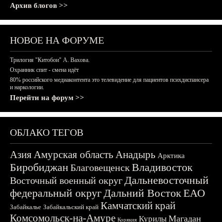
Архив блогов >>
НОВОЕ НА ФОРУМЕ
Трилогия "Китобои" А. Вахова.
Охранник спит - смена идёт
80% российского медиаконтента это телевидение для пациентов психдиспансера
и наркологии.
Перейти на форум >>
ОБЛАКО ТЕГОВ
Азия
Амурская область
Анадырь
Арктика
Биробиджан
Владивосток
Благовещенск
Дальневосточный
Восточный военный округ
федеральный округ
Дальний Восток
ЕАО
Камчатский край
Забайкалье
Забайкальский край
Комсомольск-на-Амуре
Магадан
Курилы
Корякия