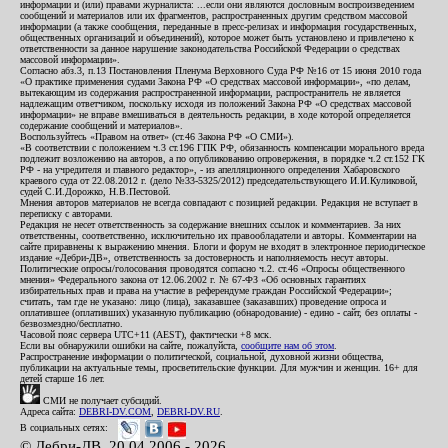
информации и (или) правами журналиста: ...если они являются дословным воспроизведением
сообщений и материалов или их фрагментов, распространенных другим средством массовой
информации (а также сообщения, переданные в пресс-релизах и информация государственных,
общественных организаций и объединений), которое может быть установлено и привлечено к
ответственности за данное нарушение законодательства Российской Федерации о средствах
массовой информации».
Согласно абз.3, п.13 Постановления Пленума Верховного Суда РФ №16 от 15 июня 2010 года
«О практике применения судами Закона РФ «О средствах массовой информации», «по делам,
вытекающим из содержания распространенной информации, распространитель не является
надлежащим ответчиком, поскольку исходя из положений Закона РФ «О средствах массовой
информации» не вправе вмешиваться в деятельность редакции, в ходе которой определяется
содержание сообщений и материалов».
Воспользуйтесь «Правом на ответ» (ст.46 Закона РФ «О СМИ»).
«В соответствии с положением ч.3 ст.196 ГПК РФ, обязанность компенсации морального вреда
подлежит возложению на авторов, а по опубликованию опровержения, в порядке ч.2 ст.152 ГК
РФ - на учредителя и главного редактор», - из апелляционного определения Хабаровского
краевого суда от 22.08.2012 г. (дело №33-5325/2012) председательствующего И.И.Куликовой,
судей С.И.Дорожко, Н.В.Пестовой.
Мнения авторов материалов не всегда совпадают с позицией редакции. Редакция не вступает в
переписку с авторами.
Редакция не несет ответственность за содержание внешних ссылок и комментариев. За них
ответственны, соответственно, исключительно их правообладатели и авторы. Комментарии на
сайте приравнены к выражению мнения. Блоги и форум не входят в электронное периодическое
издание «Дебри-ДВ», ответственность за достоверность и наполняемость несут авторы.
Политические опросы/голосования проводятся согласно ч.2. ст.46 «Опросы общественного
мнения» Федерального закона от 12.06.2002 г. № 67-ФЗ «Об основных гарантиях
избирательных прав и права на участие в референдуме граждан Российской Федерации»;
считать, там где не указано: лицо (лица), заказавшее (заказавших) проведение опроса и
оплатившее (оплативших) указанную публикацию (обнародование) - едино - сайт, без оплаты -
безвозмездно/бесплатно.
Часовой пояс сервера UTC+11 (AEST), фактически +8 мск.
Если вы обнаружили ошибки на сайте, пожалуйста,
сообщите нам об этом
.
Распространение информации о политической, социальной, духовной жизни общества,
публикации на актуальные темы, просветительские функции. Для мужчин и женщин. 16+ для
детей старше 16 лет.
СМИ не получает субсидий.
Адреса сайта:
DEBRI-DV.COM
,
DEBRI-DV.RU
.
В социальных сетях:
© Дебри-ДВ, 20.04.2006 - 2026