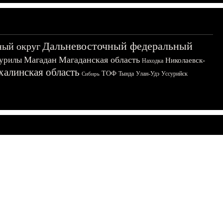
Дальневосточный федеральный
ный округ
Магадан
Магаданская область
урилы
Николаевск-
Находка
халинская область
ТОФ
Тында
Улан-Удэ
Уссурийск
Сибирь