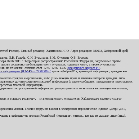
телей России). Главный редактор: Харитонова И.Ю. Адрес редакции: 680032, Хабаровский край,
данов, Е.Н. Голубь, С.Н. Бурындин, Б.М. Сухинин, О.В. Егорова
р) 16.06.2011 г. Территория распространения: Российская Федерация, зарубежные страны.
д архива составляют публикации газет и журналов, изданные книги, а также рукописи по
и не относятся, согласно ст.ст. 1275, 1276, 1306
Гражданского кодекса РФ
.
 информации» (ФЗ-149 от 27.07.06 г.)
архив «Дебри-ДВ», хранящий информацию, гражданско-
остоинство граждан и организаций, либо ущемляющих права и законные интересы граждан, либо
страненных другим средством массовой информации (а также сообщения, переданные в пресс-релизах
 средствах массовой информации».
держания распространенной информации, распространитель не является надлежащим ответчиком,
еля и главного редактор», - из апелляционного определения Хабаровского краевого суда от
 выражению мнения. Блоги и форум не входят в электронное периодическое издание «Дебри-ДВ»,
стие в референдуме граждан Российской Федерации»; считать, там где не указано: лицо (лица),