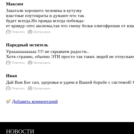
Максим
Закатали хорошего человека в кутузку
властные плутократы и думают-что так
будет всегда.Но правда всегда побежда-
ет кривду-ээто аксиома,так что смену белья олигофренам от вла
Ответить
Цитировать
Народный мститель
Ураааааааааааа !!!! не скрываем радости..
Хотя странно, обычно ЭТИ просто так таких людей не отпускают
Ответить
Цитировать
Иван
Дай Вам Бог сил, здоровья и удачи в Вашей борьбе с системой! 
Ответить
Цитировать
Добавить комментарий
НОВОСТИ