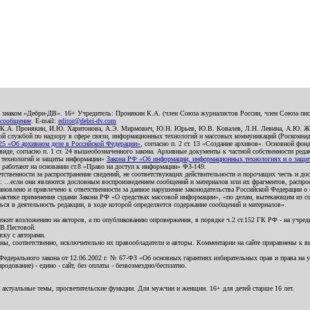
о знаком «Дебри-ДВ». 16+ Учредитель: Пронякин К.А. (член Союза журналистов России, член Союза писа
 сообщение
. E-mail:
editor@debri-dv.com
): К.А. Пронякин, И.Ю. Харитонова, А.Э. Мирмович, Ю.Н. Юрьев, Ю.В. Ковалев, Л.Н. Левина, А.Ю. Ж
 службой по надзору в сфере связи, информационных технологий и массовых коммуникаций (Роскомнадзо
5 «Об архивном деле в Российской Федерации»
, согласно п. 2 ст. 13 «Создание архивов». Основной фон
е, согласно п. 1 ст. 24 вышеобозначенного закона. Архивные документы к частной собственности редакци
ых технологий и защиты информации»
Закона РФ «Об информации, информационных технологиях и о защите
и работают на основании ст.8 «Право на доступ к информации» ФЗ-149.
етственности за распространение сведений, не соответствующих действительности и порочащих честь и д
 ...если они являются дословным воспроизведением сообщений и материалов или их фрагментов, распро
новлено и привлечено к ответственности за данное нарушение законодательства Российской Федерации о
актике применения судами Закона РФ «О средствах массовой информации», «по делам, вытекающим из со
ся в деятельность редакции, в ходе которой определяется содержание сообщений и материалов».
жит возложению на авторов, а по опубликованию опровержения, в порядке ч.2 ст.152 ГК РФ - на учредит
.В.Пестовой.
ску с авторами.
енны, соответственно, исключительно их правообладатели и авторы. Комментарии на сайте приравнены к
дерального закона от 12.06.2002 г. № 67-ФЗ «Об основных гарантиях избирательных прав и права на уча
дование) - едино - сайт, без оплаты - безвозмездно/бесплатно.
 актуальные темы, просветительские функции. Для мужчин и женщин. 16+ для детей старше 16 лет.