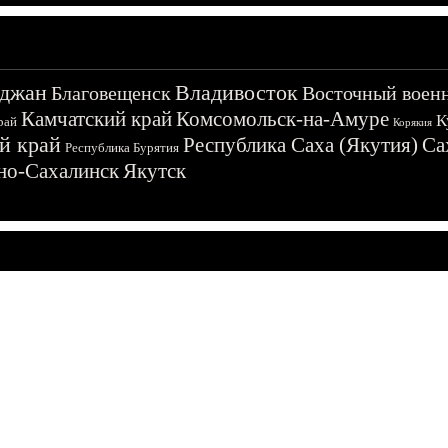
джан
Владивосток
Благовещенск
Восточный воен
Камчатский край
Комсомольск-на-Амуре
К
рай
Корякия
й край
Республика Саха (Якутия)
Са
Республика Бурятия
о-Сахалинск
Якутск