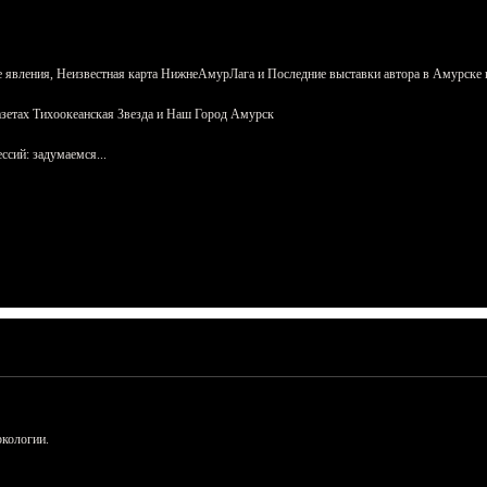
 явления, Неизвестная карта НижнеАмурЛага и Последние выставки автора в Амурске 
азетах Тихоокеанская Звезда и Наш Город Амурск
сий: задумаемся...
ркологии.