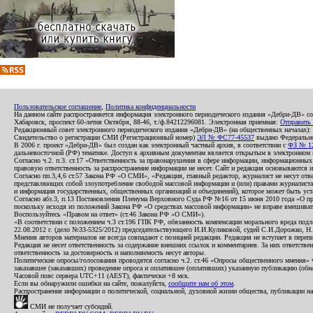
Пользовательское соглашение
,
Политика конфиденциальности
На данном сайте распространяется информация электронного периодического издания «Дебри-ДВ» с
Хабаровск, проспект 60-летия Октября, 88-46, т./ф.84212296081. Электронная приемная:
Отправить
Редакционный совет электронного периодического издания «Дебри-ДВ» (на общественных началах
Свидетельство о регистрации СМИ (Регистрационный номер)
ЭЛ № ФС77-45537
выдано Федеральной
В 2006 г. проект «Дебри-ДВ» был создан как электронный частный архив, в соответствии с
ФЗ № 12
дальневосточной (РФ) тематике. Доступ к архивным документам является открытым в электронном вид
Согласно ч.2. п.3. ст.17 «Ответственность за правонарушения в сфере информации, информационн
правовую ответственность за распространение информации не несет. Сайт и редакция основываются 
Согласно пп.3,4,6 ст.57 Закона РФ «О СМИ», «Редакция, главный редактор, журналист не несут отв
представляющих собой злоупотребление свободой массовой информации и (или) правами журналиста:
и информация государственных, общественных организаций и объединений), которое может быть уста
Согласно абз.3, п.13 Постановления Пленума Верховного Суда РФ №16 от 15 июня 2010 года «О пр
поскольку исходя из положений Закона РФ «О средствах массовой информации» не вправе вмешивать
Воспользуйтесь «Правом на ответ» (ст.46 Закона РФ «О СМИ»).
«В соответствии с положением ч.3 ст.196 ГПК РФ, обязанность компенсации морального вреда подле
22.08.2012 г. (дело №33-5325/2012) председательствующего И.И.Куликовой, судей С.И.Дорожко, Н
Мнения авторов материалов не всегда совпадают с позицией редакции. Редакция не вступает в перепи
Редакция не несет ответственность за содержание внешних ссылок и комментариев. За них ответств
ответственность за достоверность и наполняемость несут авторы.
Политические опросы/голосования проводятся согласно ч.2. ст.46 «Опросы общественного мнения» Фе
заказавшее (заказавших) проведение опроса и оплатившее (оплативших) указанную публикацию (обнаро
Часовой пояс сервера UTC+11 (AEST), фактически +8 мск.
Если вы обнаружили ошибки на сайте, пожалуйста,
сообщите нам об этом
.
Распространение информации о политической, социальной, духовной жизни общества, публикации на
СМИ не получает субсидий.