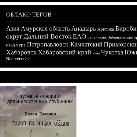
ОБЛАКО ТЕГОВ
Бироби
Азия
Амурская область
Анадырь
Арктика
округ
Дальний Восток
ЕАО
Забайкалье
Забайкальский к
Приморски
Петропавловск-Камчатский
на-Амуре
Хабаровск
Хабаровский край
Чукотка
Южн
Чита
Все теги >>