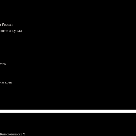
в России
осле инсульта
кого
ого края
 Комсомольске?!