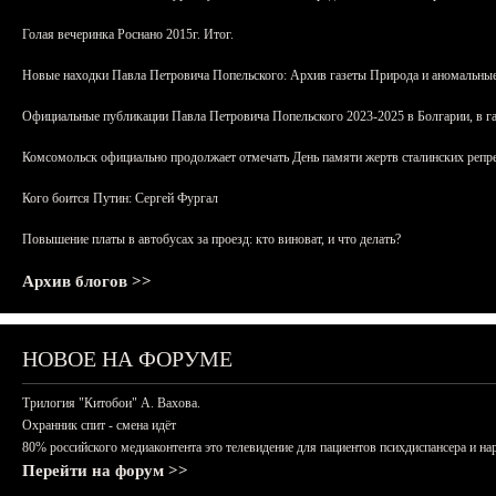
Голая вечеринка Роснано 2015г. Итог.
Новые находки Павла Петровича Попельского: Архив газеты Природа и аномальные
Официальные публикации Павла Петровича Попельского 2023-2025 в Болгарии, в г
Комсомольск официально продолжает отмечать День памяти жертв сталинских репрес
Кого боится Путин: Сергей Фургал
Повышение платы в автобусах за проезд: кто виноват, и что делать?
Архив блогов >>
НОВОЕ НА ФОРУМЕ
Трилогия "Китобои" А. Вахова.
Охранник спит - смена идёт
80% российского медиаконтента это телевидение для пациентов психдиспансера и на
Перейти на форум >>