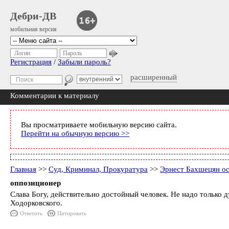
Дебри-ДВ
мобильная версия
Логин
Пароль
Регистрация
/
Забыли пароль?
расширенный
Комментарии к материалу
Вы просматриваете мобильную версию сайта.
Перейти на обычную версию >>
Главная
>>
Суд, Криминал, Прокуратура
>>
Эрнест Бахшецян о
оппозиционер
Слава Богу, действительно достойный человек. Не надо только д
Ходорковского.
Ответить
Цитировать