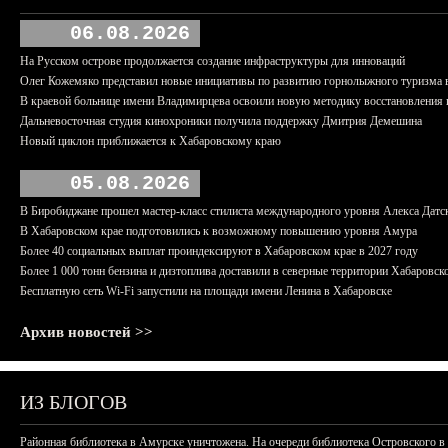
06.08.2026
На Русском острове продолжается создание инфраструктуры для инноваций
Олег Кожемяко представил новые инициативы по развитию горнолыжного туризма 
В краевой больнице имени Владимирцева освоили новую методику восстановления п
Дальневосточная студия кинохроники получила поддержку Дмитрия Демешина
Новый циклон приближается к Хабаровскому краю
05.08.2026
В Биробиджане прошел мастер-класс стилиста международного уровня Алекса Датс
В Хабаровском крае подготовились к возможному повышению уровня Амура
Более 40 социальных выплат проиндексируют в Хабаровском крае в 2027 году
Более 1 000 тонн бензина и дизтоплива доставили в северные территории Хабаровск
Бесплатную сеть Wi-Fi запустили на площади имени Ленина в Хабаровске
Архив новостей >>
ИЗ БЛОГОВ
Районная библиотека в Амурске уничтожена. На очереди библиотека Островского в