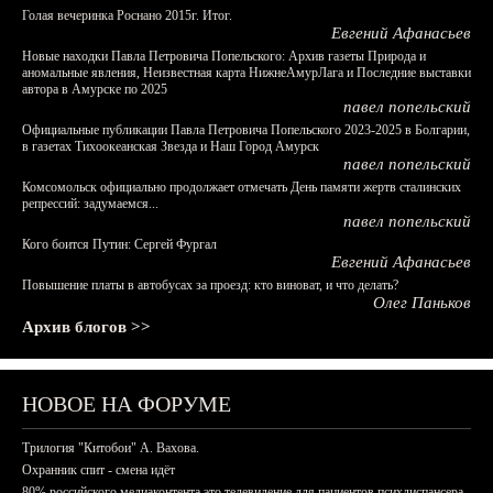
Голая вечеринка Роснано 2015г. Итог.
Евгений Афанасьев
Новые находки Павла Петровича Попельского: Архив газеты Природа и
аномальные явления, Неизвестная карта НижнеАмурЛага и Последние выставки
автора в Амурске по 2025
павел попельский
Официальные публикации Павла Петровича Попельского 2023-2025 в Болгарии,
в газетах Тихоокеанская Звезда и Наш Город Амурск
павел попельский
Комсомольск официально продолжает отмечать День памяти жертв сталинских
репрессий: задумаемся...
павел попельский
Кого боится Путин: Сергей Фургал
Евгений Афанасьев
Повышение платы в автобусах за проезд: кто виноват, и что делать?
Олег Паньков
Архив блогов >>
НОВОЕ НА ФОРУМЕ
Трилогия "Китобои" А. Вахова.
Охранник спит - смена идёт
80% российского медиаконтента это телевидение для пациентов психдиспансера