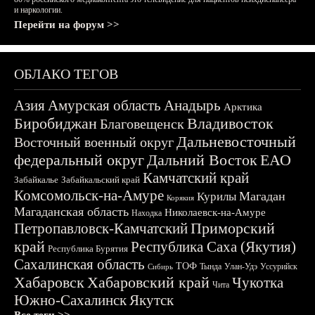
и наркологии.
Перейти на форум >>
ОБЛАКО ТЕГОВ
Азия
Амурская область
Анадырь
Арктика
Биробиджан
Владивосток
Благовещенск
Дальневосточный
Восточный военный округ
федеральный округ
Дальний Восток
ЕАО
Камчатский край
Забайкалье
Забайкальский край
Комсомольск-на-Амуре
Магадан
Курилы
Корякия
Магаданская область
Николаевск-на-Амуре
Находка
Приморский
Петропавловск-Камчатский
край
Республика Саха (Якутия)
Республика Бурятия
Сахалинская область
ТОФ
Тында
Улан-Удэ
Уссурийск
Сибирь
Хабаровск
Хабаровский край
Чукотка
Чита
Южно-Сахалинск
Якутск