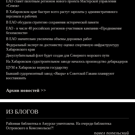
ЕАО станет пилотным регионом нового проекта Мастерской управления
«Сенеж»
В Хабаровском крае быстрее всего растут зарплаты у административного
персонала и рабочих
В ЕАО обсудили стратегию сохранения исторической памяти
ЕАО - в числе 40 российских регионов-участников кампании «Продвижение
безопасности»
В ЕАО значительно увеличены объемы дорожных работ
Федеральный эксперт по достоинству оценил спортивную инфраструктуру
Хабаровского края
Дноуглубительный флот будет создан для Северного морского пути
На Хабаровском судостроительном заводе началось производство дебаркадеров
ЦУМ в Хабаровске вернули государству
Бывший судоремонтный завод «Якорь» в Советской Гавани планируют
восстановить
Архив новостей >>
ИЗ БЛОГОВ
Районная библиотека в Амурске уничтожена. На очереди библиотека
Островского в Комсомольске?!
павел попельский