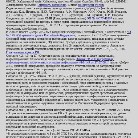
680032, Хабаровский край, Хабаровск, проспект 60-летия Октября, 88-46, т./ф.84212296081.
Электронная приемная:
Отправить сообщение
. E-mail:
editor@debri-dv.com
Редакционный совет электронного периодического издания «Дебри-ДВ» (на общественных
началах): К.А. Пронякин, И.Ю. Харитонова, А.Э. Мирмович, Ю.Н. Юрьев, Ю.В. Ковалев,
Л.Н. Левина, А.Ю. Жданов, Е.Н. Голубь, С.Н. Бурындин, Б.М. Сухинин, О.В. Егорова
Свидетельство о регистрации СМИ (Регистрационный номер)
ЭЛ № ФС77-45537
выдано
Федеральной службой по надзору в сфере связи, информационных технологий и массовых
коммуникаций (Роскомнадзор) 16.06.2011 г. Территория распространения: Российская
Федерация, зарубежные страны.
В 2006 г. проект «Дебри-ДВ» был создан как электронный частный архив, в соответствии с
ФЗ
№ 125 «Об архивном деле в Российской Федерации»
, согласно п. 2 ст. 13 «Создание архивов».
Основной фонд архива составляют публикации газет и журналов, изданные книги, а также
рукописи по дальневосточной (РФ) тематике. Доступ к архивным документам является
открытым в электронном виде, согласно п. 1 ст. 24 вышеобозначенного закона. Архивные
документы к частной собственности редакции не относятся, согласно ст.ст. 1275, 1276, 1306
Гражданского кодекса РФ
.
Согласно ч.2. п.3. ст.17 «Ответственность за правонарушения в сфере информации,
информационных технологий и защиты информации»
Закона РФ «Об информации,
информационных технологиях и о защите информации» (ФЗ-149 от 27.07.06 г.)
архив «Дебри-
ДВ», хранящий информацию, гражданско-правовую ответственность за распространение
информации не несет. Сайт и редакция основываются и работают на основании ст.8 «Право на
доступ к информации» ФЗ-149.
Согласно пп.3,4,6 ст.57 Закона РФ «О СМИ», «Редакция, главный редактор, журналист не несут
ответственности за распространение сведений, не соответствующих действительности и
порочащих честь и достоинство граждан и организаций, либо ущемляющих права и законные
интересы граждан, либо представляющих собой злоупотребление свободой массовой
информации и (или) правами журналиста: ...если они являются дословным воспроизведением
сообщений и материалов или их фрагментов, распространенных другим средством массовой
информации (а также сообщения, переданные в пресс-релизах и информация государственных,
общественных организаций и объединений), которое может быть установлено и привлечено к
ответственности за данное нарушение законодательства Российской Федерации о средствах
массовой информации».
Согласно абз.3, п.13 Постановления Пленума Верховного Суда РФ №16 от 15 июня 2010 года
«О практике применения судами Закона РФ «О средствах массовой информации», «по делам,
вытекающим из содержания распространенной информации, распространитель не является
надлежащим ответчиком, поскольку исходя из положений Закона РФ «О средствах массовой
информации» не вправе вмешиваться в деятельность редакции, в ходе которой определяется
содержание сообщений и материалов».
Воспользуйтесь «Правом на ответ» (ст.46 Закона РФ «О СМИ»).
«В соответствии с положением ч.3 ст.196 ГПК РФ, обязанность компенсации морального вреда
подлежит возложению на авторов, а по опубликованию опровержения, в порядке ч.2 ст.152 ГК