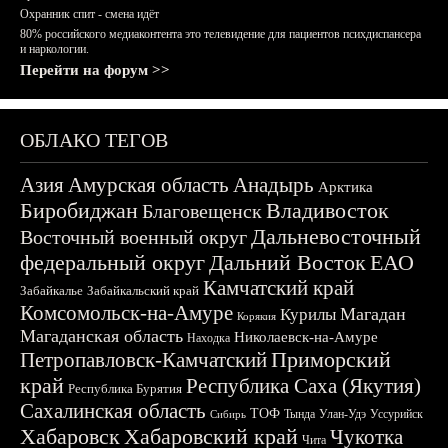
Охранник спит - смена идёт
80% российского медиаконтента это телевидение для пациентов психдиспансера
и наркологии.
Перейти на форум >>
ОБЛАКО ТЕГОВ
Азия
Амурская область
Анадырь
Арктика
Биробиджан
Владивосток
Благовещенск
Дальневосточный
Восточный военный округ
федеральный округ
Дальний Восток
ЕАО
Камчатский край
Забайкалье
Забайкальский край
Комсомольск-на-Амуре
Магадан
Курилы
Корякия
Магаданская область
Николаевск-на-Амуре
Находка
Приморский
Петропавловск-Камчатский
край
Республика Саха (Якутия)
Республика Бурятия
Сахалинская область
ТОФ
Тында
Улан-Удэ
Уссурийск
Сибирь
Хабаровск
Хабаровский край
Чукотка
Чита