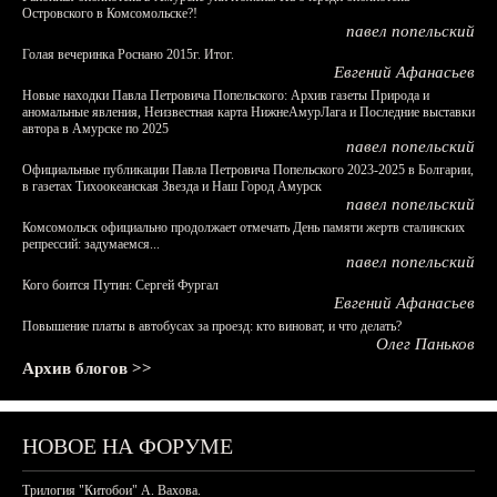
Островского в Комсомольске?!
павел попельский
Голая вечеринка Роснано 2015г. Итог.
Евгений Афанасьев
Новые находки Павла Петровича Попельского: Архив газеты Природа и
аномальные явления, Неизвестная карта НижнеАмурЛага и Последние выставки
автора в Амурске по 2025
павел попельский
Официальные публикации Павла Петровича Попельского 2023-2025 в Болгарии,
в газетах Тихоокеанская Звезда и Наш Город Амурск
павел попельский
Комсомольск официально продолжает отмечать День памяти жертв сталинских
репрессий: задумаемся...
павел попельский
Кого боится Путин: Сергей Фургал
Евгений Афанасьев
Повышение платы в автобусах за проезд: кто виноват, и что делать?
Олег Паньков
Архив блогов >>
НОВОЕ НА ФОРУМЕ
Трилогия "Китобои" А. Вахова.