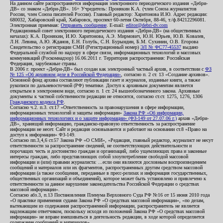
На данном сайте распространяется информация электронного периодического издания «Дебри-
ДВ» со знаком «Дебри-ДВ». 16+ Учредитель: Пронякин К.А. (член Союза журналистов
России, член Союза писателей России). Главный редактор: Харитонова И.Ю. Адрес редакции:
680032, Хабаровский край, Хабаровск, проспект 60-летия Октября, 88-46, т./ф.84212296081.
Электронная приемная:
Отправить сообщение
. E-mail:
editor@debri-dv.com
Редакционный совет электронного периодического издания «Дебри-ДВ» (на общественных
началах): К.А. Пронякин, И.Ю. Харитонова, А.Э. Мирмович, Ю.Н. Юрьев, Ю.В. Ковалев,
Л.Н. Левина, А.Ю. Жданов, Е.Н. Голубь, С.Н. Бурындин, Б.М. Сухинин, О.В. Егорова
Свидетельство о регистрации СМИ (Регистрационный номер)
ЭЛ № ФС77-45537
выдано
Федеральной службой по надзору в сфере связи, информационных технологий и массовых
коммуникаций (Роскомнадзор) 16.06.2011 г. Территория распространения: Российская
Федерация, зарубежные страны.
В 2006 г. проект «Дебри-ДВ» был создан как электронный частный архив, в соответствии с
ФЗ
№ 125 «Об архивном деле в Российской Федерации»
, согласно п. 2 ст. 13 «Создание архивов».
Основной фонд архива составляют публикации газет и журналов, изданные книги, а также
рукописи по дальневосточной (РФ) тематике. Доступ к архивным документам является
открытым в электронном виде, согласно п. 1 ст. 24 вышеобозначенного закона. Архивные
документы к частной собственности редакции не относятся, согласно ст.ст. 1275, 1276, 1306
Гражданского кодекса РФ
.
Согласно ч.2. п.3. ст.17 «Ответственность за правонарушения в сфере информации,
информационных технологий и защиты информации»
Закона РФ «Об информации,
информационных технологиях и о защите информации» (ФЗ-149 от 27.07.06 г.)
архив «Дебри-
ДВ», хранящий информацию, гражданско-правовую ответственность за распространение
информации не несет. Сайт и редакция основываются и работают на основании ст.8 «Право на
доступ к информации» ФЗ-149.
Согласно пп.3,4,6 ст.57 Закона РФ «О СМИ», «Редакция, главный редактор, журналист не несут
ответственности за распространение сведений, не соответствующих действительности и
порочащих честь и достоинство граждан и организаций, либо ущемляющих права и законные
интересы граждан, либо представляющих собой злоупотребление свободой массовой
информации и (или) правами журналиста: ...если они являются дословным воспроизведением
сообщений и материалов или их фрагментов, распространенных другим средством массовой
информации (а также сообщения, переданные в пресс-релизах и информация государственных,
общественных организаций и объединений), которое может быть установлено и привлечено к
ответственности за данное нарушение законодательства Российской Федерации о средствах
массовой информации».
Согласно абз.3, п.13 Постановления Пленума Верховного Суда РФ №16 от 15 июня 2010 года
«О практике применения судами Закона РФ «О средствах массовой информации», «по делам,
вытекающим из содержания распространенной информации, распространитель не является
надлежащим ответчиком, поскольку исходя из положений Закона РФ «О средствах массовой
информации» не вправе вмешиваться в деятельность редакции, в ходе которой определяется
содержание сообщений и материалов».