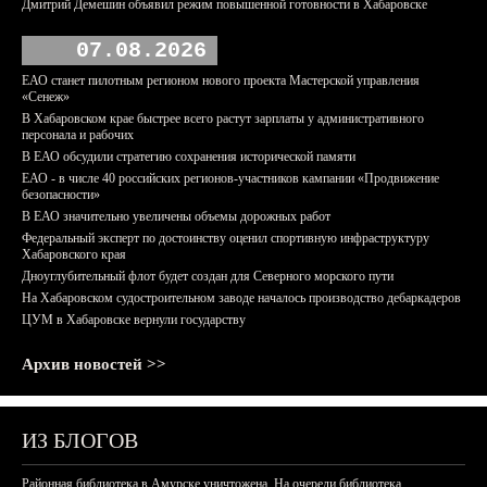
Дмитрий Демешин объявил режим повышенной готовности в Хабаровске
07.08.2026
ЕАО станет пилотным регионом нового проекта Мастерской управления
«Сенеж»
В Хабаровском крае быстрее всего растут зарплаты у административного
персонала и рабочих
В ЕАО обсудили стратегию сохранения исторической памяти
ЕАО - в числе 40 российских регионов-участников кампании «Продвижение
безопасности»
В ЕАО значительно увеличены объемы дорожных работ
Федеральный эксперт по достоинству оценил спортивную инфраструктуру
Хабаровского края
Дноуглубительный флот будет создан для Северного морского пути
На Хабаровском судостроительном заводе началось производство дебаркадеров
ЦУМ в Хабаровске вернули государству
Архив новостей >>
ИЗ БЛОГОВ
Районная библиотека в Амурске уничтожена. На очереди библиотека