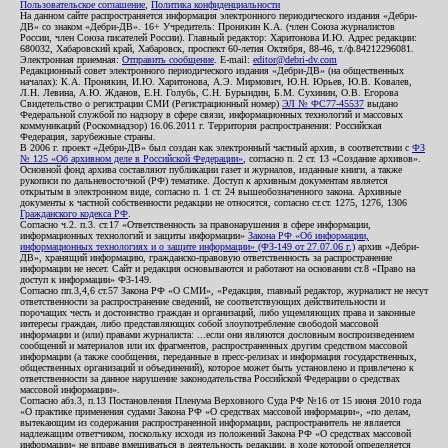
Пользовательское соглашение
,
Политика конфиденциальности
На данном сайте распространяется информация электронного периодического издания «Дебри-
ДВ» со знаком «Дебри-ДВ». 16+ Учредитель: Пронякин К.А. (член Союза журналистов
России, член Союза писателей России). Главный редактор: Харитонова И.Ю. Адрес редакции:
680032, Хабаровский край, Хабаровск, проспект 60-летия Октября, 88-46, т./ф.84212296081.
Электронная приемная:
Отправить сообщение
. E-mail:
editor@debri-dv.com
Редакционный совет электронного периодического издания «Дебри-ДВ» (на общественных
началах): К.А. Пронякин, И.Ю. Харитонова, А.Э. Мирмович, Ю.Н. Юрьев, Ю.В. Ковалев,
Л.Н. Левина, А.Ю. Жданов, Е.Н. Голубь, С.Н. Бурындин, Б.М. Сухинин, О.В. Егорова
Свидетельство о регистрации СМИ (Регистрационный номер)
ЭЛ № ФС77-45537
выдано
Федеральной службой по надзору в сфере связи, информационных технологий и массовых
коммуникаций (Роскомнадзор) 16.06.2011 г. Территория распространения: Российская
Федерация, зарубежные страны.
В 2006 г. проект «Дебри-ДВ» был создан как электронный частный архив, в соответствии с
ФЗ
№ 125 «Об архивном деле в Российской Федерации»
, согласно п. 2 ст. 13 «Создание архивов».
Основной фонд архива составляют публикации газет и журналов, изданные книги, а также
рукописи по дальневосточной (РФ) тематике. Доступ к архивным документам является
открытым в электронном виде, согласно п. 1 ст. 24 вышеобозначенного закона. Архивные
документы к частной собственности редакции не относятся, согласно ст.ст. 1275, 1276, 1306
Гражданского кодекса РФ
.
Согласно ч.2. п.3. ст.17 «Ответственность за правонарушения в сфере информации,
информационных технологий и защиты информации»
Закона РФ «Об информации,
информационных технологиях и о защите информации» (ФЗ-149 от 27.07.06 г.)
архив «Дебри-
ДВ», хранящий информацию, гражданско-правовую ответственность за распространение
информации не несет. Сайт и редакция основываются и работают на основании ст.8 «Право на
доступ к информации» ФЗ-149.
Согласно пп.3,4,6 ст.57 Закона РФ «О СМИ», «Редакция, главный редактор, журналист не несут
ответственности за распространение сведений, не соответствующих действительности и
порочащих честь и достоинство граждан и организаций, либо ущемляющих права и законные
интересы граждан, либо представляющих собой злоупотребление свободой массовой
информации и (или) правами журналиста: ...если они являются дословным воспроизведением
сообщений и материалов или их фрагментов, распространенных другим средством массовой
информации (а также сообщения, переданные в пресс-релизах и информация государственных,
общественных организаций и объединений), которое может быть установлено и привлечено к
ответственности за данное нарушение законодательства Российской Федерации о средствах
массовой информации».
Согласно абз.3, п.13 Постановления Пленума Верховного Суда РФ №16 от 15 июня 2010 года
«О практике применения судами Закона РФ «О средствах массовой информации», «по делам,
вытекающим из содержания распространенной информации, распространитель не является
надлежащим ответчиком, поскольку исходя из положений Закона РФ «О средствах массовой
информации» не вправе вмешиваться в деятельность редакции, в ходе которой определяется