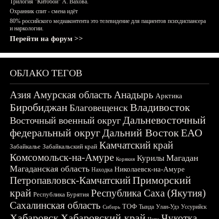
Трилогия "Китобои" А. Вахова.
Охранник спит - смена идёт
80% российского медиаконтента это телевидение для пациентов психдиспансера
и наркологии.
Перейти на форум >>
ОБЛАКО ТЕГОВ
Азия
Амурская область
Анадырь
Арктика
Биробиджан
Владивосток
Благовещенск
Дальневосточный
Восточный военный округ
федеральный округ
Дальний Восток
ЕАО
Камчатский край
Забайкалье
Забайкальский край
Комсомольск-на-Амуре
Магадан
Курилы
Корякия
Магаданская область
Николаевск-на-Амуре
Находка
Приморский
Петропавловск-Камчатский
край
Республика Саха (Якутия)
Республика Бурятия
Сахалинская область
ТОФ
Тында
Улан-Удэ
Уссурийск
Сибирь
Хабаровск
Хабаровский край
Чукотка