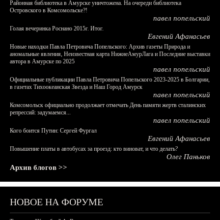
Районная библиотека в Амурске уничтожена. На очереди библиотека
Островского в Комсомольске?!
павел попельский
Голая вечеринка Роснано 2015г. Итог.
Евгений Афанасьев
Новые находки Павла Петровича Попельского: Архив газеты Природа и
аномальные явления, Неизвестная карта НижнеАмурЛага и Последние выставки
автора в Амурске по 2025
павел попельский
Официальные публикации Павла Петровича Попельского 2023-2025 в Болгарии,
в газетах Тихоокеанская Звезда и Наш Город Амурск
павел попельский
Комсомольск официально продолжает отмечать День памяти жертв сталинских
репрессий: задумаемся...
павел попельский
Кого боится Путин: Сергей Фургал
Евгений Афанасьев
Повышение платы в автобусах за проезд: кто виноват, и что делать?
Олег Паньков
Архив блогов >>
НОВОЕ НА ФОРУМЕ