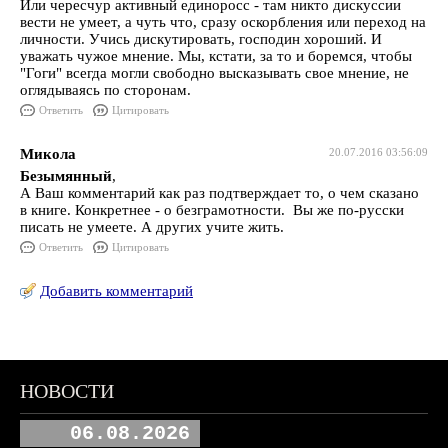
Или чересчур активный единоросс - там никто дискуссии
вести не умеет, а чуть что, сразу оскорбления или переход на
личности. Учись дискутировать, господин хороший. И
уважать чужое мнение. Мы, кстати, за то и боремся, чтобы
"Гоги" всегда могли свободно высказывать свое мнение, не
оглядываясь по сторонам.
Ответить
Цитировать
Микола
20.07.2016 03:56:09
Безымянный
,
А Ваш комментарий как раз подтверждает то, о чем сказано
в книге. Конкретнее - о безграмотности. Вы же по-русски
писать не умеете. А других учите жить.
Ответить
Цитировать
Добавить комментарий
НОВОСТИ
06.08.2026