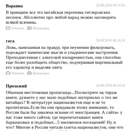
Варавва
26.08.2010 04:37:05
В принципе все это китайская перепевка гитлеровских
песенок. Абсолютно про любой народ можно наговорить
всякой всячины.
Ответить
Цитировать
гога
26.08.2010 06:16:24
Ложь, нанизанная на правду, при неумении фильтровать,
порождает панические мысли и упаднические настроения.
Преподнесенная с азиатской изощренностью, она способна
еще более разобщить общество, подчеркивая маргинальный
его характер и выделяя элиту.
Ответить
Цитировать
Прохожий
26.08.2010 06:43:52
Обычная местечковая пропаганда...Посмотрите на тираж
книги. думаете у нас мало подобных материалах о тех же
китайцах? В литературе националистов еще и не то
прочитаешь.Если бы они придавали этому внимание, то
Россия была бы завалена исками от иностранцев. А сайты- у
нас тоже много сайтов, где перепечатывают книги
баркашовых и подобных...5 миллионов посещений! Ну и
что? Многие в России читали газеты националистов, они что