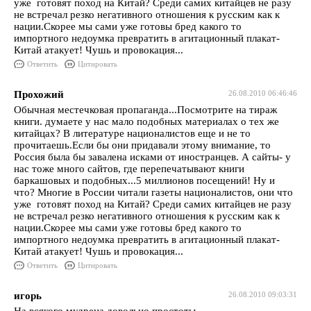
уже готовят поход на Китай? Среди самих китайцев не разу
не встречал резко негативного отношения к русским как к
нации.Скорее мы сами уже готовы бред какого то
импортного недоумка превратить в агитационный плакат-
Китай атакует! Чушь и провокация...
Ответить
Цитировать
Прохожий
26.08.2010 06:46:46
Обычная местечковая пропаганда...Посмотрите на тираж
книги. думаете у нас мало подобных материалах о тех же
китайцах? В литературе националистов еще и не то
прочитаешь.Если бы они придавали этому внимание, то
Россия была бы завалена исками от иностранцев. А сайты- у
нас тоже много сайтов, где перепечатывают книги
баркашовых и подобных...5 миллионов посещений! Ну и
что? Многие в России читали газеты националистов, они что
уже готовят поход на Китай? Среди самих китайцев не разу
не встречал резко негативного отношения к русским как к
нации.Скорее мы сами уже готовы бред какого то
импортного недоумка превратить в агитационный плакат-
Китай атакует! Чушь и провокация...
Ответить
Цитировать
игорь
26.08.2010 09:03:31