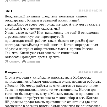
Ответить
Цитировать
ЗКП
26.08.2010 01:32:53
Дождались.Этак книга следствие политики нашего
государства с Китаем и реальной жизни нашей
страны.Скорее всего это только начало. А что могут сказать
китайцы?А что можем сказать мы?
У нас разве не так? Или наполовину не так? В отношении
агрессивности тут все перевернуто.В
пропагандистской работе такое бывало не раз.Но факт
настораживает.Выход такой книги в Китае определенным
образом настроит общественные массы против России.
Так что Китай уже стал совсем не глинянным
колоссом.Приходит время делить.
Ответить
Цитировать
Владимир
26.08.2010 01:35:25
Стоя в очереди у китайского консульства в Хабаровске
понимаешь, китайским чиновникам очень нравится работать
в России. Их метод работы не отличается от нашего ничем.
Та же не организованность, то же отношение.. Кстати для
того что бы получить визу в Москве, никакого приглашения
от китайца не требуется: анкета + конс. сбор и все. Жители
ДВ должны предоставить приглашение от китайца (да еще
заверенное в органах власти Китая если виза не одноразовая)