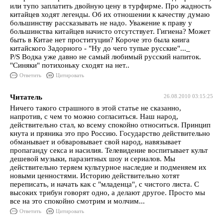
или тупо заплатить двойную цену в турфирме. Про жадность
китайцев ходят легенды. Об их отношении к качеству думаю
большинству рассказывать не надо. Уважение к праву у
большинства китайцев начисто отсутствует. Гигиена? Может
быть в Китае нет проституции? Короче это была книга
китайского Задорного - "Ну до чего тупые русские"..._
P/S Водка уже давно не самый любимый русский напиток.
"Синяки" потихоньку сходят на нет..
Ответить
Цитировать
Читатель
26.08.2010 03:15:25
Ничего такого страшного в этой статье не сказанно,
напротив, с чем то можно согласиться. Наш народ,
действительно стал, ко всему спокойно относиться. Принцип
кнута и пряника это про Россию. Государство действительно
обманывает и обваровывает свой народ, навязывает
пропаганду секса и насилия. Телевидение воспитывает культ
дешевой музыки, паразитных шоу и сериалов. Мы
действительно теряем культурное наследие и подменяем их
новыми ценностями. Историю действительно хотят
переписать, и начать как с "младенца", с чистого листа. С
высоких трибун говорят одно, а делают другое. Просто мы
все на это спокойно смотрим и молчим...
Ответить
Цитировать