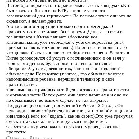
На всякого мудреца довольно простоты.
В этой брошюрке есть и здравые мысли, есть и выдумки.Кто
был в китае и бывал в их КТВ, тот знает, что это
легализованый дом терпимости. Во всяком случае они это не
скрывают, а делают деньги.
А о китайской коррупции можно слогать легенды. О
правовом поле - не может быть и речи. Деньги и связи в
гос.аппарате в Китае решают абсолютно все.
Китайцы планируют госбюджет с учетом воровства,(зная
прекрасно своих госчиновников).Но они его исполняют, то
что должно быть выполнено, то будет выполнено. Если ты в
Китае договорился об услуге с госчиновником и он взял у
тебя за это деньги, будь спокоен- он выполнит свое
обещание.А у нас далеко не так, "швырок" и "кидалово" -
обычное дело.Пока китаец в китае , это обычный человек
напоминающий ребенка, верящий в телевизор и свое
правительство.
я не слышал от рядовых китайцев критики их правительства
и органов власти.Потому-что они свято верят ему и оно их
не обманывает, во всяком случае, не так открыто.
Но другое дело китаец проживший в России 2-3 года. Он
ненавидит своих собратьев,он считает, что они обманщики и
кидалово.(а кого им "кидать", как не своих).Это уже гремучая
смесь китайской алчности и русского пофигизма.
так что закончу чем начал- на всякого мудреца доволно
простоты.
Ответить
Цитировать