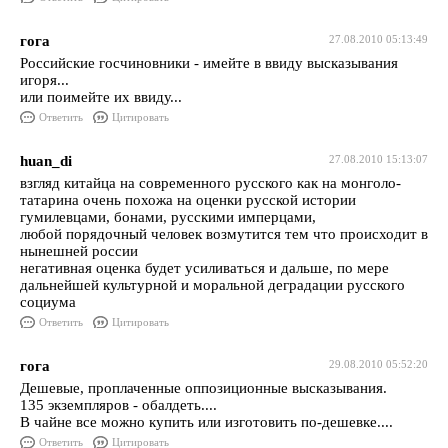
гога
27.08.2010 05:13:49
Российские госчиновники - имейте в ввиду высказывания
игоря...
или поимейте их ввиду...
Ответить
Цитировать
huan_di
27.08.2010 15:13:07
взгляд китайца на современного русского как на монголо-
татарина очень похожа на оценки русской истории
гумилевцами, бонами, русскими имперцами,
любой порядочный человек возмутится тем что происходит в
нынешней россии
негативная оценка будет усиливаться и дальше, по мере
дальнейшей культурной и моральной деградации русского
социума
Ответить
Цитировать
гога
29.08.2010 05:52:20
Дешевые, проплаченные оппозиционные высказывания.
135 экземпляров - обалдеть....
В чайне все можно купить или изготовить по-дешевке....
Ответить
Цитировать