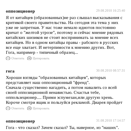
оппозиционер
29.08.2010 16:25:40
Я от китайцев (образованных)не раз слышал высказывания с
критикой своего правительства. На сегодня эта тема у них
уже не запретная. У нас тоже немало идиотов постоянно
кричат о "желтой угрозе", поэтому и сейчас мнение рядовых
китайских шизиков не стоит воспринимать за мнение всех
китайцев. Но в одном китайцы правы - рабского в русских
все еще хватает. И нетерпимости к мнению других. Вот,
Гога, например - типичный образец...
Ответить
Цитировать
гога
30.08.2010 08:57:31
Хороши взгляды "образованных китайцев", которых
представляет наш оппозиционный "френд".
Сначала существенно нагадить, а потом навалить со всей
своей оппозиционной ненавистью. Счастья тебе,
оппользеционер.... Прими эспумезан,или другую хрень.
Короче смотри ящик и пользуйся рекламой. Диарея пройдет
Ответить
Цитировать
оппозиционер
31.08.2010 17:14:57
Гога - что сказал? Зачем сказал? Ты, наверное, из "наших".