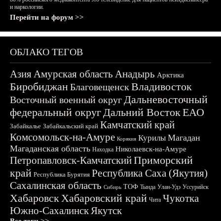
и наркологии.
Перейти на форум >>
ОБЛАКО ТЕГОВ
Азия
Амурская область
Анадырь
Арктика
Биробиджан
Владивосток
Благовещенск
Дальневосточный
Восточный военный округ
федеральный округ
Дальний Восток
ЕАО
Камчатский край
Забайкалье
Забайкальский край
Комсомольск-на-Амуре
Магадан
Курилы
Корякия
Магаданская область
Николаевск-на-Амуре
Находка
Приморский
Петропавловск-Камчатский
край
Республика Саха (Якутия)
Республика Бурятия
Сахалинская область
ТОФ
Тында
Улан-Удэ
Уссурийск
Сибирь
Хабаровск
Хабаровский край
Чукотка
Чита
Южно-Сахалинск
Якутск