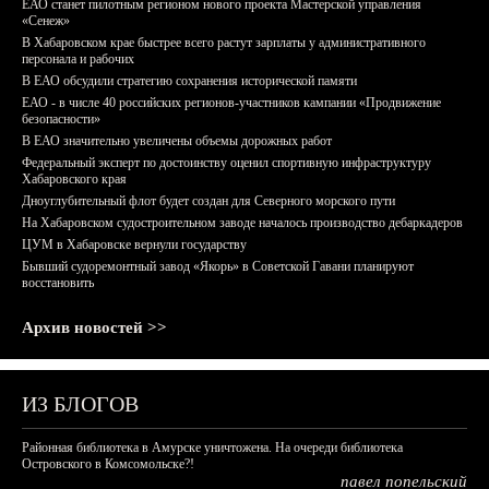
ЕАО станет пилотным регионом нового проекта Мастерской управления
«Сенеж»
В Хабаровском крае быстрее всего растут зарплаты у административного
персонала и рабочих
В ЕАО обсудили стратегию сохранения исторической памяти
ЕАО - в числе 40 российских регионов-участников кампании «Продвижение
безопасности»
В ЕАО значительно увеличены объемы дорожных работ
Федеральный эксперт по достоинству оценил спортивную инфраструктуру
Хабаровского края
Дноуглубительный флот будет создан для Северного морского пути
На Хабаровском судостроительном заводе началось производство дебаркадеров
ЦУМ в Хабаровске вернули государству
Бывший судоремонтный завод «Якорь» в Советской Гавани планируют
восстановить
Архив новостей >>
ИЗ БЛОГОВ
Районная библиотека в Амурске уничтожена. На очереди библиотека
Островского в Комсомольске?!
павел попельский