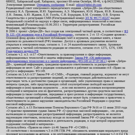
680032, Хабаровский край, Хабаровск, проспект 60-летия Октября, 88-46, т./ф.84212296081.
Электронная приемная:
Отправить сообщение
. E-mail:
editor@debri-dv.com
Редакционный совет электронного периодического издания «Дебри-ДВ» (на общественных
началах): К.А. Пронякин, И.Ю. Харитонова, А.Э. Мирмович, Ю.Н. Юрьев, Ю.В. Ковалев,
Л.Н. Левина, А.Ю. Жданов, Е.Н. Голубь, С.Н. Бурындин, Б.М. Сухинин, О.В. Егорова
Свидетельство о регистрации СМИ (Регистрационный номер)
ЭЛ № ФС77-45537
выдано
Федеральной службой по надзору в сфере связи, информационных технологий и массовых
коммуникаций (Роскомнадзор) 16.06.2011 г. Территория распространения: Российская
Федерация, зарубежные страны.
В 2006 г. проект «Дебри-ДВ» был создан как электронный частный архив, в соответствии с
ФЗ
№ 125 «Об архивном деле в Российской Федерации»
, согласно п. 2 ст. 13 «Создание архивов».
Основной фонд архива составляют публикации газет и журналов, изданные книги, а также
рукописи по дальневосточной (РФ) тематике. Доступ к архивным документам является
открытым в электронном виде, согласно п. 1 ст. 24 вышеобозначенного закона. Архивные
документы к частной собственности редакции не относятся, согласно ст.ст. 1275, 1276, 1306
Гражданского кодекса РФ
.
Согласно ч.2. п.3. ст.17 «Ответственность за правонарушения в сфере информации,
информационных технологий и защиты информации»
Закона РФ «Об информации,
информационных технологиях и о защите информации» (ФЗ-149 от 27.07.06 г.)
архив «Дебри-
ДВ», хранящий информацию, гражданско-правовую ответственность за распространение
информации не несет. Сайт и редакция основываются и работают на основании ст.8 «Право на
доступ к информации» ФЗ-149.
Согласно пп.3,4,6 ст.57 Закона РФ «О СМИ», «Редакция, главный редактор, журналист не несут
ответственности за распространение сведений, не соответствующих действительности и
порочащих честь и достоинство граждан и организаций, либо ущемляющих права и законные
интересы граждан, либо представляющих собой злоупотребление свободой массовой
информации и (или) правами журналиста: ...если они являются дословным воспроизведением
сообщений и материалов или их фрагментов, распространенных другим средством массовой
информации (а также сообщения, переданные в пресс-релизах и информация государственных,
общественных организаций и объединений), которое может быть установлено и привлечено к
ответственности за данное нарушение законодательства Российской Федерации о средствах
массовой информации».
Согласно абз.3, п.13 Постановления Пленума Верховного Суда РФ №16 от 15 июня 2010 года
«О практике применения судами Закона РФ «О средствах массовой информации», «по делам,
вытекающим из содержания распространенной информации, распространитель не является
надлежащим ответчиком, поскольку исходя из положений Закона РФ «О средствах массовой
информации» не вправе вмешиваться в деятельность редакции, в ходе которой определяется
содержание сообщений и материалов».
Воспользуйтесь «Правом на ответ» (ст.46 Закона РФ «О СМИ»).
«В соответствии с положением ч.3 ст.196 ГПК РФ, обязанность компенсации морального вреда
подлежит возложению на авторов, а по опубликованию опровержения, в порядке ч.2 ст.152 ГК