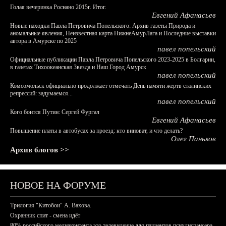
Голая вечеринка Роснано 2015г. Итог.
Евгений Афанасьев
Новые находки Павла Петровича Попельского: Архив газеты Природа и
аномальные явления, Неизвестная карта НижнеАмурЛага и Последние выставки
автора в Амурске по 2025
павел попельский
Официальные публикации Павла Петровича Попельского 2023-2025 в Болгарии,
в газетах Тихоокеанская Звезда и Наш Город Амурск
павел попельский
Комсомольск официально продолжает отмечать День памяти жертв сталинских
репрессий: задумаемся...
павел попельский
Кого боится Путин: Сергей Фургал
Евгений Афанасьев
Повышение платы в автобусах за проезд: кто виноват, и что делать?
Олег Паньков
Архив блогов >>
НОВОЕ НА ФОРУМЕ
Трилогия "Китобои" А. Вахова.
Охранник спит - смена идёт
80% российского медиаконтента это телевидение для пациентов психдиспансера