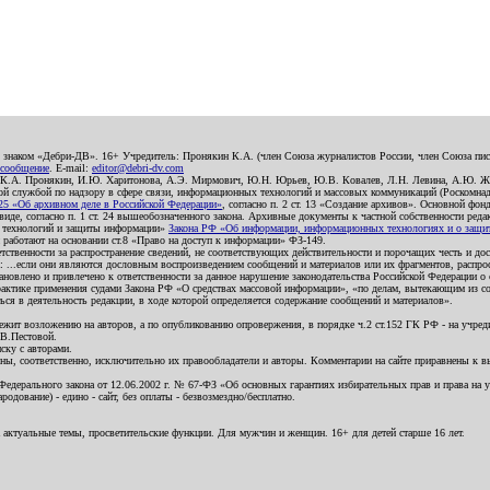
о знаком «Дебри-ДВ». 16+ Учредитель: Пронякин К.А. (член Союза журналистов России, член Союза писа
 сообщение
. E-mail:
editor@debri-dv.com
): К.А. Пронякин, И.Ю. Харитонова, А.Э. Мирмович, Ю.Н. Юрьев, Ю.В. Ковалев, Л.Н. Левина, А.Ю. Ж
 службой по надзору в сфере связи, информационных технологий и массовых коммуникаций (Роскомнадзо
5 «Об архивном деле в Российской Федерации»
, согласно п. 2 ст. 13 «Создание архивов». Основной фон
е, согласно п. 1 ст. 24 вышеобозначенного закона. Архивные документы к частной собственности редакци
ых технологий и защиты информации»
Закона РФ «Об информации, информационных технологиях и о защите
и работают на основании ст.8 «Право на доступ к информации» ФЗ-149.
етственности за распространение сведений, не соответствующих действительности и порочащих честь и д
 ...если они являются дословным воспроизведением сообщений и материалов или их фрагментов, распро
новлено и привлечено к ответственности за данное нарушение законодательства Российской Федерации о
актике применения судами Закона РФ «О средствах массовой информации», «по делам, вытекающим из со
ся в деятельность редакции, в ходе которой определяется содержание сообщений и материалов».
жит возложению на авторов, а по опубликованию опровержения, в порядке ч.2 ст.152 ГК РФ - на учредит
.В.Пестовой.
ску с авторами.
енны, соответственно, исключительно их правообладатели и авторы. Комментарии на сайте приравнены к
дерального закона от 12.06.2002 г. № 67-ФЗ «Об основных гарантиях избирательных прав и права на уча
дование) - едино - сайт, без оплаты - безвозмездно/бесплатно.
 актуальные темы, просветительские функции. Для мужчин и женщин. 16+ для детей старше 16 лет.