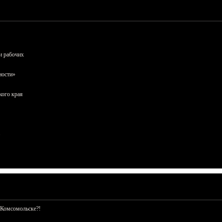
и рабочих
ности»
кого края
 Комсомольске?!