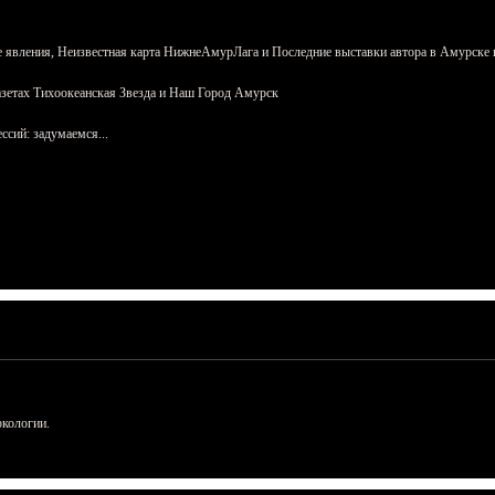
 явления, Неизвестная карта НижнеАмурЛага и Последние выставки автора в Амурске 
азетах Тихоокеанская Звезда и Наш Город Амурск
сий: задумаемся...
ркологии.