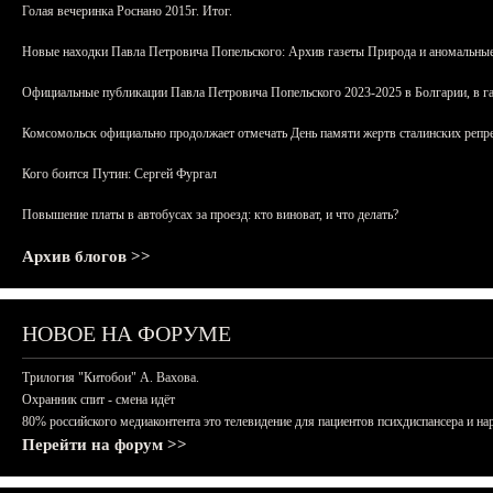
Голая вечеринка Роснано 2015г. Итог.
Новые находки Павла Петровича Попельского: Архив газеты Природа и аномальные
Официальные публикации Павла Петровича Попельского 2023-2025 в Болгарии, в г
Комсомольск официально продолжает отмечать День памяти жертв сталинских репрес
Кого боится Путин: Сергей Фургал
Повышение платы в автобусах за проезд: кто виноват, и что делать?
Архив блогов >>
НОВОЕ НА ФОРУМЕ
Трилогия "Китобои" А. Вахова.
Охранник спит - смена идёт
80% российского медиаконтента это телевидение для пациентов психдиспансера и на
Перейти на форум >>