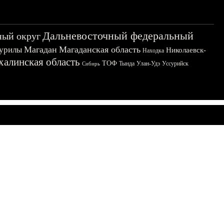
Дальневосточный федеральный
ный округ
Магадан
Магаданская область
урилы
Николаевск-
Находка
халинская область
ТОФ
Тында
Улан-Удэ
Уссурийск
Сибирь