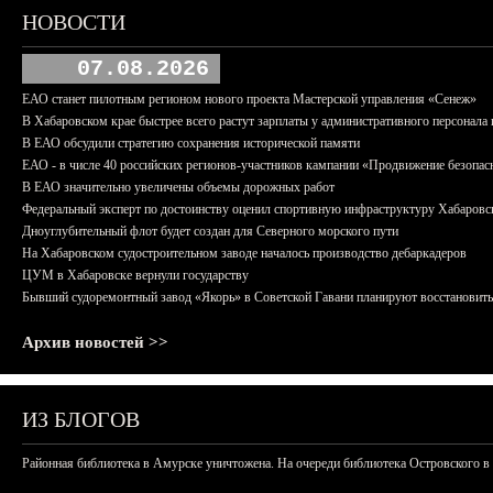
НОВОСТИ
07.08.2026
ЕАО станет пилотным регионом нового проекта Мастерской управления «Сенеж»
В Хабаровском крае быстрее всего растут зарплаты у административного персонала 
В ЕАО обсудили стратегию сохранения исторической памяти
ЕАО - в числе 40 российских регионов-участников кампании «Продвижение безопас
В ЕАО значительно увеличены объемы дорожных работ
Федеральный эксперт по достоинству оценил спортивную инфраструктуру Хабаровс
Дноуглубительный флот будет создан для Северного морского пути
На Хабаровском судостроительном заводе началось производство дебаркадеров
ЦУМ в Хабаровске вернули государству
Бывший судоремонтный завод «Якорь» в Советской Гавани планируют восстановить
Архив новостей >>
ИЗ БЛОГОВ
Районная библиотека в Амурске уничтожена. На очереди библиотека Островского в