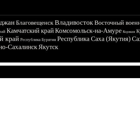
джан
Владивосток
Благовещенск
Восточный воен
Камчатский край
Комсомольск-на-Амуре
К
рай
Корякия
й край
Республика Саха (Якутия)
Са
Республика Бурятия
о-Сахалинск
Якутск