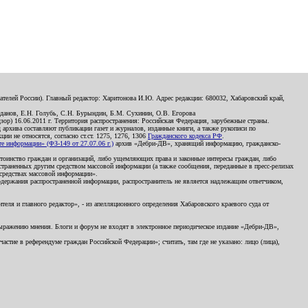
телей России). Главный редактор: Харитонова И.Ю. Адрес редакции: 680032, Хабаровский край,
данов, Е.Н. Голубь, С.Н. Бурындин, Б.М. Сухинин, О.В. Егорова
р) 16.06.2011 г. Территория распространения: Российская Федерация, зарубежные страны.
д архива составляют публикации газет и журналов, изданные книги, а также рукописи по
и не относятся, согласно ст.ст. 1275, 1276, 1306
Гражданского кодекса РФ
.
 информации» (ФЗ-149 от 27.07.06 г.)
архив «Дебри-ДВ», хранящий информацию, гражданско-
остоинство граждан и организаций, либо ущемляющих права и законные интересы граждан, либо
страненных другим средством массовой информации (а также сообщения, переданные в пресс-релизах
 средствах массовой информации».
держания распространенной информации, распространитель не является надлежащим ответчиком,
еля и главного редактор», - из апелляционного определения Хабаровского краевого суда от
 выражению мнения. Блоги и форум не входят в электронное периодическое издание «Дебри-ДВ»,
стие в референдуме граждан Российской Федерации»; считать, там где не указано: лицо (лица),