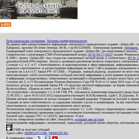
Пользовательское соглашение
,
Политика конфиденциальности
На данном сайте распространяется информация электронного периодического издания «Дебри-ДВ» с
Хабаровск, проспект 60-летия Октября, 88-46, т./ф.84212296081. Электронная приемная:
Отправить
Редакционный совет электронного периодического издания «Дебри-ДВ» (на общественных началах
Свидетельство о регистрации СМИ (Регистрационный номер)
ЭЛ № ФС77-45537
выдано Федеральной
В 2006 г. проект «Дебри-ДВ» был создан как электронный частный архив, в соответствии с
ФЗ № 12
дальневосточной (РФ) тематике. Доступ к архивным документам является открытым в электронном вид
Согласно ч.2. п.3. ст.17 «Ответственность за правонарушения в сфере информации, информационн
правовую ответственность за распространение информации не несет. Сайт и редакция основываются 
Согласно пп.3,4,6 ст.57 Закона РФ «О СМИ», «Редакция, главный редактор, журналист не несут отв
представляющих собой злоупотребление свободой массовой информации и (или) правами журналиста:
и информация государственных, общественных организаций и объединений), которое может быть уста
Согласно абз.3, п.13 Постановления Пленума Верховного Суда РФ №16 от 15 июня 2010 года «О пр
поскольку исходя из положений Закона РФ «О средствах массовой информации» не вправе вмешивать
Воспользуйтесь «Правом на ответ» (ст.46 Закона РФ «О СМИ»).
«В соответствии с положением ч.3 ст.196 ГПК РФ, обязанность компенсации морального вреда подле
22.08.2012 г. (дело №33-5325/2012) председательствующего И.И.Куликовой, судей С.И.Дорожко, Н
Мнения авторов материалов не всегда совпадают с позицией редакции. Редакция не вступает в перепи
Редакция не несет ответственность за содержание внешних ссылок и комментариев. За них ответств
ответственность за достоверность и наполняемость несут авторы.
Политические опросы/голосования проводятся согласно ч.2. ст.46 «Опросы общественного мнения» Фе
заказавшее (заказавших) проведение опроса и оплатившее (оплативших) указанную публикацию (обнаро
Часовой пояс сервера UTC+11 (AEST), фактически +8 мск.
Если вы обнаружили ошибки на сайте, пожалуйста,
сообщите нам об этом
.
Распространение информации о политической, социальной, духовной жизни общества, публикации на
СМИ не получает субсидий.
Адреса сайта:
DEBRI-DV.COM
,
DEBRI-DV.RU
.
В социальных сетях: