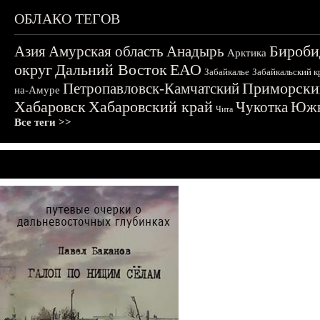
ОБЛАКО ТЕГОВ
Бироби
Азия
Амурская область
Анадырь
Арктика
округ
Дальний Восток
ЕАО
Забайкалье
Забайкальский к
Приморски
Петропавловск-Камчатский
на-Амуре
Хабаровск
Хабаровский край
Чукотка
Южн
Чита
Все теги >>