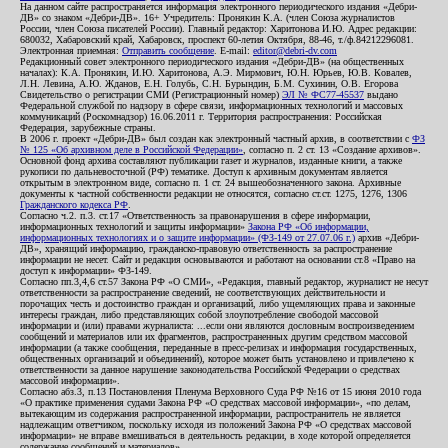
На данном сайте распространяется информация электронного периодического издания «Дебри-
ДВ» со знаком «Дебри-ДВ». 16+ Учредитель: Пронякин К.А. (член Союза журналистов
России, член Союза писателей России). Главный редактор: Харитонова И.Ю. Адрес редакции:
680032, Хабаровский край, Хабаровск, проспект 60-летия Октября, 88-46, т./ф.84212296081.
Электронная приемная:
Отправить сообщение
. E-mail:
editor@debri-dv.com
Редакционный совет электронного периодического издания «Дебри-ДВ» (на общественных
началах): К.А. Пронякин, И.Ю. Харитонова, А.Э. Мирмович, Ю.Н. Юрьев, Ю.В. Ковалев,
Л.Н. Левина, А.Ю. Жданов, Е.Н. Голубь, С.Н. Бурындин, Б.М. Сухинин, О.В. Егорова
Свидетельство о регистрации СМИ (Регистрационный номер)
ЭЛ № ФС77-45537
выдано
Федеральной службой по надзору в сфере связи, информационных технологий и массовых
коммуникаций (Роскомнадзор) 16.06.2011 г. Территория распространения: Российская
Федерация, зарубежные страны.
В 2006 г. проект «Дебри-ДВ» был создан как электронный частный архив, в соответствии с
ФЗ
№ 125 «Об архивном деле в Российской Федерации»
, согласно п. 2 ст. 13 «Создание архивов».
Основной фонд архива составляют публикации газет и журналов, изданные книги, а также
рукописи по дальневосточной (РФ) тематике. Доступ к архивным документам является
открытым в электронном виде, согласно п. 1 ст. 24 вышеобозначенного закона. Архивные
документы к частной собственности редакции не относятся, согласно ст.ст. 1275, 1276, 1306
Гражданского кодекса РФ
.
Согласно ч.2. п.3. ст.17 «Ответственность за правонарушения в сфере информации,
информационных технологий и защиты информации»
Закона РФ «Об информации,
информационных технологиях и о защите информации» (ФЗ-149 от 27.07.06 г.)
архив «Дебри-
ДВ», хранящий информацию, гражданско-правовую ответственность за распространение
информации не несет. Сайт и редакция основываются и работают на основании ст.8 «Право на
доступ к информации» ФЗ-149.
Согласно пп.3,4,6 ст.57 Закона РФ «О СМИ», «Редакция, главный редактор, журналист не несут
ответственности за распространение сведений, не соответствующих действительности и
порочащих честь и достоинство граждан и организаций, либо ущемляющих права и законные
интересы граждан, либо представляющих собой злоупотребление свободой массовой
информации и (или) правами журналиста: ...если они являются дословным воспроизведением
сообщений и материалов или их фрагментов, распространенных другим средством массовой
информации (а также сообщения, переданные в пресс-релизах и информация государственных,
общественных организаций и объединений), которое может быть установлено и привлечено к
ответственности за данное нарушение законодательства Российской Федерации о средствах
массовой информации».
Согласно абз.3, п.13 Постановления Пленума Верховного Суда РФ №16 от 15 июня 2010 года
«О практике применения судами Закона РФ «О средствах массовой информации», «по делам,
вытекающим из содержания распространенной информации, распространитель не является
надлежащим ответчиком, поскольку исходя из положений Закона РФ «О средствах массовой
информации» не вправе вмешиваться в деятельность редакции, в ходе которой определяется
содержание сообщений и материалов».