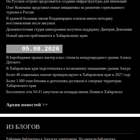
На Русском острове продолжается создание инфраструктуры для инноваций
Олег Кожемяко представил новые инициативы по развитию горнолыжного
туризма в России
В краевой больнице имени Владимирцева освоили новую методику
восстановления после инсульта
Дальневосточная студия кинохроники получила поддержку Дмитрия Демешина
Новый циклон приближается к Хабаровскому краю
05.08.2026
В Биробиджане прошел мастер-класс стилиста международного уровня Алекса
Датского
В Хабаровском крае подготовились к возможному повышению уровня Амура
Более 40 социальных выплат проиндексируют в Хабаровском крае в 2027 году
Более 1 000 тонн бензина и дизтоплива доставили в северные территории
Хабаровского края
Бесплатную сеть Wi-Fi запустили на площади имени Ленина в Хабаровске
Архив новостей >>
ИЗ БЛОГОВ
Районная библиотека в Амурске уничтожена. На очереди библиотека