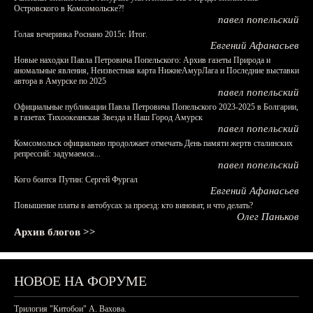
Островского в Комсомольске?!
павел попельский
Голая вечеринка Роснано 2015г. Итог.
Евгений Афанасьев
Новые находки Павла Петровича Попельского: Архив газеты Природа и
аномальные явления, Неизвестная карта НижнеАмурЛага и Последние выставки
автора в Амурске по 2025
павел попельский
Официальные публикации Павла Петровича Попельского 2023-2025 в Болгарии,
в газетах Тихоокеанская Звезда и Наш Город Амурск
павел попельский
Комсомольск официально продолжает отмечать День памяти жертв сталинских
репрессий: задумаемся...
павел попельский
Кого боится Путин: Сергей Фургал
Евгений Афанасьев
Повышение платы в автобусах за проезд: кто виноват, и что делать?
Олег Паньков
Архив блогов >>
НОВОЕ НА ФОРУМЕ
Трилогия "Китобои" А. Вахова.