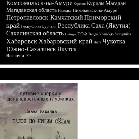
Комсомольск-на-Амуре
Магадан
Курилы
Корякия
Магаданская область
Николаевск-на-Амуре
Находка
Приморский
Петропавловск-Камчатский
край
Республика Саха (Якутия)
Республика Бурятия
Сахалинская область
ТОФ
Тында
Улан-Удэ
Уссурийск
Сибирь
Хабаровск
Хабаровский край
Чукотка
Чита
Южно-Сахалинск
Якутск
Все теги >>