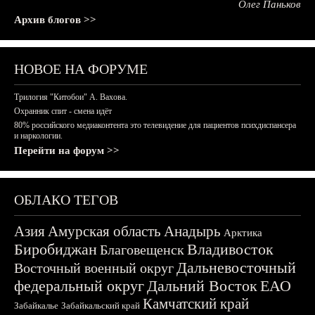
Олег Паньков
Архив блогов >>
НОВОЕ НА ФОРУМЕ
Трилогия "Китобои" А. Вахова.
Охранник спит - смена идёт
80% российского медиаконтента это телевидение для пациентов психдиспансера
и наркологии.
Перейти на форум >>
ОБЛАКО ТЕГОВ
Азия
Амурская область
Анадырь
Арктика
Биробиджан
Владивосток
Благовещенск
Дальневосточный
Восточный военный округ
федеральный округ
Дальний Восток
ЕАО
Камчатский край
Забайкалье
Забайкальский край