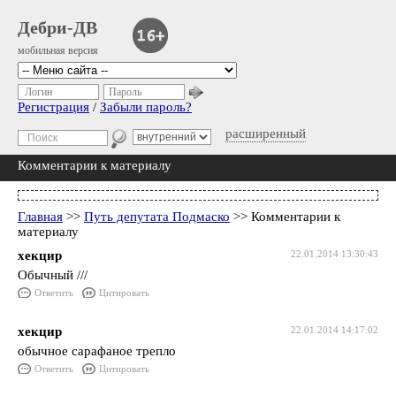
Дебри-ДВ
мобильная версия
Логин
Пароль
Регистрация
/
Забыли пароль?
расширенный
Комментарии к материалу
Главная
>>
Путь депутата Подмаско
>> Комментарии к
материалу
хекцир
22.01.2014 13:30:43
Обычный ///
Ответить
Цитировать
хекцир
22.01.2014 14:17:02
обычное сарафаное трепло
Ответить
Цитировать