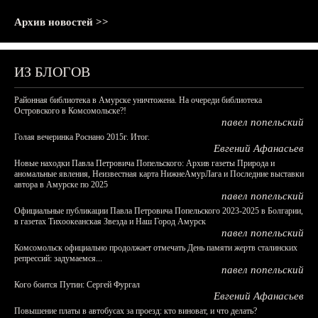
Архив новостей >>
ИЗ БЛОГОВ
Районная библиотека в Амурске уничтожена. На очереди библиотека
Островского в Комсомольске?!
павел попельский
Голая вечеринка Роснано 2015г. Итог.
Евгений Афанасьев
Новые находки Павла Петровича Попельского: Архив газеты Природа и
аномальные явления, Неизвестная карта НижнеАмурЛага и Последние выставки
автора в Амурске по 2025
павел попельский
Официальные публикации Павла Петровича Попельского 2023-2025 в Болгарии,
в газетах Тихоокеанская Звезда и Наш Город Амурск
павел попельский
Комсомольск официально продолжает отмечать День памяти жертв сталинских
репрессий: задумаемся...
павел попельский
Кого боится Путин: Сергей Фургал
Евгений Афанасьев
Повышение платы в автобусах за проезд: кто виноват, и что делать?