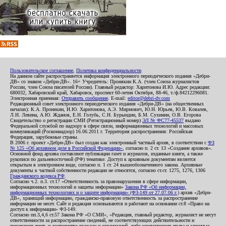
Пользовательское соглашение
,
Политика конфиденциальности
На данном сайте распространяется информация электронного периодического издания «Дебри-
ДВ» со знаком «Дебри-ДВ». 16+ Учредитель: Пронякин К.А. (член Союза журналистов
России, член Союза писателей России). Главный редактор: Харитонова И.Ю. Адрес редакции:
680032, Хабаровский край, Хабаровск, проспект 60-летия Октября, 88-46, т./ф.84212296081.
Электронная приемная:
Отправить сообщение
. E-mail:
editor@debri-dv.com
Редакционный совет электронного периодического издания «Дебри-ДВ» (на общественных
началах): К.А. Пронякин, И.Ю. Харитонова, А.Э. Мирмович, Ю.Н. Юрьев, Ю.В. Ковалев,
Л.Н. Левина, А.Ю. Жданов, Е.Н. Голубь, С.Н. Бурындин, Б.М. Сухинин, О.В. Егорова
Свидетельство о регистрации СМИ (Регистрационный номер)
ЭЛ № ФС77-45537
выдано
Федеральной службой по надзору в сфере связи, информационных технологий и массовых
коммуникаций (Роскомнадзор) 16.06.2011 г. Территория распространения: Российская
Федерация, зарубежные страны.
В 2006 г. проект «Дебри-ДВ» был создан как электронный частный архив, в соответствии с
ФЗ
№ 125 «Об архивном деле в Российской Федерации»
, согласно п. 2 ст. 13 «Создание архивов».
Основной фонд архива составляют публикации газет и журналов, изданные книги, а также
рукописи по дальневосточной (РФ) тематике. Доступ к архивным документам является
открытым в электронном виде, согласно п. 1 ст. 24 вышеобозначенного закона. Архивные
документы к частной собственности редакции не относятся, согласно ст.ст. 1275, 1276, 1306
Гражданского кодекса РФ
.
Согласно ч.2. п.3. ст.17 «Ответственность за правонарушения в сфере информации,
информационных технологий и защиты информации»
Закона РФ «Об информации,
информационных технологиях и о защите информации» (ФЗ-149 от 27.07.06 г.)
архив «Дебри-
ДВ», хранящий информацию, гражданско-правовую ответственность за распространение
информации не несет. Сайт и редакция основываются и работают на основании ст.8 «Право на
доступ к информации» ФЗ-149.
Согласно пп.3,4,6 ст.57 Закона РФ «О СМИ», «Редакция, главный редактор, журналист не несут
ответственности за распространение сведений, не соответствующих действительности и
порочащих честь и достоинство граждан и организаций, либо ущемляющих права и законные