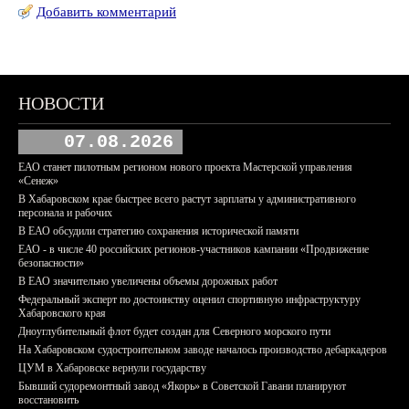
Добавить комментарий
НОВОСТИ
07.08.2026
ЕАО станет пилотным регионом нового проекта Мастерской управления
«Сенеж»
В Хабаровском крае быстрее всего растут зарплаты у административного
персонала и рабочих
В ЕАО обсудили стратегию сохранения исторической памяти
ЕАО - в числе 40 российских регионов-участников кампании «Продвижение
безопасности»
В ЕАО значительно увеличены объемы дорожных работ
Федеральный эксперт по достоинству оценил спортивную инфраструктуру
Хабаровского края
Дноуглубительный флот будет создан для Северного морского пути
На Хабаровском судостроительном заводе началось производство дебаркадеров
ЦУМ в Хабаровске вернули государству
Бывший судоремонтный завод «Якорь» в Советской Гавани планируют
восстановить