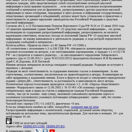
интересы граждан, либо представляющих собой злоупотребление свободой массовой
информации и (или) правами журналиста: ...если они являются дословным воспроизведением
сообщений и материалов или их фрагментов, распространенных другим средством массовой
информации (а также сообщения, переданные в пресс-релизах и информация государственных,
общественных организаций и объединений), которое может быть установлено и привлечено к
ответственности за данное нарушение законодательства Российской Федерации о средствах
массовой информации».
Согласно абз.3, п.13 Постановления Пленума Верховного Суда РФ №16 от 15 июня 2010 года
«О практике применения судами Закона РФ «О средствах массовой информации», «по делам,
вытекающим из содержания распространенной информации, распространитель не является
надлежащим ответчиком, поскольку исходя из положений Закона РФ «О средствах массовой
информации» не вправе вмешиваться в деятельность редакции, в ходе которой определяется
содержание сообщений и материалов».
Воспользуйтесь «Правом на ответ» (ст.46 Закона РФ «О СМИ»).
«В соответствии с положением ч.3 ст.196 ГПК РФ, обязанность компенсации морального вреда
подлежит возложению на авторов, а по опубликованию опровержения, в порядке ч.2 ст.152 ГК
РФ - на учредителя и главного редактор», - из апелляционного определения Хабаровского
краевого суда от 22.08.2012 г. (дело №33-5325/2012) председательствующего И.И.Куликовой,
судей С.И.Дорожко, Н.В.Пестовой.
Мнения авторов материалов не всегда совпадают с позицией редакции. Редакция не вступает в
переписку с авторами.
Редакция не несет ответственность за содержание внешних ссылок и комментариев. За них
ответственны, соответственно, исключительно их правообладатели и авторы. Комментарии на
сайте приравнены к выражению мнения. Блоги и форум не входят в электронное периодическое
издание «Дебри-ДВ», ответственность за достоверность и наполняемость несут авторы.
Политические опросы/голосования проводятся согласно ч.2. ст.46 «Опросы общественного
мнения» Федерального закона от 12.06.2002 г. № 67-ФЗ «Об основных гарантиях
избирательных прав и права на участие в референдуме граждан Российской Федерации»;
считать, там где не указано: лицо (лица), заказавшее (заказавших) проведение опроса и
оплатившее (оплативших) указанную публикацию (обнародование) - едино - сайт, без оплаты -
безвозмездно/бесплатно.
Часовой пояс сервера UTC+11 (AEST), фактически +8 мск.
Если вы обнаружили ошибки на сайте, пожалуйста,
сообщите нам об этом
.
Распространение информации о политической, социальной, духовной жизни общества,
публикации на актуальные темы, просветительские функции. Для мужчин и женщин. 16+ для
детей старше 16 лет.
СМИ не получает субсидий.
Адреса сайта:
DEBRI-DV.COM
,
DEBRI-DV.RU
.
В социальных сетях: