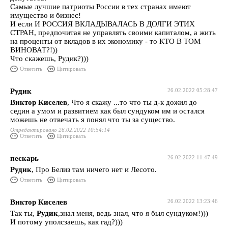
Самые лучшие патриоты России в тех странах имеют
имущество и бизнес!
И если И РОССИЯ ВКЛАДЫВАЛАСЬ В ДОЛГИ ЭТИХ
СТРАН, предпочитая не управлять своими капиталом, а жить
на проценты от вкладов в их экономику - то КТО В ТОМ
ВИНОВАТ?!))
Что скажешь, Рудик?)))
Ответить
Цитировать
Рудик
26.02.2022 05:28:47
Виктор Киселев
, Что я скажу ...то что ты д-к дожил до
седин а умом и развитием как был сундуком им и остался
можешь не отвечать я понял что ты за существо.
Отредактировано 26.02.2022 10:54:14
Ответить
Цитировать
пескарь
26.02.2022 11:47:49
Рудик
, Про Белиз там ничего нет и Лесото.
Ответить
Цитировать
Виктор Киселев
26.02.2022 13:23:46
Так ты,
Рудик
,знал меня, ведь знал, что я был сундуком!)))
И потому уполсзаешь, как гад?)))