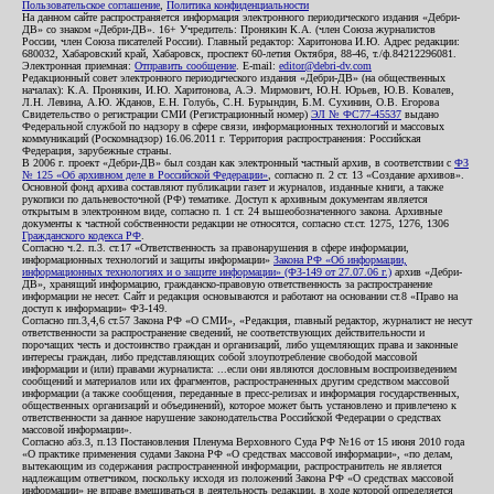
Пользовательское соглашение
,
Политика конфиденциальности
На данном сайте распространяется информация электронного периодического издания «Дебри-
ДВ» со знаком «Дебри-ДВ». 16+ Учредитель: Пронякин К.А. (член Союза журналистов
России, член Союза писателей России). Главный редактор: Харитонова И.Ю. Адрес редакции:
680032, Хабаровский край, Хабаровск, проспект 60-летия Октября, 88-46, т./ф.84212296081.
Электронная приемная:
Отправить сообщение
. E-mail:
editor@debri-dv.com
Редакционный совет электронного периодического издания «Дебри-ДВ» (на общественных
началах): К.А. Пронякин, И.Ю. Харитонова, А.Э. Мирмович, Ю.Н. Юрьев, Ю.В. Ковалев,
Л.Н. Левина, А.Ю. Жданов, Е.Н. Голубь, С.Н. Бурындин, Б.М. Сухинин, О.В. Егорова
Свидетельство о регистрации СМИ (Регистрационный номер)
ЭЛ № ФС77-45537
выдано
Федеральной службой по надзору в сфере связи, информационных технологий и массовых
коммуникаций (Роскомнадзор) 16.06.2011 г. Территория распространения: Российская
Федерация, зарубежные страны.
В 2006 г. проект «Дебри-ДВ» был создан как электронный частный архив, в соответствии с
ФЗ
№ 125 «Об архивном деле в Российской Федерации»
, согласно п. 2 ст. 13 «Создание архивов».
Основной фонд архива составляют публикации газет и журналов, изданные книги, а также
рукописи по дальневосточной (РФ) тематике. Доступ к архивным документам является
открытым в электронном виде, согласно п. 1 ст. 24 вышеобозначенного закона. Архивные
документы к частной собственности редакции не относятся, согласно ст.ст. 1275, 1276, 1306
Гражданского кодекса РФ
.
Согласно ч.2. п.3. ст.17 «Ответственность за правонарушения в сфере информации,
информационных технологий и защиты информации»
Закона РФ «Об информации,
информационных технологиях и о защите информации» (ФЗ-149 от 27.07.06 г.)
архив «Дебри-
ДВ», хранящий информацию, гражданско-правовую ответственность за распространение
информации не несет. Сайт и редакция основываются и работают на основании ст.8 «Право на
доступ к информации» ФЗ-149.
Согласно пп.3,4,6 ст.57 Закона РФ «О СМИ», «Редакция, главный редактор, журналист не несут
ответственности за распространение сведений, не соответствующих действительности и
порочащих честь и достоинство граждан и организаций, либо ущемляющих права и законные
интересы граждан, либо представляющих собой злоупотребление свободой массовой
информации и (или) правами журналиста: ...если они являются дословным воспроизведением
сообщений и материалов или их фрагментов, распространенных другим средством массовой
информации (а также сообщения, переданные в пресс-релизах и информация государственных,
общественных организаций и объединений), которое может быть установлено и привлечено к
ответственности за данное нарушение законодательства Российской Федерации о средствах
массовой информации».
Согласно абз.3, п.13 Постановления Пленума Верховного Суда РФ №16 от 15 июня 2010 года
«О практике применения судами Закона РФ «О средствах массовой информации», «по делам,
вытекающим из содержания распространенной информации, распространитель не является
надлежащим ответчиком, поскольку исходя из положений Закона РФ «О средствах массовой
информации» не вправе вмешиваться в деятельность редакции, в ходе которой определяется