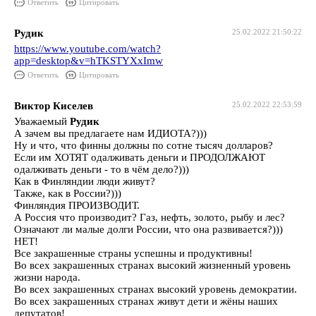
Ответить
Цитировать
Рудик
25.02.2022 21:50:22
https://www.youtube.com/watch?
app=desktop&v=hTKSTYXxImw
Ответить
Цитировать
Виктор Киселев
25.02.2022 22:53:59
Уважаемый
Рудик
А зачем вы предлагаете нам ИДИОТА?)))
Ну и что, что финны должны по сотне тысяч долларов?
Если им ХОТЯТ одалживать деньги и ПРОДОЛЖАЮТ
одалживать деньги - то в чём дело?)))
Как в Финляндии люди живут?
Также, как в России?)))
Финляндия ПРОИЗВОДИТ.
А Россия что производит? Газ, нефть, золото, рыбу и лес?
Означают ли малые долги России, что она развивается?)))
НЕТ!
Все закрашенные страны успешны и продуктивны!
Во всех закрашенных странах высокий жизненный уровень
жизни народа.
Во всех закрашенных странах высокий уровень демократии.
Во всех закрашенных странах живут дети и жёны наших
депутатов!