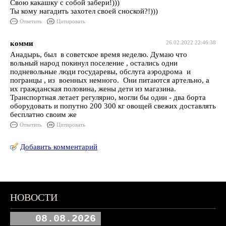
Свою какашку с собой забери!)))
Ты кому нагадить захотел своей сноской?!)))
Ответить
Цитировать
комми
26.02.2022 22:46:38
Анадырь, был в советское время неделю. Думаю что
вольный народ покинул поселение , остались одни
подневольные люди государевы, обслуга аэродрома и
погранцы , из военных немного. Они питаются артельно, а
их гражданская половина, жены дети из магазина.
Транспортная летает регулярно, могли бы один - два борта
оборудовать и попутно 200 300 кг овощей свежих доставлять
бесплатно своим же
Ответить
Цитировать
Добавить комментарий
НОВОСТИ
08.08.2026