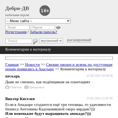
Дебри-ДВ
мобильная версия
Логин
Пароль
Регистрация
/
Забыли пароль?
расширенный
Комментарии к материалу
Главная
>>
Новости
>>
Свежие овощи и зелень по доступным
ценам появились в Анадыре
>> Комментарии к материалу
пескарь
25.02.2022 10:59:30
Даже не смешно, как подёнщикам на плантациях
Ответить
Цитировать
Виктор Киселев
25.02.2022 21:47:45
Если в Анадыре создаются ещё три теплицы, то удачливости
бизнеса Антонины Кадошниковой скоро кирдык?)))
Или новенькие будут выращивать авокадо?)))