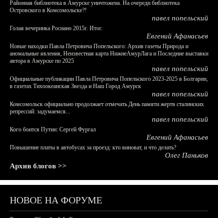
Районная библиотека в Амурске уничтожена. На очереди библиотека
Островского в Комсомольске?!
павел попельский
Голая вечеринка Роснано 2015г. Итог.
Евгений Афанасьев
Новые находки Павла Петровича Попельского: Архив газеты Природа и
аномальные явления, Неизвестная карта НижнеАмурЛага и Последние выставки
автора в Амурске по 2025
павел попельский
Официальные публикации Павла Петровича Попельского 2023-2025 в Болгарии,
в газетах Тихоокеанская Звезда и Наш Город Амурск
павел попельский
Комсомольск официально продолжает отмечать День памяти жертв сталинских
репрессий: задумаемся...
павел попельский
Кого боится Путин: Сергей Фургал
Евгений Афанасьев
Повышение платы в автобусах за проезд: кто виноват, и что делать?
Олег Паньков
Архив блогов >>
НОВОЕ НА ФОРУМЕ