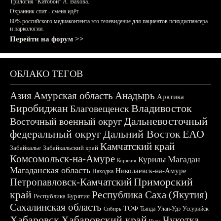
Трилогия "Китобои" А. Вахова.
Охранник спит - смена идёт
80% российского медиаконтента это телевидение для пациентов психдиспансера
и наркологии.
Перейти на форум >>
ОБЛАКО ТЕГОВ
Азия
Амурская область
Анадырь
Арктика
Биробиджан
Владивосток
Благовещенск
Дальневосточный
Восточный военный округ
федеральный округ
Дальний Восток
ЕАО
Камчатский край
Забайкалье
Забайкальский край
Комсомольск-на-Амуре
Магадан
Курилы
Корякия
Магаданская область
Николаевск-на-Амуре
Находка
Приморский
Петропавловск-Камчатский
край
Республика Саха (Якутия)
Республика Бурятия
Сахалинская область
ТОФ
Тында
Улан-Удэ
Уссурийск
Сибирь
Хабаровск
Хабаровский край
Чукотка