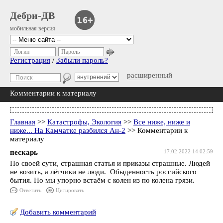
Дебри-ДВ
мобильная версия
Логин
Пароль
Регистрация
/
Забыли пароль?
расширенный
Комментарии к материалу
Главная
>>
Катастрофы, Экология
>>
Все ниже, ниже и
ниже... На Камчатке разбился Ан-2
>> Комментарии к
материалу
пескарь
17.02.2022 14:02:59
По своей сути, страшная статья и приказы страшные. Людей
не возить, а лётчики не люди. Обыденность российского
бытия. Но мы упорно встаём с колен из по колена грязи.
Ответить
Цитировать
Добавить комментарий