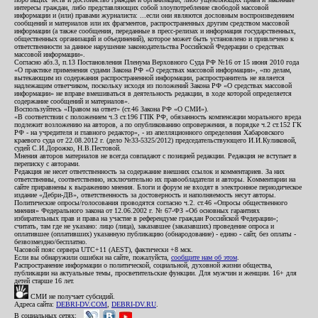
интересы граждан, либо представляющих собой злоупотребление свободой массовой
информации и (или) правами журналиста: ...если они являются дословным воспроизведением
сообщений и материалов или их фрагментов, распространенных другим средством массовой
информации (а также сообщения, переданные в пресс-релизах и информация государственных,
общественных организаций и объединений), которое может быть установлено и привлечено к
ответственности за данное нарушение законодательства Российской Федерации о средствах
массовой информации».
Согласно абз.3, п.13 Постановления Пленума Верховного Суда РФ №16 от 15 июня 2010 года
«О практике применения судами Закона РФ «О средствах массовой информации», «по делам,
вытекающим из содержания распространенной информации, распространитель не является
надлежащим ответчиком, поскольку исходя из положений Закона РФ «О средствах массовой
информации» не вправе вмешиваться в деятельность редакции, в ходе которой определяется
содержание сообщений и материалов».
Воспользуйтесь «Правом на ответ» (ст.46 Закона РФ «О СМИ»).
«В соответствии с положением ч.3 ст.196 ГПК РФ, обязанность компенсации морального вреда
подлежит возложению на авторов, а по опубликованию опровержения, в порядке ч.2 ст.152 ГК
РФ - на учредителя и главного редактор», - из апелляционного определения Хабаровского
краевого суда от 22.08.2012 г. (дело №33-5325/2012) председательствующего И.И.Куликовой,
судей С.И.Дорожко, Н.В.Пестовой.
Мнения авторов материалов не всегда совпадают с позицией редакции. Редакция не вступает в
переписку с авторами.
Редакция не несет ответственность за содержание внешних ссылок и комментариев. За них
ответственны, соответственно, исключительно их правообладатели и авторы. Комментарии на
сайте приравнены к выражению мнения. Блоги и форум не входят в электронное периодическое
издание «Дебри-ДВ», ответственность за достоверность и наполняемость несут авторы.
Политические опросы/голосования проводятся согласно ч.2. ст.46 «Опросы общественного
мнения» Федерального закона от 12.06.2002 г. № 67-ФЗ «Об основных гарантиях
избирательных прав и права на участие в референдуме граждан Российской Федерации»;
считать, там где не указано: лицо (лица), заказавшее (заказавших) проведение опроса и
оплатившее (оплативших) указанную публикацию (обнародование) - едино - сайт, без оплаты -
безвозмездно/бесплатно.
Часовой пояс сервера UTC+11 (AEST), фактически +8 мск.
Если вы обнаружили ошибки на сайте, пожалуйста,
сообщите нам об этом
.
Распространение информации о политической, социальной, духовной жизни общества,
публикации на актуальные темы, просветительские функции. Для мужчин и женщин. 16+ для
детей старше 16 лет.
СМИ не получает субсидий.
Адреса сайта:
DEBRI-DV.COM
,
DEBRI-DV.RU
.
В социальных сетях: