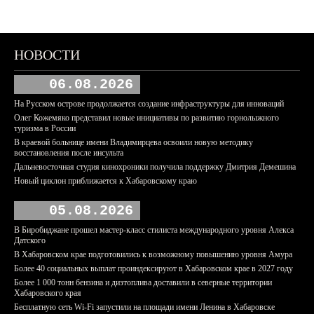
НОВОСТИ
06.08.2026
На Русском острове продолжается создание инфраструктуры для инноваций
Олег Кожемяко представил новые инициативы по развитию горнолыжного
туризма в России
В краевой больнице имени Владимирцева освоили новую методику
восстановления после инсульта
Дальневосточная студия кинохроники получила поддержку Дмитрия Демешина
Новый циклон приближается к Хабаровскому краю
05.08.2026
В Биробиджане прошел мастер-класс стилиста международного уровня Алекса
Датского
В Хабаровском крае подготовились к возможному повышению уровня Амура
Более 40 социальных выплат проиндексируют в Хабаровском крае в 2027 году
Более 1 000 тонн бензина и дизтоплива доставили в северные территории
Хабаровского края
Бесплатную сеть Wi-Fi запустили на площади имени Ленина в Хабаровске