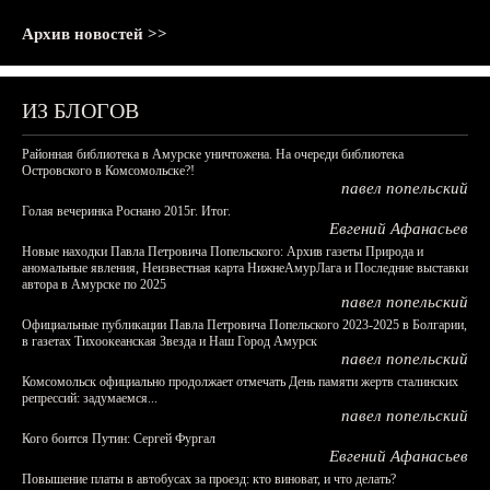
Архив новостей >>
ИЗ БЛОГОВ
Районная библиотека в Амурске уничтожена. На очереди библиотека
Островского в Комсомольске?!
павел попельский
Голая вечеринка Роснано 2015г. Итог.
Евгений Афанасьев
Новые находки Павла Петровича Попельского: Архив газеты Природа и
аномальные явления, Неизвестная карта НижнеАмурЛага и Последние выставки
автора в Амурске по 2025
павел попельский
Официальные публикации Павла Петровича Попельского 2023-2025 в Болгарии,
в газетах Тихоокеанская Звезда и Наш Город Амурск
павел попельский
Комсомольск официально продолжает отмечать День памяти жертв сталинских
репрессий: задумаемся...
павел попельский
Кого боится Путин: Сергей Фургал
Евгений Афанасьев
Повышение платы в автобусах за проезд: кто виноват, и что делать?