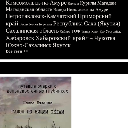
Комсомольск-на-Амуре
Магадан
Курилы
Корякия
Магаданская область
Николаевск-на-Амуре
Находка
Приморский
Петропавловск-Камчатский
край
Республика Саха (Якутия)
Республика Бурятия
Сахалинская область
ТОФ
Тында
Улан-Удэ
Уссурийск
Сибирь
Хабаровск
Хабаровский край
Чукотка
Чита
Южно-Сахалинск
Якутск
Все теги >>