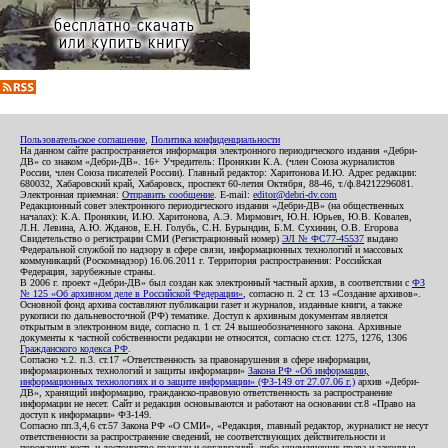
Пользовательское соглашение
,
Политика конфиденциальности
На данном сайте распространяется информация электронного периодического издания «Дебри-
ДВ» со знаком «Дебри-ДВ». 16+ Учредитель: Пронякин К.А. (член Союза журналистов
России, член Союза писателей России). Главный редактор: Харитонова И.Ю. Адрес редакции:
680032, Хабаровский край, Хабаровск, проспект 60-летия Октября, 88-46, т./ф.84212296081.
Электронная приемная:
Отправить сообщение
. E-mail:
editor@debri-dv.com
Редакционный совет электронного периодического издания «Дебри-ДВ» (на общественных
началах): К.А. Пронякин, И.Ю. Харитонова, А.Э. Мирмович, Ю.Н. Юрьев, Ю.В. Ковалев,
Л.Н. Левина, А.Ю. Жданов, Е.Н. Голубь, С.Н. Бурындин, Б.М. Сухинин, О.В. Егорова
Свидетельство о регистрации СМИ (Регистрационный номер)
ЭЛ № ФС77-45537
выдано
Федеральной службой по надзору в сфере связи, информационных технологий и массовых
коммуникаций (Роскомнадзор) 16.06.2011 г. Территория распространения: Российская
Федерация, зарубежные страны.
В 2006 г. проект «Дебри-ДВ» был создан как электронный частный архив, в соответствии с
ФЗ
№ 125 «Об архивном деле в Российской Федерации»
, согласно п. 2 ст. 13 «Создание архивов».
Основной фонд архива составляют публикации газет и журналов, изданные книги, а также
рукописи по дальневосточной (РФ) тематике. Доступ к архивным документам является
открытым в электронном виде, согласно п. 1 ст. 24 вышеобозначенного закона. Архивные
документы к частной собственности редакции не относятся, согласно ст.ст. 1275, 1276, 1306
Гражданского кодекса РФ
.
Согласно ч.2. п.3. ст.17 «Ответственность за правонарушения в сфере информации,
информационных технологий и защиты информации»
Закона РФ «Об информации,
информационных технологиях и о защите информации» (ФЗ-149 от 27.07.06 г.)
архив «Дебри-
ДВ», хранящий информацию, гражданско-правовую ответственность за распространение
информации не несет. Сайт и редакция основываются и работают на основании ст.8 «Право на
доступ к информации» ФЗ-149.
Согласно пп.3,4,6 ст.57 Закона РФ «О СМИ», «Редакция, главный редактор, журналист не несут
ответственности за распространение сведений, не соответствующих действительности и
порочащих честь и достоинство граждан и организаций, либо ущемляющих права и законные