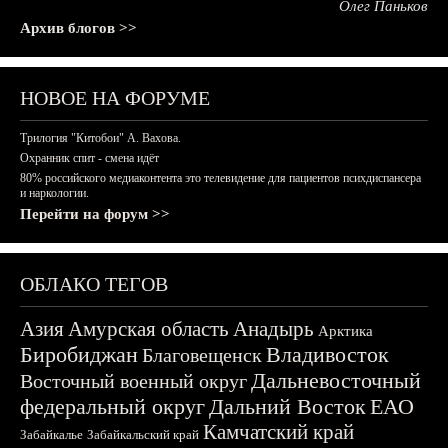
Олег Паньков
Архив блогов >>
НОВОЕ НА ФОРУМЕ
Трилогия "Китобои" А. Вахова.
Охранник спит - смена идёт
80% российского медиаконтента это телевидение для пациентов психдиспансера
и наркологии.
Перейти на форум >>
ОБЛАКО ТЕГОВ
Азия
Амурская область
Анадырь
Арктика
Биробиджан
Владивосток
Благовещенск
Дальневосточный
Восточный военный округ
федеральный округ
Дальний Восток
ЕАО
Камчатский край
Забайкалье
Забайкальский край