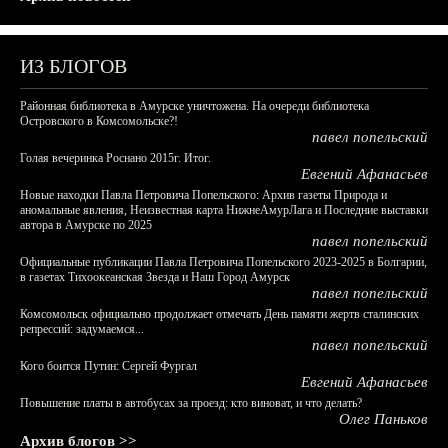
ИЗ БЛОГОВ
Районная библиотека в Амурске уничтожена. На очереди библиотека
Островского в Комсомольске?!
павел попельский
Голая вечеринка Роснано 2015г. Итог.
Евгений Афанасьев
Новые находки Павла Петровича Попельского: Архив газеты Природа и
аномальные явления, Неизвестная карта НижнеАмурЛага и Последние выставки
автора в Амурске по 2025
павел попельский
Официальные публикации Павла Петровича Попельского 2023-2025 в Болгарии,
в газетах Тихоокеанская Звезда и Наш Город Амурск
павел попельский
Комсомольск официально продолжает отмечать День памяти жертв сталинских
репрессий: задумаемся...
павел попельский
Кого боится Путин: Сергей Фургал
Евгений Афанасьев
Повышение платы в автобусах за проезд: кто виноват, и что делать?
Олег Паньков
Архив блогов >>