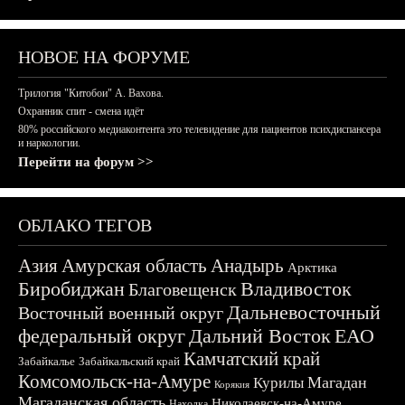
НОВОЕ НА ФОРУМЕ
Трилогия "Китобои" А. Вахова.
Охранник спит - смена идёт
80% российского медиаконтента это телевидение для пациентов психдиспансера
и наркологии.
Перейти на форум >>
ОБЛАКО ТЕГОВ
Азия
Амурская область
Анадырь
Арктика
Биробиджан
Владивосток
Благовещенск
Дальневосточный
Восточный военный округ
федеральный округ
Дальний Восток
ЕАО
Камчатский край
Забайкалье
Забайкальский край
Комсомольск-на-Амуре
Магадан
Курилы
Корякия
Магаданская область
Николаевск-на-Амуре
Находка