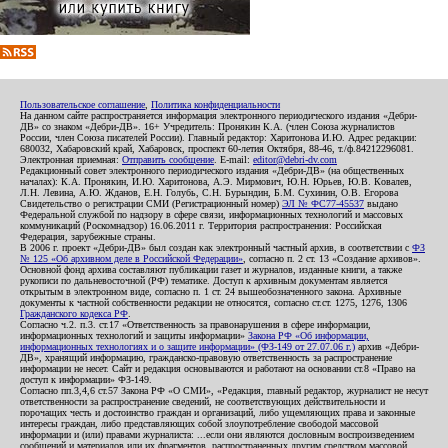
Пользовательское соглашение
,
Политика конфиденциальности
На данном сайте распространяется информация электронного периодического издания «Дебри-
ДВ» со знаком «Дебри-ДВ». 16+ Учредитель: Пронякин К.А. (член Союза журналистов
России, член Союза писателей России). Главный редактор: Харитонова И.Ю. Адрес редакции:
680032, Хабаровский край, Хабаровск, проспект 60-летия Октября, 88-46, т./ф.84212296081.
Электронная приемная:
Отправить сообщение
. E-mail:
editor@debri-dv.com
Редакционный совет электронного периодического издания «Дебри-ДВ» (на общественных
началах): К.А. Пронякин, И.Ю. Харитонова, А.Э. Мирмович, Ю.Н. Юрьев, Ю.В. Ковалев,
Л.Н. Левина, А.Ю. Жданов, Е.Н. Голубь, С.Н. Бурындин, Б.М. Сухинин, О.В. Егорова
Свидетельство о регистрации СМИ (Регистрационный номер)
ЭЛ № ФС77-45537
выдано
Федеральной службой по надзору в сфере связи, информационных технологий и массовых
коммуникаций (Роскомнадзор) 16.06.2011 г. Территория распространения: Российская
Федерация, зарубежные страны.
В 2006 г. проект «Дебри-ДВ» был создан как электронный частный архив, в соответствии с
ФЗ
№ 125 «Об архивном деле в Российской Федерации»
, согласно п. 2 ст. 13 «Создание архивов».
Основной фонд архива составляют публикации газет и журналов, изданные книги, а также
рукописи по дальневосточной (РФ) тематике. Доступ к архивным документам является
открытым в электронном виде, согласно п. 1 ст. 24 вышеобозначенного закона. Архивные
документы к частной собственности редакции не относятся, согласно ст.ст. 1275, 1276, 1306
Гражданского кодекса РФ
.
Согласно ч.2. п.3. ст.17 «Ответственность за правонарушения в сфере информации,
информационных технологий и защиты информации»
Закона РФ «Об информации,
информационных технологиях и о защите информации» (ФЗ-149 от 27.07.06 г.)
архив «Дебри-
ДВ», хранящий информацию, гражданско-правовую ответственность за распространение
информации не несет. Сайт и редакция основываются и работают на основании ст.8 «Право на
доступ к информации» ФЗ-149.
Согласно пп.3,4,6 ст.57 Закона РФ «О СМИ», «Редакция, главный редактор, журналист не несут
ответственности за распространение сведений, не соответствующих действительности и
порочащих честь и достоинство граждан и организаций, либо ущемляющих права и законные
интересы граждан, либо представляющих собой злоупотребление свободой массовой
информации и (или) правами журналиста: ...если они являются дословным воспроизведением
сообщений и материалов или их фрагментов, распространенных другим средством массовой