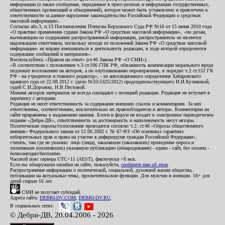
информации (а также сообщения, переданные в пресс-релизах и информация государственных,
общественных организаций и объединений), которое может быть установлено и привлечено к
ответственности за данное нарушение законодательства Российской Федерации о средствах
массовой информации».
Согласно абз.3, п.13 Постановления Пленума Верховного Суда РФ №16 от 15 июня 2010 года
«О практике применения судами Закона РФ «О средствах массовой информации», «по делам,
вытекающим из содержания распространенной информации, распространитель не является
надлежащим ответчиком, поскольку исходя из положений Закона РФ «О средствах массовой
информации» не вправе вмешиваться в деятельность редакции, в ходе которой определяется
содержание сообщений и материалов».
Воспользуйтесь «Правом на ответ» (ст.46 Закона РФ «О СМИ»).
«В соответствии с положением ч.3 ст.196 ГПК РФ, обязанность компенсации морального вреда
подлежит возложению на авторов, а по опубликованию опровержения, в порядке ч.2 ст.152 ГК
РФ - на учредителя и главного редактор», - из апелляционного определения Хабаровского
краевого суда от 22.08.2012 г. (дело №33-5325/2012) председательствующего И.И.Куликовой,
судей С.И.Дорожко, Н.В.Пестовой.
Мнения авторов материалов не всегда совпадают с позицией редакции. Редакция не вступает в
переписку с авторами.
Редакция не несет ответственность за содержание внешних ссылок и комментариев. За них
ответственны, соответственно, исключительно их правообладатели и авторы. Комментарии на
сайте приравнены к выражению мнения. Блоги и форум не входят в электронное периодическое
издание «Дебри-ДВ», ответственность за достоверность и наполняемость несут авторы.
Политические опросы/голосования проводятся согласно ч.2. ст.46 «Опросы общественного
мнения» Федерального закона от 12.06.2002 г. № 67-ФЗ «Об основных гарантиях
избирательных прав и права на участие в референдуме граждан Российской Федерации»;
считать, там где не указано: лицо (лица), заказавшее (заказавших) проведение опроса и
оплатившее (оплативших) указанную публикацию (обнародование) - едино - сайт, без оплаты -
безвозмездно/бесплатно.
Часовой пояс сервера UTC+11 (AEST), фактически +8 мск.
Если вы обнаружили ошибки на сайте, пожалуйста,
сообщите нам об этом
.
Распространение информации о политической, социальной, духовной жизни общества,
публикации на актуальные темы, просветительские функции. Для мужчин и женщин. 16+ для
детей старше 16 лет.
СМИ не получает субсидий.
Адреса сайта:
DEBRI-DV.COM
,
DEBRI-DV.RU
.
В социальных сетях:
© Дебри-ДВ, 20.04.2006 - 2026