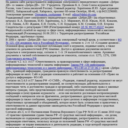
На данном сайте распространяется информация электронного периодического издания «Дебри-
ДВ» со знаком «Дебри-ДВ». 16+ Учредитель: Пронякин К.А. (член Союза журналистов
России, член Союза писателей России). Главный редактор: Харитонова И.Ю. Адрес редакции:
680032, Хабаровский край, Хабаровск, проспект 60-летия Октября, 88-46, т./ф.84212296081.
Электронная приемная:
Отправить сообщение
. E-mail:
editor@debri-dv.com
Редакционный совет электронного периодического издания «Дебри-ДВ» (на общественных
началах): К.А. Пронякин, И.Ю. Харитонова, А.Э. Мирмович, Ю.Н. Юрьев, Ю.В. Ковалев,
Л.Н. Левина, А.Ю. Жданов, Е.Н. Голубь, С.Н. Бурындин, Б.М. Сухинин, О.В. Егорова
Свидетельство о регистрации СМИ (Регистрационный номер)
ЭЛ № ФС77-45537
выдано
Федеральной службой по надзору в сфере связи, информационных технологий и массовых
коммуникаций (Роскомнадзор) 16.06.2011 г. Территория распространения: Российская
Федерация, зарубежные страны.
В 2006 г. проект «Дебри-ДВ» был создан как электронный частный архив, в соответствии с
ФЗ
№ 125 «Об архивном деле в Российской Федерации»
, согласно п. 2 ст. 13 «Создание архивов».
Основной фонд архива составляют публикации газет и журналов, изданные книги, а также
рукописи по дальневосточной (РФ) тематике. Доступ к архивным документам является
открытым в электронном виде, согласно п. 1 ст. 24 вышеобозначенного закона. Архивные
документы к частной собственности редакции не относятся, согласно ст.ст. 1275, 1276, 1306
Гражданского кодекса РФ
.
Согласно ч.2. п.3. ст.17 «Ответственность за правонарушения в сфере информации,
информационных технологий и защиты информации»
Закона РФ «Об информации,
информационных технологиях и о защите информации» (ФЗ-149 от 27.07.06 г.)
архив «Дебри-
ДВ», хранящий информацию, гражданско-правовую ответственность за распространение
информации не несет. Сайт и редакция основываются и работают на основании ст.8 «Право на
доступ к информации» ФЗ-149.
Согласно пп.3,4,6 ст.57 Закона РФ «О СМИ», «Редакция, главный редактор, журналист не несут
ответственности за распространение сведений, не соответствующих действительности и
порочащих честь и достоинство граждан и организаций, либо ущемляющих права и законные
интересы граждан, либо представляющих собой злоупотребление свободой массовой
информации и (или) правами журналиста: ...если они являются дословным воспроизведением
сообщений и материалов или их фрагментов, распространенных другим средством массовой
информации (а также сообщения, переданные в пресс-релизах и информация государственных,
общественных организаций и объединений), которое может быть установлено и привлечено к
ответственности за данное нарушение законодательства Российской Федерации о средствах
массовой информации».
Согласно абз.3, п.13 Постановления Пленума Верховного Суда РФ №16 от 15 июня 2010 года
«О практике применения судами Закона РФ «О средствах массовой информации», «по делам,
вытекающим из содержания распространенной информации, распространитель не является
надлежащим ответчиком, поскольку исходя из положений Закона РФ «О средствах массовой
информации» не вправе вмешиваться в деятельность редакции, в ходе которой определяется
содержание сообщений и материалов».