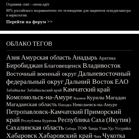
Охранник спит - смена идёт
80% российского медиаконтента это телевидение для пациентов психдиспансера
и наркологии.
Перейти на форум >>
ОБЛАКО ТЕГОВ
Азия
Амурская область
Анадырь
Арктика
Биробиджан
Владивосток
Благовещенск
Дальневосточный
Восточный военный округ
федеральный округ
Дальний Восток
ЕАО
Камчатский край
Забайкалье
Забайкальский край
Комсомольск-на-Амуре
Магадан
Курилы
Корякия
Магаданская область
Николаевск-на-Амуре
Находка
Приморский
Петропавловск-Камчатский
край
Республика Саха (Якутия)
Республика Бурятия
Сахалинская область
ТОФ
Тында
Улан-Удэ
Уссурийск
Сибирь
Хабаровск
Хабаровский край
Чукотка
Чита