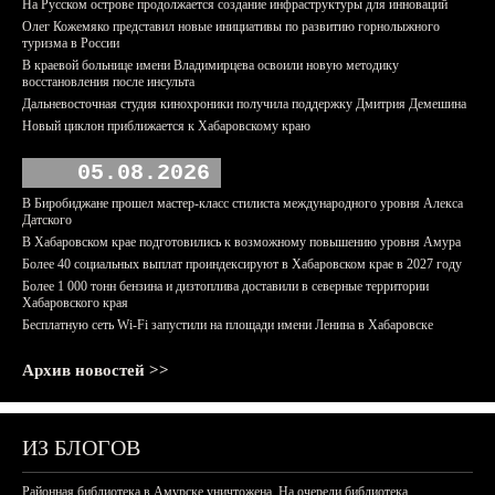
На Русском острове продолжается создание инфраструктуры для инноваций
Олег Кожемяко представил новые инициативы по развитию горнолыжного
туризма в России
В краевой больнице имени Владимирцева освоили новую методику
восстановления после инсульта
Дальневосточная студия кинохроники получила поддержку Дмитрия Демешина
Новый циклон приближается к Хабаровскому краю
05.08.2026
В Биробиджане прошел мастер-класс стилиста международного уровня Алекса
Датского
В Хабаровском крае подготовились к возможному повышению уровня Амура
Более 40 социальных выплат проиндексируют в Хабаровском крае в 2027 году
Более 1 000 тонн бензина и дизтоплива доставили в северные территории
Хабаровского края
Бесплатную сеть Wi-Fi запустили на площади имени Ленина в Хабаровске
Архив новостей >>
ИЗ БЛОГОВ
Районная библиотека в Амурске уничтожена. На очереди библиотека