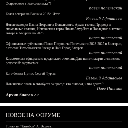
Островского в Комсомольске?!
павел попельский
Голая вечеринка Роснано 2015г. Итог.
Евгений Афанасьев
Новые находки Павла Петровича Попельского: Архив газеты Природа и
аномальные явления, Неизвестная карта НижнеАмурЛага и Последние выставки
автора в Амурске по 2025
павел попельский
Официальные публикации Павла Петровича Попельского 2023-2025 в Болгарии,
в газетах Тихоокеанская Звезда и Наш Город Амурск
павел попельский
Комсомольск официально продолжает отмечать День памяти жертв сталинских
репрессий: задумаемся...
павел попельский
Кого боится Путин: Сергей Фургал
Евгений Афанасьев
Повышение платы в автобусах за проезд: кто виноват, и что делать?
Олег Паньков
Архив блогов >>
НОВОЕ НА ФОРУМЕ
Трилогия "Китобои" А. Вахова.