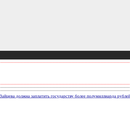
Зайцева должна заплатить государству более полумиллиарда рубле