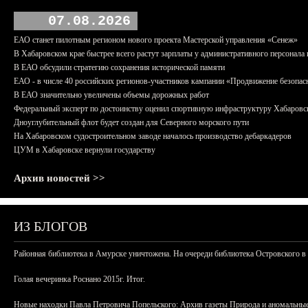
07.08.2026
ЕАО станет пилотным регионом нового проекта Мастерской управления «Сенеж»
В Хабаровском крае быстрее всего растут зарплаты у административного персонала 
В ЕАО обсудили стратегию сохранения исторической памяти
ЕАО - в числе 40 российских регионов-участников кампании «Продвижение безопас
В ЕАО значительно увеличены объемы дорожных работ
Федеральный эксперт по достоинству оценил спортивную инфраструктуру Хабаровс
Дноуглубительный флот будет создан для Северного морского пути
На Хабаровском судостроительном заводе началось производство дебаркадеров
ЦУМ в Хабаровске вернули государству
Архив новостей >>
ИЗ БЛОГОВ
Районная библиотека в Амурске уничтожена. На очереди библиотека Островского в
Голая вечеринка Роснано 2015г. Итог.
Новые находки Павла Петровича Попельского: Архив газеты Природа и аномальные