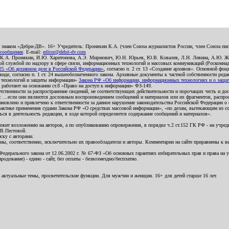
о знаком «Дебри-ДВ». 16+ Учредитель: Пронякин К.А. (член Союза журналистов России, член Союза писа
 сообщение
. E-mail:
editor@debri-dv.com
): К.А. Пронякин, И.Ю. Харитонова, А.Э. Мирмович, Ю.Н. Юрьев, Ю.В. Ковалев, Л.Н. Левина, А.Ю. Ж
 службой по надзору в сфере связи, информационных технологий и массовых коммуникаций (Роскомнадзо
5 «Об архивном деле в Российской Федерации»
, согласно п. 2 ст. 13 «Создание архивов». Основной фон
е, согласно п. 1 ст. 24 вышеобозначенного закона. Архивные документы к частной собственности редакци
ых технологий и защиты информации»
Закона РФ «Об информации, информационных технологиях и о защите
и работают на основании ст.8 «Право на доступ к информации» ФЗ-149.
етственности за распространение сведений, не соответствующих действительности и порочащих честь и д
 ...если они являются дословным воспроизведением сообщений и материалов или их фрагментов, распро
новлено и привлечено к ответственности за данное нарушение законодательства Российской Федерации о
актике применения судами Закона РФ «О средствах массовой информации», «по делам, вытекающим из со
ся в деятельность редакции, в ходе которой определяется содержание сообщений и материалов».
жит возложению на авторов, а по опубликованию опровержения, в порядке ч.2 ст.152 ГК РФ - на учредит
.В.Пестовой.
ску с авторами.
енны, соответственно, исключительно их правообладатели и авторы. Комментарии на сайте приравнены к
дерального закона от 12.06.2002 г. № 67-ФЗ «Об основных гарантиях избирательных прав и права на уча
дование) - едино - сайт, без оплаты - безвозмездно/бесплатно.
 актуальные темы, просветительские функции. Для мужчин и женщин. 16+ для детей старше 16 лет.