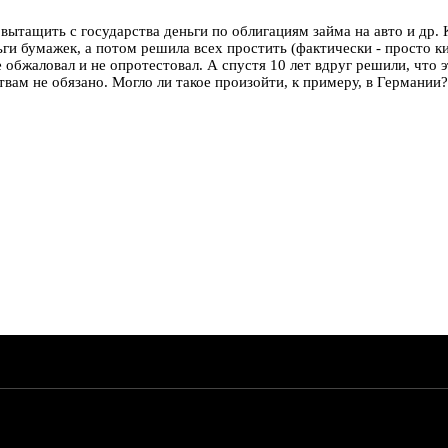
ытащить с государства деньги по облигациям займа на авто и др. К
ьги бумажек, а потом решила всех простить (фактически - просто к
 обжаловал и не опротестовал. А спустя 10 лет вдруг решили, что 
вам не обязано. Могло ли такое произойти, к примеру, в Германии?