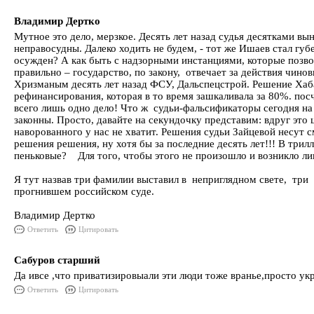
Владимир Дертко
Мутное это дело, мерзкое. Десять лет назад судья десятками в
неправосудны. Далеко ходить не будем, - тот же Ишаев стал гу
осужден? А как быть с надзорными инстанциями, которые позвол
правильно – государство, по закону, отвечает за действия чин
Хризманым десять лет назад ФСУ, Дальспецстрой. Решение Хаба
рефинансирования, которая в то время зашкаливала за 80%. пос
всего лишь одно дело! Что ж судьи-фальсификаторы сегодня на
законны. Просто, давайте на секундочку представим: вдруг это
наворованного у нас не хватит. Решения судьи Зайцевой несу
решения решения, ну хотя бы за последние десять лет!!! В три
пеньковые? Для того, чтобы этого не произошло и возникло ли
Я тут назвав три фамилии выставил в неприглядном свете, три ш
прогнившем российском суде.
Владимир Дертко
Ответить
Цитировать
Сабуров старший
Да ивсе ,что приватизировыали эти люди тоже вранье,просто у
Ответить
Цитировать