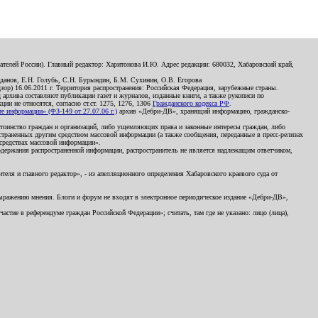
телей России). Главный редактор: Харитонова И.Ю. Адрес редакции: 680032, Хабаровский край,
данов, Е.Н. Голубь, С.Н. Бурындин, Б.М. Сухинин, О.В. Егорова
р) 16.06.2011 г. Территория распространения: Российская Федерация, зарубежные страны.
д архива составляют публикации газет и журналов, изданные книги, а также рукописи по
и не относятся, согласно ст.ст. 1275, 1276, 1306
Гражданского кодекса РФ
.
 информации» (ФЗ-149 от 27.07.06 г.)
архив «Дебри-ДВ», хранящий информацию, гражданско-
остоинство граждан и организаций, либо ущемляющих права и законные интересы граждан, либо
страненных другим средством массовой информации (а также сообщения, переданные в пресс-релизах
 средствах массовой информации».
держания распространенной информации, распространитель не является надлежащим ответчиком,
еля и главного редактор», - из апелляционного определения Хабаровского краевого суда от
 выражению мнения. Блоги и форум не входят в электронное периодическое издание «Дебри-ДВ»,
стие в референдуме граждан Российской Федерации»; считать, там где не указано: лицо (лица),