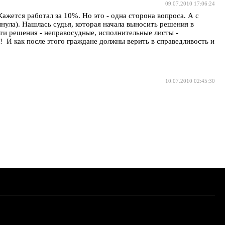
09.07.2010 17:06:24
ажется работал за 10%. Но это - одна сторона вопроса. А с
инула). Нашлась судья, которая начала выносить решения в
эти решения - неправосудные, исполнительные листы -
! И как после этого граждане должны верить в справедливость и
10.07.2010 02:45:30