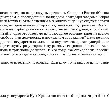
ыносила заведомо неправосудные решения. Сегодня в России бОльш
бернатором, а впоследствии и полпредом, благодаря заведомо непр
яли вступать этим решениям в законную силу? Тут следует обратит
овника, которые нанесли ущерб гражданам или предприятиям. Взять
ровского арбитражного суда заведомо неправосудное, ущерб - без
читайте, одно это заведомо неправосудное решение тянет на неско
 свободе, при должностях и прекрасном содержании? Даже не вника
 царство-государство начало, по закону, компенсировать ущерб, н
т смертельную угрозу воровскому режиму сегодняшней России. Вы 
ллионы и триллионы долларов. И что тогда скажут «дорогие росси
повое дело о «десятках заведомо неправосудных решений суда».
ироко известных персонажа. Если кому-то из них это не понравилос
крали у государства Ну а Хрюша это известный ворюга через банк 