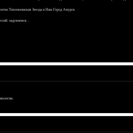
азетах Тихоокеанская Звезда и Наш Город Амурск
сий: задумаемся...
ркологии.