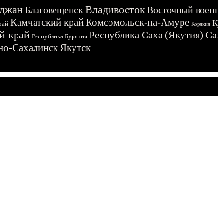
джан
Владивосток
Благовещенск
Восточный воен
Камчатский край
Комсомольск-на-Амуре
К
рай
Корякия
й край
Республика Саха (Якутия)
Са
Республика Бурятия
о-Сахалинск
Якутск