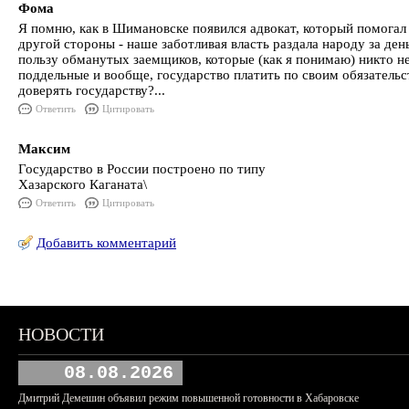
Фома
Я помню, как в Шимановске появился адвокат, который помогал в
другой стороны - наше заботливая власть раздала народу за ден
пользу обманутых заемщиков, которые (как я понимаю) никто не
поддельные и вообще, государство платить по своим обязательст
доверять государству?...
Ответить
Цитировать
Максим
Государство в России построено по типу
Хазарского Каганата\
Ответить
Цитировать
Добавить комментарий
НОВОСТИ
08.08.2026
Дмитрий Демешин объявил режим повышенной готовности в Хабаровске