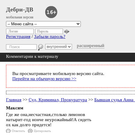
Дебри-ДВ
мобильная версия
Логин
Пароль
Регистрация
/
Забыли пароль?
расширенный
Комментарии к материалу
Вы просматриваете мобильную версию сайта.
Перейти на обычную версию >>
Главная
>>
Суд, Криминал, Прокуратура
>>
Бывшая судья Анна 
Максим
Где же она,несчастная,столько лимонов
натырит-год нонче неурожайный!А сидеть
ох как долго придется!
Ответить
Цитировать