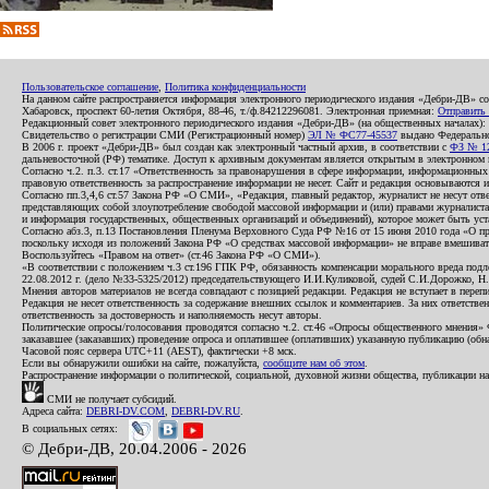
Пользовательское соглашение
,
Политика конфиденциальности
На данном сайте распространяется информация электронного периодического издания «Дебри-ДВ» с
Хабаровск, проспект 60-летия Октября, 88-46, т./ф.84212296081. Электронная приемная:
Отправить
Редакционный совет электронного периодического издания «Дебри-ДВ» (на общественных началах
Свидетельство о регистрации СМИ (Регистрационный номер)
ЭЛ № ФС77-45537
выдано Федеральной
В 2006 г. проект «Дебри-ДВ» был создан как электронный частный архив, в соответствии с
ФЗ № 12
дальневосточной (РФ) тематике. Доступ к архивным документам является открытым в электронном вид
Согласно ч.2. п.3. ст.17 «Ответственность за правонарушения в сфере информации, информационн
правовую ответственность за распространение информации не несет. Сайт и редакция основываются 
Согласно пп.3,4,6 ст.57 Закона РФ «О СМИ», «Редакция, главный редактор, журналист не несут отв
представляющих собой злоупотребление свободой массовой информации и (или) правами журналиста:
и информация государственных, общественных организаций и объединений), которое может быть уста
Согласно абз.3, п.13 Постановления Пленума Верховного Суда РФ №16 от 15 июня 2010 года «О пр
поскольку исходя из положений Закона РФ «О средствах массовой информации» не вправе вмешивать
Воспользуйтесь «Правом на ответ» (ст.46 Закона РФ «О СМИ»).
«В соответствии с положением ч.3 ст.196 ГПК РФ, обязанность компенсации морального вреда подле
22.08.2012 г. (дело №33-5325/2012) председательствующего И.И.Куликовой, судей С.И.Дорожко, Н
Мнения авторов материалов не всегда совпадают с позицией редакции. Редакция не вступает в перепи
Редакция не несет ответственность за содержание внешних ссылок и комментариев. За них ответств
ответственность за достоверность и наполняемость несут авторы.
Политические опросы/голосования проводятся согласно ч.2. ст.46 «Опросы общественного мнения» Фе
заказавшее (заказавших) проведение опроса и оплатившее (оплативших) указанную публикацию (обнаро
Часовой пояс сервера UTC+11 (AEST), фактически +8 мск.
Если вы обнаружили ошибки на сайте, пожалуйста,
сообщите нам об этом
.
Распространение информации о политической, социальной, духовной жизни общества, публикации на
СМИ не получает субсидий.
Адреса сайта:
DEBRI-DV.COM
,
DEBRI-DV.RU
.
В социальных сетях:
© Дебри-ДВ, 20.04.2006 - 2026