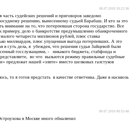
08.07.2010 20:22:36
ая часть судейских решений и приговоров заведомо
авосудному решению, вынесенному судьей Барабаш. И кто за это
ь внимание на то, что потерпевшая сторона государство. Все
, к примеру, дело о банкротстве предумышленно обанкроченного
 малого четыреста миллионов рублей, плюс ставка
лько миллиардов, плюс упущенная выгода потерпевших. А это
я в суть дела, я убежден, что решения судьи Зайцевой были
анесенный госслужащими, - никакого бюджета, стабфонда и
представляете, во что выльются режиму правильные судебные
яне» предложат нашей «элите» вместо шелковых галстуков
ь, то я готов предстать в качестве ответчика. Даже в насквозь
09.07.2010 00:55:48
Остроухова в Москве много обналичил