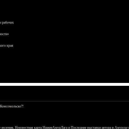
и рабочих
ности»
кого края
 Комсомольске?!
 явления, Неизвестная карта НижнеАмурЛага и Последние выставки автора в Амурске 