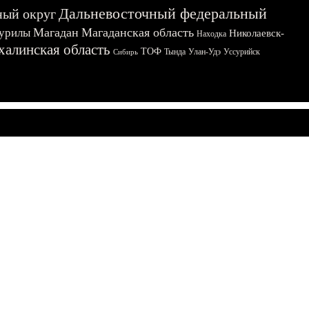
Дальневосточный федеральный
ный округ
Магадан
Магаданская область
урилы
Николаевск-
Находка
халинская область
ТОФ
Тында
Улан-Удэ
Уссурийск
Сибирь