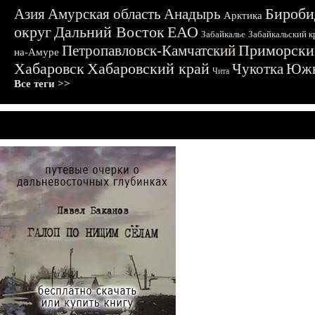
Бироби
Азия
Амурская область
Анадырь
Арктика
округ
Дальний Восток
ЕАО
Забайкалье
Забайкальский к
Приморски
Петропавловск-Камчатский
на-Амуре
Хабаровск
Хабаровский край
Чукотка
Южн
Чита
Все теги >>