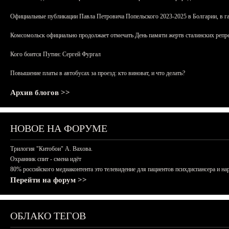
Официальные публикации Павла Петровича Попельского 2023-2025 в Болгарии, в г
Комсомольск официально продолжает отмечать День памяти жертв сталинских репрес
Кого боится Путин: Сергей Фургал
Повышение платы в автобусах за проезд: кто виноват, и что делать?
Архив блогов >>
НОВОЕ НА ФОРУМЕ
Трилогия "Китобои" А. Вахова.
Охранник спит - смена идёт
80% российского медиаконтента это телевидение для пациентов психдиспансера и на
Перейти на форум >>
ОБЛАКО ТЕГОВ