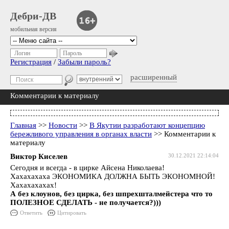
Дебри-ДВ
мобильная версия
Логин
Пароль
Регистрация
/
Забыли пароль?
расширенный
Комментарии к материалу
Главная
>>
Новости
>>
В Якутии разработают концепцию
бережливого управления в органах власти
>> Комментарии к
материалу
Виктор Киселев
30.12.2021 22:14:04
Сегодня и всегда - в цирке Айсена Николаева!
Хахахахаха ЭКОНОМИКА ДОЛЖНА БЫТЬ ЭКОНОМНОЙ!
Хахахахахах!
А без клоунов, без цирка, без шпрехшталмейстера что то
ПОЛЕЗНОЕ СДЕЛАТЬ - не получается?)))
Ответить
Цитировать