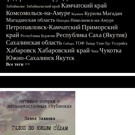
Камчатский край
Забайкалье
Забайкальский край
Комсомольск-на-Амуре
Магадан
Курилы
Корякия
Магаданская область
Николаевск-на-Амуре
Находка
Приморский
Петропавловск-Камчатский
край
Республика Саха (Якутия)
Республика Бурятия
Сахалинская область
ТОФ
Тында
Улан-Удэ
Уссурийск
Сибирь
Хабаровск
Хабаровский край
Чукотка
Чита
Южно-Сахалинск
Якутск
Все теги >>