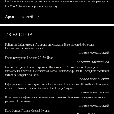
На Хабаровском судостроительном заводе началось производство дебаркадеров
ЦУМ в Хабаровске вернули государству
Архив новостей >>
ИЗ БЛОГОВ
Районная библиотека в Амурске уничтожена. На очереди библиотека
Островского в Комсомольске?!
павел попельский
Голая вечеринка Роснано 2015г. Итог.
Евгений Афанасьев
Новые находки Павла Петровича Попельского: Архив газеты Природа и
аномальные явления, Неизвестная карта НижнеАмурЛага и Последние выставки
автора в Амурске по 2025
павел попельский
Официальные публикации Павла Петровича Попельского 2023-2025 в Болгарии,
в газетах Тихоокеанская Звезда и Наш Город Амурск
павел попельский
Комсомольск официально продолжает отмечать День памяти жертв сталинских
репрессий: задумаемся...
павел попельский
Кого боится Путин: Сергей Фургал