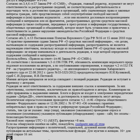
доступ к информации» ФЗ-149.
Согласно пп.3,4,6 ст.57 Закона РФ «О СМИ», «Редакция, главный редактор, журналист не несут
ответственности за распространение сведений, не соответствующих действительности и
порочащих честь и достоинство граждан и организаций, либо ущемляющих права и законные
интересы граждан, либо представляющих собой злоупотребление свободой массовой
информации и (или) правами журналиста: ...если они являются дословным воспроизведением
сообщений и материалов или их фрагментов, распространенных другим средством массовой
информации (а также сообщения, переданные в пресс-релизах и информация государственных,
общественных организаций и объединений), которое может быть установлено и привлечено к
ответственности за данное нарушение законодательства Российской Федерации о средствах
массовой информации».
Согласно абз.3, п.13 Постановления Пленума Верховного Суда РФ №16 от 15 июня 2010 года
«О практике применения судами Закона РФ «О средствах массовой информации», «по делам,
вытекающим из содержания распространенной информации, распространитель не является
надлежащим ответчиком, поскольку исходя из положений Закона РФ «О средствах массовой
информации» не вправе вмешиваться в деятельность редакции, в ходе которой определяется
содержание сообщений и материалов».
Воспользуйтесь «Правом на ответ» (ст.46 Закона РФ «О СМИ»).
«В соответствии с положением ч.3 ст.196 ГПК РФ, обязанность компенсации морального вреда
подлежит возложению на авторов, а по опубликованию опровержения, в порядке ч.2 ст.152 ГК
РФ - на учредителя и главного редактор», - из апелляционного определения Хабаровского
краевого суда от 22.08.2012 г. (дело №33-5325/2012) председательствующего И.И.Куликовой,
судей С.И.Дорожко, Н.В.Пестовой.
Мнения авторов материалов не всегда совпадают с позицией редакции. Редакция не вступает в
переписку с авторами.
Редакция не несет ответственность за содержание внешних ссылок и комментариев. За них
ответственны, соответственно, исключительно их правообладатели и авторы. Комментарии на
сайте приравнены к выражению мнения. Блоги и форум не входят в электронное периодическое
издание «Дебри-ДВ», ответственность за достоверность и наполняемость несут авторы.
Политические опросы/голосования проводятся согласно ч.2. ст.46 «Опросы общественного
мнения» Федерального закона от 12.06.2002 г. № 67-ФЗ «Об основных гарантиях
избирательных прав и права на участие в референдуме граждан Российской Федерации»;
считать, там где не указано: лицо (лица), заказавшее (заказавших) проведение опроса и
оплатившее (оплативших) указанную публикацию (обнародование) - едино - сайт, без оплаты -
безвозмездно/бесплатно.
Часовой пояс сервера UTC+11 (AEST), фактически +8 мск.
Если вы обнаружили ошибки на сайте, пожалуйста,
сообщите нам об этом
.
Распространение информации о политической, социальной, духовной жизни общества,
публикации на актуальные темы, просветительские функции. Для мужчин и женщин. 16+ для
детей старше 16 лет.