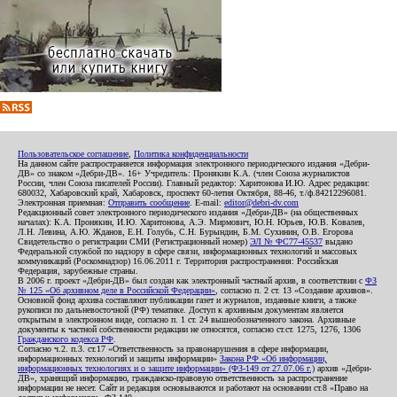
Пользовательское соглашение
,
Политика конфиденциальности
На данном сайте распространяется информация электронного периодического издания «Дебри-
ДВ» со знаком «Дебри-ДВ». 16+ Учредитель: Пронякин К.А. (член Союза журналистов
России, член Союза писателей России). Главный редактор: Харитонова И.Ю. Адрес редакции:
680032, Хабаровский край, Хабаровск, проспект 60-летия Октября, 88-46, т./ф.84212296081.
Электронная приемная:
Отправить сообщение
. E-mail:
editor@debri-dv.com
Редакционный совет электронного периодического издания «Дебри-ДВ» (на общественных
началах): К.А. Пронякин, И.Ю. Харитонова, А.Э. Мирмович, Ю.Н. Юрьев, Ю.В. Ковалев,
Л.Н. Левина, А.Ю. Жданов, Е.Н. Голубь, С.Н. Бурындин, Б.М. Сухинин, О.В. Егорова
Свидетельство о регистрации СМИ (Регистрационный номер)
ЭЛ № ФС77-45537
выдано
Федеральной службой по надзору в сфере связи, информационных технологий и массовых
коммуникаций (Роскомнадзор) 16.06.2011 г. Территория распространения: Российская
Федерация, зарубежные страны.
В 2006 г. проект «Дебри-ДВ» был создан как электронный частный архив, в соответствии с
ФЗ
№ 125 «Об архивном деле в Российской Федерации»
, согласно п. 2 ст. 13 «Создание архивов».
Основной фонд архива составляют публикации газет и журналов, изданные книги, а также
рукописи по дальневосточной (РФ) тематике. Доступ к архивным документам является
открытым в электронном виде, согласно п. 1 ст. 24 вышеобозначенного закона. Архивные
документы к частной собственности редакции не относятся, согласно ст.ст. 1275, 1276, 1306
Гражданского кодекса РФ
.
Согласно ч.2. п.3. ст.17 «Ответственность за правонарушения в сфере информации,
информационных технологий и защиты информации»
Закона РФ «Об информации,
информационных технологиях и о защите информации» (ФЗ-149 от 27.07.06 г.)
архив «Дебри-
ДВ», хранящий информацию, гражданско-правовую ответственность за распространение
информации не несет. Сайт и редакция основываются и работают на основании ст.8 «Право на