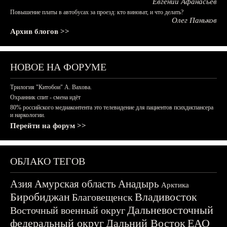
Евгений Афанасьев
Повышение платы в автобусах за проезд: кто виноват, и что делать?
Олег Паньков
Архив блогов >>
НОВОЕ НА ФОРУМЕ
Трилогия "Китобои" А. Вахова.
Охранник спит - смена идёт
80% российского медиаконтента это телевидение для пациентов психдиспансера
и наркологии.
Перейти на форум >>
ОБЛАКО ТЕГОВ
Азия
Амурская область
Анадырь
Арктика
Биробиджан
Владивосток
Благовещенск
Дальневосточный
Восточный военный округ
федеральный округ
Дальний Восток
ЕАО