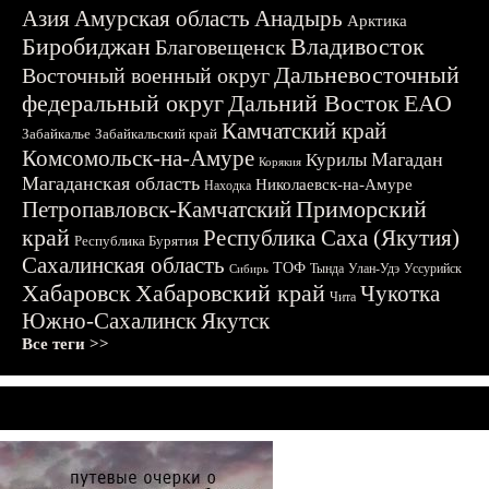
Азия
Амурская область
Анадырь
Арктика
Биробиджан
Владивосток
Благовещенск
Дальневосточный
Восточный военный округ
федеральный округ
Дальний Восток
ЕАО
Камчатский край
Забайкалье
Забайкальский край
Комсомольск-на-Амуре
Магадан
Курилы
Корякия
Магаданская область
Николаевск-на-Амуре
Находка
Приморский
Петропавловск-Камчатский
край
Республика Саха (Якутия)
Республика Бурятия
Сахалинская область
ТОФ
Тында
Улан-Удэ
Уссурийск
Сибирь
Хабаровск
Хабаровский край
Чукотка
Чита
Южно-Сахалинск
Якутск
Все теги >>