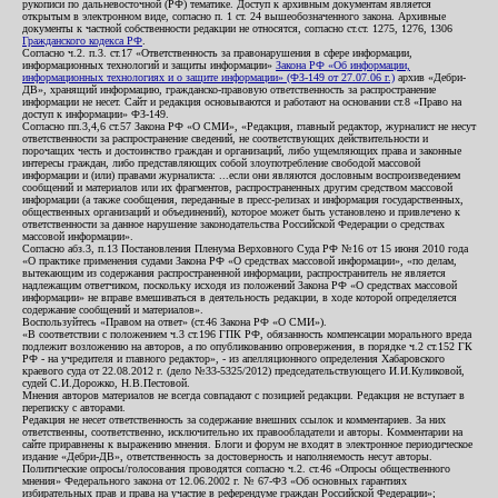
рукописи по дальневосточной (РФ) тематике. Доступ к архивным документам является
открытым в электронном виде, согласно п. 1 ст. 24 вышеобозначенного закона. Архивные
документы к частной собственности редакции не относятся, согласно ст.ст. 1275, 1276, 1306
Гражданского кодекса РФ
.
Согласно ч.2. п.3. ст.17 «Ответственность за правонарушения в сфере информации,
информационных технологий и защиты информации»
Закона РФ «Об информации,
информационных технологиях и о защите информации» (ФЗ-149 от 27.07.06 г.)
архив «Дебри-
ДВ», хранящий информацию, гражданско-правовую ответственность за распространение
информации не несет. Сайт и редакция основываются и работают на основании ст.8 «Право на
доступ к информации» ФЗ-149.
Согласно пп.3,4,6 ст.57 Закона РФ «О СМИ», «Редакция, главный редактор, журналист не несут
ответственности за распространение сведений, не соответствующих действительности и
порочащих честь и достоинство граждан и организаций, либо ущемляющих права и законные
интересы граждан, либо представляющих собой злоупотребление свободой массовой
информации и (или) правами журналиста: ...если они являются дословным воспроизведением
сообщений и материалов или их фрагментов, распространенных другим средством массовой
информации (а также сообщения, переданные в пресс-релизах и информация государственных,
общественных организаций и объединений), которое может быть установлено и привлечено к
ответственности за данное нарушение законодательства Российской Федерации о средствах
массовой информации».
Согласно абз.3, п.13 Постановления Пленума Верховного Суда РФ №16 от 15 июня 2010 года
«О практике применения судами Закона РФ «О средствах массовой информации», «по делам,
вытекающим из содержания распространенной информации, распространитель не является
надлежащим ответчиком, поскольку исходя из положений Закона РФ «О средствах массовой
информации» не вправе вмешиваться в деятельность редакции, в ходе которой определяется
содержание сообщений и материалов».
Воспользуйтесь «Правом на ответ» (ст.46 Закона РФ «О СМИ»).
«В соответствии с положением ч.3 ст.196 ГПК РФ, обязанность компенсации морального вреда
подлежит возложению на авторов, а по опубликованию опровержения, в порядке ч.2 ст.152 ГК
РФ - на учредителя и главного редактор», - из апелляционного определения Хабаровского
краевого суда от 22.08.2012 г. (дело №33-5325/2012) председательствующего И.И.Куликовой,
судей С.И.Дорожко, Н.В.Пестовой.
Мнения авторов материалов не всегда совпадают с позицией редакции. Редакция не вступает в
переписку с авторами.
Редакция не несет ответственность за содержание внешних ссылок и комментариев. За них
ответственны, соответственно, исключительно их правообладатели и авторы. Комментарии на
сайте приравнены к выражению мнения. Блоги и форум не входят в электронное периодическое
издание «Дебри-ДВ», ответственность за достоверность и наполняемость несут авторы.
Политические опросы/голосования проводятся согласно ч.2. ст.46 «Опросы общественного
мнения» Федерального закона от 12.06.2002 г. № 67-ФЗ «Об основных гарантиях
избирательных прав и права на участие в референдуме граждан Российской Федерации»;