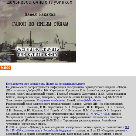
Пользовательское соглашение
,
Политика конфиденциальности
На данном сайте распространяется информация электронного периодического издания «Дебри-
ДВ» со знаком «Дебри-ДВ». 16+ Учредитель: Пронякин К.А. (член Союза журналистов
России, член Союза писателей России). Главный редактор: Харитонова И.Ю. Адрес редакции:
680032, Хабаровский край, Хабаровск, проспект 60-летия Октября, 88-46, т./ф.84212296081.
Электронная приемная:
Отправить сообщение
. E-mail:
editor@debri-dv.com
Редакционный совет электронного периодического издания «Дебри-ДВ» (на общественных
началах): К.А. Пронякин, И.Ю. Харитонова, А.Э. Мирмович, Ю.Н. Юрьев, Ю.В. Ковалев,
Л.Н. Левина, А.Ю. Жданов, Е.Н. Голубь, С.Н. Бурындин, Б.М. Сухинин, О.В. Егорова
Свидетельство о регистрации СМИ (Регистрационный номер)
ЭЛ № ФС77-45537
выдано
Федеральной службой по надзору в сфере связи, информационных технологий и массовых
коммуникаций (Роскомнадзор) 16.06.2011 г. Территория распространения: Российская
Федерация, зарубежные страны.
В 2006 г. проект «Дебри-ДВ» был создан как электронный частный архив, в соответствии с
ФЗ
№ 125 «Об архивном деле в Российской Федерации»
, согласно п. 2 ст. 13 «Создание архивов».
Основной фонд архива составляют публикации газет и журналов, изданные книги, а также