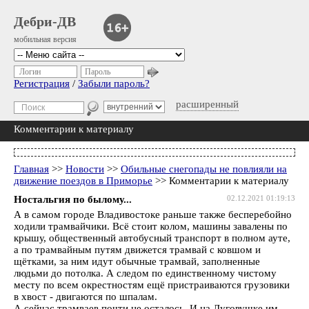
Дебри-ДВ
мобильная версия
Логин
Пароль
Регистрация
/
Забыли пароль?
расширенный
Комментарии к материалу
Главная
>>
Новости
>>
Обильные снегопады не повлияли на
движение поездов в Приморье
>> Комментарии к материалу
Ностальгия по былому...
02.12.2021 01:19:13
А в самом городе Владивостоке раньше также бесперебойно
ходили трамвайчики. Всё стоит колом, машины завалены по
крышу, общественный автобусный транспорт в полном ауте,
а по трамвайным путям движется трамвай с ковшом и
щётками, за ним идут обычные трамвай, заполненные
людьми до потолка. А следом по единственному чистому
месту по всем окрестностям ещё пристраиваются грузовики
в хвост - двигаются по шпалам.
А сейчас трамваев почти не осталось. И на Луговушке им