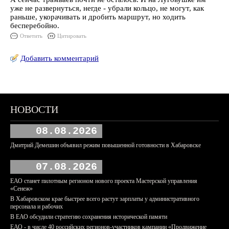
уже не развернуться, негде - убрали кольцо, не могут, как
раньше, укорачивать и дробить маршрут, но ходить
бесперебойно.
Ответить
Цитировать
Добавить комментарий
НОВОСТИ
08.08.2026
Дмитрий Демешин объявил режим повышенной готовности в Хабаровске
07.08.2026
ЕАО станет пилотным регионом нового проекта Мастерской управления
«Сенеж»
В Хабаровском крае быстрее всего растут зарплаты у административного
персонала и рабочих
В ЕАО обсудили стратегию сохранения исторической памяти
ЕАО - в числе 40 российских регионов-участников кампании «Продвижение