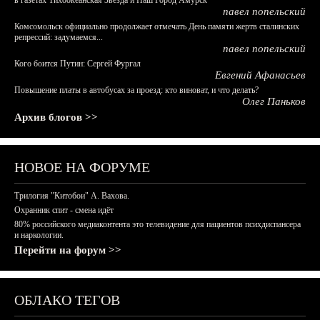
в газетах Тихоокеанская Звезда и Наш Город Амурск
павел попельский
Комсомольск официально продолжает отмечать День памяти жертв сталинских
репрессий: задумаемся...
павел попельский
Кого боится Путин: Сергей Фургал
Евгений Афанасьев
Повышение платы в автобусах за проезд: кто виноват, и что делать?
Олег Паньков
Архив блогов >>
НОВОЕ НА ФОРУМЕ
Трилогия "Китобои" А. Вахова.
Охранник спит - смена идёт
80% российского медиаконтента это телевидение для пациентов психдиспансера
и наркологии.
Перейти на форум >>
ОБЛАКО ТЕГОВ