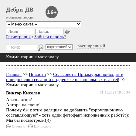
Дебри-ДВ
мобильная версия
Логин
Пароль
Регистрация
/
Забыли пароль?
расширенный
Комментарии к материалу
Главная
>>
Новости
>>
Сельсоветы Приамурья приводят в
порядок свои села при поддержке региональных властей
>>
Комментарии к материалу
Виктор Киселев
01.11.2021 18:30:34
А кто автор?
Автора на сцену!
Почему бы к этим реляциям не добавить "коррупционную
составляющую" - хоть один фотофакт исполненных работ?)))
Мы бы посмотрели!)))
Ответить
Цитировать