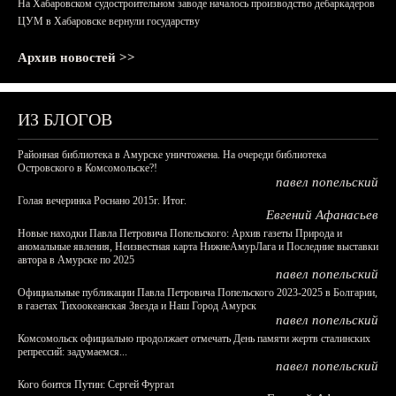
На Хабаровском судостроительном заводе началось производство дебаркадеров
ЦУМ в Хабаровске вернули государству
Архив новостей >>
ИЗ БЛОГОВ
Районная библиотека в Амурске уничтожена. На очереди библиотека
Островского в Комсомольске?!
павел попельский
Голая вечеринка Роснано 2015г. Итог.
Евгений Афанасьев
Новые находки Павла Петровича Попельского: Архив газеты Природа и
аномальные явления, Неизвестная карта НижнеАмурЛага и Последние выставки
автора в Амурске по 2025
павел попельский
Официальные публикации Павла Петровича Попельского 2023-2025 в Болгарии,
в газетах Тихоокеанская Звезда и Наш Город Амурск
павел попельский
Комсомольск официально продолжает отмечать День памяти жертв сталинских
репрессий: задумаемся...
павел попельский
Кого боится Путин: Сергей Фургал