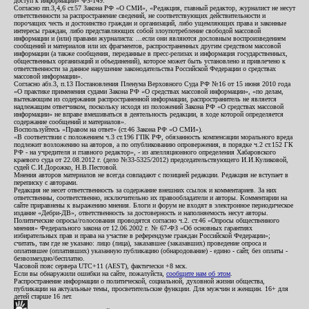
доступ к информации» ФЗ-149.
Согласно пп.3,4,6 ст.57 Закона РФ «О СМИ», «Редакция, главный редактор, журналист не несут
ответственности за распространение сведений, не соответствующих действительности и
порочащих честь и достоинство граждан и организаций, либо ущемляющих права и законные
интересы граждан, либо представляющих собой злоупотребление свободой массовой
информации и (или) правами журналиста: ...если они являются дословным воспроизведением
сообщений и материалов или их фрагментов, распространенных другим средством массовой
информации (а также сообщения, переданные в пресс-релизах и информация государственных,
общественных организаций и объединений), которое может быть установлено и привлечено к
ответственности за данное нарушение законодательства Российской Федерации о средствах
массовой информации».
Согласно абз.3, п.13 Постановления Пленума Верховного Суда РФ №16 от 15 июня 2010 года
«О практике применения судами Закона РФ «О средствах массовой информации», «по делам,
вытекающим из содержания распространенной информации, распространитель не является
надлежащим ответчиком, поскольку исходя из положений Закона РФ «О средствах массовой
информации» не вправе вмешиваться в деятельность редакции, в ходе которой определяется
содержание сообщений и материалов».
Воспользуйтесь «Правом на ответ» (ст.46 Закона РФ «О СМИ»).
«В соответствии с положением ч.3 ст.196 ГПК РФ, обязанность компенсации морального вреда
подлежит возложению на авторов, а по опубликованию опровержения, в порядке ч.2 ст.152 ГК
РФ - на учредителя и главного редактор», - из апелляционного определения Хабаровского
краевого суда от 22.08.2012 г. (дело №33-5325/2012) председательствующего И.И.Куликовой,
судей С.И.Дорожко, Н.В.Пестовой.
Мнения авторов материалов не всегда совпадают с позицией редакции. Редакция не вступает в
переписку с авторами.
Редакция не несет ответственность за содержание внешних ссылок и комментариев. За них
ответственны, соответственно, исключительно их правообладатели и авторы. Комментарии на
сайте приравнены к выражению мнения. Блоги и форум не входят в электронное периодическое
издание «Дебри-ДВ», ответственность за достоверность и наполняемость несут авторы.
Политические опросы/голосования проводятся согласно ч.2. ст.46 «Опросы общественного
мнения» Федерального закона от 12.06.2002 г. № 67-ФЗ «Об основных гарантиях
избирательных прав и права на участие в референдуме граждан Российской Федерации»;
считать, там где не указано: лицо (лица), заказавшее (заказавших) проведение опроса и
оплатившее (оплативших) указанную публикацию (обнародование) - едино - сайт, без оплаты -
безвозмездно/бесплатно.
Часовой пояс сервера UTC+11 (AEST), фактически +8 мск.
Если вы обнаружили ошибки на сайте, пожалуйста,
сообщите нам об этом
.
Распространение информации о политической, социальной, духовной жизни общества,
публикации на актуальные темы, просветительские функции. Для мужчин и женщин. 16+ для
детей старше 16 лет.