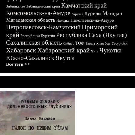
Камчатский край
Забайкалье
Забайкальский край
Комсомольск-на-Амуре
Магадан
Курилы
Корякия
Магаданская область
Николаевск-на-Амуре
Находка
Приморский
Петропавловск-Камчатский
край
Республика Саха (Якутия)
Республика Бурятия
Сахалинская область
ТОФ
Тында
Улан-Удэ
Уссурийск
Сибирь
Хабаровск
Хабаровский край
Чукотка
Чита
Южно-Сахалинск
Якутск
Все теги >>