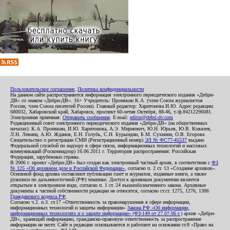
Пользовательское соглашение
,
Политика конфиденциальности
На данном сайте распространяется информация электронного периодического издания «Дебри-
ДВ» со знаком «Дебри-ДВ». 16+ Учредитель: Пронякин К.А. (член Союза журналистов
России, член Союза писателей России). Главный редактор: Харитонова И.Ю. Адрес редакции:
680032, Хабаровский край, Хабаровск, проспект 60-летия Октября, 88-46, т./ф.84212296081.
Электронная приемная:
Отправить сообщение
. E-mail:
editor@debri-dv.com
Редакционный совет электронного периодического издания «Дебри-ДВ» (на общественных
началах): К.А. Пронякин, И.Ю. Харитонова, А.Э. Мирмович, Ю.Н. Юрьев, Ю.В. Ковалев,
Л.Н. Левина, А.Ю. Жданов, Е.Н. Голубь, С.Н. Бурындин, Б.М. Сухинин, О.В. Егорова
Свидетельство о регистрации СМИ (Регистрационный номер)
ЭЛ № ФС77-45537
выдано
Федеральной службой по надзору в сфере связи, информационных технологий и массовых
коммуникаций (Роскомнадзор) 16.06.2011 г. Территория распространения: Российская
Федерация, зарубежные страны.
В 2006 г. проект «Дебри-ДВ» был создан как электронный частный архив, в соответствии с
ФЗ
№ 125 «Об архивном деле в Российской Федерации»
, согласно п. 2 ст. 13 «Создание архивов».
Основной фонд архива составляют публикации газет и журналов, изданные книги, а также
рукописи по дальневосточной (РФ) тематике. Доступ к архивным документам является
открытым в электронном виде, согласно п. 1 ст. 24 вышеобозначенного закона. Архивные
документы к частной собственности редакции не относятся, согласно ст.ст. 1275, 1276, 1306
Гражданского кодекса РФ
.
Согласно ч.2. п.3. ст.17 «Ответственность за правонарушения в сфере информации,
информационных технологий и защиты информации»
Закона РФ «Об информации,
информационных технологиях и о защите информации» (ФЗ-149 от 27.07.06 г.)
архив «Дебри-
ДВ», хранящий информацию, гражданско-правовую ответственность за распространение
информации не несет. Сайт и редакция основываются и работают на основании ст.8 «Право на