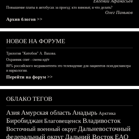
Евгений Афанасьев
Повышение платы в автобусах за проезд: кто виноват, и что делать?
Олег Паньков
Архив блогов >>
НОВОЕ НА ФОРУМЕ
Трилогия "Китобои" А. Вахова.
Охранник спит - смена идёт
80% российского медиаконтента это телевидение для пациентов психдиспансера
и наркологии.
Перейти на форум >>
ОБЛАКО ТЕГОВ
Азия
Амурская область
Анадырь
Арктика
Биробиджан
Владивосток
Благовещенск
Дальневосточный
Восточный военный округ
федеральный округ
Дальний Восток
ЕАО