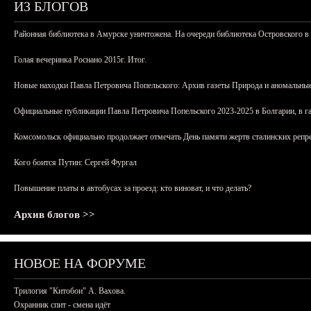
ИЗ БЛОГОВ
Районная библиотека в Амурске уничтожена. На очереди библиотека Островского в
Голая вечеринка Роснано 2015г. Итог.
Новые находки Павла Петровича Попельского: Архив газеты Природа и аномальные
Официальные публикации Павла Петровича Попельского 2023-2025 в Болгарии, в г
Комсомольск официально продолжает отмечать День памяти жертв сталинских репрес
Кого боится Путин: Сергей Фургал
Повышение платы в автобусах за проезд: кто виноват, и что делать?
Архив блогов >>
НОВОЕ НА ФОРУМЕ
Трилогия "Китобои" А. Вахова.
Охранник спит - смена идёт