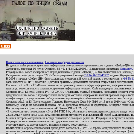
Пользовательское соглашение
,
Политика конфиденциальности
На данном сайте распространяется информация электронного периодического издания «Дебри-ДВ» с
Хабаровск, проспект 60-летия Октября, 88-46, т./ф.84212296081. Электронная приемная:
Отправить
Редакционный совет электронного периодического издания «Дебри-ДВ» (на общественных началах
Свидетельство о регистрации СМИ (Регистрационный номер)
ЭЛ № ФС77-45537
выдано Федеральной
В 2006 г. проект «Дебри-ДВ» был создан как электронный частный архив, в соответствии с
ФЗ № 12
дальневосточной (РФ) тематике. Доступ к архивным документам является открытым в электронном вид
Согласно ч.2. п.3. ст.17 «Ответственность за правонарушения в сфере информации, информационн
правовую ответственность за распространение информации не несет. Сайт и редакция основываются 
Согласно пп.3,4,6 ст.57 Закона РФ «О СМИ», «Редакция, главный редактор, журналист не несут отв
представляющих собой злоупотребление свободой массовой информации и (или) правами журналиста:
и информация государственных, общественных организаций и объединений), которое может быть уста
Согласно абз.3, п.13 Постановления Пленума Верховного Суда РФ №16 от 15 июня 2010 года «О пр
поскольку исходя из положений Закона РФ «О средствах массовой информации» не вправе вмешивать
Воспользуйтесь «Правом на ответ» (ст.46 Закона РФ «О СМИ»).
«В соответствии с положением ч.3 ст.196 ГПК РФ, обязанность компенсации морального вреда подле
22.08.2012 г. (дело №33-5325/2012) председательствующего И.И.Куликовой, судей С.И.Дорожко, Н
Мнения авторов материалов не всегда совпадают с позицией редакции. Редакция не вступает в перепи
Редакция не несет ответственность за содержание внешних ссылок и комментариев. За них ответств
ответственность за достоверность и наполняемость несут авторы.
Политические опросы/голосования проводятся согласно ч.2. ст.46 «Опросы общественного мнения» Фе
заказавшее (заказавших) проведение опроса и оплатившее (оплативших) указанную публикацию (обнаро