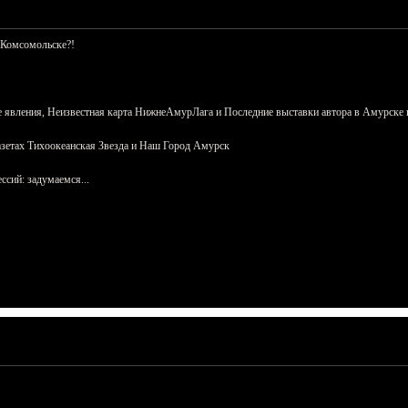
 Комсомольске?!
 явления, Неизвестная карта НижнеАмурЛага и Последние выставки автора в Амурске 
азетах Тихоокеанская Звезда и Наш Город Амурск
сий: задумаемся...