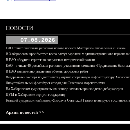
НОВОСТИ
07.08.2026
ЕАО станет пилотным регионом нового проекта Мастерской управления «Сенеж»
В Хабаровском крае быстрее всего растут зарплаты у административного персонала 
В ЕАО обсудили стратегию сохранения исторической памяти
ЕАО - в числе 40 российских регионов-участников кампании «Продвижение безопас
В ЕАО значительно увеличены объемы дорожных работ
Федеральный эксперт по достоинству оценил спортивную инфраструктуру Хабаровс
Дноуглубительный флот будет создан для Северного морского пути
На Хабаровском судостроительном заводе началось производство дебаркадеров
ЦУМ в Хабаровске вернули государству
Бывший судоремонтный завод «Якорь» в Советской Гавани планируют восстановить
Архив новостей >>