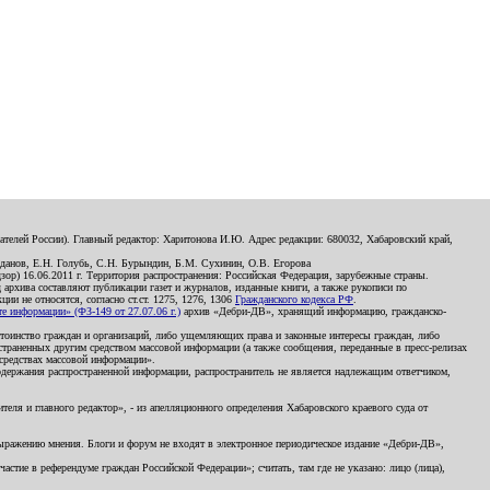
телей России). Главный редактор: Харитонова И.Ю. Адрес редакции: 680032, Хабаровский край,
данов, Е.Н. Голубь, С.Н. Бурындин, Б.М. Сухинин, О.В. Егорова
р) 16.06.2011 г. Территория распространения: Российская Федерация, зарубежные страны.
д архива составляют публикации газет и журналов, изданные книги, а также рукописи по
и не относятся, согласно ст.ст. 1275, 1276, 1306
Гражданского кодекса РФ
.
 информации» (ФЗ-149 от 27.07.06 г.)
архив «Дебри-ДВ», хранящий информацию, гражданско-
остоинство граждан и организаций, либо ущемляющих права и законные интересы граждан, либо
страненных другим средством массовой информации (а также сообщения, переданные в пресс-релизах
 средствах массовой информации».
держания распространенной информации, распространитель не является надлежащим ответчиком,
еля и главного редактор», - из апелляционного определения Хабаровского краевого суда от
 выражению мнения. Блоги и форум не входят в электронное периодическое издание «Дебри-ДВ»,
стие в референдуме граждан Российской Федерации»; считать, там где не указано: лицо (лица),