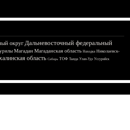
Дальневосточный федеральный
ный округ
Магадан
Магаданская область
урилы
Николаевск-
Находка
халинская область
ТОФ
Тында
Улан-Удэ
Уссурийск
Сибирь