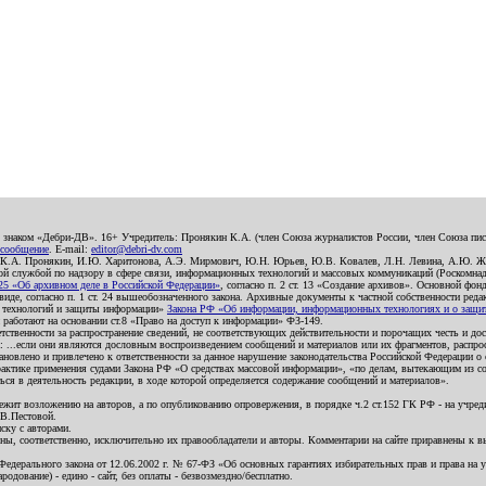
о знаком «Дебри-ДВ». 16+ Учредитель: Пронякин К.А. (член Союза журналистов России, член Союза писа
 сообщение
. E-mail:
editor@debri-dv.com
): К.А. Пронякин, И.Ю. Харитонова, А.Э. Мирмович, Ю.Н. Юрьев, Ю.В. Ковалев, Л.Н. Левина, А.Ю. Ж
 службой по надзору в сфере связи, информационных технологий и массовых коммуникаций (Роскомнадзо
5 «Об архивном деле в Российской Федерации»
, согласно п. 2 ст. 13 «Создание архивов». Основной фон
е, согласно п. 1 ст. 24 вышеобозначенного закона. Архивные документы к частной собственности редакци
ых технологий и защиты информации»
Закона РФ «Об информации, информационных технологиях и о защите
и работают на основании ст.8 «Право на доступ к информации» ФЗ-149.
етственности за распространение сведений, не соответствующих действительности и порочащих честь и д
 ...если они являются дословным воспроизведением сообщений и материалов или их фрагментов, распро
новлено и привлечено к ответственности за данное нарушение законодательства Российской Федерации о
актике применения судами Закона РФ «О средствах массовой информации», «по делам, вытекающим из со
ся в деятельность редакции, в ходе которой определяется содержание сообщений и материалов».
жит возложению на авторов, а по опубликованию опровержения, в порядке ч.2 ст.152 ГК РФ - на учредит
.В.Пестовой.
ску с авторами.
енны, соответственно, исключительно их правообладатели и авторы. Комментарии на сайте приравнены к
дерального закона от 12.06.2002 г. № 67-ФЗ «Об основных гарантиях избирательных прав и права на уча
дование) - едино - сайт, без оплаты - безвозмездно/бесплатно.