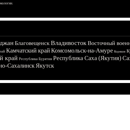
ркологии.
джан
Владивосток
Благовещенск
Восточный воен
Камчатский край
Комсомольск-на-Амуре
К
рай
Корякия
й край
Республика Саха (Якутия)
Са
Республика Бурятия
о-Сахалинск
Якутск