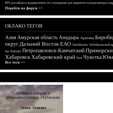
80% российского медиаконтента это телевидение для пациентов психдиспансера и на
Перейти на форум >>
ОБЛАКО ТЕГОВ
Бироби
Азия
Амурская область
Анадырь
Арктика
округ
Дальний Восток
ЕАО
Забайкалье
Забайкальский к
Приморски
Петропавловск-Камчатский
на-Амуре
Хабаровск
Хабаровский край
Чукотка
Южн
Чита
Все теги >>