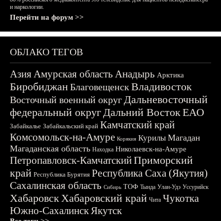
и наркологии.
Перейти на форум >>
ОБЛАКО ТЕГОВ
Азия
Амурская область
Анадырь
Арктика
Биробиджан
Владивосток
Благовещенск
Дальневосточный
Восточный военный округ
федеральный округ
Дальний Восток
ЕАО
Камчатский край
Забайкалье
Забайкальский край
Комсомольск-на-Амуре
Магадан
Курилы
Корякия
Магаданская область
Николаевск-на-Амуре
Находка
Приморский
Петропавловск-Камчатский
край
Республика Саха (Якутия)
Республика Бурятия
Сахалинская область
ТОФ
Тында
Улан-Удэ
Уссурийск
Сибирь
Хабаровск
Хабаровский край
Чукотка
Чита
Южно-Сахалинск
Якутск