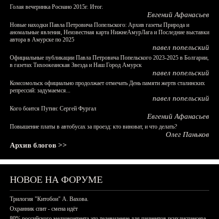
Голая вечеринка Роснано 2015г. Итог.
Евгений Афанасьев
Новые находки Павла Петровича Попельского: Архив газеты Природа и
аномальные явления, Неизвестная карта НижнеАмурЛага и Последние выставки
автора в Амурске по 2025
павел попельский
Официальные публикации Павла Петровича Попельского 2023-2025 в Болгарии,
в газетах Тихоокеанская Звезда и Наш Город Амурск
павел попельский
Комсомольск официально продолжает отмечать День памяти жертв сталинских
репрессий: задумаемся...
павел попельский
Кого боится Путин: Сергей Фургал
Евгений Афанасьев
Повышение платы в автобусах за проезд: кто виноват, и что делать?
Олег Паньков
Архив блогов >>
НОВОЕ НА ФОРУМЕ
Трилогия "Китобои" А. Вахова.
Охранник спит - смена идёт
80% российского медиаконтента это телевидение для пациентов психдиспансера