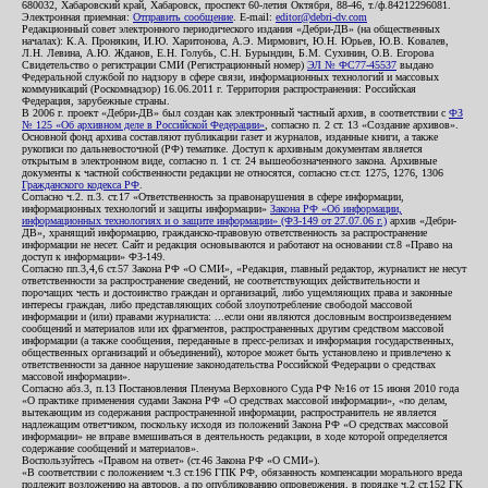
680032, Хабаровский край, Хабаровск, проспект 60-летия Октября, 88-46, т./ф.84212296081.
Электронная приемная:
Отправить сообщение
. E-mail:
editor@debri-dv.com
Редакционный совет электронного периодического издания «Дебри-ДВ» (на общественных
началах): К.А. Пронякин, И.Ю. Харитонова, А.Э. Мирмович, Ю.Н. Юрьев, Ю.В. Ковалев,
Л.Н. Левина, А.Ю. Жданов, Е.Н. Голубь, С.Н. Бурындин, Б.М. Сухинин, О.В. Егорова
Свидетельство о регистрации СМИ (Регистрационный номер)
ЭЛ № ФС77-45537
выдано
Федеральной службой по надзору в сфере связи, информационных технологий и массовых
коммуникаций (Роскомнадзор) 16.06.2011 г. Территория распространения: Российская
Федерация, зарубежные страны.
В 2006 г. проект «Дебри-ДВ» был создан как электронный частный архив, в соответствии с
ФЗ
№ 125 «Об архивном деле в Российской Федерации»
, согласно п. 2 ст. 13 «Создание архивов».
Основной фонд архива составляют публикации газет и журналов, изданные книги, а также
рукописи по дальневосточной (РФ) тематике. Доступ к архивным документам является
открытым в электронном виде, согласно п. 1 ст. 24 вышеобозначенного закона. Архивные
документы к частной собственности редакции не относятся, согласно ст.ст. 1275, 1276, 1306
Гражданского кодекса РФ
.
Согласно ч.2. п.3. ст.17 «Ответственность за правонарушения в сфере информации,
информационных технологий и защиты информации»
Закона РФ «Об информации,
информационных технологиях и о защите информации» (ФЗ-149 от 27.07.06 г.)
архив «Дебри-
ДВ», хранящий информацию, гражданско-правовую ответственность за распространение
информации не несет. Сайт и редакция основываются и работают на основании ст.8 «Право на
доступ к информации» ФЗ-149.
Согласно пп.3,4,6 ст.57 Закона РФ «О СМИ», «Редакция, главный редактор, журналист не несут
ответственности за распространение сведений, не соответствующих действительности и
порочащих честь и достоинство граждан и организаций, либо ущемляющих права и законные
интересы граждан, либо представляющих собой злоупотребление свободой массовой
информации и (или) правами журналиста: ...если они являются дословным воспроизведением
сообщений и материалов или их фрагментов, распространенных другим средством массовой
информации (а также сообщения, переданные в пресс-релизах и информация государственных,
общественных организаций и объединений), которое может быть установлено и привлечено к
ответственности за данное нарушение законодательства Российской Федерации о средствах
массовой информации».
Согласно абз.3, п.13 Постановления Пленума Верховного Суда РФ №16 от 15 июня 2010 года
«О практике применения судами Закона РФ «О средствах массовой информации», «по делам,
вытекающим из содержания распространенной информации, распространитель не является
надлежащим ответчиком, поскольку исходя из положений Закона РФ «О средствах массовой
информации» не вправе вмешиваться в деятельность редакции, в ходе которой определяется
содержание сообщений и материалов».
Воспользуйтесь «Правом на ответ» (ст.46 Закона РФ «О СМИ»).
«В соответствии с положением ч.3 ст.196 ГПК РФ, обязанность компенсации морального вреда
подлежит возложению на авторов, а по опубликованию опровержения, в порядке ч.2 ст.152 ГК