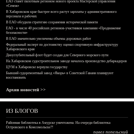
ЕАО станет пилотным регионом нового проекта Мастерской управления
«Сенеж»
В Хабаровском крае быстрее всего растут зарплаты у административного
персонала и рабочих
В ЕАО обсудили стратегию сохранения исторической памяти
ЕАО - в числе 40 российских регионов-участников кампании «Продвижение
безопасности»
В ЕАО значительно увеличены объемы дорожных работ
Федеральный эксперт по достоинству оценил спортивную инфраструктуру
Хабаровского края
Дноуглубительный флот будет создан для Северного морского пути
На Хабаровском судостроительном заводе началось производство дебаркадеров
ЦУМ в Хабаровске вернули государству
Бывший судоремонтный завод «Якорь» в Советской Гавани планируют
восстановить
Архив новостей >>
ИЗ БЛОГОВ
Районная библиотека в Амурске уничтожена. На очереди библиотека
Островского в Комсомольске?!
павел попельский