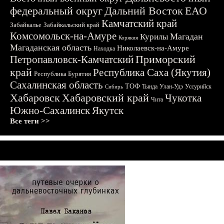
федеральный округ
Дальний Восток
ЕАО
Камчатский край
Забайкалье
Забайкальский край
Комсомольск-на-Амуре
Магадан
Курилы
Корякия
Магаданская область
Николаевск-на-Амуре
Находка
Приморский
Петропавловск-Камчатский
край
Республика Саха (Якутия)
Республика Бурятия
Сахалинская область
ТОФ
Тында
Улан-Удэ
Уссурийск
Сибирь
Хабаровск
Хабаровский край
Чукотка
Чита
Южно-Сахалинск
Якутск
Все теги >>