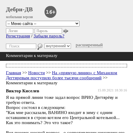
Дебри-ДВ
мобильная версия
Логин
Пароль
Регистрация
/
Забыли пароль?
расширенный
Комментарии к материалу
Главная
>>
Новости
>>
На «прямую линию» с Михаилом
Дегтяревым поступило более тысячи сообщений
>>
Комментарии к материалу
Виктор Киселев
15.09.2021 18:30:16
Я на прямой линии тоже задал вопрос ВРИО Дегтярёву и
требую ответа.
Вопрос состоял в следующем:
"Как мне рассказали, ВАНИНО входит в зиму с одним
оставшимся в строю котлом его Центральной котельной...
Как это понимать? Это что такое?
Вот почему шестой вопрос - о сопротивлении чиновничьего