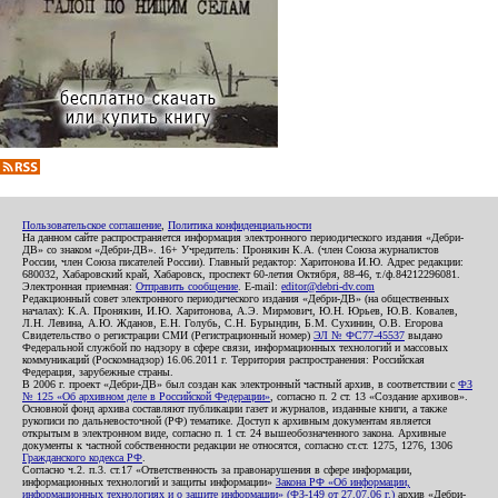
Пользовательское соглашение
,
Политика конфиденциальности
На данном сайте распространяется информация электронного периодического издания «Дебри-
ДВ» со знаком «Дебри-ДВ». 16+ Учредитель: Пронякин К.А. (член Союза журналистов
России, член Союза писателей России). Главный редактор: Харитонова И.Ю. Адрес редакции:
680032, Хабаровский край, Хабаровск, проспект 60-летия Октября, 88-46, т./ф.84212296081.
Электронная приемная:
Отправить сообщение
. E-mail:
editor@debri-dv.com
Редакционный совет электронного периодического издания «Дебри-ДВ» (на общественных
началах): К.А. Пронякин, И.Ю. Харитонова, А.Э. Мирмович, Ю.Н. Юрьев, Ю.В. Ковалев,
Л.Н. Левина, А.Ю. Жданов, Е.Н. Голубь, С.Н. Бурындин, Б.М. Сухинин, О.В. Егорова
Свидетельство о регистрации СМИ (Регистрационный номер)
ЭЛ № ФС77-45537
выдано
Федеральной службой по надзору в сфере связи, информационных технологий и массовых
коммуникаций (Роскомнадзор) 16.06.2011 г. Территория распространения: Российская
Федерация, зарубежные страны.
В 2006 г. проект «Дебри-ДВ» был создан как электронный частный архив, в соответствии с
ФЗ
№ 125 «Об архивном деле в Российской Федерации»
, согласно п. 2 ст. 13 «Создание архивов».
Основной фонд архива составляют публикации газет и журналов, изданные книги, а также
рукописи по дальневосточной (РФ) тематике. Доступ к архивным документам является
открытым в электронном виде, согласно п. 1 ст. 24 вышеобозначенного закона. Архивные
документы к частной собственности редакции не относятся, согласно ст.ст. 1275, 1276, 1306
Гражданского кодекса РФ
.
Согласно ч.2. п.3. ст.17 «Ответственность за правонарушения в сфере информации,
информационных технологий и защиты информации»
Закона РФ «Об информации,
информационных технологиях и о защите информации» (ФЗ-149 от 27.07.06 г.)
архив «Дебри-