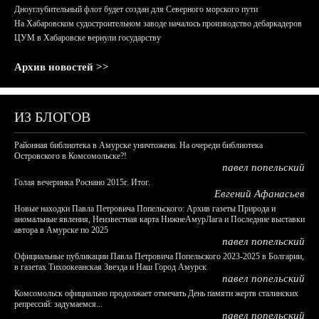
Дноуглубительный флот будет создан для Северного морского пути
На Хабаровском судостроительном заводе началось производство дебаркадеров
ЦУМ в Хабаровске вернули государству
Архив новостей >>
ИЗ БЛОГОВ
Районная библиотека в Амурске уничтожена. На очереди библиотека
Островского в Комсомольске?!
павел попельский
Голая вечеринка Роснано 2015г. Итог.
Евгений Афанасьев
Новые находки Павла Петровича Попельского: Архив газеты Природа и
аномальные явления, Неизвестная карта НижнеАмурЛага и Последние выставки
автора в Амурске по 2025
павел попельский
Официальные публикации Павла Петровича Попельского 2023-2025 в Болгарии,
в газетах Тихоокеанская Звезда и Наш Город Амурск
павел попельский
Комсомольск официально продолжает отмечать День памяти жертв сталинских
репрессий: задумаемся...
павел попельский