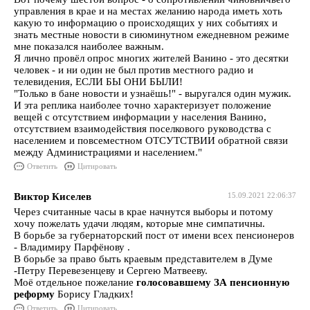
управления в крае и на местах желанию народа иметь хоть
какую то информацию о происходящих у них событиях и
знать местные новости в сиюминутном ежедневном режиме
мне показался наиболее важным.
Я лично провёл опрос многих жителей Ванино - это десятки
человек - и ни один не был против местного радио и
телевидения, ЕСЛИ БЫ ОНИ БЫЛИ!
"Только в бане новости и узнаёшь!" - выругался один мужик.
И эта реплика наиболее точно характеризует положение
вещей с отсутствием информации у населения Ванино,
отсутствием взаимодействия поселкового руководства с
населением и повсеместном ОТСУТСТВИИ обратной связи
между Администрациями и населением."
Ответить
Цитировать
Виктор Киселев
15.09.2021 22:06:37
Через считанные часы в крае начнутся выборы и потому
хочу пожелать удачи людям, которые мне симпатичны.
В борьбе за губернаторский пост от имени всех пенсионеров
- Владимиру Парфёнову .
В борьбе за право быть краевым представителем в Думе
-Петру Перевезенцеву и Сергею Матвееву.
Моё отдельное пожелание
голосовавшему ЗА пенсионную
реформу
Борису Гладких!
Ответить
Цитировать