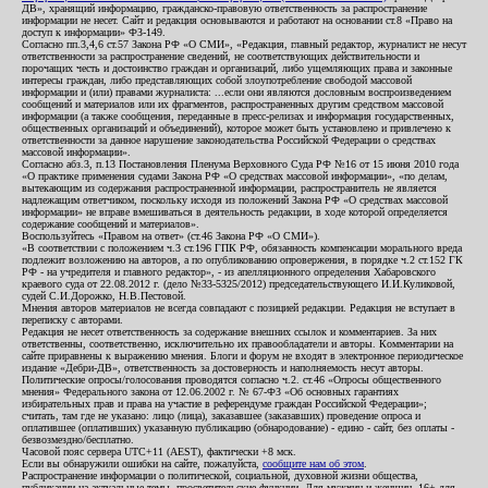
ДВ», хранящий информацию, гражданско-правовую ответственность за распространение
информации не несет. Сайт и редакция основываются и работают на основании ст.8 «Право на
доступ к информации» ФЗ-149.
Согласно пп.3,4,6 ст.57 Закона РФ «О СМИ», «Редакция, главный редактор, журналист не несут
ответственности за распространение сведений, не соответствующих действительности и
порочащих честь и достоинство граждан и организаций, либо ущемляющих права и законные
интересы граждан, либо представляющих собой злоупотребление свободой массовой
информации и (или) правами журналиста: ...если они являются дословным воспроизведением
сообщений и материалов или их фрагментов, распространенных другим средством массовой
информации (а также сообщения, переданные в пресс-релизах и информация государственных,
общественных организаций и объединений), которое может быть установлено и привлечено к
ответственности за данное нарушение законодательства Российской Федерации о средствах
массовой информации».
Согласно абз.3, п.13 Постановления Пленума Верховного Суда РФ №16 от 15 июня 2010 года
«О практике применения судами Закона РФ «О средствах массовой информации», «по делам,
вытекающим из содержания распространенной информации, распространитель не является
надлежащим ответчиком, поскольку исходя из положений Закона РФ «О средствах массовой
информации» не вправе вмешиваться в деятельность редакции, в ходе которой определяется
содержание сообщений и материалов».
Воспользуйтесь «Правом на ответ» (ст.46 Закона РФ «О СМИ»).
«В соответствии с положением ч.3 ст.196 ГПК РФ, обязанность компенсации морального вреда
подлежит возложению на авторов, а по опубликованию опровержения, в порядке ч.2 ст.152 ГК
РФ - на учредителя и главного редактор», - из апелляционного определения Хабаровского
краевого суда от 22.08.2012 г. (дело №33-5325/2012) председательствующего И.И.Куликовой,
судей С.И.Дорожко, Н.В.Пестовой.
Мнения авторов материалов не всегда совпадают с позицией редакции. Редакция не вступает в
переписку с авторами.
Редакция не несет ответственность за содержание внешних ссылок и комментариев. За них
ответственны, соответственно, исключительно их правообладатели и авторы. Комментарии на
сайте приравнены к выражению мнения. Блоги и форум не входят в электронное периодическое
издание «Дебри-ДВ», ответственность за достоверность и наполняемость несут авторы.
Политические опросы/голосования проводятся согласно ч.2. ст.46 «Опросы общественного
мнения» Федерального закона от 12.06.2002 г. № 67-ФЗ «Об основных гарантиях
избирательных прав и права на участие в референдуме граждан Российской Федерации»;
считать, там где не указано: лицо (лица), заказавшее (заказавших) проведение опроса и
оплатившее (оплативших) указанную публикацию (обнародование) - едино - сайт, без оплаты -
безвозмездно/бесплатно.
Часовой пояс сервера UTC+11 (AEST), фактически +8 мск.
Если вы обнаружили ошибки на сайте, пожалуйста,
сообщите нам об этом
.
Распространение информации о политической, социальной, духовной жизни общества,
публикации на актуальные темы, просветительские функции. Для мужчин и женщин. 16+ для