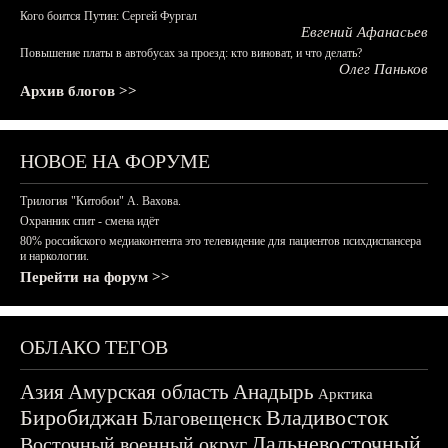
Кого боится Путин: Сергей Фургал
Евгений Афанасьев
Повышение платы в автобусах за проезд: кто виноват, и что делать?
Олег Паньков
Архив блогов >>
НОВОЕ НА ФОРУМЕ
Трилогия "Китобои" А. Вахова.
Охранник спит - смена идёт
80% российского медиаконтента это телевидение для пациентов психдиспансера
и наркологии.
Перейти на форум >>
ОБЛАКО ТЕГОВ
Азия
Амурская область
Анадырь
Арктика
Биробиджан
Владивосток
Благовещенск
Дальневосточный
Восточный военный округ