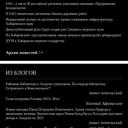
ЕАО - в числе 40 российских регионов-участников кампании «Продвижение
безопасности»
В ЕАО значительно увеличены объемы дорожных работ
Федеральный эксперт по достоинству оценил спортивную инфраструктуру
Хабаровского края
Дноуглубительный флот будет создан для Северного морского пути
На Хабаровском судостроительном заводе началось производство дебаркадеров
ЦУМ в Хабаровске вернули государству
Архив новостей >>
ИЗ БЛОГОВ
Районная библиотека в Амурске уничтожена. На очереди библиотека
Островского в Комсомольске?!
павел попельский
Голая вечеринка Роснано 2015г. Итог.
Евгений Афанасьев
Новые находки Павла Петровича Попельского: Архив газеты Природа и
аномальные явления, Неизвестная карта НижнеАмурЛага и Последние выставки
автора в Амурске по 2025
павел попельский