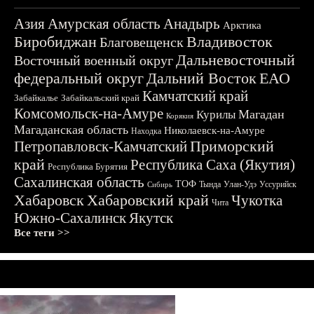
Азия
Амурская область
Анадырь
Арктика
Биробиджан
Владивосток
Благовещенск
Дальневосточный
Восточный военный округ
федеральный округ
Дальний Восток
ЕАО
Камчатский край
Забайкалье
Забайкальский край
Комсомольск-на-Амуре
Магадан
Курилы
Корякия
Магаданская область
Николаевск-на-Амуре
Находка
Приморский
Петропавловск-Камчатский
край
Республика Саха (Якутия)
Республика Бурятия
Сахалинская область
ТОФ
Тында
Улан-Удэ
Уссурийск
Сибирь
Хабаровск
Хабаровский край
Чукотка
Чита
Южно-Сахалинск
Якутск
Все теги >>