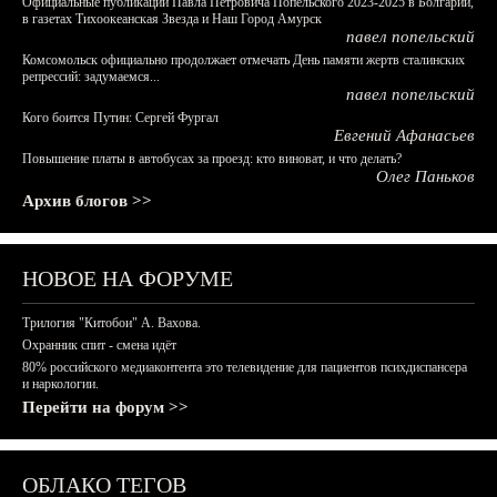
Официальные публикации Павла Петровича Попельского 2023-2025 в Болгарии,
в газетах Тихоокеанская Звезда и Наш Город Амурск
павел попельский
Комсомольск официально продолжает отмечать День памяти жертв сталинских
репрессий: задумаемся...
павел попельский
Кого боится Путин: Сергей Фургал
Евгений Афанасьев
Повышение платы в автобусах за проезд: кто виноват, и что делать?
Олег Паньков
Архив блогов >>
НОВОЕ НА ФОРУМЕ
Трилогия "Китобои" А. Вахова.
Охранник спит - смена идёт
80% российского медиаконтента это телевидение для пациентов психдиспансера
и наркологии.
Перейти на форум >>
ОБЛАКО ТЕГОВ