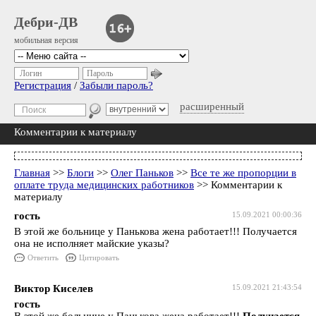
Дебри-ДВ
мобильная версия
Логин
Пароль
Регистрация
/
Забыли пароль?
расширенный
Комментарии к материалу
Главная
>>
Блоги
>>
Олег Паньков
>>
Все те же пропорции в
оплате труда медицинских работников
>> Комментарии к
материалу
гость
15.09.2021 00:00:36
В этой же больнице у Панькова жена работает!!! Получается
она не исполняет майские указы?
Ответить
Цитировать
Виктор Киселев
15.09.2021 21:43:54
гость