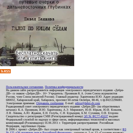
Пользовательское соглашение
,
Политика конфиденциальности
На данном сайте распространяется информация электронного периодического издания «Дебри-
ДВ» со знаком «Дебри-ДВ». 16+ Учредитель: Пронякин К.А. (член Союза журналистов
России, член Союза писателей России). Главный редактор: Харитонова И.Ю. Адрес редакции:
680032, Хабаровский край, Хабаровск, проспект 60-летия Октября, 88-46, т./ф.84212296081.
Электронная приемная:
Отправить сообщение
. E-mail:
editor@debri-dv.com
Редакционный совет электронного периодического издания «Дебри-ДВ» (на общественных
началах): К.А. Пронякин, И.Ю. Харитонова, А.Э. Мирмович, Ю.Н. Юрьев, Ю.В. Ковалев,
Л.Н. Левина, А.Ю. Жданов, Е.Н. Голубь, С.Н. Бурындин, Б.М. Сухинин, О.В. Егорова
Свидетельство о регистрации СМИ (Регистрационный номер)
ЭЛ № ФС77-45537
выдано
Федеральной службой по надзору в сфере связи, информационных технологий и массовых
коммуникаций (Роскомнадзор) 16.06.2011 г. Территория распространения: Российская
Федерация, зарубежные страны.
В 2006 г. проект «Дебри-ДВ» был создан как электронный частный архив, в соответствии с
ФЗ
№ 125 «Об архивном деле в Российской Федерации»
, согласно п. 2 ст. 13 «Создание архивов».