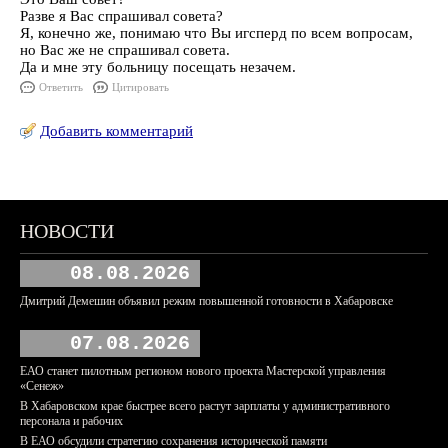
Разве я Вас спрашивал совета?
Я, конечно же, понимаю что Вы игсперд по всем вопросам,
но Вас же не спрашивал совета.
Да и мне эту больницу посещать незачем.
Ответить
Цитировать
Добавить комментарий
НОВОСТИ
08.08.2026
Дмитрий Демешин объявил режим повышенной готовности в Хабаровске
07.08.2026
ЕАО станет пилотным регионом нового проекта Мастерской управления
«Сенеж»
В Хабаровском крае быстрее всего растут зарплаты у административного
персонала и рабочих
В ЕАО обсудили стратегию сохранения исторической памяти