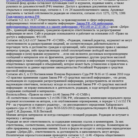
Основной фонд архива составляют публикации газет и журналов, изданные книги, а также
рукописи по дальневосточной (РФ) тематике. Доступ к архивным документам является
открытым в электронном виде, согласно п. 1 ст. 24 вышеобозначенного закона. Архивные
документы к частной собственности редакции не относятся, согласно ст.ст. 1275, 1276, 1306
Гражданского кодекса РФ
.
Согласно ч.2. п.3. ст.17 «Ответственность за правонарушения в сфере информации,
информационных технологий и защиты информации»
Закона РФ «Об информации,
информационных технологиях и о защите информации» (ФЗ-149 от 27.07.06 г.)
архив «Дебри-
ДВ», хранящий информацию, гражданско-правовую ответственность за распространение
информации не несет. Сайт и редакция основываются и работают на основании ст.8 «Право на
доступ к информации» ФЗ-149.
Согласно пп.3,4,6 ст.57 Закона РФ «О СМИ», «Редакция, главный редактор, журналист не несут
ответственности за распространение сведений, не соответствующих действительности и
порочащих честь и достоинство граждан и организаций, либо ущемляющих права и законные
интересы граждан, либо представляющих собой злоупотребление свободой массовой
информации и (или) правами журналиста: ...если они являются дословным воспроизведением
сообщений и материалов или их фрагментов, распространенных другим средством массовой
информации (а также сообщения, переданные в пресс-релизах и информация государственных,
общественных организаций и объединений), которое может быть установлено и привлечено к
ответственности за данное нарушение законодательства Российской Федерации о средствах
массовой информации».
Согласно абз.3, п.13 Постановления Пленума Верховного Суда РФ №16 от 15 июня 2010 года
«О практике применения судами Закона РФ «О средствах массовой информации», «по делам,
вытекающим из содержания распространенной информации, распространитель не является
надлежащим ответчиком, поскольку исходя из положений Закона РФ «О средствах массовой
информации» не вправе вмешиваться в деятельность редакции, в ходе которой определяется
содержание сообщений и материалов».
Воспользуйтесь «Правом на ответ» (ст.46 Закона РФ «О СМИ»).
«В соответствии с положением ч.3 ст.196 ГПК РФ, обязанность компенсации морального вреда
подлежит возложению на авторов, а по опубликованию опровержения, в порядке ч.2 ст.152 ГК
РФ - на учредителя и главного редактор», - из апелляционного определения Хабаровского
краевого суда от 22.08.2012 г. (дело №33-5325/2012) председательствующего И.И.Куликовой,
судей С.И.Дорожко, Н.В.Пестовой.
Мнения авторов материалов не всегда совпадают с позицией редакции. Редакция не вступает в
переписку с авторами.
Редакция не несет ответственность за содержание внешних ссылок и комментариев. За них
ответственны, соответственно, исключительно их правообладатели и авторы. Комментарии на
сайте приравнены к выражению мнения. Блоги и форум не входят в электронное периодическое
издание «Дебри-ДВ», ответственность за достоверность и наполняемость несут авторы.
Политические опросы/голосования проводятся согласно ч.2. ст.46 «Опросы общественного