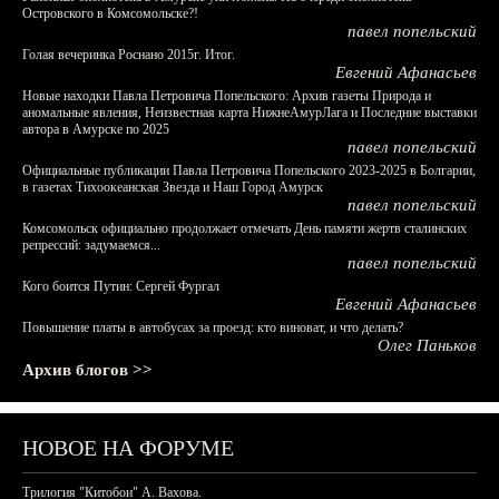
Островского в Комсомольске?!
павел попельский
Голая вечеринка Роснано 2015г. Итог.
Евгений Афанасьев
Новые находки Павла Петровича Попельского: Архив газеты Природа и
аномальные явления, Неизвестная карта НижнеАмурЛага и Последние выставки
автора в Амурске по 2025
павел попельский
Официальные публикации Павла Петровича Попельского 2023-2025 в Болгарии,
в газетах Тихоокеанская Звезда и Наш Город Амурск
павел попельский
Комсомольск официально продолжает отмечать День памяти жертв сталинских
репрессий: задумаемся...
павел попельский
Кого боится Путин: Сергей Фургал
Евгений Афанасьев
Повышение платы в автобусах за проезд: кто виноват, и что делать?
Олег Паньков
Архив блогов >>
НОВОЕ НА ФОРУМЕ
Трилогия "Китобои" А. Вахова.