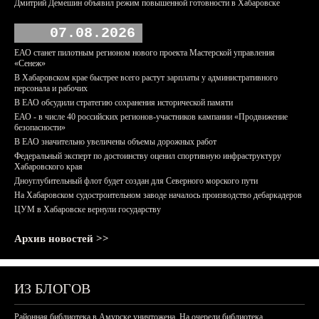
Дмитрий Демешин объявил режим повышенной готовности в Хабаровске
07.08.2026
ЕАО станет пилотным регионом нового проекта Мастерской управления
«Сенеж»
В Хабаровском крае быстрее всего растут зарплаты у административного
персонала и рабочих
В ЕАО обсудили стратегию сохранения исторической памяти
ЕАО - в числе 40 российских регионов-участников кампании «Продвижение
безопасности»
В ЕАО значительно увеличены объемы дорожных работ
Федеральный эксперт по достоинству оценил спортивную инфраструктуру
Хабаровского края
Дноуглубительный флот будет создан для Северного морского пути
На Хабаровском судостроительном заводе началось производство дебаркадеров
ЦУМ в Хабаровске вернули государству
Архив новостей >>
ИЗ БЛОГОВ
Районная библиотека в Амурске уничтожена. На очереди библиотека