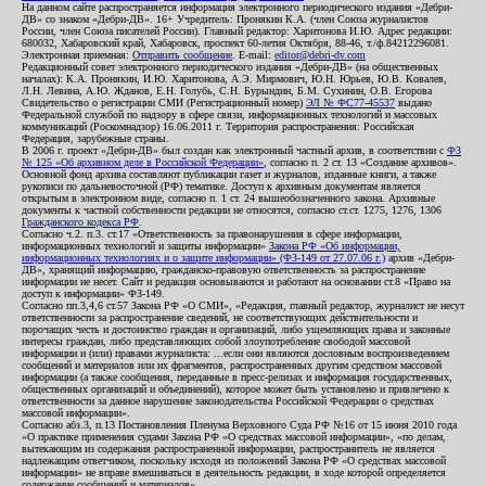
На данном сайте распространяется информация электронного периодического издания «Дебри-
ДВ» со знаком «Дебри-ДВ». 16+ Учредитель: Пронякин К.А. (член Союза журналистов
России, член Союза писателей России). Главный редактор: Харитонова И.Ю. Адрес редакции:
680032, Хабаровский край, Хабаровск, проспект 60-летия Октября, 88-46, т./ф.84212296081.
Электронная приемная:
Отправить сообщение
. E-mail:
editor@debri-dv.com
Редакционный совет электронного периодического издания «Дебри-ДВ» (на общественных
началах): К.А. Пронякин, И.Ю. Харитонова, А.Э. Мирмович, Ю.Н. Юрьев, Ю.В. Ковалев,
Л.Н. Левина, А.Ю. Жданов, Е.Н. Голубь, С.Н. Бурындин, Б.М. Сухинин, О.В. Егорова
Свидетельство о регистрации СМИ (Регистрационный номер)
ЭЛ № ФС77-45537
выдано
Федеральной службой по надзору в сфере связи, информационных технологий и массовых
коммуникаций (Роскомнадзор) 16.06.2011 г. Территория распространения: Российская
Федерация, зарубежные страны.
В 2006 г. проект «Дебри-ДВ» был создан как электронный частный архив, в соответствии с
ФЗ
№ 125 «Об архивном деле в Российской Федерации»
, согласно п. 2 ст. 13 «Создание архивов».
Основной фонд архива составляют публикации газет и журналов, изданные книги, а также
рукописи по дальневосточной (РФ) тематике. Доступ к архивным документам является
открытым в электронном виде, согласно п. 1 ст. 24 вышеобозначенного закона. Архивные
документы к частной собственности редакции не относятся, согласно ст.ст. 1275, 1276, 1306
Гражданского кодекса РФ
.
Согласно ч.2. п.3. ст.17 «Ответственность за правонарушения в сфере информации,
информационных технологий и защиты информации»
Закона РФ «Об информации,
информационных технологиях и о защите информации» (ФЗ-149 от 27.07.06 г.)
архив «Дебри-
ДВ», хранящий информацию, гражданско-правовую ответственность за распространение
информации не несет. Сайт и редакция основываются и работают на основании ст.8 «Право на
доступ к информации» ФЗ-149.
Согласно пп.3,4,6 ст.57 Закона РФ «О СМИ», «Редакция, главный редактор, журналист не несут
ответственности за распространение сведений, не соответствующих действительности и
порочащих честь и достоинство граждан и организаций, либо ущемляющих права и законные
интересы граждан, либо представляющих собой злоупотребление свободой массовой
информации и (или) правами журналиста: ...если они являются дословным воспроизведением
сообщений и материалов или их фрагментов, распространенных другим средством массовой
информации (а также сообщения, переданные в пресс-релизах и информация государственных,
общественных организаций и объединений), которое может быть установлено и привлечено к
ответственности за данное нарушение законодательства Российской Федерации о средствах
массовой информации».
Согласно абз.3, п.13 Постановления Пленума Верховного Суда РФ №16 от 15 июня 2010 года
«О практике применения судами Закона РФ «О средствах массовой информации», «по делам,
вытекающим из содержания распространенной информации, распространитель не является
надлежащим ответчиком, поскольку исходя из положений Закона РФ «О средствах массовой
информации» не вправе вмешиваться в деятельность редакции, в ходе которой определяется
содержание сообщений и материалов».