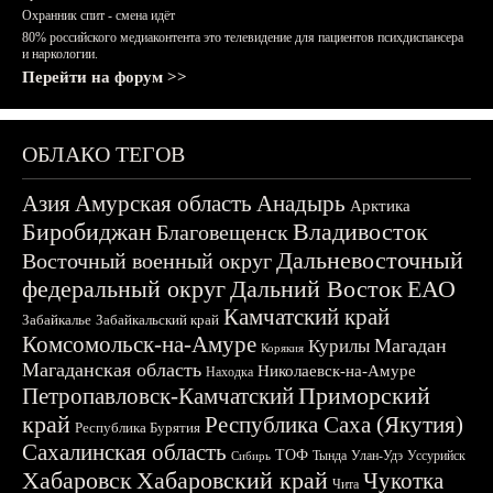
Охранник спит - смена идёт
80% российского медиаконтента это телевидение для пациентов психдиспансера
и наркологии.
Перейти на форум >>
ОБЛАКО ТЕГОВ
Азия
Амурская область
Анадырь
Арктика
Биробиджан
Владивосток
Благовещенск
Дальневосточный
Восточный военный округ
федеральный округ
Дальний Восток
ЕАО
Камчатский край
Забайкалье
Забайкальский край
Комсомольск-на-Амуре
Магадан
Курилы
Корякия
Магаданская область
Николаевск-на-Амуре
Находка
Приморский
Петропавловск-Камчатский
край
Республика Саха (Якутия)
Республика Бурятия
Сахалинская область
ТОФ
Тында
Улан-Удэ
Уссурийск
Сибирь
Хабаровск
Хабаровский край
Чукотка
Чита