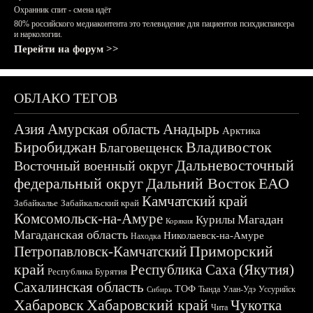
Охранник спит - смена идёт
80% российского медиаконтента это телевидение для пациентов психдиспансера
и наркологии.
Перейти на форум >>
ОБЛАКО ТЕГОВ
Азия
Амурская область
Анадырь
Арктика
Биробиджан
Владивосток
Благовещенск
Дальневосточный
Восточный военный округ
федеральный округ
Дальний Восток
ЕАО
Камчатский край
Забайкалье
Забайкальский край
Комсомольск-на-Амуре
Магадан
Курилы
Корякия
Магаданская область
Николаевск-на-Амуре
Находка
Приморский
Петропавловск-Камчатский
край
Республика Саха (Якутия)
Республика Бурятия
Сахалинская область
ТОФ
Тында
Улан-Удэ
Уссурийск
Сибирь
Хабаровск
Хабаровский край
Чукотка
Чита