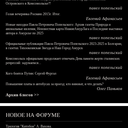
Островского в Комсомольске?!
павел попельский
Голая вечеринка Роснано 2015г. Итог.
Евгений Афанасьев
Новые находки Павла Петровича Попельского: Архив газеты Природа и
аномальные явления, Неизвестная карта НижнеАмурЛага и Последние выставки
автора в Амурске по 2025
павел попельский
Официальные публикации Павла Петровича Попельского 2023-2025 в Болгарии,
в газетах Тихоокеанская Звезда и Наш Город Амурск
павел попельский
Комсомольск официально продолжает отмечать День памяти жертв сталинских
репрессий: задумаемся...
павел попельский
Кого боится Путин: Сергей Фургал
Евгений Афанасьев
Повышение платы в автобусах за проезд: кто виноват, и что делать?
Олег Паньков
Архив блогов >>
НОВОЕ НА ФОРУМЕ
Трилогия "Китобои" А. Вахова.