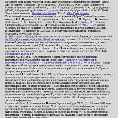
На данном сайте распространяется информация электронного периодического издания «Дебри-
ДВ» со знаком «Дебри-ДВ». 16+ Учредитель: Пронякин К.А. (член Союза журналистов
России, член Союза писателей России). Главный редактор: Харитонова И.Ю. Адрес редакции:
680032, Хабаровский край, Хабаровск, проспект 60-летия Октября, 88-46, т./ф.84212296081.
Электронная приемная:
Отправить сообщение
. E-mail:
editor@debri-dv.com
Редакционный совет электронного периодического издания «Дебри-ДВ» (на общественных
началах): К.А. Пронякин, И.Ю. Харитонова, А.Э. Мирмович, Ю.Н. Юрьев, Ю.В. Ковалев,
Л.Н. Левина, А.Ю. Жданов, Е.Н. Голубь, С.Н. Бурындин, Б.М. Сухинин, О.В. Егорова
Свидетельство о регистрации СМИ (Регистрационный номер)
ЭЛ № ФС77-45537
выдано
Федеральной службой по надзору в сфере связи, информационных технологий и массовых
коммуникаций (Роскомнадзор) 16.06.2011 г. Территория распространения: Российская
Федерация, зарубежные страны.
В 2006 г. проект «Дебри-ДВ» был создан как электронный частный архив, в соответствии с
ФЗ
№ 125 «Об архивном деле в Российской Федерации»
, согласно п. 2 ст. 13 «Создание архивов».
Основной фонд архива составляют публикации газет и журналов, изданные книги, а также
рукописи по дальневосточной (РФ) тематике. Доступ к архивным документам является
открытым в электронном виде, согласно п. 1 ст. 24 вышеобозначенного закона. Архивные
документы к частной собственности редакции не относятся, согласно ст.ст. 1275, 1276, 1306
Гражданского кодекса РФ
.
Согласно ч.2. п.3. ст.17 «Ответственность за правонарушения в сфере информации,
информационных технологий и защиты информации»
Закона РФ «Об информации,
информационных технологиях и о защите информации» (ФЗ-149 от 27.07.06 г.)
архив «Дебри-
ДВ», хранящий информацию, гражданско-правовую ответственность за распространение
информации не несет. Сайт и редакция основываются и работают на основании ст.8 «Право на
доступ к информации» ФЗ-149.
Согласно пп.3,4,6 ст.57 Закона РФ «О СМИ», «Редакция, главный редактор, журналист не несут
ответственности за распространение сведений, не соответствующих действительности и
порочащих честь и достоинство граждан и организаций, либо ущемляющих права и законные
интересы граждан, либо представляющих собой злоупотребление свободой массовой
информации и (или) правами журналиста: ...если они являются дословным воспроизведением
сообщений и материалов или их фрагментов, распространенных другим средством массовой
информации (а также сообщения, переданные в пресс-релизах и информация государственных,
общественных организаций и объединений), которое может быть установлено и привлечено к
ответственности за данное нарушение законодательства Российской Федерации о средствах
массовой информации».
Согласно абз.3, п.13 Постановления Пленума Верховного Суда РФ №16 от 15 июня 2010 года
«О практике применения судами Закона РФ «О средствах массовой информации», «по делам,
вытекающим из содержания распространенной информации, распространитель не является
надлежащим ответчиком, поскольку исходя из положений Закона РФ «О средствах массовой
информации» не вправе вмешиваться в деятельность редакции, в ходе которой определяется
содержание сообщений и материалов».