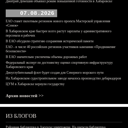
Дмитрий Демешин объявил режим повышенной готовности в Хабаровске
07.08.2026
ЕАО станет пилотным регионом нового проекта Мастерской управления
«Сенеж»
В Хабаровском крае быстрее всего растут зарплаты у административного
персонала и рабочих
В ЕАО обсудили стратегию сохранения исторической памяти
ЕАО - в числе 40 российских регионов-участников кампании «Продвижение
безопасности»
В ЕАО значительно увеличены объемы дорожных работ
Федеральный эксперт по достоинству оценил спортивную инфраструктуру
Хабаровского края
Дноуглубительный флот будет создан для Северного морского пути
На Хабаровском судостроительном заводе началось производство дебаркадеров
ЦУМ в Хабаровске вернули государству
Архив новостей >>
ИЗ БЛОГОВ
Районная библиотека в Амурске уничтожена. На очереди библиотека