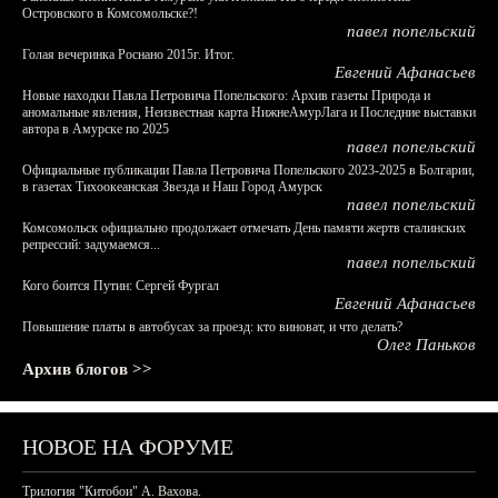
Островского в Комсомольске?!
павел попельский
Голая вечеринка Роснано 2015г. Итог.
Евгений Афанасьев
Новые находки Павла Петровича Попельского: Архив газеты Природа и
аномальные явления, Неизвестная карта НижнеАмурЛага и Последние выставки
автора в Амурске по 2025
павел попельский
Официальные публикации Павла Петровича Попельского 2023-2025 в Болгарии,
в газетах Тихоокеанская Звезда и Наш Город Амурск
павел попельский
Комсомольск официально продолжает отмечать День памяти жертв сталинских
репрессий: задумаемся...
павел попельский
Кого боится Путин: Сергей Фургал
Евгений Афанасьев
Повышение платы в автобусах за проезд: кто виноват, и что делать?
Олег Паньков
Архив блогов >>
НОВОЕ НА ФОРУМЕ
Трилогия "Китобои" А. Вахова.