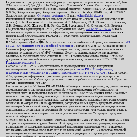
На данном сайте распространяется информация электронного периодического издания «Дебри-
ДВ» со знаком «Дебри-ДВ». 16+ Учредитель: Пронякин К.А. (член Союза журналистов
России, член Союза писателей России). Главный редактор: Харитонова И.Ю. Адрес редакции:
680032, Хабаровский край, Хабаровск, проспект 60-летия Октября, 88-46, т./ф.84212296081.
Электронная приемная:
Отправить сообщение
. E-mail:
editor@debri-dv.com
Редакционный совет электронного периодического издания «Дебри-ДВ» (на общественных
началах): К.А. Пронякин, И.Ю. Харитонова, А.Э. Мирмович, Ю.Н. Юрьев, Ю.В. Ковалев,
Л.Н. Левина, А.Ю. Жданов, Е.Н. Голубь, С.Н. Бурындин, Б.М. Сухинин, О.В. Егорова
Свидетельство о регистрации СМИ (Регистрационный номер)
ЭЛ № ФС77-45537
выдано
Федеральной службой по надзору в сфере связи, информационных технологий и массовых
коммуникаций (Роскомнадзор) 16.06.2011 г. Территория распространения: Российская
Федерация, зарубежные страны.
В 2006 г. проект «Дебри-ДВ» был создан как электронный частный архив, в соответствии с
ФЗ
№ 125 «Об архивном деле в Российской Федерации»
, согласно п. 2 ст. 13 «Создание архивов».
Основной фонд архива составляют публикации газет и журналов, изданные книги, а также
рукописи по дальневосточной (РФ) тематике. Доступ к архивным документам является
открытым в электронном виде, согласно п. 1 ст. 24 вышеобозначенного закона. Архивные
документы к частной собственности редакции не относятся, согласно ст.ст. 1275, 1276, 1306
Гражданского кодекса РФ
.
Согласно ч.2. п.3. ст.17 «Ответственность за правонарушения в сфере информации,
информационных технологий и защиты информации»
Закона РФ «Об информации,
информационных технологиях и о защите информации» (ФЗ-149 от 27.07.06 г.)
архив «Дебри-
ДВ», хранящий информацию, гражданско-правовую ответственность за распространение
информации не несет. Сайт и редакция основываются и работают на основании ст.8 «Право на
доступ к информации» ФЗ-149.
Согласно пп.3,4,6 ст.57 Закона РФ «О СМИ», «Редакция, главный редактор, журналист не несут
ответственности за распространение сведений, не соответствующих действительности и
порочащих честь и достоинство граждан и организаций, либо ущемляющих права и законные
интересы граждан, либо представляющих собой злоупотребление свободой массовой
информации и (или) правами журналиста: ...если они являются дословным воспроизведением
сообщений и материалов или их фрагментов, распространенных другим средством массовой
информации (а также сообщения, переданные в пресс-релизах и информация государственных,
общественных организаций и объединений), которое может быть установлено и привлечено к
ответственности за данное нарушение законодательства Российской Федерации о средствах
массовой информации».
Согласно абз.3, п.13 Постановления Пленума Верховного Суда РФ №16 от 15 июня 2010 года
«О практике применения судами Закона РФ «О средствах массовой информации», «по делам,
вытекающим из содержания распространенной информации, распространитель не является
надлежащим ответчиком, поскольку исходя из положений Закона РФ «О средствах массовой
информации» не вправе вмешиваться в деятельность редакции, в ходе которой определяется
содержание сообщений и материалов».