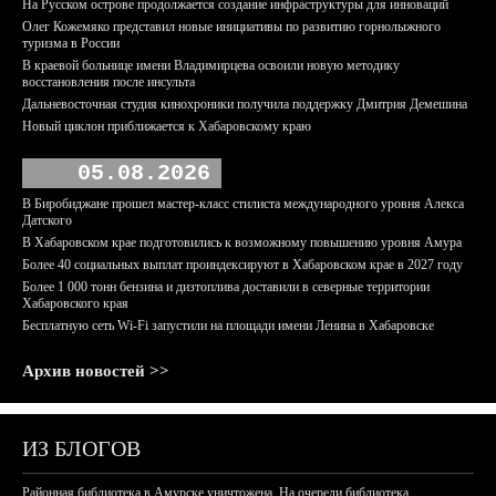
На Русском острове продолжается создание инфраструктуры для инноваций
Олег Кожемяко представил новые инициативы по развитию горнолыжного
туризма в России
В краевой больнице имени Владимирцева освоили новую методику
восстановления после инсульта
Дальневосточная студия кинохроники получила поддержку Дмитрия Демешина
Новый циклон приближается к Хабаровскому краю
05.08.2026
В Биробиджане прошел мастер-класс стилиста международного уровня Алекса
Датского
В Хабаровском крае подготовились к возможному повышению уровня Амура
Более 40 социальных выплат проиндексируют в Хабаровском крае в 2027 году
Более 1 000 тонн бензина и дизтоплива доставили в северные территории
Хабаровского края
Бесплатную сеть Wi-Fi запустили на площади имени Ленина в Хабаровске
Архив новостей >>
ИЗ БЛОГОВ
Районная библиотека в Амурске уничтожена. На очереди библиотека