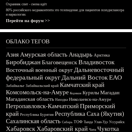
Охранник спит - смена идёт
80% российского медиаконтента это телевидение для пациентов психдиспансера
и наркологии.
Перейти на форум >>
ОБЛАКО ТЕГОВ
Азия
Амурская область
Анадырь
Арктика
Биробиджан
Владивосток
Благовещенск
Дальневосточный
Восточный военный округ
федеральный округ
Дальний Восток
ЕАО
Камчатский край
Забайкалье
Забайкальский край
Комсомольск-на-Амуре
Магадан
Курилы
Корякия
Магаданская область
Николаевск-на-Амуре
Находка
Приморский
Петропавловск-Камчатский
край
Республика Саха (Якутия)
Республика Бурятия
Сахалинская область
ТОФ
Тында
Улан-Удэ
Уссурийск
Сибирь
Хабаровск
Хабаровский край
Чукотка
Чита