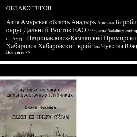
ОБЛАКО ТЕГОВ
Бироби
Азия
Амурская область
Анадырь
Арктика
округ
Дальний Восток
ЕАО
Забайкалье
Забайкальский к
Приморски
Петропавловск-Камчатский
на-Амуре
Хабаровск
Хабаровский край
Чукотка
Южн
Чита
Все теги >>