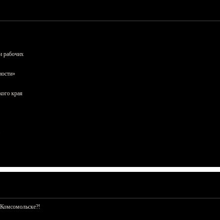
и рабочих
ности»
кого края
 Комсомольске?!