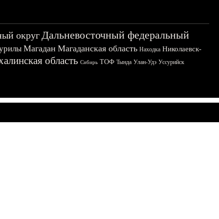
Дальневосточный федеральный
ный округ
Магадан
Магаданская область
урилы
Николаевск-
Находка
халинская область
ТОФ
Тында
Улан-Удэ
Уссурийск
Сибирь