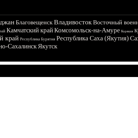
джан
Владивосток
Благовещенск
Восточный воен
Камчатский край
Комсомольск-на-Амуре
К
рай
Корякия
й край
Республика Саха (Якутия)
Са
Республика Бурятия
о-Сахалинск
Якутск