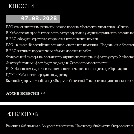
НОВОСТИ
07.08.2026
ЕАО станет пилотным регионом нового проекта Мастерской управления «Сенеж»
В Хабаровском крае быстрее всего растут зарплаты у административного персонала 
В ЕАО обсудили стратегию сохранения исторической памяти
ЕАО - в числе 40 российских регионов-участников кампании «Продвижение безопас
В ЕАО значительно увеличены объемы дорожных работ
Федеральный эксперт по достоинству оценил спортивную инфраструктуру Хабаровс
Дноуглубительный флот будет создан для Северного морского пути
На Хабаровском судостроительном заводе началось производство дебаркадеров
ЦУМ в Хабаровске вернули государству
Бывший судоремонтный завод «Якорь» в Советской Гавани планируют восстановить
Архив новостей >>
ИЗ БЛОГОВ
Районная библиотека в Амурске уничтожена. На очереди библиотека Островского в