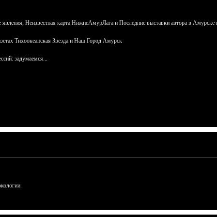
 явления, Неизвестная карта НижнеАмурЛага и Последние выставки автора в Амурске 
азетах Тихоокеанская Звезда и Наш Город Амурск
сий: задумаемся...
ркологии.