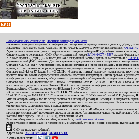
Пользовательское соглашение
,
Политика конфиденциальности
На данном сайте распространяется информация электронного периодического издания «Дебри-ДВ» с
Хабаровск, проспект 60-летия Октября, 88-46, т./ф.84212296081. Электронная приемная:
Отправить
Редакционный совет электронного периодического издания «Дебри-ДВ» (на общественных началах
Свидетельство о регистрации СМИ (Регистрационный номер)
ЭЛ № ФС77-45537
выдано Федеральной
В 2006 г. проект «Дебри-ДВ» был создан как электронный частный архив, в соответствии с
ФЗ № 12
дальневосточной (РФ) тематике. Доступ к архивным документам является открытым в электронном вид
Согласно ч.2. п.3. ст.17 «Ответственность за правонарушения в сфере информации, информационн
правовую ответственность за распространение информации не несет. Сайт и редакция основываются 
Согласно пп.3,4,6 ст.57 Закона РФ «О СМИ», «Редакция, главный редактор, журналист не несут отв
представляющих собой злоупотребление свободой массовой информации и (или) правами журналиста:
и информация государственных, общественных организаций и объединений), которое может быть уста
Согласно абз.3, п.13 Постановления Пленума Верховного Суда РФ №16 от 15 июня 2010 года «О пр
поскольку исходя из положений Закона РФ «О средствах массовой информации» не вправе вмешивать
Воспользуйтесь «Правом на ответ» (ст.46 Закона РФ «О СМИ»).
«В соответствии с положением ч.3 ст.196 ГПК РФ, обязанность компенсации морального вреда подле
22.08.2012 г. (дело №33-5325/2012) председательствующего И.И.Куликовой, судей С.И.Дорожко, Н
Мнения авторов материалов не всегда совпадают с позицией редакции. Редакция не вступает в перепи
Редакция не несет ответственность за содержание внешних ссылок и комментариев. За них ответств
ответственность за достоверность и наполняемость несут авторы.
Политические опросы/голосования проводятся согласно ч.2. ст.46 «Опросы общественного мнения» Фе
заказавшее (заказавших) проведение опроса и оплатившее (оплативших) указанную публикацию (обнаро
Часовой пояс сервера UTC+11 (AEST), фактически +8 мск.
Если вы обнаружили ошибки на сайте, пожалуйста,
сообщите нам об этом
.
Распространение информации о политической, социальной, духовной жизни общества, публикации на
СМИ не получает субсидий.
Адреса сайта:
DEBRI-DV.COM
,
DEBRI-DV.RU
.
В социальных сетях: