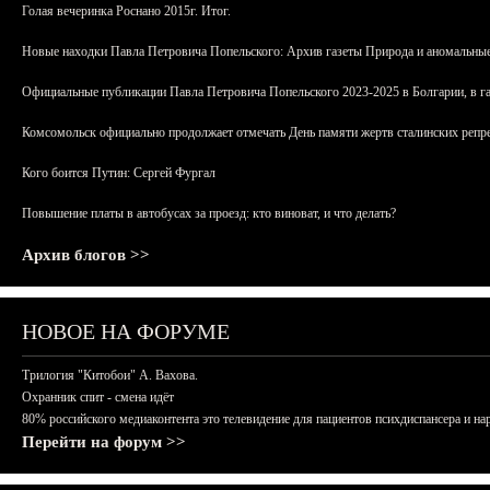
Голая вечеринка Роснано 2015г. Итог.
Новые находки Павла Петровича Попельского: Архив газеты Природа и аномальные
Официальные публикации Павла Петровича Попельского 2023-2025 в Болгарии, в г
Комсомольск официально продолжает отмечать День памяти жертв сталинских репрес
Кого боится Путин: Сергей Фургал
Повышение платы в автобусах за проезд: кто виноват, и что делать?
Архив блогов >>
НОВОЕ НА ФОРУМЕ
Трилогия "Китобои" А. Вахова.
Охранник спит - смена идёт
80% российского медиаконтента это телевидение для пациентов психдиспансера и на
Перейти на форум >>