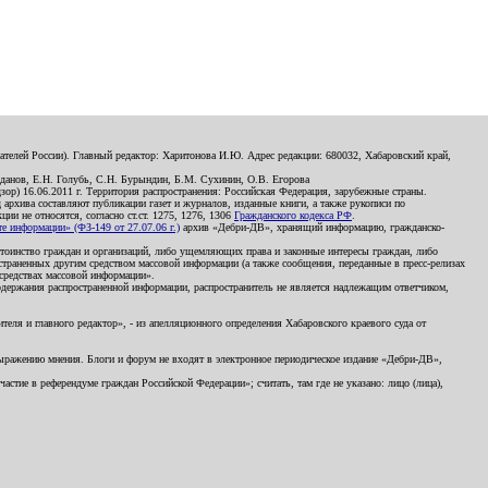
телей России). Главный редактор: Харитонова И.Ю. Адрес редакции: 680032, Хабаровский край,
данов, Е.Н. Голубь, С.Н. Бурындин, Б.М. Сухинин, О.В. Егорова
р) 16.06.2011 г. Территория распространения: Российская Федерация, зарубежные страны.
д архива составляют публикации газет и журналов, изданные книги, а также рукописи по
и не относятся, согласно ст.ст. 1275, 1276, 1306
Гражданского кодекса РФ
.
 информации» (ФЗ-149 от 27.07.06 г.)
архив «Дебри-ДВ», хранящий информацию, гражданско-
остоинство граждан и организаций, либо ущемляющих права и законные интересы граждан, либо
страненных другим средством массовой информации (а также сообщения, переданные в пресс-релизах
 средствах массовой информации».
держания распространенной информации, распространитель не является надлежащим ответчиком,
еля и главного редактор», - из апелляционного определения Хабаровского краевого суда от
 выражению мнения. Блоги и форум не входят в электронное периодическое издание «Дебри-ДВ»,
стие в референдуме граждан Российской Федерации»; считать, там где не указано: лицо (лица),