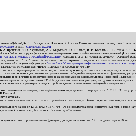
о знаком «Дебри-ДВ». 16+ Учредитель: Пронякин К.А. (член Союза журналистов России, член Союза писа
 сообщение
. E-mail:
editor@debri-dv.com
): К.А. Пронякин, И.Ю. Харитонова, А.Э. Мирмович, Ю.Н. Юрьев, Ю.В. Ковалев, Л.Н. Левина, А.Ю. Ж
 службой по надзору в сфере связи, информационных технологий и массовых коммуникаций (Роскомнадзо
5 «Об архивном деле в Российской Федерации»
, согласно п. 2 ст. 13 «Создание архивов». Основной фон
е, согласно п. 1 ст. 24 вышеобозначенного закона. Архивные документы к частной собственности редакци
ых технологий и защиты информации»
Закона РФ «Об информации, информационных технологиях и о защите
и работают на основании ст.8 «Право на доступ к информации» ФЗ-149.
етственности за распространение сведений, не соответствующих действительности и порочащих честь и д
 ...если они являются дословным воспроизведением сообщений и материалов или их фрагментов, распро
новлено и привлечено к ответственности за данное нарушение законодательства Российской Федерации о
актике применения судами Закона РФ «О средствах массовой информации», «по делам, вытекающим из со
ся в деятельность редакции, в ходе которой определяется содержание сообщений и материалов».
жит возложению на авторов, а по опубликованию опровержения, в порядке ч.2 ст.152 ГК РФ - на учредит
.В.Пестовой.
ску с авторами.
енны, соответственно, исключительно их правообладатели и авторы. Комментарии на сайте приравнены к
дерального закона от 12.06.2002 г. № 67-ФЗ «Об основных гарантиях избирательных прав и права на уча
дование) - едино - сайт, без оплаты - безвозмездно/бесплатно.
 актуальные темы, просветительские функции. Для мужчин и женщин. 16+ для детей старше 16 лет.