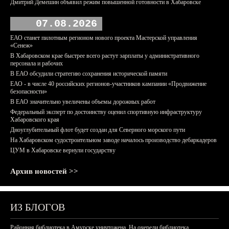
Дмитрий Демешин объявил режим повышенной готовности в Хабаровске
07.08.2026
ЕАО станет пилотным регионом нового проекта Мастерской управления
«Сенеж»
В Хабаровском крае быстрее всего растут зарплаты у административного
персонала и рабочих
В ЕАО обсудили стратегию сохранения исторической памяти
ЕАО - в числе 40 российских регионов-участников кампании «Продвижение
безопасности»
В ЕАО значительно увеличены объемы дорожных работ
Федеральный эксперт по достоинству оценил спортивную инфраструктуру
Хабаровского края
Дноуглубительный флот будет создан для Северного морского пути
На Хабаровском судостроительном заводе началось производство дебаркадеров
ЦУМ в Хабаровске вернули государству
Архив новостей >>
ИЗ БЛОГОВ
Районная библиотека в Амурске уничтожена. На очереди библиотека