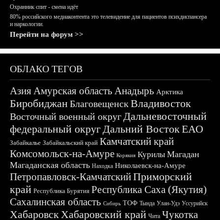
Охранник спит - смена идёт
80% российского медиаконтента это телевидение для пациентов психдиспансера
и наркологии.
Перейти на форум >>
ОБЛАКО ТЕГОВ
Азия
Амурская область
Анадырь
Арктика
Биробиджан
Владивосток
Благовещенск
Дальневосточный
Восточный военный округ
федеральный округ
Дальний Восток
ЕАО
Камчатский край
Забайкалье
Забайкальский край
Комсомольск-на-Амуре
Магадан
Курилы
Корякия
Магаданская область
Николаевск-на-Амуре
Находка
Приморский
Петропавловск-Камчатский
край
Республика Саха (Якутия)
Республика Бурятия
Сахалинская область
ТОФ
Тында
Улан-Удэ
Уссурийск
Сибирь
Хабаровск
Хабаровский край
Чукотка
Чита