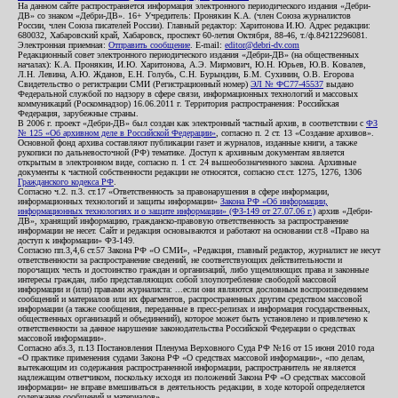
На данном сайте распространяется информация электронного периодического издания «Дебри-
ДВ» со знаком «Дебри-ДВ». 16+ Учредитель: Пронякин К.А. (член Союза журналистов
России, член Союза писателей России). Главный редактор: Харитонова И.Ю. Адрес редакции:
680032, Хабаровский край, Хабаровск, проспект 60-летия Октября, 88-46, т./ф.84212296081.
Электронная приемная:
Отправить сообщение
. E-mail:
editor@debri-dv.com
Редакционный совет электронного периодического издания «Дебри-ДВ» (на общественных
началах): К.А. Пронякин, И.Ю. Харитонова, А.Э. Мирмович, Ю.Н. Юрьев, Ю.В. Ковалев,
Л.Н. Левина, А.Ю. Жданов, Е.Н. Голубь, С.Н. Бурындин, Б.М. Сухинин, О.В. Егорова
Свидетельство о регистрации СМИ (Регистрационный номер)
ЭЛ № ФС77-45537
выдано
Федеральной службой по надзору в сфере связи, информационных технологий и массовых
коммуникаций (Роскомнадзор) 16.06.2011 г. Территория распространения: Российская
Федерация, зарубежные страны.
В 2006 г. проект «Дебри-ДВ» был создан как электронный частный архив, в соответствии с
ФЗ
№ 125 «Об архивном деле в Российской Федерации»
, согласно п. 2 ст. 13 «Создание архивов».
Основной фонд архива составляют публикации газет и журналов, изданные книги, а также
рукописи по дальневосточной (РФ) тематике. Доступ к архивным документам является
открытым в электронном виде, согласно п. 1 ст. 24 вышеобозначенного закона. Архивные
документы к частной собственности редакции не относятся, согласно ст.ст. 1275, 1276, 1306
Гражданского кодекса РФ
.
Согласно ч.2. п.3. ст.17 «Ответственность за правонарушения в сфере информации,
информационных технологий и защиты информации»
Закона РФ «Об информации,
информационных технологиях и о защите информации» (ФЗ-149 от 27.07.06 г.)
архив «Дебри-
ДВ», хранящий информацию, гражданско-правовую ответственность за распространение
информации не несет. Сайт и редакция основываются и работают на основании ст.8 «Право на
доступ к информации» ФЗ-149.
Согласно пп.3,4,6 ст.57 Закона РФ «О СМИ», «Редакция, главный редактор, журналист не несут
ответственности за распространение сведений, не соответствующих действительности и
порочащих честь и достоинство граждан и организаций, либо ущемляющих права и законные
интересы граждан, либо представляющих собой злоупотребление свободой массовой
информации и (или) правами журналиста: ...если они являются дословным воспроизведением
сообщений и материалов или их фрагментов, распространенных другим средством массовой
информации (а также сообщения, переданные в пресс-релизах и информация государственных,
общественных организаций и объединений), которое может быть установлено и привлечено к
ответственности за данное нарушение законодательства Российской Федерации о средствах
массовой информации».
Согласно абз.3, п.13 Постановления Пленума Верховного Суда РФ №16 от 15 июня 2010 года
«О практике применения судами Закона РФ «О средствах массовой информации», «по делам,
вытекающим из содержания распространенной информации, распространитель не является
надлежащим ответчиком, поскольку исходя из положений Закона РФ «О средствах массовой
информации» не вправе вмешиваться в деятельность редакции, в ходе которой определяется
содержание сообщений и материалов».