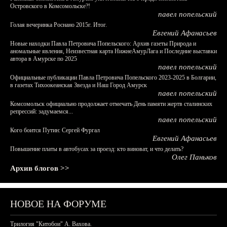
Островского в Комсомольске?!
павел попельский
Голая вечеринка Роснано 2015г. Итог.
Евгений Афанасьев
Новые находки Павла Петровича Попельского: Архив газеты Природа и
аномальные явления, Неизвестная карта НижнеАмурЛага и Последние выставки
автора в Амурске по 2025
павел попельский
Официальные публикации Павла Петровича Попельского 2023-2025 в Болгарии,
в газетах Тихоокеанская Звезда и Наш Город Амурск
павел попельский
Комсомольск официально продолжает отмечать День памяти жертв сталинских
репрессий: задумаемся...
павел попельский
Кого боится Путин: Сергей Фургал
Евгений Афанасьев
Повышение платы в автобусах за проезд: кто виноват, и что делать?
Олег Паньков
Архив блогов >>
НОВОЕ НА ФОРУМЕ
Трилогия "Китобои" А. Вахова.