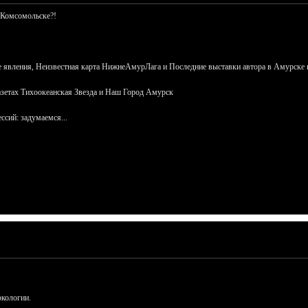
 Комсомольске?!
 явления, Неизвестная карта НижнеАмурЛага и Последние выставки автора в Амурске 
азетах Тихоокеанская Звезда и Наш Город Амурск
сий: задумаемся...
ркологии.