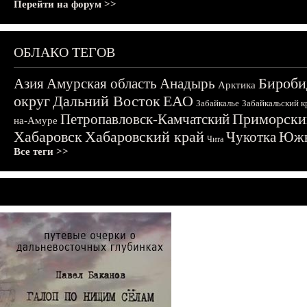
Перейти на форум >>
ОБЛАКО ТЕГОВ
Бироби
Азия
Амурская область
Анадырь
Арктика
округ
Дальний Восток
ЕАО
Забайкалье
Забайкальский к
Приморски
Петропавловск-Камчатский
на-Амуре
Хабаровск
Хабаровский край
Чукотка
Южн
Чита
Все теги >>