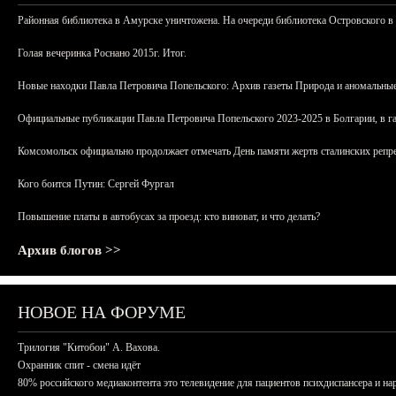
Районная библиотека в Амурске уничтожена. На очереди библиотека Островского в
Голая вечеринка Роснано 2015г. Итог.
Новые находки Павла Петровича Попельского: Архив газеты Природа и аномальные
Официальные публикации Павла Петровича Попельского 2023-2025 в Болгарии, в г
Комсомольск официально продолжает отмечать День памяти жертв сталинских репрес
Кого боится Путин: Сергей Фургал
Повышение платы в автобусах за проезд: кто виноват, и что делать?
Архив блогов >>
НОВОЕ НА ФОРУМЕ
Трилогия "Китобои" А. Вахова.
Охранник спит - смена идёт
80% российского медиаконтента это телевидение для пациентов психдиспансера и на