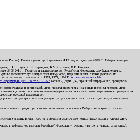
телей России). Главный редактор: Харитонова И.Ю. Адрес редакции: 680032, Хабаровский край,
данов, Е.Н. Голубь, С.Н. Бурындин, Б.М. Сухинин, О.В. Егорова
р) 16.06.2011 г. Территория распространения: Российская Федерация, зарубежные страны.
д архива составляют публикации газет и журналов, изданные книги, а также рукописи по
и не относятся, согласно ст.ст. 1275, 1276, 1306
Гражданского кодекса РФ
.
 информации» (ФЗ-149 от 27.07.06 г.)
архив «Дебри-ДВ», хранящий информацию, гражданско-
остоинство граждан и организаций, либо ущемляющих права и законные интересы граждан, либо
страненных другим средством массовой информации (а также сообщения, переданные в пресс-релизах
 средствах массовой информации».
держания распространенной информации, распространитель не является надлежащим ответчиком,
еля и главного редактор», - из апелляционного определения Хабаровского краевого суда от
 выражению мнения. Блоги и форум не входят в электронное периодическое издание «Дебри-ДВ»,
стие в референдуме граждан Российской Федерации»; считать, там где не указано: лицо (лица),