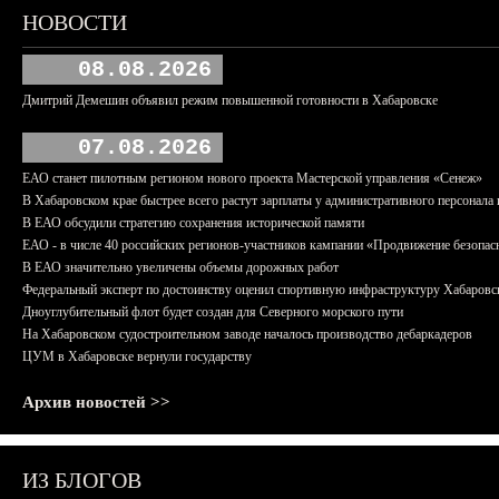
НОВОСТИ
08.08.2026
Дмитрий Демешин объявил режим повышенной готовности в Хабаровске
07.08.2026
ЕАО станет пилотным регионом нового проекта Мастерской управления «Сенеж»
В Хабаровском крае быстрее всего растут зарплаты у административного персонала 
В ЕАО обсудили стратегию сохранения исторической памяти
ЕАО - в числе 40 российских регионов-участников кампании «Продвижение безопас
В ЕАО значительно увеличены объемы дорожных работ
Федеральный эксперт по достоинству оценил спортивную инфраструктуру Хабаровс
Дноуглубительный флот будет создан для Северного морского пути
На Хабаровском судостроительном заводе началось производство дебаркадеров
ЦУМ в Хабаровске вернули государству
Архив новостей >>
ИЗ БЛОГОВ