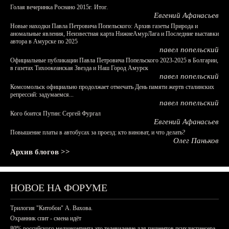
Голая вечеринка Роснано 2015г. Итог.
Евгений Афанасьев
Новые находки Павла Петровича Попельского: Архив газеты Природа и
аномальные явления, Неизвестная карта НижнеАмурЛага и Последние выставки
автора в Амурске по 2025
павел попельский
Официальные публикации Павла Петровича Попельского 2023-2025 в Болгарии,
в газетах Тихоокеанская Звезда и Наш Город Амурск
павел попельский
Комсомольск официально продолжает отмечать День памяти жертв сталинских
репрессий: задумаемся...
павел попельский
Кого боится Путин: Сергей Фургал
Евгений Афанасьев
Повышение платы в автобусах за проезд: кто виноват, и что делать?
Олег Паньков
Архив блогов >>
НОВОЕ НА ФОРУМЕ
Трилогия "Китобои" А. Вахова.
Охранник спит - смена идёт
80% российского медиаконтента это телевидение для пациентов психдиспансера