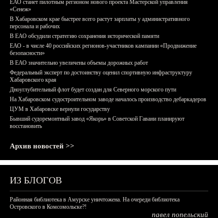
ЕАО станет пилотным регионом нового проекта Мастерской управления
«Сенеж»
В Хабаровском крае быстрее всего растут зарплаты у административного
персонала и рабочих
В ЕАО обсудили стратегию сохранения исторической памяти
ЕАО - в числе 40 российских регионов-участников кампании «Продвижение
безопасности»
В ЕАО значительно увеличены объемы дорожных работ
Федеральный эксперт по достоинству оценил спортивную инфраструктуру
Хабаровского края
Дноуглубительный флот будет создан для Северного морского пути
На Хабаровском судостроительном заводе началось производство дебаркадеров
ЦУМ в Хабаровске вернули государству
Бывший судоремонтный завод «Якорь» в Советской Гавани планируют
восстановить
Архив новостей >>
ИЗ БЛОГОВ
Районная библиотека в Амурске уничтожена. На очереди библиотека
Островского в Комсомольске?!
павел попельский