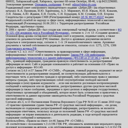
680032, Хабаровский край, Хабаровск, проспект 60-летия Октября, 88-46, т./ф.84212296081.
Электронная приемная:
Отправить сообщение
. E-mail:
editor@debri-dv.com
Редакционный совет электронного периодического издания «Дебри-ДВ» (на общественных
началах): К.А. Пронякин, И.Ю. Харитонова, А.Э. Мирмович, Ю.Н. Юрьев, Ю.В. Ковалев,
Л.Н. Левина, А.Ю. Жданов, Е.Н. Голубь, С.Н. Бурындин, Б.М. Сухинин, О.В. Егорова
Свидетельство о регистрации СМИ (Регистрационный номер)
ЭЛ № ФС77-45537
выдано
Федеральной службой по надзору в сфере связи, информационных технологий и массовых
коммуникаций (Роскомнадзор) 16.06.2011 г. Территория распространения: Российская
Федерация, зарубежные страны.
В 2006 г. проект «Дебри-ДВ» был создан как электронный частный архив, в соответствии с
ФЗ
№ 125 «Об архивном деле в Российской Федерации»
, согласно п. 2 ст. 13 «Создание архивов».
Основной фонд архива составляют публикации газет и журналов, изданные книги, а также
рукописи по дальневосточной (РФ) тематике. Доступ к архивным документам является
открытым в электронном виде, согласно п. 1 ст. 24 вышеобозначенного закона. Архивные
документы к частной собственности редакции не относятся, согласно ст.ст. 1275, 1276, 1306
Гражданского кодекса РФ
.
Согласно ч.2. п.3. ст.17 «Ответственность за правонарушения в сфере информации,
информационных технологий и защиты информации»
Закона РФ «Об информации,
информационных технологиях и о защите информации» (ФЗ-149 от 27.07.06 г.)
архив «Дебри-
ДВ», хранящий информацию, гражданско-правовую ответственность за распространение
информации не несет. Сайт и редакция основываются и работают на основании ст.8 «Право на
доступ к информации» ФЗ-149.
Согласно пп.3,4,6 ст.57 Закона РФ «О СМИ», «Редакция, главный редактор, журналист не несут
ответственности за распространение сведений, не соответствующих действительности и
порочащих честь и достоинство граждан и организаций, либо ущемляющих права и законные
интересы граждан, либо представляющих собой злоупотребление свободой массовой
информации и (или) правами журналиста: ...если они являются дословным воспроизведением
сообщений и материалов или их фрагментов, распространенных другим средством массовой
информации (а также сообщения, переданные в пресс-релизах и информация государственных,
общественных организаций и объединений), которое может быть установлено и привлечено к
ответственности за данное нарушение законодательства Российской Федерации о средствах
массовой информации».
Согласно абз.3, п.13 Постановления Пленума Верховного Суда РФ №16 от 15 июня 2010 года
«О практике применения судами Закона РФ «О средствах массовой информации», «по делам,
вытекающим из содержания распространенной информации, распространитель не является
надлежащим ответчиком, поскольку исходя из положений Закона РФ «О средствах массовой
информации» не вправе вмешиваться в деятельность редакции, в ходе которой определяется
содержание сообщений и материалов».
Воспользуйтесь «Правом на ответ» (ст.46 Закона РФ «О СМИ»).
«В соответствии с положением ч.3 ст.196 ГПК РФ, обязанность компенсации морального вреда
подлежит возложению на авторов, а по опубликованию опровержения, в порядке ч.2 ст.152 ГК