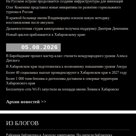
На Русском острове продолжается создание инфраструктуры для инноваций
Олег Кожемяко представил новые инициативы по развитию горнолыжного
туризма в России
В краевой больнице имени Владимирцева освоили новую методику
восстановления после инсульта
Дальневосточная студия кинохроники получила поддержку Дмитрия Демешина
Новый циклон приближается к Хабаровскому краю
05.08.2026
В Биробиджане прошел мастер-класс стилиста международного уровня Алекса
Датского
В Хабаровском крае подготовились к возможному повышению уровня Амура
Более 40 социальных выплат проиндексируют в Хабаровском крае в 2027 году
Более 1 000 тонн бензина и дизтоплива доставили в северные территории
Хабаровского края
Бесплатную сеть Wi-Fi запустили на площади имени Ленина в Хабаровске
Архив новостей >>
ИЗ БЛОГОВ
Районная библиотека в Амурске уничтожена. На очереди библиотека