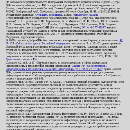
На данном сайте распространяется информация электронного периодического издания «Дебри-
ДВ» со знаком «Дебри-ДВ». 16+ Учредитель: Пронякин К.А. (член Союза журналистов
России, член Союза писателей России). Главный редактор: Харитонова И.Ю. Адрес редакции:
680032, Хабаровский край, Хабаровск, проспект 60-летия Октября, 88-46, т./ф.84212296081.
Электронная приемная:
Отправить сообщение
. E-mail:
editor@debri-dv.com
Редакционный совет электронного периодического издания «Дебри-ДВ» (на общественных
началах): К.А. Пронякин, И.Ю. Харитонова, А.Э. Мирмович, Ю.Н. Юрьев, Ю.В. Ковалев,
Л.Н. Левина, А.Ю. Жданов, Е.Н. Голубь, С.Н. Бурындин, Б.М. Сухинин, О.В. Егорова
Свидетельство о регистрации СМИ (Регистрационный номер)
ЭЛ № ФС77-45537
выдано
Федеральной службой по надзору в сфере связи, информационных технологий и массовых
коммуникаций (Роскомнадзор) 16.06.2011 г. Территория распространения: Российская
Федерация, зарубежные страны.
В 2006 г. проект «Дебри-ДВ» был создан как электронный частный архив, в соответствии с
ФЗ
№ 125 «Об архивном деле в Российской Федерации»
, согласно п. 2 ст. 13 «Создание архивов».
Основной фонд архива составляют публикации газет и журналов, изданные книги, а также
рукописи по дальневосточной (РФ) тематике. Доступ к архивным документам является
открытым в электронном виде, согласно п. 1 ст. 24 вышеобозначенного закона. Архивные
документы к частной собственности редакции не относятся, согласно ст.ст. 1275, 1276, 1306
Гражданского кодекса РФ
.
Согласно ч.2. п.3. ст.17 «Ответственность за правонарушения в сфере информации,
информационных технологий и защиты информации»
Закона РФ «Об информации,
информационных технологиях и о защите информации» (ФЗ-149 от 27.07.06 г.)
архив «Дебри-
ДВ», хранящий информацию, гражданско-правовую ответственность за распространение
информации не несет. Сайт и редакция основываются и работают на основании ст.8 «Право на
доступ к информации» ФЗ-149.
Согласно пп.3,4,6 ст.57 Закона РФ «О СМИ», «Редакция, главный редактор, журналист не несут
ответственности за распространение сведений, не соответствующих действительности и
порочащих честь и достоинство граждан и организаций, либо ущемляющих права и законные
интересы граждан, либо представляющих собой злоупотребление свободой массовой
информации и (или) правами журналиста: ...если они являются дословным воспроизведением
сообщений и материалов или их фрагментов, распространенных другим средством массовой
информации (а также сообщения, переданные в пресс-релизах и информация государственных,
общественных организаций и объединений), которое может быть установлено и привлечено к
ответственности за данное нарушение законодательства Российской Федерации о средствах
массовой информации».
Согласно абз.3, п.13 Постановления Пленума Верховного Суда РФ №16 от 15 июня 2010 года
«О практике применения судами Закона РФ «О средствах массовой информации», «по делам,
вытекающим из содержания распространенной информации, распространитель не является
надлежащим ответчиком, поскольку исходя из положений Закона РФ «О средствах массовой
информации» не вправе вмешиваться в деятельность редакции, в ходе которой определяется
содержание сообщений и материалов».