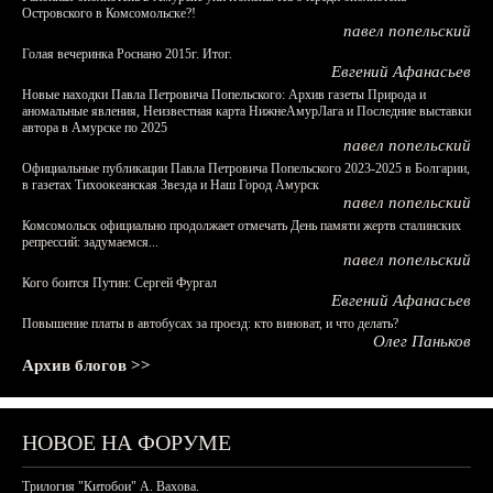
Островского в Комсомольске?!
павел попельский
Голая вечеринка Роснано 2015г. Итог.
Евгений Афанасьев
Новые находки Павла Петровича Попельского: Архив газеты Природа и
аномальные явления, Неизвестная карта НижнеАмурЛага и Последние выставки
автора в Амурске по 2025
павел попельский
Официальные публикации Павла Петровича Попельского 2023-2025 в Болгарии,
в газетах Тихоокеанская Звезда и Наш Город Амурск
павел попельский
Комсомольск официально продолжает отмечать День памяти жертв сталинских
репрессий: задумаемся...
павел попельский
Кого боится Путин: Сергей Фургал
Евгений Афанасьев
Повышение платы в автобусах за проезд: кто виноват, и что делать?
Олег Паньков
Архив блогов >>
НОВОЕ НА ФОРУМЕ
Трилогия "Китобои" А. Вахова.