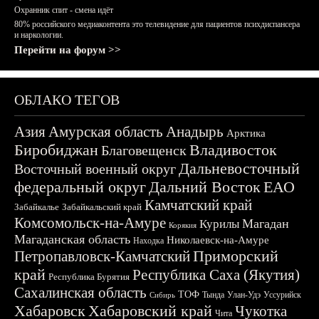
Охранник спит - смена идёт
80% российского медиаконтента это телевидение для пациентов психдиспансера
и наркологии.
Перейти на форум >>
ОБЛАКО ТЕГОВ
Азия
Амурская область
Анадырь
Арктика
Биробиджан
Владивосток
Благовещенск
Дальневосточный
Восточный военный округ
федеральный округ
Дальний Восток
ЕАО
Камчатский край
Забайкалье
Забайкальский край
Комсомольск-на-Амуре
Магадан
Курилы
Корякия
Магаданская область
Николаевск-на-Амуре
Находка
Приморский
Петропавловск-Камчатский
край
Республика Саха (Якутия)
Республика Бурятия
Сахалинская область
ТОФ
Тында
Улан-Удэ
Уссурийск
Сибирь
Хабаровск
Хабаровский край
Чукотка
Чита