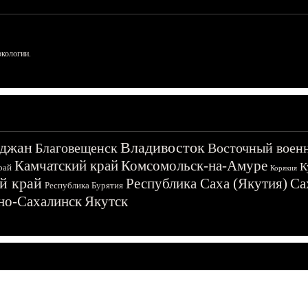
ркологии.
джан
Владивосток
Благовещенск
Восточный воен
Камчатский край
Комсомольск-на-Амуре
К
рай
Корякия
й край
Республика Саха (Якутия)
Са
Республика Бурятия
о-Сахалинск
Якутск