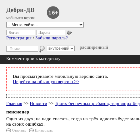
Дебри-ДВ
мобильная версия
Логин
Пароль
Регистрация
/
Забыли пароль?
расширенный
Комментарии к материалу
Вы просматриваете мобильную версию сайта.
Перейти на обычную версию >>
Главная
>>
Новости
>>
Троих беспечных рыбаков, терпящих бед
пенсионер
Одно из двух; не надо спасать, тогда на трёх идиотов будет мен
на своих ошибках.
Ответить
Цитировать