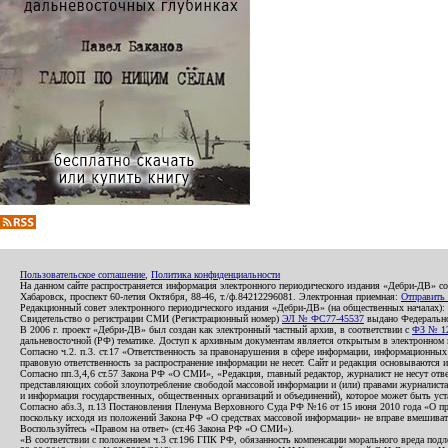
Пользовательское соглашение
,
Политика конфиденциальности
На данном сайте распространяется информация электронного периодического издания «Дебри-ДВ» с
Хабаровск, проспект 60-летия Октября, 88-46, т./ф.84212296081. Электронная приемная:
Отправить
Редакционный совет электронного периодического издания «Дебри-ДВ» (на общественных началах
Свидетельство о регистрации СМИ (Регистрационный номер)
ЭЛ № ФС77-45537
выдано Федеральной
В 2006 г. проект «Дебри-ДВ» был создан как электронный частный архив, в соответствии с
ФЗ № 12
дальневосточной (РФ) тематике. Доступ к архивным документам является открытым в электронном вид
Согласно ч.2. п.3. ст.17 «Ответственность за правонарушения в сфере информации, информационн
правовую ответственность за распространение информации не несет. Сайт и редакция основываются 
Согласно пп.3,4,6 ст.57 Закона РФ «О СМИ», «Редакция, главный редактор, журналист не несут отв
представляющих собой злоупотребление свободой массовой информации и (или) правами журналиста:
и информация государственных, общественных организаций и объединений), которое может быть уста
Согласно абз.3, п.13 Постановления Пленума Верховного Суда РФ №16 от 15 июня 2010 года «О пр
поскольку исходя из положений Закона РФ «О средствах массовой информации» не вправе вмешивать
Воспользуйтесь «Правом на ответ» (ст.46 Закона РФ «О СМИ»).
«В соответствии с положением ч.3 ст.196 ГПК РФ, обязанность компенсации морального вреда подле