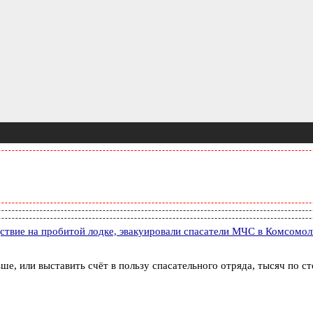
ствие на пробитой лодке, эвакуировали спасатели МЧС в Комсомо
ьше, или выставить счёт в пользу спасательного отряда, тысяч по с