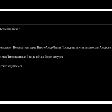
 Комсомольске?!
 явления, Неизвестная карта НижнеАмурЛага и Последние выставки автора в Амурске 
азетах Тихоокеанская Звезда и Наш Город Амурск
сий: задумаемся...