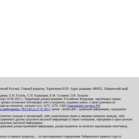
телей России). Главный редактор: Харитонова И.Ю. Адрес редакции: 680032, Хабаровский край,
данов, Е.Н. Голубь, С.Н. Бурындин, Б.М. Сухинин, О.В. Егорова
р) 16.06.2011 г. Территория распространения: Российская Федерация, зарубежные страны.
д архива составляют публикации газет и журналов, изданные книги, а также рукописи по
и не относятся, согласно ст.ст. 1275, 1276, 1306
Гражданского кодекса РФ
.
 информации» (ФЗ-149 от 27.07.06 г.)
архив «Дебри-ДВ», хранящий информацию, гражданско-
остоинство граждан и организаций, либо ущемляющих права и законные интересы граждан, либо
страненных другим средством массовой информации (а также сообщения, переданные в пресс-релизах
 средствах массовой информации».
держания распространенной информации, распространитель не является надлежащим ответчиком,
еля и главного редактор», - из апелляционного определения Хабаровского краевого суда от