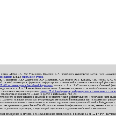
о знаком «Дебри-ДВ». 16+ Учредитель: Пронякин К.А. (член Союза журналистов России, член Союза писа
 сообщение
. E-mail:
editor@debri-dv.com
): К.А. Пронякин, И.Ю. Харитонова, А.Э. Мирмович, Ю.Н. Юрьев, Ю.В. Ковалев, Л.Н. Левина, А.Ю. Ж
 службой по надзору в сфере связи, информационных технологий и массовых коммуникаций (Роскомнадзо
5 «Об архивном деле в Российской Федерации»
, согласно п. 2 ст. 13 «Создание архивов». Основной фон
е, согласно п. 1 ст. 24 вышеобозначенного закона. Архивные документы к частной собственности редакци
ых технологий и защиты информации»
Закона РФ «Об информации, информационных технологиях и о защите
и работают на основании ст.8 «Право на доступ к информации» ФЗ-149.
етственности за распространение сведений, не соответствующих действительности и порочащих честь и д
 ...если они являются дословным воспроизведением сообщений и материалов или их фрагментов, распро
новлено и привлечено к ответственности за данное нарушение законодательства Российской Федерации о
актике применения судами Закона РФ «О средствах массовой информации», «по делам, вытекающим из со
ся в деятельность редакции, в ходе которой определяется содержание сообщений и материалов».
жит возложению на авторов, а по опубликованию опровержения, в порядке ч.2 ст.152 ГК РФ - на учредит