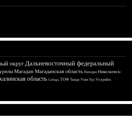
Дальневосточный федеральный
ный округ
Магадан
Магаданская область
урилы
Николаевск-
Находка
халинская область
ТОФ
Тында
Улан-Удэ
Уссурийск
Сибирь