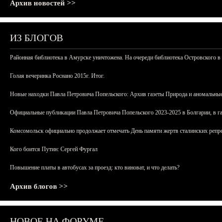
Архив новостей >>
ИЗ БЛОГОВ
Районная библиотека в Амурске уничтожена. На очереди библиотека Островского в
Голая вечеринка Роснано 2015г. Итог.
Новые находки Павла Петровича Попельского: Архив газеты Природа и аномальные
Официальные публикации Павла Петровича Попельского 2023-2025 в Болгарии, в г
Комсомольск официально продолжает отмечать День памяти жертв сталинских репрес
Кого боится Путин: Сергей Фургал
Повышение платы в автобусах за проезд: кто виноват, и что делать?
Архив блогов >>
НОВОЕ НА ФОРУМЕ