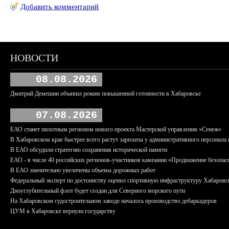
Добавить комментарий
НОВОСТИ
08.08.2026
Дмитрий Демешин объявил режим повышенной готовности в Хабаровске
07.08.2026
ЕАО станет пилотным регионом нового проекта Мастерской управления «Сенеж»
В Хабаровском крае быстрее всего растут зарплаты у административного персонала 
В ЕАО обсудили стратегию сохранения исторической памяти
ЕАО - в числе 40 российских регионов-участников кампании «Продвижение безопас
В ЕАО значительно увеличены объемы дорожных работ
Федеральный эксперт по достоинству оценил спортивную инфраструктуру Хабаровс
Дноуглубительный флот будет создан для Северного морского пути
На Хабаровском судостроительном заводе началось производство дебаркадеров
ЦУМ в Хабаровске вернули государству