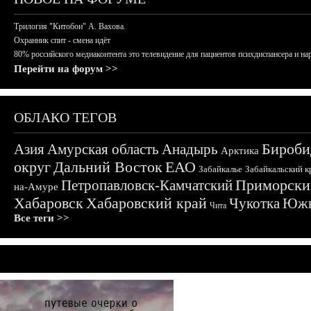
Трилогия "Китобои" А. Вахова.
Охранник спит - смена идёт
80% российского медиаконтента это телевидение для пациентов психдиспансера и на
Перейти на форум >>
ОБЛАКО ТЕГОВ
Бироби
Азия
Амурская область
Анадырь
Арктика
округ
Дальний Восток
ЕАО
Забайкалье
Забайкальский к
Приморски
Петропавловск-Камчатский
на-Амуре
Хабаровск
Хабаровский край
Чукотка
Южн
Чита
Все теги >>