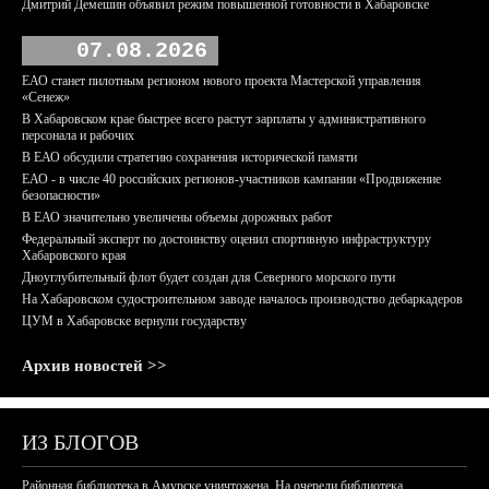
Дмитрий Демешин объявил режим повышенной готовности в Хабаровске
07.08.2026
ЕАО станет пилотным регионом нового проекта Мастерской управления
«Сенеж»
В Хабаровском крае быстрее всего растут зарплаты у административного
персонала и рабочих
В ЕАО обсудили стратегию сохранения исторической памяти
ЕАО - в числе 40 российских регионов-участников кампании «Продвижение
безопасности»
В ЕАО значительно увеличены объемы дорожных работ
Федеральный эксперт по достоинству оценил спортивную инфраструктуру
Хабаровского края
Дноуглубительный флот будет создан для Северного морского пути
На Хабаровском судостроительном заводе началось производство дебаркадеров
ЦУМ в Хабаровске вернули государству
Архив новостей >>
ИЗ БЛОГОВ
Районная библиотека в Амурске уничтожена. На очереди библиотека