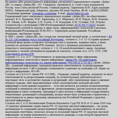
На данном сайте распространяется информация электронного периодического издания «Дебри-
ДВ» со знаком «Дебри-ДВ». 16+ Учредитель: Пронякин К.А. (член Союза журналистов
России, член Союза писателей России). Главный редактор: Харитонова И.Ю. Адрес редакции:
680032, Хабаровский край, Хабаровск, проспект 60-летия Октября, 88-46, т./ф.84212296081.
Электронная приемная:
Отправить сообщение
. E-mail:
editor@debri-dv.com
Редакционный совет электронного периодического издания «Дебри-ДВ» (на общественных
началах): К.А. Пронякин, И.Ю. Харитонова, А.Э. Мирмович, Ю.Н. Юрьев, Ю.В. Ковалев,
Л.Н. Левина, А.Ю. Жданов, Е.Н. Голубь, С.Н. Бурындин, Б.М. Сухинин, О.В. Егорова
Свидетельство о регистрации СМИ (Регистрационный номер)
ЭЛ № ФС77-45537
выдано
Федеральной службой по надзору в сфере связи, информационных технологий и массовых
коммуникаций (Роскомнадзор) 16.06.2011 г. Территория распространения: Российская
Федерация, зарубежные страны.
В 2006 г. проект «Дебри-ДВ» был создан как электронный частный архив, в соответствии с
ФЗ
№ 125 «Об архивном деле в Российской Федерации»
, согласно п. 2 ст. 13 «Создание архивов».
Основной фонд архива составляют публикации газет и журналов, изданные книги, а также
рукописи по дальневосточной (РФ) тематике. Доступ к архивным документам является
открытым в электронном виде, согласно п. 1 ст. 24 вышеобозначенного закона. Архивные
документы к частной собственности редакции не относятся, согласно ст.ст. 1275, 1276, 1306
Гражданского кодекса РФ
.
Согласно ч.2. п.3. ст.17 «Ответственность за правонарушения в сфере информации,
информационных технологий и защиты информации»
Закона РФ «Об информации,
информационных технологиях и о защите информации» (ФЗ-149 от 27.07.06 г.)
архив «Дебри-
ДВ», хранящий информацию, гражданско-правовую ответственность за распространение
информации не несет. Сайт и редакция основываются и работают на основании ст.8 «Право на
доступ к информации» ФЗ-149.
Согласно пп.3,4,6 ст.57 Закона РФ «О СМИ», «Редакция, главный редактор, журналист не несут
ответственности за распространение сведений, не соответствующих действительности и
порочащих честь и достоинство граждан и организаций, либо ущемляющих права и законные
интересы граждан, либо представляющих собой злоупотребление свободой массовой
информации и (или) правами журналиста: ...если они являются дословным воспроизведением
сообщений и материалов или их фрагментов, распространенных другим средством массовой
информации (а также сообщения, переданные в пресс-релизах и информация государственных,
общественных организаций и объединений), которое может быть установлено и привлечено к
ответственности за данное нарушение законодательства Российской Федерации о средствах
массовой информации».
Согласно абз.3, п.13 Постановления Пленума Верховного Суда РФ №16 от 15 июня 2010 года
«О практике применения судами Закона РФ «О средствах массовой информации», «по делам,
вытекающим из содержания распространенной информации, распространитель не является
надлежащим ответчиком, поскольку исходя из положений Закона РФ «О средствах массовой
информации» не вправе вмешиваться в деятельность редакции, в ходе которой определяется
содержание сообщений и материалов».