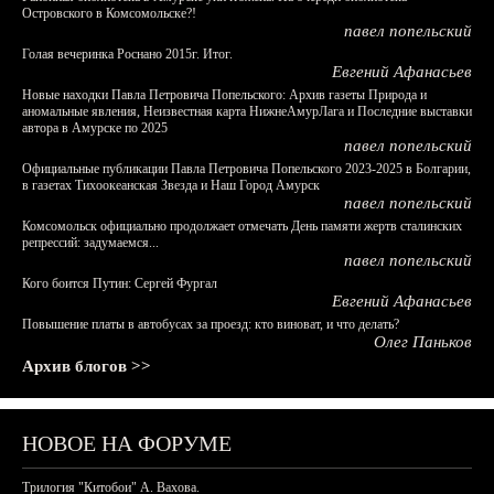
Островского в Комсомольске?!
павел попельский
Голая вечеринка Роснано 2015г. Итог.
Евгений Афанасьев
Новые находки Павла Петровича Попельского: Архив газеты Природа и
аномальные явления, Неизвестная карта НижнеАмурЛага и Последние выставки
автора в Амурске по 2025
павел попельский
Официальные публикации Павла Петровича Попельского 2023-2025 в Болгарии,
в газетах Тихоокеанская Звезда и Наш Город Амурск
павел попельский
Комсомольск официально продолжает отмечать День памяти жертв сталинских
репрессий: задумаемся...
павел попельский
Кого боится Путин: Сергей Фургал
Евгений Афанасьев
Повышение платы в автобусах за проезд: кто виноват, и что делать?
Олег Паньков
Архив блогов >>
НОВОЕ НА ФОРУМЕ
Трилогия "Китобои" А. Вахова.