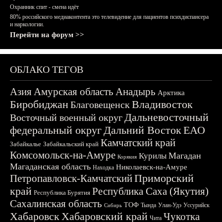
Охранник спит - смена идёт
80% российского медиаконтента это телевидение для пациентов психдиспансера
и наркологии.
Перейти на форум >>
ОБЛАКО ТЕГОВ
Азия
Амурская область
Анадырь
Арктика
Биробиджан
Владивосток
Благовещенск
Дальневосточный
Восточный военный округ
федеральный округ
Дальний Восток
ЕАО
Камчатский край
Забайкалье
Забайкальский край
Комсомольск-на-Амуре
Магадан
Курилы
Корякия
Магаданская область
Николаевск-на-Амуре
Находка
Приморский
Петропавловск-Камчатский
край
Республика Саха (Якутия)
Республика Бурятия
Сахалинская область
ТОФ
Тында
Улан-Удэ
Уссурийск
Сибирь
Хабаровск
Хабаровский край
Чукотка
Чита