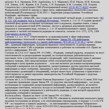
началах): К.А. Пронякин, И.Ю. Харитонова, А.Э. Мирмович, Ю.Н. Юрьев, Ю.В. Ковалев,
Л.Н. Левина, А.Ю. Жданов, Е.Н. Голубь, С.Н. Бурындин, Б.М. Сухинин, О.В. Егорова
Свидетельство о регистрации СМИ (Регистрационный номер)
ЭЛ № ФС77-45537
выдано
Федеральной службой по надзору в сфере связи, информационных технологий и массовых
коммуникаций (Роскомнадзор) 16.06.2011 г. Территория распространения: Российская
Федерация, зарубежные страны.
В 2006 г. проект «Дебри-ДВ» был создан как электронный частный архив, в соответствии с
ФЗ
№ 125 «Об архивном деле в Российской Федерации»
, согласно п. 2 ст. 13 «Создание архивов».
Основной фонд архива составляют публикации газет и журналов, изданные книги, а также
рукописи по дальневосточной (РФ) тематике. Доступ к архивным документам является
открытым в электронном виде, согласно п. 1 ст. 24 вышеобозначенного закона. Архивные
документы к частной собственности редакции не относятся, согласно ст.ст. 1275, 1276, 1306
Гражданского кодекса РФ
.
Согласно ч.2. п.3. ст.17 «Ответственность за правонарушения в сфере информации,
информационных технологий и защиты информации»
Закона РФ «Об информации,
информационных технологиях и о защите информации» (ФЗ-149 от 27.07.06 г.)
архив «Дебри-
ДВ», хранящий информацию, гражданско-правовую ответственность за распространение
информации не несет. Сайт и редакция основываются и работают на основании ст.8 «Право на
доступ к информации» ФЗ-149.
Согласно пп.3,4,6 ст.57 Закона РФ «О СМИ», «Редакция, главный редактор, журналист не несут
ответственности за распространение сведений, не соответствующих действительности и
порочащих честь и достоинство граждан и организаций, либо ущемляющих права и законные
интересы граждан, либо представляющих собой злоупотребление свободой массовой
информации и (или) правами журналиста: ...если они являются дословным воспроизведением
сообщений и материалов или их фрагментов, распространенных другим средством массовой
информации (а также сообщения, переданные в пресс-релизах и информация государственных,
общественных организаций и объединений), которое может быть установлено и привлечено к
ответственности за данное нарушение законодательства Российской Федерации о средствах
массовой информации».
Согласно абз.3, п.13 Постановления Пленума Верховного Суда РФ №16 от 15 июня 2010 года
«О практике применения судами Закона РФ «О средствах массовой информации», «по делам,
вытекающим из содержания распространенной информации, распространитель не является
надлежащим ответчиком, поскольку исходя из положений Закона РФ «О средствах массовой
информации» не вправе вмешиваться в деятельность редакции, в ходе которой определяется
содержание сообщений и материалов».
Воспользуйтесь «Правом на ответ» (ст.46 Закона РФ «О СМИ»).
«В соответствии с положением ч.3 ст.196 ГПК РФ, обязанность компенсации морального вреда
подлежит возложению на авторов, а по опубликованию опровержения, в порядке ч.2 ст.152 ГК
РФ - на учредителя и главного редактор», - из апелляционного определения Хабаровского
краевого суда от 22.08.2012 г. (дело №33-5325/2012) председательствующего И.И.Куликовой,
судей С.И.Дорожко, Н.В.Пестовой.