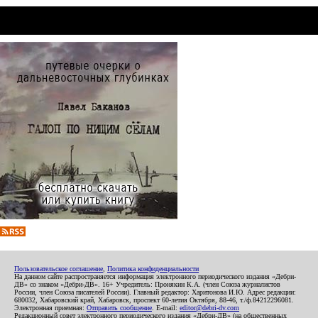
Пользовательское соглашение
,
Политика конфиденциальности
На данном сайте распространяется информация электронного периодического издания «Дебри-
ДВ» со знаком «Дебри-ДВ». 16+ Учредитель: Пронякин К.А. (член Союза журналистов
России, член Союза писателей России). Главный редактор: Харитонова И.Ю. Адрес редакции:
680032, Хабаровский край, Хабаровск, проспект 60-летия Октября, 88-46, т./ф.84212296081.
Электронная приемная:
Отправить сообщение
. E-mail:
editor@debri-dv.com
Редакционный совет электронного периодического издания «Дебри-ДВ» (на общественных