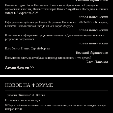
Евгений Афанасьев
Новые находки Павла Петровича Попельского: Архив газеты Природа и
аномальные явления, Неизвестная карта НижнеАмурЛага и Последние выставки
автора в Амурске по 2025
павел попельский
Официальные публикации Павла Петровича Попельского 2023-2025 в Болгарии,
в газетах Тихоокеанская Звезда и Наш Город Амурск
павел попельский
Комсомольск официально продолжает отмечать День памяти жертв сталинских
репрессий: задумаемся...
павел попельский
Кого боится Путин: Сергей Фургал
Евгений Афанасьев
Повышение платы в автобусах за проезд: кто виноват, и что делать?
Олег Паньков
Архив блогов >>
НОВОЕ НА ФОРУМЕ
Трилогия "Китобои" А. Вахова.
Охранник спит - смена идёт
80% российского медиаконтента это телевидение для пациентов психдиспансера
и наркологии.