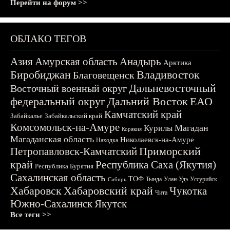
Перейти на форум >>
ОБЛАКО ТЕГОВ
Азия
Амурская область
Анадырь
Арктика
Биробиджан
Владивосток
Благовещенск
Дальневосточный
Восточный военный округ
федеральный округ
Дальний Восток
ЕАО
Камчатский край
Забайкалье
Забайкальский край
Комсомольск-на-Амуре
Магадан
Курилы
Корякия
Магаданская область
Николаевск-на-Амуре
Находка
Приморский
Петропавловск-Камчатский
край
Республика Саха (Якутия)
Республика Бурятия
Сахалинская область
ТОФ
Тында
Улан-Удэ
Уссурийск
Сибирь
Хабаровск
Хабаровский край
Чукотка
Чита
Южно-Сахалинск
Якутск
Все теги >>