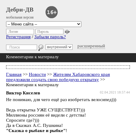
Дебри-ДВ
мобильная версия
Логин
Пароль
Регистрация
/
Забыли пароль?
расширенный
Комментарии к материалу
Главная
>>
Новости
>>
Жителям Хабаровского края
предложили создать свою победную открытку
>>
Комментарии к материалу
Виктор Киселев
02.04.2021 18:57:44
Не понимаю, для чего ещё раз изобретать велосипед)))
Ведь открытка УЖЕ СУЩЕСТВУЕТ!)))
Миллионы россиян её видели с детства!
Спросите где?)))
Да в Сказках А.С. Пушкина!
"Сказка о рыбаке и рыбке"
!