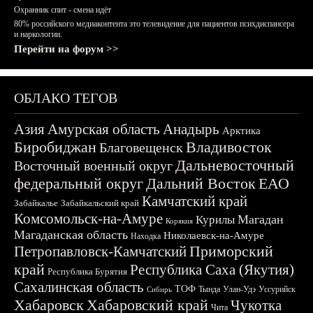
Охранник спит - смена идёт
80% российского медиаконтента это телевидение для пациентов психдиспансера
и наркологии.
Перейти на форум >>
ОБЛАКО ТЕГОВ
Азия
Амурская область
Анадырь
Арктика
Биробиджан
Владивосток
Благовещенск
Дальневосточный
Восточный военный округ
федеральный округ
Дальний Восток
ЕАО
Камчатский край
Забайкалье
Забайкальский край
Комсомольск-на-Амуре
Магадан
Курилы
Корякия
Магаданская область
Николаевск-на-Амуре
Находка
Приморский
Петропавловск-Камчатский
край
Республика Саха (Якутия)
Республика Бурятия
Сахалинская область
ТОФ
Тында
Улан-Удэ
Уссурийск
Сибирь
Хабаровск
Хабаровский край
Чукотка
Чита