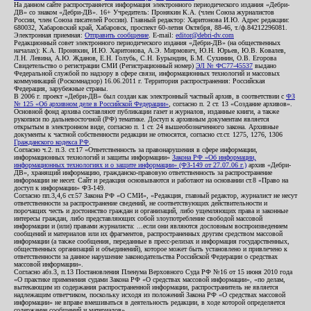
На данном сайте распространяется информация электронного периодического издания «Дебри-
ДВ» со знаком «Дебри-ДВ». 16+ Учредитель: Пронякин К.А. (член Союза журналистов
России, член Союза писателей России). Главный редактор: Харитонова И.Ю. Адрес редакции:
680032, Хабаровский край, Хабаровск, проспект 60-летия Октября, 88-46, т./ф.84212296081.
Электронная приемная:
Отправить сообщение
. E-mail:
editor@debri-dv.com
Редакционный совет электронного периодического издания «Дебри-ДВ» (на общественных
началах): К.А. Пронякин, И.Ю. Харитонова, А.Э. Мирмович, Ю.Н. Юрьев, Ю.В. Ковалев,
Л.Н. Левина, А.Ю. Жданов, Е.Н. Голубь, С.Н. Бурындин, Б.М. Сухинин, О.В. Егорова
Свидетельство о регистрации СМИ (Регистрационный номер)
ЭЛ № ФС77-45537
выдано
Федеральной службой по надзору в сфере связи, информационных технологий и массовых
коммуникаций (Роскомнадзор) 16.06.2011 г. Территория распространения: Российская
Федерация, зарубежные страны.
В 2006 г. проект «Дебри-ДВ» был создан как электронный частный архив, в соответствии с
ФЗ
№ 125 «Об архивном деле в Российской Федерации»
, согласно п. 2 ст. 13 «Создание архивов».
Основной фонд архива составляют публикации газет и журналов, изданные книги, а также
рукописи по дальневосточной (РФ) тематике. Доступ к архивным документам является
открытым в электронном виде, согласно п. 1 ст. 24 вышеобозначенного закона. Архивные
документы к частной собственности редакции не относятся, согласно ст.ст. 1275, 1276, 1306
Гражданского кодекса РФ
.
Согласно ч.2. п.3. ст.17 «Ответственность за правонарушения в сфере информации,
информационных технологий и защиты информации»
Закона РФ «Об информации,
информационных технологиях и о защите информации» (ФЗ-149 от 27.07.06 г.)
архив «Дебри-
ДВ», хранящий информацию, гражданско-правовую ответственность за распространение
информации не несет. Сайт и редакция основываются и работают на основании ст.8 «Право на
доступ к информации» ФЗ-149.
Согласно пп.3,4,6 ст.57 Закона РФ «О СМИ», «Редакция, главный редактор, журналист не несут
ответственности за распространение сведений, не соответствующих действительности и
порочащих честь и достоинство граждан и организаций, либо ущемляющих права и законные
интересы граждан, либо представляющих собой злоупотребление свободой массовой
информации и (или) правами журналиста: ...если они являются дословным воспроизведением
сообщений и материалов или их фрагментов, распространенных другим средством массовой
информации (а также сообщения, переданные в пресс-релизах и информация государственных,
общественных организаций и объединений), которое может быть установлено и привлечено к
ответственности за данное нарушение законодательства Российской Федерации о средствах
массовой информации».
Согласно абз.3, п.13 Постановления Пленума Верховного Суда РФ №16 от 15 июня 2010 года
«О практике применения судами Закона РФ «О средствах массовой информации», «по делам,
вытекающим из содержания распространенной информации, распространитель не является
надлежащим ответчиком, поскольку исходя из положений Закона РФ «О средствах массовой
информации» не вправе вмешиваться в деятельность редакции, в ходе которой определяется
содержание сообщений и материалов».