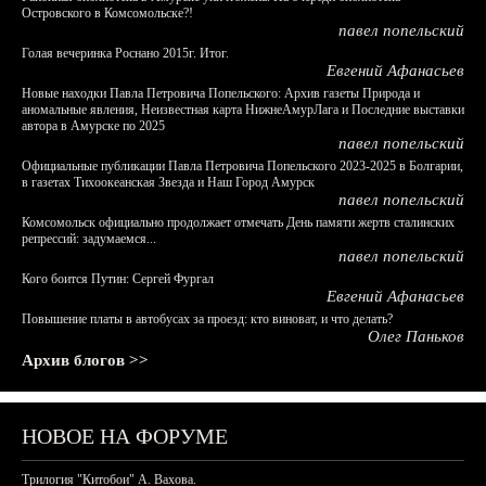
Островского в Комсомольске?!
павел попельский
Голая вечеринка Роснано 2015г. Итог.
Евгений Афанасьев
Новые находки Павла Петровича Попельского: Архив газеты Природа и
аномальные явления, Неизвестная карта НижнеАмурЛага и Последние выставки
автора в Амурске по 2025
павел попельский
Официальные публикации Павла Петровича Попельского 2023-2025 в Болгарии,
в газетах Тихоокеанская Звезда и Наш Город Амурск
павел попельский
Комсомольск официально продолжает отмечать День памяти жертв сталинских
репрессий: задумаемся...
павел попельский
Кого боится Путин: Сергей Фургал
Евгений Афанасьев
Повышение платы в автобусах за проезд: кто виноват, и что делать?
Олег Паньков
Архив блогов >>
НОВОЕ НА ФОРУМЕ
Трилогия "Китобои" А. Вахова.