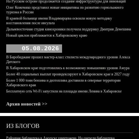
На Русском острове продолжается создание инфраструктуры для инноваций
Олег Кожемяко представил новые инициативы по развитию горнолыжного
туризма в России
В краевой больнице имени Владимирцева освоили новую методику
восстановления после инсульта
Дальневосточная студия кинохроники получила поддержку Дмитрия Демешина
Новый циклон приближается к Хабаровскому краю
05.08.2026
В Биробиджане прошел мастер-класс стилиста международного уровня Алекса
Датского
В Хабаровском крае подготовились к возможному повышению уровня Амура
Более 40 социальных выплат проиндексируют в Хабаровском крае в 2027 году
Более 1 000 тонн бензина и дизтоплива доставили в северные территории
Хабаровского края
Бесплатную сеть Wi-Fi запустили на площади имени Ленина в Хабаровске
Архив новостей >>
ИЗ БЛОГОВ
Районная библиотека в Амурске уничтожена. На очереди библиотека