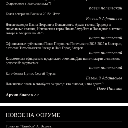
Островского в Комсомольске?!
павел попельский
Голая вечеринка Роснано 2015г. Итог.
Евгений Афанасьев
Новые находки Павла Петровича Попельского: Архив газеты Природа и
аномальные явления, Неизвестная карта НижнеАмурЛага и Последние выставки
автора в Амурске по 2025
павел попельский
Официальные публикации Павла Петровича Попельского 2023-2025 в Болгарии,
в газетах Тихоокеанская Звезда и Наш Город Амурск
павел попельский
Комсомольск официально продолжает отмечать День памяти жертв сталинских
репрессий: задумаемся...
павел попельский
Кого боится Путин: Сергей Фургал
Евгений Афанасьев
Повышение платы в автобусах за проезд: кто виноват, и что делать?
Олег Паньков
Архив блогов >>
НОВОЕ НА ФОРУМЕ
Трилогия "Китобои" А. Вахова.