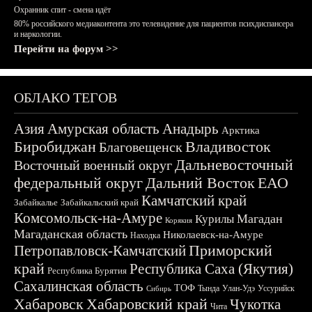
Охранник спит - смена идёт
80% российского медиаконтента это телевидение для пациентов психдиспансера
и наркологии.
Перейти на форум >>
ОБЛАКО ТЕГОВ
Азия
Амурская область
Анадырь
Арктика
Биробиджан
Владивосток
Благовещенск
Дальневосточный
Восточный военный округ
федеральный округ
Дальний Восток
ЕАО
Камчатский край
Забайкалье
Забайкальский край
Комсомольск-на-Амуре
Магадан
Курилы
Корякия
Магаданская область
Николаевск-на-Амуре
Находка
Приморский
Петропавловск-Камчатский
край
Республика Саха (Якутия)
Республика Бурятия
Сахалинская область
ТОФ
Тында
Улан-Удэ
Уссурийск
Сибирь
Хабаровск
Хабаровский край
Чукотка
Чита