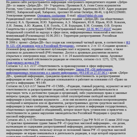
На данном сайте распространяется информация электронного периодического издания «Дебри-
ДВ» со знаком «Дебри-ДВ». 16+ Учредитель: Пронякин К.А. (член Союза журналистов
России, член Союза писателей России). Главный редактор: Харитонова И.Ю. Адрес редакции:
680032, Хабаровский край, Хабаровск, проспект 60-летия Октября, 88-46, т./ф.84212296081.
Электронная приемная:
Отправить сообщение
. E-mail:
editor@debri-dv.com
Редакционный совет электронного периодического издания «Дебри-ДВ» (на общественных
началах): К.А. Пронякин, И.Ю. Харитонова, А.Э. Мирмович, Ю.Н. Юрьев, Ю.В. Ковалев,
Л.Н. Левина, А.Ю. Жданов, Е.Н. Голубь, С.Н. Бурындин, Б.М. Сухинин, О.В. Егорова
Свидетельство о регистрации СМИ (Регистрационный номер)
ЭЛ № ФС77-45537
выдано
Федеральной службой по надзору в сфере связи, информационных технологий и массовых
коммуникаций (Роскомнадзор) 16.06.2011 г. Территория распространения: Российская
Федерация, зарубежные страны.
В 2006 г. проект «Дебри-ДВ» был создан как электронный частный архив, в соответствии с
ФЗ
№ 125 «Об архивном деле в Российской Федерации»
, согласно п. 2 ст. 13 «Создание архивов».
Основной фонд архива составляют публикации газет и журналов, изданные книги, а также
рукописи по дальневосточной (РФ) тематике. Доступ к архивным документам является
открытым в электронном виде, согласно п. 1 ст. 24 вышеобозначенного закона. Архивные
документы к частной собственности редакции не относятся, согласно ст.ст. 1275, 1276, 1306
Гражданского кодекса РФ
.
Согласно ч.2. п.3. ст.17 «Ответственность за правонарушения в сфере информации,
информационных технологий и защиты информации»
Закона РФ «Об информации,
информационных технологиях и о защите информации» (ФЗ-149 от 27.07.06 г.)
архив «Дебри-
ДВ», хранящий информацию, гражданско-правовую ответственность за распространение
информации не несет. Сайт и редакция основываются и работают на основании ст.8 «Право на
доступ к информации» ФЗ-149.
Согласно пп.3,4,6 ст.57 Закона РФ «О СМИ», «Редакция, главный редактор, журналист не несут
ответственности за распространение сведений, не соответствующих действительности и
порочащих честь и достоинство граждан и организаций, либо ущемляющих права и законные
интересы граждан, либо представляющих собой злоупотребление свободой массовой
информации и (или) правами журналиста: ...если они являются дословным воспроизведением
сообщений и материалов или их фрагментов, распространенных другим средством массовой
информации (а также сообщения, переданные в пресс-релизах и информация государственных,
общественных организаций и объединений), которое может быть установлено и привлечено к
ответственности за данное нарушение законодательства Российской Федерации о средствах
массовой информации».
Согласно абз.3, п.13 Постановления Пленума Верховного Суда РФ №16 от 15 июня 2010 года
«О практике применения судами Закона РФ «О средствах массовой информации», «по делам,
вытекающим из содержания распространенной информации, распространитель не является
надлежащим ответчиком, поскольку исходя из положений Закона РФ «О средствах массовой
информации» не вправе вмешиваться в деятельность редакции, в ходе которой определяется
содержание сообщений и материалов».