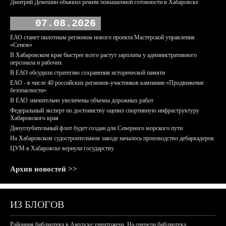
Дмитрий Демешин объявил режим повышенной готовности в Хабаровске
07.08.2026
ЕАО станет пилотным регионом нового проекта Мастерской управления
«Сенеж»
В Хабаровском крае быстрее всего растут зарплаты у административного
персонала и рабочих
В ЕАО обсудили стратегию сохранения исторической памяти
ЕАО - в числе 40 российских регионов-участников кампании «Продвижение
безопасности»
В ЕАО значительно увеличены объемы дорожных работ
Федеральный эксперт по достоинству оценил спортивную инфраструктуру
Хабаровского края
Дноуглубительный флот будет создан для Северного морского пути
На Хабаровском судостроительном заводе началось производство дебаркадеров
ЦУМ в Хабаровске вернули государству
Архив новостей >>
ИЗ БЛОГОВ
Районная библиотека в Амурске уничтожена. На очереди библиотека