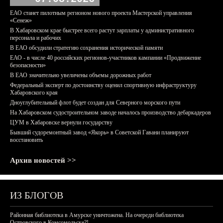
ЕАО станет пилотным регионом нового проекта Мастерской управления
«Сенеж»
В Хабаровском крае быстрее всего растут зарплаты у административного
персонала и рабочих
В ЕАО обсудили стратегию сохранения исторической памяти
ЕАО - в числе 40 российских регионов-участников кампании «Продвижение
безопасности»
В ЕАО значительно увеличены объемы дорожных работ
Федеральный эксперт по достоинству оценил спортивную инфраструктуру
Хабаровского края
Дноуглубительный флот будет создан для Северного морского пути
На Хабаровском судостроительном заводе началось производство дебаркадеров
ЦУМ в Хабаровске вернули государству
Бывший судоремонтный завод «Якорь» в Советской Гавани планируют
восстановить
Архив новостей >>
ИЗ БЛОГОВ
Районная библиотека в Амурске уничтожена. На очереди библиотека
Островского в Комсомольске?!