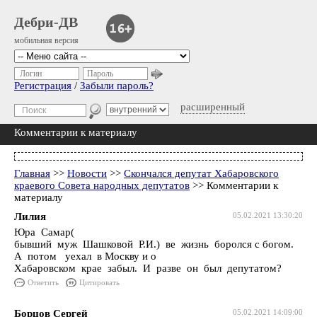
Дебри-ДВ
мобильная версия
Логин
Пароль
Регистрация
/
Забыли пароль?
расширенный
Комментарии к материалу
Главная
>>
Новости
>>
Скончался депутат Хабаровского
краевого Совета народных депутатов
>> Комментарии к
материалу
Лилия
05.02.2021 13:30:20
Юра Самар(
бывший муж Шашковой Р.И.) ве жизнь боролся с богом.
А потом уехал в Москву и о
Хабаровском крае забыл. И разве он был депутатом?
Ответить
Цитировать
Борцов Сергей
05.02.2021 14:09:00