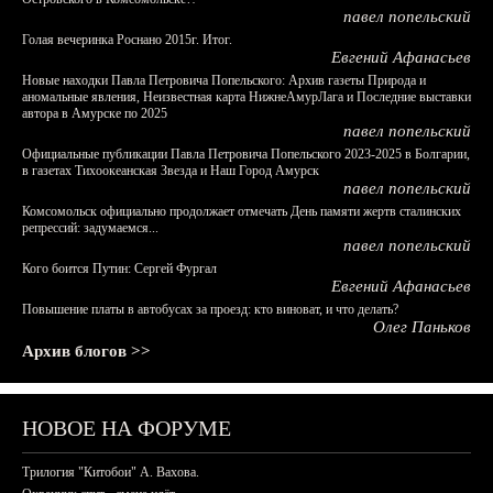
павел попельский
Голая вечеринка Роснано 2015г. Итог.
Евгений Афанасьев
Новые находки Павла Петровича Попельского: Архив газеты Природа и
аномальные явления, Неизвестная карта НижнеАмурЛага и Последние выставки
автора в Амурске по 2025
павел попельский
Официальные публикации Павла Петровича Попельского 2023-2025 в Болгарии,
в газетах Тихоокеанская Звезда и Наш Город Амурск
павел попельский
Комсомольск официально продолжает отмечать День памяти жертв сталинских
репрессий: задумаемся...
павел попельский
Кого боится Путин: Сергей Фургал
Евгений Афанасьев
Повышение платы в автобусах за проезд: кто виноват, и что делать?
Олег Паньков
Архив блогов >>
НОВОЕ НА ФОРУМЕ
Трилогия "Китобои" А. Вахова.