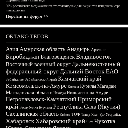
Охранник спит - смена идёт
80% российского медиаконтента это телевидение для пациентов психдиспансера
и наркологии.
Перейти на форум >>
ОБЛАКО ТЕГОВ
Азия
Амурская область
Анадырь
Арктика
Биробиджан
Владивосток
Благовещенск
Дальневосточный
Восточный военный округ
федеральный округ
Дальний Восток
ЕАО
Камчатский край
Забайкалье
Забайкальский край
Комсомольск-на-Амуре
Магадан
Курилы
Корякия
Магаданская область
Николаевск-на-Амуре
Находка
Приморский
Петропавловск-Камчатский
край
Республика Саха (Якутия)
Республика Бурятия
Сахалинская область
ТОФ
Тында
Улан-Удэ
Уссурийск
Сибирь
Хабаровск
Хабаровский край
Чукотка
Чита