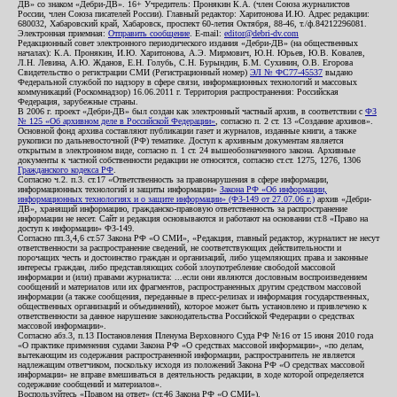
ДВ» со знаком «Дебри-ДВ». 16+ Учредитель: Пронякин К.А. (член Союза журналистов
России, член Союза писателей России). Главный редактор: Харитонова И.Ю. Адрес редакции:
680032, Хабаровский край, Хабаровск, проспект 60-летия Октября, 88-46, т./ф.84212296081.
Электронная приемная:
Отправить сообщение
. E-mail:
editor@debri-dv.com
Редакционный совет электронного периодического издания «Дебри-ДВ» (на общественных
началах): К.А. Пронякин, И.Ю. Харитонова, А.Э. Мирмович, Ю.Н. Юрьев, Ю.В. Ковалев,
Л.Н. Левина, А.Ю. Жданов, Е.Н. Голубь, С.Н. Бурындин, Б.М. Сухинин, О.В. Егорова
Свидетельство о регистрации СМИ (Регистрационный номер)
ЭЛ № ФС77-45537
выдано
Федеральной службой по надзору в сфере связи, информационных технологий и массовых
коммуникаций (Роскомнадзор) 16.06.2011 г. Территория распространения: Российская
Федерация, зарубежные страны.
В 2006 г. проект «Дебри-ДВ» был создан как электронный частный архив, в соответствии с
ФЗ
№ 125 «Об архивном деле в Российской Федерации»
, согласно п. 2 ст. 13 «Создание архивов».
Основной фонд архива составляют публикации газет и журналов, изданные книги, а также
рукописи по дальневосточной (РФ) тематике. Доступ к архивным документам является
открытым в электронном виде, согласно п. 1 ст. 24 вышеобозначенного закона. Архивные
документы к частной собственности редакции не относятся, согласно ст.ст. 1275, 1276, 1306
Гражданского кодекса РФ
.
Согласно ч.2. п.3. ст.17 «Ответственность за правонарушения в сфере информации,
информационных технологий и защиты информации»
Закона РФ «Об информации,
информационных технологиях и о защите информации» (ФЗ-149 от 27.07.06 г.)
архив «Дебри-
ДВ», хранящий информацию, гражданско-правовую ответственность за распространение
информации не несет. Сайт и редакция основываются и работают на основании ст.8 «Право на
доступ к информации» ФЗ-149.
Согласно пп.3,4,6 ст.57 Закона РФ «О СМИ», «Редакция, главный редактор, журналист не несут
ответственности за распространение сведений, не соответствующих действительности и
порочащих честь и достоинство граждан и организаций, либо ущемляющих права и законные
интересы граждан, либо представляющих собой злоупотребление свободой массовой
информации и (или) правами журналиста: ...если они являются дословным воспроизведением
сообщений и материалов или их фрагментов, распространенных другим средством массовой
информации (а также сообщения, переданные в пресс-релизах и информация государственных,
общественных организаций и объединений), которое может быть установлено и привлечено к
ответственности за данное нарушение законодательства Российской Федерации о средствах
массовой информации».
Согласно абз.3, п.13 Постановления Пленума Верховного Суда РФ №16 от 15 июня 2010 года
«О практике применения судами Закона РФ «О средствах массовой информации», «по делам,
вытекающим из содержания распространенной информации, распространитель не является
надлежащим ответчиком, поскольку исходя из положений Закона РФ «О средствах массовой
информации» не вправе вмешиваться в деятельность редакции, в ходе которой определяется
содержание сообщений и материалов».
Воспользуйтесь «Правом на ответ» (ст.46 Закона РФ «О СМИ»).