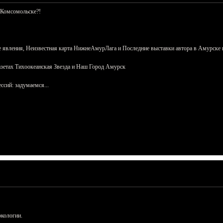
 Комсомольске?!
 явления, Неизвестная карта НижнеАмурЛага и Последние выставки автора в Амурске 
азетах Тихоокеанская Звезда и Наш Город Амурск
сий: задумаемся...
ркологии.