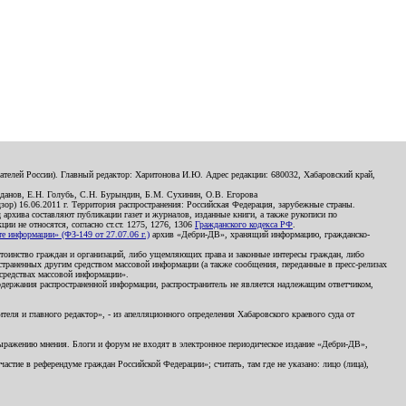
телей России). Главный редактор: Харитонова И.Ю. Адрес редакции: 680032, Хабаровский край,
данов, Е.Н. Голубь, С.Н. Бурындин, Б.М. Сухинин, О.В. Егорова
р) 16.06.2011 г. Территория распространения: Российская Федерация, зарубежные страны.
д архива составляют публикации газет и журналов, изданные книги, а также рукописи по
и не относятся, согласно ст.ст. 1275, 1276, 1306
Гражданского кодекса РФ
.
 информации» (ФЗ-149 от 27.07.06 г.)
архив «Дебри-ДВ», хранящий информацию, гражданско-
остоинство граждан и организаций, либо ущемляющих права и законные интересы граждан, либо
страненных другим средством массовой информации (а также сообщения, переданные в пресс-релизах
 средствах массовой информации».
держания распространенной информации, распространитель не является надлежащим ответчиком,
еля и главного редактор», - из апелляционного определения Хабаровского краевого суда от
 выражению мнения. Блоги и форум не входят в электронное периодическое издание «Дебри-ДВ»,
стие в референдуме граждан Российской Федерации»; считать, там где не указано: лицо (лица),