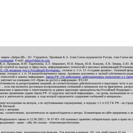
о знаком «Дебри-ДВ». 16+ Учредитель: Пронякин К.А. (член Союза журналистов России, член Союза писа
 сообщение
. E-mail:
editor@debri-dv.com
): К.А. Пронякин, И.Ю. Харитонова, А.Э. Мирмович, Ю.Н. Юрьев, Ю.В. Ковалев, Л.Н. Левина, А.Ю. Ж
 службой по надзору в сфере связи, информационных технологий и массовых коммуникаций (Роскомнадзо
5 «Об архивном деле в Российской Федерации»
, согласно п. 2 ст. 13 «Создание архивов». Основной фон
е, согласно п. 1 ст. 24 вышеобозначенного закона. Архивные документы к частной собственности редакци
ых технологий и защиты информации»
Закона РФ «Об информации, информационных технологиях и о защите
и работают на основании ст.8 «Право на доступ к информации» ФЗ-149.
етственности за распространение сведений, не соответствующих действительности и порочащих честь и д
 ...если они являются дословным воспроизведением сообщений и материалов или их фрагментов, распро
новлено и привлечено к ответственности за данное нарушение законодательства Российской Федерации о
актике применения судами Закона РФ «О средствах массовой информации», «по делам, вытекающим из со
ся в деятельность редакции, в ходе которой определяется содержание сообщений и материалов».
жит возложению на авторов, а по опубликованию опровержения, в порядке ч.2 ст.152 ГК РФ - на учредит
.В.Пестовой.
ску с авторами.
енны, соответственно, исключительно их правообладатели и авторы. Комментарии на сайте приравнены к
дерального закона от 12.06.2002 г. № 67-ФЗ «Об основных гарантиях избирательных прав и права на уча
дование) - едино - сайт, без оплаты - безвозмездно/бесплатно.
 актуальные темы, просветительские функции. Для мужчин и женщин. 16+ для детей старше 16 лет.