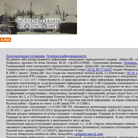
Пользовательское соглашение
,
Политика конфиденциальности
На данном сайте распространяется информация электронного периодического издания «Дебри-ДВ» с
Хабаровск, проспект 60-летия Октября, 88-46, т./ф.84212296081. Электронная приемная:
Отправить
Редакционный совет электронного периодического издания «Дебри-ДВ» (на общественных началах
Свидетельство о регистрации СМИ (Регистрационный номер)
ЭЛ № ФС77-45537
выдано Федеральной
В 2006 г. проект «Дебри-ДВ» был создан как электронный частный архив, в соответствии с
ФЗ № 12
дальневосточной (РФ) тематике. Доступ к архивным документам является открытым в электронном вид
Согласно ч.2. п.3. ст.17 «Ответственность за правонарушения в сфере информации, информационн
правовую ответственность за распространение информации не несет. Сайт и редакция основываются 
Согласно пп.3,4,6 ст.57 Закона РФ «О СМИ», «Редакция, главный редактор, журналист не несут отв
представляющих собой злоупотребление свободой массовой информации и (или) правами журналиста:
и информация государственных, общественных организаций и объединений), которое может быть уста
Согласно абз.3, п.13 Постановления Пленума Верховного Суда РФ №16 от 15 июня 2010 года «О пр
поскольку исходя из положений Закона РФ «О средствах массовой информации» не вправе вмешивать
Воспользуйтесь «Правом на ответ» (ст.46 Закона РФ «О СМИ»).
«В соответствии с положением ч.3 ст.196 ГПК РФ, обязанность компенсации морального вреда подле
22.08.2012 г. (дело №33-5325/2012) председательствующего И.И.Куликовой, судей С.И.Дорожко, Н
Мнения авторов материалов не всегда совпадают с позицией редакции. Редакция не вступает в перепи
Редакция не несет ответственность за содержание внешних ссылок и комментариев. За них ответств
ответственность за достоверность и наполняемость несут авторы.
Политические опросы/голосования проводятся согласно ч.2. ст.46 «Опросы общественного мнения» Фе
заказавшее (заказавших) проведение опроса и оплатившее (оплативших) указанную публикацию (обнаро
Часовой пояс сервера UTC+11 (AEST), фактически +8 мск.
Если вы обнаружили ошибки на сайте, пожалуйста,
сообщите нам об этом
.
Распространение информации о политической, социальной, духовной жизни общества, публикации на