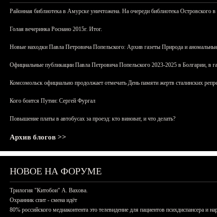
Районная библиотека в Амурске уничтожена. На очереди библиотека Островского в
Голая вечеринка Роснано 2015г. Итог.
Новые находки Павла Петровича Попельского: Архив газеты Природа и аномальные
Официальные публикации Павла Петровича Попельского 2023-2025 в Болгарии, в г
Комсомольск официально продолжает отмечать День памяти жертв сталинских репрес
Кого боится Путин: Сергей Фургал
Повышение платы в автобусах за проезд: кто виноват, и что делать?
Архив блогов >>
НОВОЕ НА ФОРУМЕ
Трилогия "Китобои" А. Вахова.
Охранник спит - смена идёт
80% российского медиаконтента это телевидение для пациентов психдиспансера и на