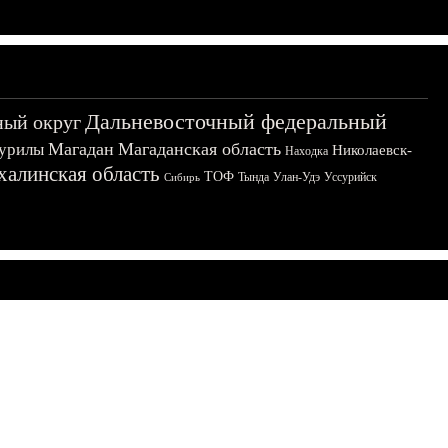
Дальневосточный федеральный
ный округ
Магадан
Магаданская область
урилы
Николаевск-
Находка
халинская область
ТОФ
Тында
Улан-Удэ
Уссурийск
Сибирь