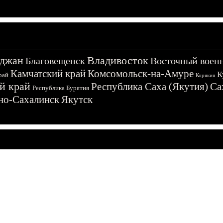
джан
Владивосток
Благовещенск
Восточный воен
Камчатский край
Комсомольск-на-Амуре
К
рай
Корякия
й край
Республика Саха (Якутия)
Са
Республика Бурятия
о-Сахалинск
Якутск