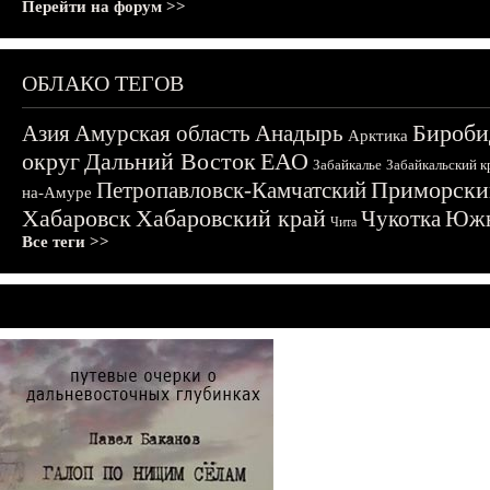
Перейти на форум >>
ОБЛАКО ТЕГОВ
Бироби
Азия
Амурская область
Анадырь
Арктика
округ
Дальний Восток
ЕАО
Забайкалье
Забайкальский к
Приморски
Петропавловск-Камчатский
на-Амуре
Хабаровск
Хабаровский край
Чукотка
Южн
Чита
Все теги >>