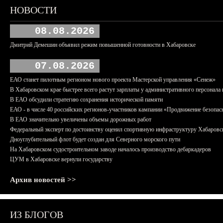
НОВОСТИ
08.08.2026
Дмитрий Демешин объявил режим повышенной готовности в Хабаровске
07.08.2026
ЕАО станет пилотным регионом нового проекта Мастерской управления «Сенеж»
В Хабаровском крае быстрее всего растут зарплаты у административного персонала 
В ЕАО обсудили стратегию сохранения исторической памяти
ЕАО - в числе 40 российских регионов-участников кампании «Продвижение безопас
В ЕАО значительно увеличены объемы дорожных работ
Федеральный эксперт по достоинству оценил спортивную инфраструктуру Хабаровс
Дноуглубительный флот будет создан для Северного морского пути
На Хабаровском судостроительном заводе началось производство дебаркадеров
ЦУМ в Хабаровске вернули государству
Архив новостей >>
ИЗ БЛОГОВ