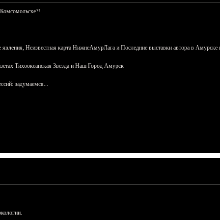
 Комсомольске?!
 явления, Неизвестная карта НижнеАмурЛага и Последние выставки автора в Амурске 
азетах Тихоокеанская Звезда и Наш Город Амурск
сий: задумаемся...
ркологии.