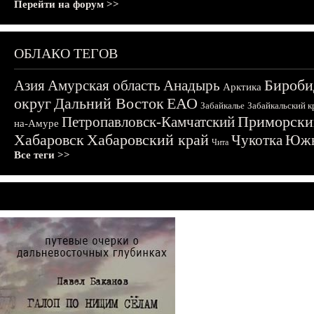
Перейти на форум >>
ОБЛАКО ТЕГОВ
Бироби
Азия
Амурская область
Анадырь
Арктика
округ
Дальний Восток
ЕАО
Забайкалье
Забайкальский к
Приморски
Петропавловск-Камчатский
на-Амуре
Хабаровск
Хабаровский край
Чукотка
Южн
Чита
Все теги >>