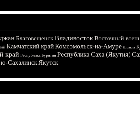
джан
Владивосток
Благовещенск
Восточный воен
Камчатский край
Комсомольск-на-Амуре
К
рай
Корякия
й край
Республика Саха (Якутия)
Са
Республика Бурятия
о-Сахалинск
Якутск