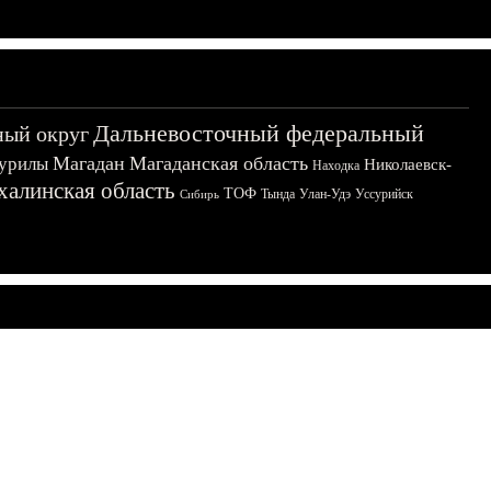
Дальневосточный федеральный
ный округ
Магадан
Магаданская область
урилы
Николаевск-
Находка
халинская область
ТОФ
Тында
Улан-Удэ
Уссурийск
Сибирь