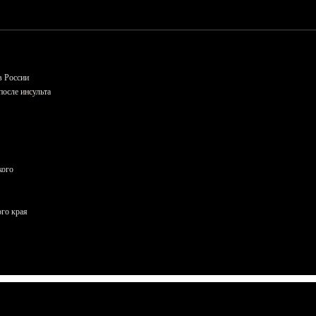
в России
осле инсульта
кого
ого края