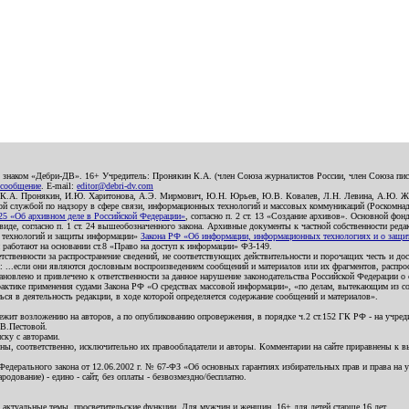
о знаком «Дебри-ДВ». 16+ Учредитель: Пронякин К.А. (член Союза журналистов России, член Союза писа
 сообщение
. E-mail:
editor@debri-dv.com
): К.А. Пронякин, И.Ю. Харитонова, А.Э. Мирмович, Ю.Н. Юрьев, Ю.В. Ковалев, Л.Н. Левина, А.Ю. Ж
 службой по надзору в сфере связи, информационных технологий и массовых коммуникаций (Роскомнадзо
5 «Об архивном деле в Российской Федерации»
, согласно п. 2 ст. 13 «Создание архивов». Основной фон
е, согласно п. 1 ст. 24 вышеобозначенного закона. Архивные документы к частной собственности редакци
ых технологий и защиты информации»
Закона РФ «Об информации, информационных технологиях и о защите
и работают на основании ст.8 «Право на доступ к информации» ФЗ-149.
етственности за распространение сведений, не соответствующих действительности и порочащих честь и д
 ...если они являются дословным воспроизведением сообщений и материалов или их фрагментов, распро
новлено и привлечено к ответственности за данное нарушение законодательства Российской Федерации о
актике применения судами Закона РФ «О средствах массовой информации», «по делам, вытекающим из со
ся в деятельность редакции, в ходе которой определяется содержание сообщений и материалов».
жит возложению на авторов, а по опубликованию опровержения, в порядке ч.2 ст.152 ГК РФ - на учредит
.В.Пестовой.
ску с авторами.
енны, соответственно, исключительно их правообладатели и авторы. Комментарии на сайте приравнены к
дерального закона от 12.06.2002 г. № 67-ФЗ «Об основных гарантиях избирательных прав и права на уча
дование) - едино - сайт, без оплаты - безвозмездно/бесплатно.
 актуальные темы, просветительские функции. Для мужчин и женщин. 16+ для детей старше 16 лет.