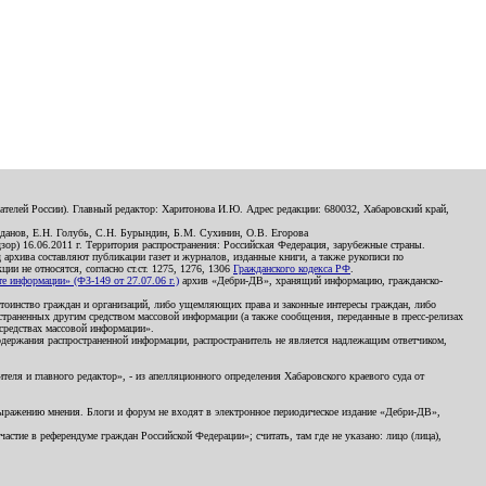
телей России). Главный редактор: Харитонова И.Ю. Адрес редакции: 680032, Хабаровский край,
данов, Е.Н. Голубь, С.Н. Бурындин, Б.М. Сухинин, О.В. Егорова
р) 16.06.2011 г. Территория распространения: Российская Федерация, зарубежные страны.
д архива составляют публикации газет и журналов, изданные книги, а также рукописи по
и не относятся, согласно ст.ст. 1275, 1276, 1306
Гражданского кодекса РФ
.
 информации» (ФЗ-149 от 27.07.06 г.)
архив «Дебри-ДВ», хранящий информацию, гражданско-
остоинство граждан и организаций, либо ущемляющих права и законные интересы граждан, либо
страненных другим средством массовой информации (а также сообщения, переданные в пресс-релизах
 средствах массовой информации».
держания распространенной информации, распространитель не является надлежащим ответчиком,
еля и главного редактор», - из апелляционного определения Хабаровского краевого суда от
 выражению мнения. Блоги и форум не входят в электронное периодическое издание «Дебри-ДВ»,
стие в референдуме граждан Российской Федерации»; считать, там где не указано: лицо (лица),