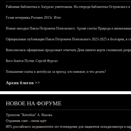
Районная библиотека в Амурске уничтожена. На очереди библиотека Островского в
Голая вечеринка Роснано 2015г. Итог.
Новые находки Павла Петровича Попельского: Архив газеты Природа и аномальные
Официальные публикации Павла Петровича Попельского 2023-2025 в Болгарии, в г
Комсомольск официально продолжает отмечать День памяти жертв сталинских репрес
Кого боится Путин: Сергей Фургал
Повышение платы в автобусах за проезд: кто виноват, и что делать?
Архив блогов >>
НОВОЕ НА ФОРУМЕ
Трилогия "Китобои" А. Вахова.
Охранник спит - смена идёт
80% российского медиаконтента это телевидение для пациентов психдиспансера и на