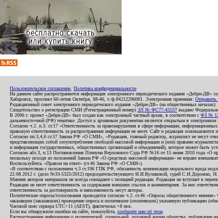
Пользовательское соглашение
,
Политика конфиденциальности
На данном сайте распространяется информация электронного периодического издания «Дебри-ДВ» с
Хабаровск, проспект 60-летия Октября, 88-46, т./ф.84212296081. Электронная приемная:
Отправить
Редакционный совет электронного периодического издания «Дебри-ДВ» (на общественных началах
Свидетельство о регистрации СМИ (Регистрационный номер)
ЭЛ № ФС77-45537
выдано Федеральной
В 2006 г. проект «Дебри-ДВ» был создан как электронный частный архив, в соответствии с
ФЗ № 12
дальневосточной (РФ) тематике. Доступ к архивным документам является открытым в электронном вид
Согласно ч.2. п.3. ст.17 «Ответственность за правонарушения в сфере информации, информационн
правовую ответственность за распространение информации не несет. Сайт и редакция основываются 
Согласно пп.3,4,6 ст.57 Закона РФ «О СМИ», «Редакция, главный редактор, журналист не несут отв
представляющих собой злоупотребление свободой массовой информации и (или) правами журналиста:
и информация государственных, общественных организаций и объединений), которое может быть уста
Согласно абз.3, п.13 Постановления Пленума Верховного Суда РФ №16 от 15 июня 2010 года «О пр
поскольку исходя из положений Закона РФ «О средствах массовой информации» не вправе вмешивать
Воспользуйтесь «Правом на ответ» (ст.46 Закона РФ «О СМИ»).
«В соответствии с положением ч.3 ст.196 ГПК РФ, обязанность компенсации морального вреда подле
22.08.2012 г. (дело №33-5325/2012) председательствующего И.И.Куликовой, судей С.И.Дорожко, Н
Мнения авторов материалов не всегда совпадают с позицией редакции. Редакция не вступает в перепи
Редакция не несет ответственность за содержание внешних ссылок и комментариев. За них ответств
ответственность за достоверность и наполняемость несут авторы.
Политические опросы/голосования проводятся согласно ч.2. ст.46 «Опросы общественного мнения» Фе
заказавшее (заказавших) проведение опроса и оплатившее (оплативших) указанную публикацию (обнаро
Часовой пояс сервера UTC+11 (AEST), фактически +8 мск.
Если вы обнаружили ошибки на сайте, пожалуйста,
сообщите нам об этом
.
Распространение информации о политической, социальной, духовной жизни общества, публикации на