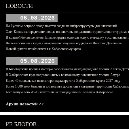
НОВОСТИ
06.08.2026
На Русском острове продолжается создание инфраструктуры для инноваций
Олег Кожемяко представил новые инициативы по развитию горнолыжного туризма 
В краевой больнице имени Владимирцева освоили новую методику восстановления п
Дальневосточная студия кинохроники получила поддержку Дмитрия Демешина
Новый циклон приближается к Хабаровскому краю
05.08.2026
В Биробиджане прошел мастер-класс стилиста международного уровня Алекса Датс
В Хабаровском крае подготовились к возможному повышению уровня Амура
Более 40 социальных выплат проиндексируют в Хабаровском крае в 2027 году
Более 1 000 тонн бензина и дизтоплива доставили в северные территории Хабаровск
Бесплатную сеть Wi-Fi запустили на площади имени Ленина в Хабаровске
Архив новостей >>
ИЗ БЛОГОВ