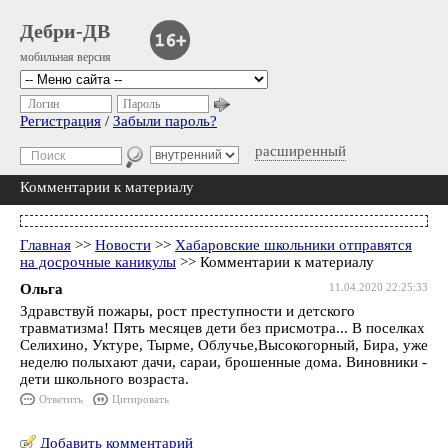
Дебри-ДВ
мобильная версия
Логин
Пароль
Регистрация
/
Забыли пароль?
расширенный
Комментарии к материалу
Главная
>>
Новости
>>
Хабаровские школьники отправятся
на досрочные каникулы
>> Комментарии к материалу
Ольга
11.04.2020 22:25:33
Здравствуй пожары, рост преступности и детского
травматизма! Пять месяцев дети без присмотра... В поселках
Селихино, Уктуре, Тырме, Облучье,Высокогорный, Бира, уже
неделю полыхают дачи, сараи, брошенные дома. Виновники -
дети школьного возраста.
Ответить
Цитировать
Добавить комментарий