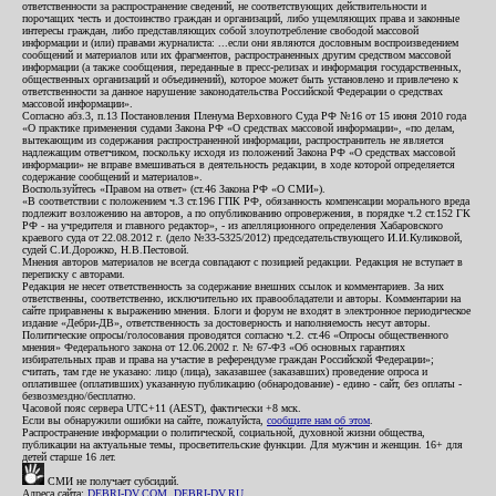
ответственности за распространение сведений, не соответствующих действительности и
порочащих честь и достоинство граждан и организаций, либо ущемляющих права и законные
интересы граждан, либо представляющих собой злоупотребление свободой массовой
информации и (или) правами журналиста: ...если они являются дословным воспроизведением
сообщений и материалов или их фрагментов, распространенных другим средством массовой
информации (а также сообщения, переданные в пресс-релизах и информация государственных,
общественных организаций и объединений), которое может быть установлено и привлечено к
ответственности за данное нарушение законодательства Российской Федерации о средствах
массовой информации».
Согласно абз.3, п.13 Постановления Пленума Верховного Суда РФ №16 от 15 июня 2010 года
«О практике применения судами Закона РФ «О средствах массовой информации», «по делам,
вытекающим из содержания распространенной информации, распространитель не является
надлежащим ответчиком, поскольку исходя из положений Закона РФ «О средствах массовой
информации» не вправе вмешиваться в деятельность редакции, в ходе которой определяется
содержание сообщений и материалов».
Воспользуйтесь «Правом на ответ» (ст.46 Закона РФ «О СМИ»).
«В соответствии с положением ч.3 ст.196 ГПК РФ, обязанность компенсации морального вреда
подлежит возложению на авторов, а по опубликованию опровержения, в порядке ч.2 ст.152 ГК
РФ - на учредителя и главного редактор», - из апелляционного определения Хабаровского
краевого суда от 22.08.2012 г. (дело №33-5325/2012) председательствующего И.И.Куликовой,
судей С.И.Дорожко, Н.В.Пестовой.
Мнения авторов материалов не всегда совпадают с позицией редакции. Редакция не вступает в
переписку с авторами.
Редакция не несет ответственность за содержание внешних ссылок и комментариев. За них
ответственны, соответственно, исключительно их правообладатели и авторы. Комментарии на
сайте приравнены к выражению мнения. Блоги и форум не входят в электронное периодическое
издание «Дебри-ДВ», ответственность за достоверность и наполняемость несут авторы.
Политические опросы/голосования проводятся согласно ч.2. ст.46 «Опросы общественного
мнения» Федерального закона от 12.06.2002 г. № 67-ФЗ «Об основных гарантиях
избирательных прав и права на участие в референдуме граждан Российской Федерации»;
считать, там где не указано: лицо (лица), заказавшее (заказавших) проведение опроса и
оплатившее (оплативших) указанную публикацию (обнародование) - едино - сайт, без оплаты -
безвозмездно/бесплатно.
Часовой пояс сервера UTC+11 (AEST), фактически +8 мск.
Если вы обнаружили ошибки на сайте, пожалуйста,
сообщите нам об этом
.
Распространение информации о политической, социальной, духовной жизни общества,
публикации на актуальные темы, просветительские функции. Для мужчин и женщин. 16+ для
детей старше 16 лет.
СМИ не получает субсидий.
Адреса сайта:
DEBRI-DV.COM
,
DEBRI-DV.RU
.