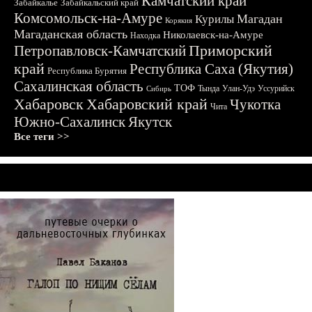
Камчатский край
Забайкалье
Забайкальский край
Комсомольск-на-Амуре
Магадан
Курилы
Корякия
Магаданская область
Николаевск-на-Амуре
Находка
Приморский
Петропавловск-Камчатский
край
Республика Саха (Якутия)
Республика Бурятия
Сахалинская область
ТОФ
Тында
Улан-Удэ
Уссурийск
Сибирь
Хабаровск
Хабаровский край
Чукотка
Чита
Южно-Сахалинск
Якутск
Все теги >>