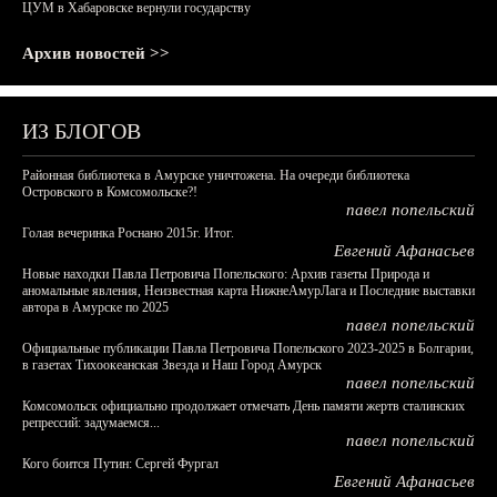
ЦУМ в Хабаровске вернули государству
Архив новостей >>
ИЗ БЛОГОВ
Районная библиотека в Амурске уничтожена. На очереди библиотека
Островского в Комсомольске?!
павел попельский
Голая вечеринка Роснано 2015г. Итог.
Евгений Афанасьев
Новые находки Павла Петровича Попельского: Архив газеты Природа и
аномальные явления, Неизвестная карта НижнеАмурЛага и Последние выставки
автора в Амурске по 2025
павел попельский
Официальные публикации Павла Петровича Попельского 2023-2025 в Болгарии,
в газетах Тихоокеанская Звезда и Наш Город Амурск
павел попельский
Комсомольск официально продолжает отмечать День памяти жертв сталинских
репрессий: задумаемся...
павел попельский
Кого боится Путин: Сергей Фургал
Евгений Афанасьев