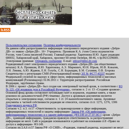
Пользовательское соглашение
,
Политика конфиденциальности
На данном сайте распространяется информация электронного периодического издания «Дебри-
ДВ» со знаком «Дебри-ДВ». 16+ Учредитель: Пронякин К.А. (член Союза журналистов
России, член Союза писателей России). Главный редактор: Харитонова И.Ю. Адрес редакции:
680032, Хабаровский край, Хабаровск, проспект 60-летия Октября, 88-46, т./ф.84212296081.
Электронная приемная:
Отправить сообщение
. E-mail:
editor@debri-dv.com
Редакционный совет электронного периодического издания «Дебри-ДВ» (на общественных
началах): К.А. Пронякин, И.Ю. Харитонова, А.Э. Мирмович, Ю.Н. Юрьев, Ю.В. Ковалев,
Л.Н. Левина, А.Ю. Жданов, Е.Н. Голубь, С.Н. Бурындин, Б.М. Сухинин, О.В. Егорова
Свидетельство о регистрации СМИ (Регистрационный номер)
ЭЛ № ФС77-45537
выдано
Федеральной службой по надзору в сфере связи, информационных технологий и массовых
коммуникаций (Роскомнадзор) 16.06.2011 г. Территория распространения: Российская
Федерация, зарубежные страны.
В 2006 г. проект «Дебри-ДВ» был создан как электронный частный архив, в соответствии с
ФЗ
№ 125 «Об архивном деле в Российской Федерации»
, согласно п. 2 ст. 13 «Создание архивов».
Основной фонд архива составляют публикации газет и журналов, изданные книги, а также
рукописи по дальневосточной (РФ) тематике. Доступ к архивным документам является
открытым в электронном виде, согласно п. 1 ст. 24 вышеобозначенного закона. Архивные
документы к частной собственности редакции не относятся, согласно ст.ст. 1275, 1276, 1306
Гражданского кодекса РФ
.
Согласно ч.2. п.3. ст.17 «Ответственность за правонарушения в сфере информации,
информационных технологий и защиты информации»
Закона РФ «Об информации,
информационных технологиях и о защите информации» (ФЗ-149 от 27.07.06 г.)
архив «Дебри-
ДВ», хранящий информацию, гражданско-правовую ответственность за распространение
информации не несет. Сайт и редакция основываются и работают на основании ст.8 «Право на
доступ к информации» ФЗ-149.
Согласно пп.3,4,6 ст.57 Закона РФ «О СМИ», «Редакция, главный редактор, журналист не несут