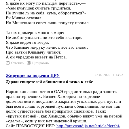
Я даже их могу по пальцам перечесть».—
«Чем кумушек считать трудиться,
Не лучше ль на себя, кума, оборотиться?»
Ей Мишка отвечал.
Но Мишенькин совет лишь попусту пропал.
Таких примеров много в мире:
Не любит узнавать ни кто себя в сатире.
Я даже видел то вчера:
Что Климыч на-руку нечист, все это знают;
Про взятки Климычу читают.
А он украдкою кивает на Петра.
Ответить
Цитировать
Живущие на подачки ЦРУ
22.02.2020 11:13:23
Держи свидетелей обвинения близко к себе
Нарышкин лично летал в ОАЭ вряд ли только ради защиты
прав потерпевших. Бизнес Хамидова по торговле
должностями и посулами о закрытии уголовных дел, пусть и
был всего лишь торговлей пустыми обещаниями, не мог так
долго существовать без прикрытия силовиков. Таких
«крутых парней», как Хамидов, обычно вяжут уже на первой
«сделке», если у них нет надежной крыши.
Сайт ПРАВОСУДИЯ.НЕТ:
http://pravosudija.net/article/derzhi-