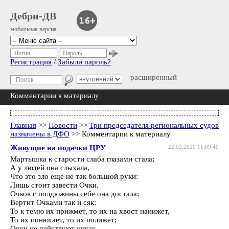
Дебри-ДВ
мобильная версия
Логин
Пароль
Регистрация
/
Забыли пароль?
расширенный
Комментарии к материалу
Главная
>>
Новости
>>
Три председателя региональных судов
назначены в ДФО
>> Комментарии к материалу
Живущие на подачки ЦРУ
22.02.2020 11:09:40
Мартышка к старости слаба глазами стала;
А у людей она слыхала,
Что это зло еще не так большой руки:
Лишь стоит завести Очки.
Очков с полдюжины себе она достала;
Вертит Очками так и сяк:
То к темю их прижмет, то их на хвост нанижет,
То их понюхает, то их полижет;
Очки не действуют никак.