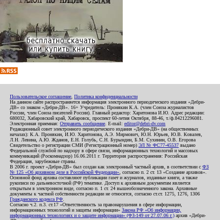
Пользовательское соглашение
,
Политика конфиденциальности
На данном сайте распространяется информация электронного периодического издания «Дебри-
ДВ» со знаком «Дебри-ДВ». 16+ Учредитель: Пронякин К.А. (член Союза журналистов
России, член Союза писателей России). Главный редактор: Харитонова И.Ю. Адрес редакции:
680032, Хабаровский край, Хабаровск, проспект 60-летия Октября, 88-46, т./ф.84212296081.
Электронная приемная:
Отправить сообщение
. E-mail:
editor@debri-dv.com
Редакционный совет электронного периодического издания «Дебри-ДВ» (на общественных
началах): К.А. Пронякин, И.Ю. Харитонова, А.Э. Мирмович, Ю.Н. Юрьев, Ю.В. Ковалев,
Л.Н. Левина, А.Ю. Жданов, Е.Н. Голубь, С.Н. Бурындин, Б.М. Сухинин, О.В. Егорова
Свидетельство о регистрации СМИ (Регистрационный номер)
ЭЛ № ФС77-45537
выдано
Федеральной службой по надзору в сфере связи, информационных технологий и массовых
коммуникаций (Роскомнадзор) 16.06.2011 г. Территория распространения: Российская
Федерация, зарубежные страны.
В 2006 г. проект «Дебри-ДВ» был создан как электронный частный архив, в соответствии с
ФЗ
№ 125 «Об архивном деле в Российской Федерации»
, согласно п. 2 ст. 13 «Создание архивов».
Основной фонд архива составляют публикации газет и журналов, изданные книги, а также
рукописи по дальневосточной (РФ) тематике. Доступ к архивным документам является
открытым в электронном виде, согласно п. 1 ст. 24 вышеобозначенного закона. Архивные
документы к частной собственности редакции не относятся, согласно ст.ст. 1275, 1276, 1306
Гражданского кодекса РФ
.
Согласно ч.2. п.3. ст.17 «Ответственность за правонарушения в сфере информации,
информационных технологий и защиты информации»
Закона РФ «Об информации,
информационных технологиях и о защите информации» (ФЗ-149 от 27.07.06 г.)
архив «Дебри-