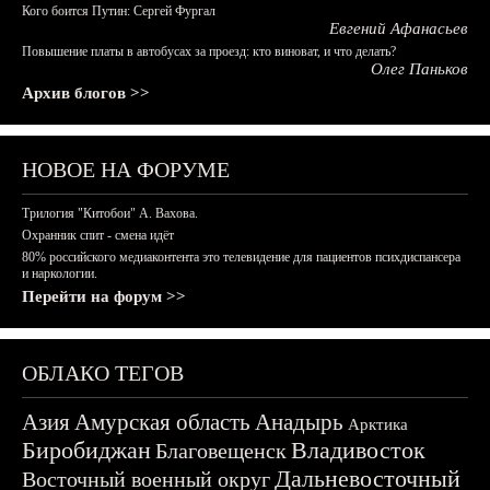
Кого боится Путин: Сергей Фургал
Евгений Афанасьев
Повышение платы в автобусах за проезд: кто виноват, и что делать?
Олег Паньков
Архив блогов >>
НОВОЕ НА ФОРУМЕ
Трилогия "Китобои" А. Вахова.
Охранник спит - смена идёт
80% российского медиаконтента это телевидение для пациентов психдиспансера
и наркологии.
Перейти на форум >>
ОБЛАКО ТЕГОВ
Азия
Амурская область
Анадырь
Арктика
Биробиджан
Владивосток
Благовещенск
Дальневосточный
Восточный военный округ