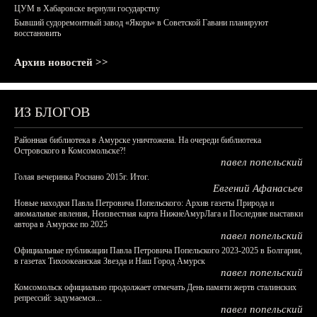
ЦУМ в Хабаровске вернули государству
Бывший судоремонтный завод «Якорь» в Советской Гавани планируют
восстановить
Архив новостей >>
ИЗ БЛОГОВ
Районная библиотека в Амурске уничтожена. На очереди библиотека
Островского в Комсомольске?!
павел попельский
Голая вечеринка Роснано 2015г. Итог.
Евгений Афанасьев
Новые находки Павла Петровича Попельского: Архив газеты Природа и
аномальные явления, Неизвестная карта НижнеАмурЛага и Последние выставки
автора в Амурске по 2025
павел попельский
Официальные публикации Павла Петровича Попельского 2023-2025 в Болгарии,
в газетах Тихоокеанская Звезда и Наш Город Амурск
павел попельский
Комсомольск официально продолжает отмечать День памяти жертв сталинских
репрессий: задумаемся...
павел попельский