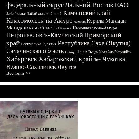
федеральный округ
Дальний Восток
ЕАО
Камчатский край
Забайкалье
Забайкальский край
Комсомольск-на-Амуре
Магадан
Курилы
Корякия
Магаданская область
Николаевск-на-Амуре
Находка
Приморский
Петропавловск-Камчатский
край
Республика Саха (Якутия)
Республика Бурятия
Сахалинская область
ТОФ
Тында
Улан-Удэ
Уссурийск
Сибирь
Хабаровск
Хабаровский край
Чукотка
Чита
Южно-Сахалинск
Якутск
Все теги >>