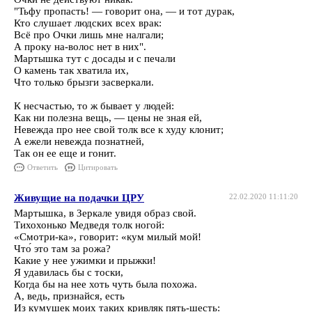
"Тьфу пропасть! — говорит она, — и тот дурак,
Кто слушает людских всех врак:
Всё про Очки лишь мне налгали;
А проку на-волос нет в них".
Мартышка тут с досады и с печали
О камень так хватила их,
Что только брызги засверкали.
К несчастью, то ж бывает у людей:
Как ни полезна вещь, — цены не зная ей,
Невежда про нее свой толк все к худу клонит;
А ежели невежда познатней,
Так он ее еще и гонит.
Ответить
Цитировать
Живущие на подачки ЦРУ
22.02.2020 11:11:20
Мартышка, в Зеркале увидя образ свой.
Тихохонько Медведя толк ногой:
«Смотри-ка», говорит: «кум милый мой!
Что́ это там за рожа?
Какие у нее ужимки и прыжки!
Я удавилась бы с тоски,
Когда бы на нее хоть чуть была похожа.
А, ведь, признайся, есть
Из кумушек моих таких кривляк пять-шесть: