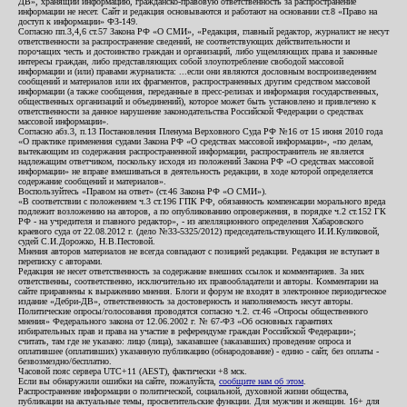
ДВ», хранящий информацию, гражданско-правовую ответственность за распространение
информации не несет. Сайт и редакция основываются и работают на основании ст.8 «Право на
доступ к информации» ФЗ-149.
Согласно пп.3,4,6 ст.57 Закона РФ «О СМИ», «Редакция, главный редактор, журналист не несут
ответственности за распространение сведений, не соответствующих действительности и
порочащих честь и достоинство граждан и организаций, либо ущемляющих права и законные
интересы граждан, либо представляющих собой злоупотребление свободой массовой
информации и (или) правами журналиста: ...если они являются дословным воспроизведением
сообщений и материалов или их фрагментов, распространенных другим средством массовой
информации (а также сообщения, переданные в пресс-релизах и информация государственных,
общественных организаций и объединений), которое может быть установлено и привлечено к
ответственности за данное нарушение законодательства Российской Федерации о средствах
массовой информации».
Согласно абз.3, п.13 Постановления Пленума Верховного Суда РФ №16 от 15 июня 2010 года
«О практике применения судами Закона РФ «О средствах массовой информации», «по делам,
вытекающим из содержания распространенной информации, распространитель не является
надлежащим ответчиком, поскольку исходя из положений Закона РФ «О средствах массовой
информации» не вправе вмешиваться в деятельность редакции, в ходе которой определяется
содержание сообщений и материалов».
Воспользуйтесь «Правом на ответ» (ст.46 Закона РФ «О СМИ»).
«В соответствии с положением ч.3 ст.196 ГПК РФ, обязанность компенсации морального вреда
подлежит возложению на авторов, а по опубликованию опровержения, в порядке ч.2 ст.152 ГК
РФ - на учредителя и главного редактор», - из апелляционного определения Хабаровского
краевого суда от 22.08.2012 г. (дело №33-5325/2012) председательствующего И.И.Куликовой,
судей С.И.Дорожко, Н.В.Пестовой.
Мнения авторов материалов не всегда совпадают с позицией редакции. Редакция не вступает в
переписку с авторами.
Редакция не несет ответственность за содержание внешних ссылок и комментариев. За них
ответственны, соответственно, исключительно их правообладатели и авторы. Комментарии на
сайте приравнены к выражению мнения. Блоги и форум не входят в электронное периодическое
издание «Дебри-ДВ», ответственность за достоверность и наполняемость несут авторы.
Политические опросы/голосования проводятся согласно ч.2. ст.46 «Опросы общественного
мнения» Федерального закона от 12.06.2002 г. № 67-ФЗ «Об основных гарантиях
избирательных прав и права на участие в референдуме граждан Российской Федерации»;
считать, там где не указано: лицо (лица), заказавшее (заказавших) проведение опроса и
оплатившее (оплативших) указанную публикацию (обнародование) - едино - сайт, без оплаты -
безвозмездно/бесплатно.
Часовой пояс сервера UTC+11 (AEST), фактически +8 мск.
Если вы обнаружили ошибки на сайте, пожалуйста,
сообщите нам об этом
.
Распространение информации о политической, социальной, духовной жизни общества,
публикации на актуальные темы, просветительские функции. Для мужчин и женщин. 16+ для