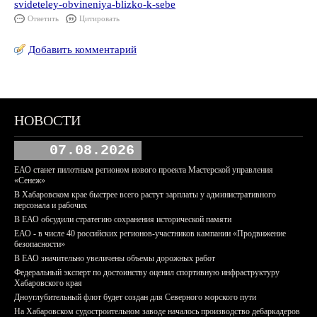
svideteley-obvineniya-blizko-k-sebe
Ответить
Цитировать
Добавить комментарий
НОВОСТИ
07.08.2026
ЕАО станет пилотным регионом нового проекта Мастерской управления
«Сенеж»
В Хабаровском крае быстрее всего растут зарплаты у административного
персонала и рабочих
В ЕАО обсудили стратегию сохранения исторической памяти
ЕАО - в числе 40 российских регионов-участников кампании «Продвижение
безопасности»
В ЕАО значительно увеличены объемы дорожных работ
Федеральный эксперт по достоинству оценил спортивную инфраструктуру
Хабаровского края
Дноуглубительный флот будет создан для Северного морского пути
На Хабаровском судостроительном заводе началось производство дебаркадеров