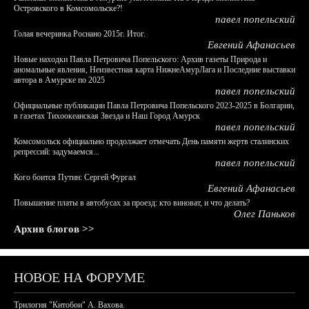
Островского в Комсомольске?!
павел попельский
Голая вечеринка Роснано 2015г. Итог.
Евгений Афанасьев
Новые находки Павла Петровича Попельского: Архив газеты Природа и
аномальные явления, Неизвестная карта НижнеАмурЛага и Последние выставки
автора в Амурске по 2025
павел попельский
Официальные публикации Павла Петровича Попельского 2023-2025 в Болгарии,
в газетах Тихоокеанская Звезда и Наш Город Амурск
павел попельский
Комсомольск официально продолжает отмечать День памяти жертв сталинских
репрессий: задумаемся...
павел попельский
Кого боится Путин: Сергей Фургал
Евгений Афанасьев
Повышение платы в автобусах за проезд: кто виноват, и что делать?
Олег Паньков
Архив блогов >>
НОВОЕ НА ФОРУМЕ
Трилогия "Китобои" А. Вахова.