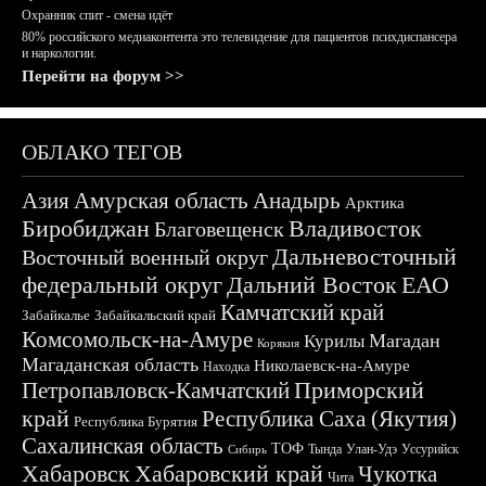
Охранник спит - смена идёт
80% российского медиаконтента это телевидение для пациентов психдиспансера
и наркологии.
Перейти на форум >>
ОБЛАКО ТЕГОВ
Азия
Амурская область
Анадырь
Арктика
Биробиджан
Владивосток
Благовещенск
Дальневосточный
Восточный военный округ
федеральный округ
Дальний Восток
ЕАО
Камчатский край
Забайкалье
Забайкальский край
Комсомольск-на-Амуре
Магадан
Курилы
Корякия
Магаданская область
Николаевск-на-Амуре
Находка
Приморский
Петропавловск-Камчатский
край
Республика Саха (Якутия)
Республика Бурятия
Сахалинская область
ТОФ
Тында
Улан-Удэ
Уссурийск
Сибирь
Хабаровск
Хабаровский край
Чукотка
Чита