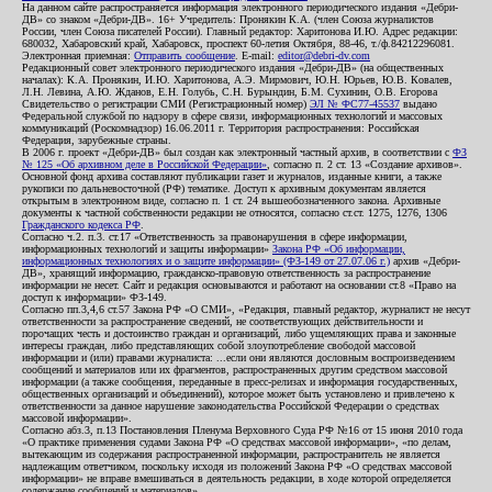
На данном сайте распространяется информация электронного периодического издания «Дебри-
ДВ» со знаком «Дебри-ДВ». 16+ Учредитель: Пронякин К.А. (член Союза журналистов
России, член Союза писателей России). Главный редактор: Харитонова И.Ю. Адрес редакции:
680032, Хабаровский край, Хабаровск, проспект 60-летия Октября, 88-46, т./ф.84212296081.
Электронная приемная:
Отправить сообщение
. E-mail:
editor@debri-dv.com
Редакционный совет электронного периодического издания «Дебри-ДВ» (на общественных
началах): К.А. Пронякин, И.Ю. Харитонова, А.Э. Мирмович, Ю.Н. Юрьев, Ю.В. Ковалев,
Л.Н. Левина, А.Ю. Жданов, Е.Н. Голубь, С.Н. Бурындин, Б.М. Сухинин, О.В. Егорова
Свидетельство о регистрации СМИ (Регистрационный номер)
ЭЛ № ФС77-45537
выдано
Федеральной службой по надзору в сфере связи, информационных технологий и массовых
коммуникаций (Роскомнадзор) 16.06.2011 г. Территория распространения: Российская
Федерация, зарубежные страны.
В 2006 г. проект «Дебри-ДВ» был создан как электронный частный архив, в соответствии с
ФЗ
№ 125 «Об архивном деле в Российской Федерации»
, согласно п. 2 ст. 13 «Создание архивов».
Основной фонд архива составляют публикации газет и журналов, изданные книги, а также
рукописи по дальневосточной (РФ) тематике. Доступ к архивным документам является
открытым в электронном виде, согласно п. 1 ст. 24 вышеобозначенного закона. Архивные
документы к частной собственности редакции не относятся, согласно ст.ст. 1275, 1276, 1306
Гражданского кодекса РФ
.
Согласно ч.2. п.3. ст.17 «Ответственность за правонарушения в сфере информации,
информационных технологий и защиты информации»
Закона РФ «Об информации,
информационных технологиях и о защите информации» (ФЗ-149 от 27.07.06 г.)
архив «Дебри-
ДВ», хранящий информацию, гражданско-правовую ответственность за распространение
информации не несет. Сайт и редакция основываются и работают на основании ст.8 «Право на
доступ к информации» ФЗ-149.
Согласно пп.3,4,6 ст.57 Закона РФ «О СМИ», «Редакция, главный редактор, журналист не несут
ответственности за распространение сведений, не соответствующих действительности и
порочащих честь и достоинство граждан и организаций, либо ущемляющих права и законные
интересы граждан, либо представляющих собой злоупотребление свободой массовой
информации и (или) правами журналиста: ...если они являются дословным воспроизведением
сообщений и материалов или их фрагментов, распространенных другим средством массовой
информации (а также сообщения, переданные в пресс-релизах и информация государственных,
общественных организаций и объединений), которое может быть установлено и привлечено к
ответственности за данное нарушение законодательства Российской Федерации о средствах
массовой информации».
Согласно абз.3, п.13 Постановления Пленума Верховного Суда РФ №16 от 15 июня 2010 года
«О практике применения судами Закона РФ «О средствах массовой информации», «по делам,
вытекающим из содержания распространенной информации, распространитель не является
надлежащим ответчиком, поскольку исходя из положений Закона РФ «О средствах массовой
информации» не вправе вмешиваться в деятельность редакции, в ходе которой определяется
содержание сообщений и материалов».