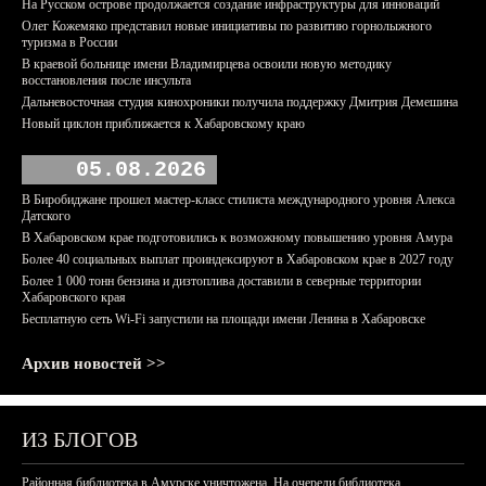
На Русском острове продолжается создание инфраструктуры для инноваций
Олег Кожемяко представил новые инициативы по развитию горнолыжного
туризма в России
В краевой больнице имени Владимирцева освоили новую методику
восстановления после инсульта
Дальневосточная студия кинохроники получила поддержку Дмитрия Демешина
Новый циклон приближается к Хабаровскому краю
05.08.2026
В Биробиджане прошел мастер-класс стилиста международного уровня Алекса
Датского
В Хабаровском крае подготовились к возможному повышению уровня Амура
Более 40 социальных выплат проиндексируют в Хабаровском крае в 2027 году
Более 1 000 тонн бензина и дизтоплива доставили в северные территории
Хабаровского края
Бесплатную сеть Wi-Fi запустили на площади имени Ленина в Хабаровске
Архив новостей >>
ИЗ БЛОГОВ
Районная библиотека в Амурске уничтожена. На очереди библиотека