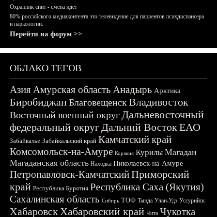
Охранник спит - смена идёт
80% российского медиаконтента это телевидение для пациентов психдиспансера
и наркологии.
Перейти на форум >>
ОБЛАКО ТЕГОВ
Азия
Амурская область
Анадырь
Арктика
Биробиджан
Владивосток
Благовещенск
Дальневосточный
Восточный военный округ
федеральный округ
Дальний Восток
ЕАО
Камчатский край
Забайкалье
Забайкальский край
Комсомольск-на-Амуре
Магадан
Курилы
Корякия
Магаданская область
Николаевск-на-Амуре
Находка
Приморский
Петропавловск-Камчатский
край
Республика Саха (Якутия)
Республика Бурятия
Сахалинская область
ТОФ
Тында
Улан-Удэ
Уссурийск
Сибирь
Хабаровск
Хабаровский край
Чукотка
Чита