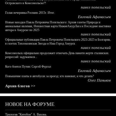
Островского в Комсомольске?!
павел попельский
Голая вечеринка Роснано 2015г. Итог.
Евгений Афанасьев
Новые находки Павла Петровича Попельского: Архив газеты Природа и
аномальные явления, Неизвестная карта НижнеАмурЛага и Последние выставки
автора в Амурске по 2025
павел попельский
Официальные публикации Павла Петровича Попельского 2023-2025 в Болгарии,
в газетах Тихоокеанская Звезда и Наш Город Амурск
павел попельский
Комсомольск официально продолжает отмечать День памяти жертв сталинских
репрессий: задумаемся...
павел попельский
Кого боится Путин: Сергей Фургал
Евгений Афанасьев
Повышение платы в автобусах за проезд: кто виноват, и что делать?
Олег Паньков
Архив блогов >>
НОВОЕ НА ФОРУМЕ
Трилогия "Китобои" А. Вахова.