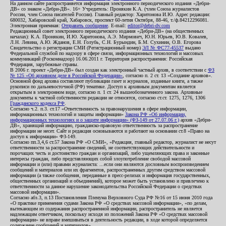
На данном сайте распространяется информация электронного периодического издания «Дебри-
ДВ» со знаком «Дебри-ДВ». 16+ Учредитель: Пронякин К.А. (член Союза журналистов
России, член Союза писателей России). Главный редактор: Харитонова И.Ю. Адрес редакции:
680032, Хабаровский край, Хабаровск, проспект 60-летия Октября, 88-46, т./ф.84212296081.
Электронная приемная:
Отправить сообщение
. E-mail:
editor@debri-dv.com
Редакционный совет электронного периодического издания «Дебри-ДВ» (на общественных
началах): К.А. Пронякин, И.Ю. Харитонова, А.Э. Мирмович, Ю.Н. Юрьев, Ю.В. Ковалев,
Л.Н. Левина, А.Ю. Жданов, Е.Н. Голубь, С.Н. Бурындин, Б.М. Сухинин, О.В. Егорова
Свидетельство о регистрации СМИ (Регистрационный номер)
ЭЛ № ФС77-45537
выдано
Федеральной службой по надзору в сфере связи, информационных технологий и массовых
коммуникаций (Роскомнадзор) 16.06.2011 г. Территория распространения: Российская
Федерация, зарубежные страны.
В 2006 г. проект «Дебри-ДВ» был создан как электронный частный архив, в соответствии с
ФЗ
№ 125 «Об архивном деле в Российской Федерации»
, согласно п. 2 ст. 13 «Создание архивов».
Основной фонд архива составляют публикации газет и журналов, изданные книги, а также
рукописи по дальневосточной (РФ) тематике. Доступ к архивным документам является
открытым в электронном виде, согласно п. 1 ст. 24 вышеобозначенного закона. Архивные
документы к частной собственности редакции не относятся, согласно ст.ст. 1275, 1276, 1306
Гражданского кодекса РФ
.
Согласно ч.2. п.3. ст.17 «Ответственность за правонарушения в сфере информации,
информационных технологий и защиты информации»
Закона РФ «Об информации,
информационных технологиях и о защите информации» (ФЗ-149 от 27.07.06 г.)
архив «Дебри-
ДВ», хранящий информацию, гражданско-правовую ответственность за распространение
информации не несет. Сайт и редакция основываются и работают на основании ст.8 «Право на
доступ к информации» ФЗ-149.
Согласно пп.3,4,6 ст.57 Закона РФ «О СМИ», «Редакция, главный редактор, журналист не несут
ответственности за распространение сведений, не соответствующих действительности и
порочащих честь и достоинство граждан и организаций, либо ущемляющих права и законные
интересы граждан, либо представляющих собой злоупотребление свободой массовой
информации и (или) правами журналиста: ...если они являются дословным воспроизведением
сообщений и материалов или их фрагментов, распространенных другим средством массовой
информации (а также сообщения, переданные в пресс-релизах и информация государственных,
общественных организаций и объединений), которое может быть установлено и привлечено к
ответственности за данное нарушение законодательства Российской Федерации о средствах
массовой информации».
Согласно абз.3, п.13 Постановления Пленума Верховного Суда РФ №16 от 15 июня 2010 года
«О практике применения судами Закона РФ «О средствах массовой информации», «по делам,
вытекающим из содержания распространенной информации, распространитель не является
надлежащим ответчиком, поскольку исходя из положений Закона РФ «О средствах массовой
информации» не вправе вмешиваться в деятельность редакции, в ходе которой определяется
содержание сообщений и материалов».