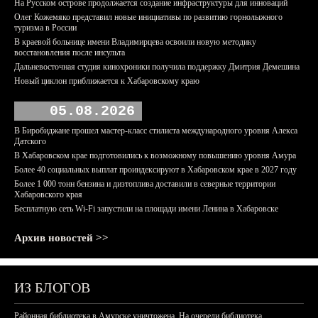
На Русском острове продолжается создание инфраструктуры для инноваций
Олег Кожемяко представил новые инициативы по развитию горнолыжного
туризма в России
В краевой больнице имени Владимирцева освоили новую методику
восстановления после инсульта
Дальневосточная студия кинохроники получила поддержку Дмитрия Демешина
Новый циклон приближается к Хабаровскому краю
05.08.2026
В Биробиджане прошел мастер-класс стилиста международного уровня Алекса
Датского
В Хабаровском крае подготовились к возможному повышению уровня Амура
Более 40 социальных выплат проиндексируют в Хабаровском крае в 2027 году
Более 1 000 тонн бензина и дизтоплива доставили в северные территории
Хабаровского края
Бесплатную сеть Wi-Fi запустили на площади имени Ленина в Хабаровске
Архив новостей >>
ИЗ БЛОГОВ
Районная библиотека в Амурске уничтожена. На очереди библиотека