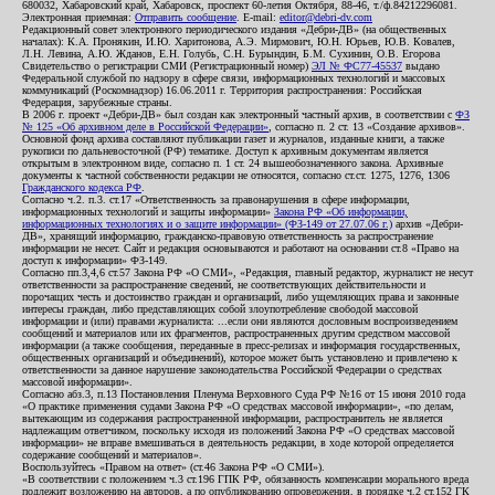
680032, Хабаровский край, Хабаровск, проспект 60-летия Октября, 88-46, т./ф.84212296081.
Электронная приемная:
Отправить сообщение
. E-mail:
editor@debri-dv.com
Редакционный совет электронного периодического издания «Дебри-ДВ» (на общественных
началах): К.А. Пронякин, И.Ю. Харитонова, А.Э. Мирмович, Ю.Н. Юрьев, Ю.В. Ковалев,
Л.Н. Левина, А.Ю. Жданов, Е.Н. Голубь, С.Н. Бурындин, Б.М. Сухинин, О.В. Егорова
Свидетельство о регистрации СМИ (Регистрационный номер)
ЭЛ № ФС77-45537
выдано
Федеральной службой по надзору в сфере связи, информационных технологий и массовых
коммуникаций (Роскомнадзор) 16.06.2011 г. Территория распространения: Российская
Федерация, зарубежные страны.
В 2006 г. проект «Дебри-ДВ» был создан как электронный частный архив, в соответствии с
ФЗ
№ 125 «Об архивном деле в Российской Федерации»
, согласно п. 2 ст. 13 «Создание архивов».
Основной фонд архива составляют публикации газет и журналов, изданные книги, а также
рукописи по дальневосточной (РФ) тематике. Доступ к архивным документам является
открытым в электронном виде, согласно п. 1 ст. 24 вышеобозначенного закона. Архивные
документы к частной собственности редакции не относятся, согласно ст.ст. 1275, 1276, 1306
Гражданского кодекса РФ
.
Согласно ч.2. п.3. ст.17 «Ответственность за правонарушения в сфере информации,
информационных технологий и защиты информации»
Закона РФ «Об информации,
информационных технологиях и о защите информации» (ФЗ-149 от 27.07.06 г.)
архив «Дебри-
ДВ», хранящий информацию, гражданско-правовую ответственность за распространение
информации не несет. Сайт и редакция основываются и работают на основании ст.8 «Право на
доступ к информации» ФЗ-149.
Согласно пп.3,4,6 ст.57 Закона РФ «О СМИ», «Редакция, главный редактор, журналист не несут
ответственности за распространение сведений, не соответствующих действительности и
порочащих честь и достоинство граждан и организаций, либо ущемляющих права и законные
интересы граждан, либо представляющих собой злоупотребление свободой массовой
информации и (или) правами журналиста: ...если они являются дословным воспроизведением
сообщений и материалов или их фрагментов, распространенных другим средством массовой
информации (а также сообщения, переданные в пресс-релизах и информация государственных,
общественных организаций и объединений), которое может быть установлено и привлечено к
ответственности за данное нарушение законодательства Российской Федерации о средствах
массовой информации».
Согласно абз.3, п.13 Постановления Пленума Верховного Суда РФ №16 от 15 июня 2010 года
«О практике применения судами Закона РФ «О средствах массовой информации», «по делам,
вытекающим из содержания распространенной информации, распространитель не является
надлежащим ответчиком, поскольку исходя из положений Закона РФ «О средствах массовой
информации» не вправе вмешиваться в деятельность редакции, в ходе которой определяется
содержание сообщений и материалов».
Воспользуйтесь «Правом на ответ» (ст.46 Закона РФ «О СМИ»).
«В соответствии с положением ч.3 ст.196 ГПК РФ, обязанность компенсации морального вреда
подлежит возложению на авторов, а по опубликованию опровержения, в порядке ч.2 ст.152 ГК