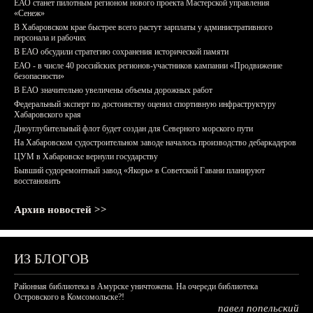
ЕАО станет пилотным регионом нового проекта Мастерской управления
«Сенеж»
В Хабаровском крае быстрее всего растут зарплаты у административного
персонала и рабочих
В ЕАО обсудили стратегию сохранения исторической памяти
ЕАО - в числе 40 российских регионов-участников кампании «Продвижение
безопасности»
В ЕАО значительно увеличены объемы дорожных работ
Федеральный эксперт по достоинству оценил спортивную инфраструктуру
Хабаровского края
Дноуглубительный флот будет создан для Северного морского пути
На Хабаровском судостроительном заводе началось производство дебаркадеров
ЦУМ в Хабаровске вернули государству
Бывший судоремонтный завод «Якорь» в Советской Гавани планируют
восстановить
Архив новостей >>
ИЗ БЛОГОВ
Районная библиотека в Амурске уничтожена. На очереди библиотека
Островского в Комсомольске?!
павел попельский