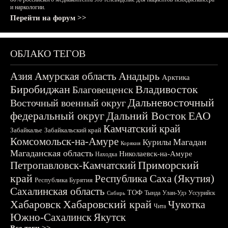
и наркологии.
Перейти на форум >>
ОБЛАКО ТЕГОВ
Азия
Амурская область
Анадырь
Арктика
Биробиджан
Владивосток
Благовещенск
Дальневосточный
Восточный военный округ
федеральный округ
Дальний Восток
ЕАО
Камчатский край
Забайкалье
Забайкальский край
Комсомольск-на-Амуре
Магадан
Курилы
Корякия
Магаданская область
Николаевск-на-Амуре
Находка
Приморский
Петропавловск-Камчатский
край
Республика Саха (Якутия)
Республика Бурятия
Сахалинская область
ТОФ
Тында
Улан-Удэ
Уссурийск
Сибирь
Хабаровск
Хабаровский край
Чукотка
Чита
Южно-Сахалинск
Якутск