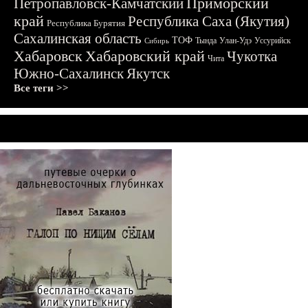
Приморский
Петропавловск-Камчатский
край
Республика Саха (Якутия)
Республика Бурятия
Сахалинская область
ТОФ
Тында
Улан-Удэ
Уссурийск
Сибирь
Хабаровск
Хабаровский край
Чукотка
Чита
Южно-Сахалинск
Якутск
Все теги >>