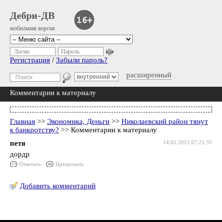
Дебри-ДВ
мобильная версия
Логин
Пароль
Регистрация
/
Забыли пароль?
расширенный
Комментарии к материалу
Главная
>>
Экономика, Деньги
>>
Николаевский район тянут
к банкротству?
>> Комментарии к материалу
петя
14.05.2012 07:21:35
дордр
Ответить
Цитировать
Добавить комментарий