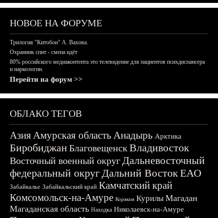
НОВОЕ НА ФОРУМЕ
Трилогия "Китобои" А. Вахова.
Охранник спит - смена идёт
80% российского медиаконтента это телевидение для пациентов психдиспансера
и наркологии.
Перейти на форум >>
ОБЛАКО ТЕГОВ
Азия
Амурская область
Анадырь
Арктика
Биробиджан
Владивосток
Благовещенск
Дальневосточный
Восточный военный округ
федеральный округ
Дальний Восток
ЕАО
Камчатский край
Забайкалье
Забайкальский край
Комсомольск-на-Амуре
Магадан
Курилы
Корякия
Магаданская область
Николаевск-на-Амуре
Находка