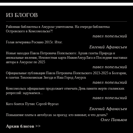
ИЗ БЛОГОВ
Районная библиотека в Амурске уничтожена. На очереди библиотека
Островского в Комсомольске?!
павел попельский
Голая вечеринка Роснано 2015г. Итог.
Евгений Афанасьев
Новые находки Павла Петровича Попельского: Архив газеты Природа и
аномальные явления, Неизвестная карта НижнеАмурЛага и Последние выставки
автора в Амурске по 2025
павел попельский
Официальные публикации Павла Петровича Попельского 2023-2025 в Болгарии,
в газетах Тихоокеанская Звезда и Наш Город Амурск
павел попельский
Комсомольск официально продолжает отмечать День памяти жертв сталинских
репрессий: задумаемся...
павел попельский
Кого боится Путин: Сергей Фургал
Евгений Афанасьев
Повышение платы в автобусах за проезд: кто виноват, и что делать?
Олег Паньков
Архив блогов >>