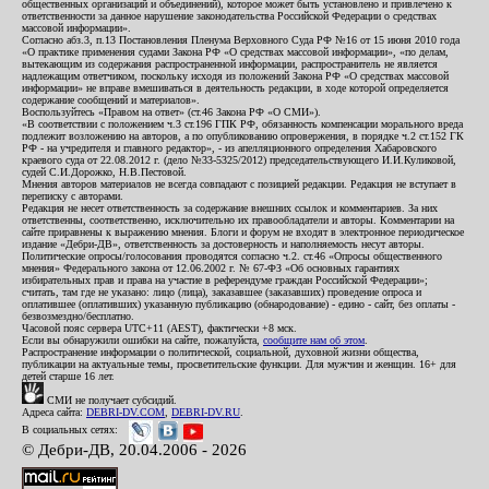
общественных организаций и объединений), которое может быть установлено и привлечено к
ответственности за данное нарушение законодательства Российской Федерации о средствах
массовой информации».
Согласно абз.3, п.13 Постановления Пленума Верховного Суда РФ №16 от 15 июня 2010 года
«О практике применения судами Закона РФ «О средствах массовой информации», «по делам,
вытекающим из содержания распространенной информации, распространитель не является
надлежащим ответчиком, поскольку исходя из положений Закона РФ «О средствах массовой
информации» не вправе вмешиваться в деятельность редакции, в ходе которой определяется
содержание сообщений и материалов».
Воспользуйтесь «Правом на ответ» (ст.46 Закона РФ «О СМИ»).
«В соответствии с положением ч.3 ст.196 ГПК РФ, обязанность компенсации морального вреда
подлежит возложению на авторов, а по опубликованию опровержения, в порядке ч.2 ст.152 ГК
РФ - на учредителя и главного редактор», - из апелляционного определения Хабаровского
краевого суда от 22.08.2012 г. (дело №33-5325/2012) председательствующего И.И.Куликовой,
судей С.И.Дорожко, Н.В.Пестовой.
Мнения авторов материалов не всегда совпадают с позицией редакции. Редакция не вступает в
переписку с авторами.
Редакция не несет ответственность за содержание внешних ссылок и комментариев. За них
ответственны, соответственно, исключительно их правообладатели и авторы. Комментарии на
сайте приравнены к выражению мнения. Блоги и форум не входят в электронное периодическое
издание «Дебри-ДВ», ответственность за достоверность и наполняемость несут авторы.
Политические опросы/голосования проводятся согласно ч.2. ст.46 «Опросы общественного
мнения» Федерального закона от 12.06.2002 г. № 67-ФЗ «Об основных гарантиях
избирательных прав и права на участие в референдуме граждан Российской Федерации»;
считать, там где не указано: лицо (лица), заказавшее (заказавших) проведение опроса и
оплатившее (оплативших) указанную публикацию (обнародование) - едино - сайт, без оплаты -
безвозмездно/бесплатно.
Часовой пояс сервера UTC+11 (AEST), фактически +8 мск.
Если вы обнаружили ошибки на сайте, пожалуйста,
сообщите нам об этом
.
Распространение информации о политической, социальной, духовной жизни общества,
публикации на актуальные темы, просветительские функции. Для мужчин и женщин. 16+ для
детей старше 16 лет.
СМИ не получает субсидий.
Адреса сайта:
DEBRI-DV.COM
,
DEBRI-DV.RU
.
В социальных сетях:
© Дебри-ДВ, 20.04.2006 - 2026