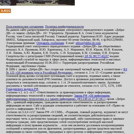
Пользовательское соглашение
,
Политика конфиденциальности
На данном сайте распространяется информация электронного периодического издания «Дебри-
ДВ» со знаком «Дебри-ДВ». 16+ Учредитель: Пронякин К.А. (член Союза журналистов
России, член Союза писателей России). Главный редактор: Харитонова И.Ю. Адрес редакции:
680032, Хабаровский край, Хабаровск, проспект 60-летия Октября, 88-46, т./ф.84212296081.
Электронная приемная:
Отправить сообщение
. E-mail:
editor@debri-dv.com
Редакционный совет электронного периодического издания «Дебри-ДВ» (на общественных
началах): К.А. Пронякин, И.Ю. Харитонова, А.Э. Мирмович, Ю.Н. Юрьев, Ю.В. Ковалев,
Л.Н. Левина, А.Ю. Жданов, Е.Н. Голубь, С.Н. Бурындин, Б.М. Сухинин, О.В. Егорова
Свидетельство о регистрации СМИ (Регистрационный номер)
ЭЛ № ФС77-45537
выдано
Федеральной службой по надзору в сфере связи, информационных технологий и массовых
коммуникаций (Роскомнадзор) 16.06.2011 г. Территория распространения: Российская
Федерация, зарубежные страны.
В 2006 г. проект «Дебри-ДВ» был создан как электронный частный архив, в соответствии с
ФЗ
№ 125 «Об архивном деле в Российской Федерации»
, согласно п. 2 ст. 13 «Создание архивов».
Основной фонд архива составляют публикации газет и журналов, изданные книги, а также
рукописи по дальневосточной (РФ) тематике. Доступ к архивным документам является
открытым в электронном виде, согласно п. 1 ст. 24 вышеобозначенного закона. Архивные
документы к частной собственности редакции не относятся, согласно ст.ст. 1275, 1276, 1306
Гражданского кодекса РФ
.
Согласно ч.2. п.3. ст.17 «Ответственность за правонарушения в сфере информации,
информационных технологий и защиты информации»
Закона РФ «Об информации,
информационных технологиях и о защите информации» (ФЗ-149 от 27.07.06 г.)
архив «Дебри-
ДВ», хранящий информацию, гражданско-правовую ответственность за распространение
информации не несет. Сайт и редакция основываются и работают на основании ст.8 «Право на
доступ к информации» ФЗ-149.
Согласно пп.3,4,6 ст.57 Закона РФ «О СМИ», «Редакция, главный редактор, журналист не несут
ответственности за распространение сведений, не соответствующих действительности и
порочащих честь и достоинство граждан и организаций, либо ущемляющих права и законные
интересы граждан, либо представляющих собой злоупотребление свободой массовой
информации и (или) правами журналиста: ...если они являются дословным воспроизведением
сообщений и материалов или их фрагментов, распространенных другим средством массовой
информации (а также сообщения, переданные в пресс-релизах и информация государственных,