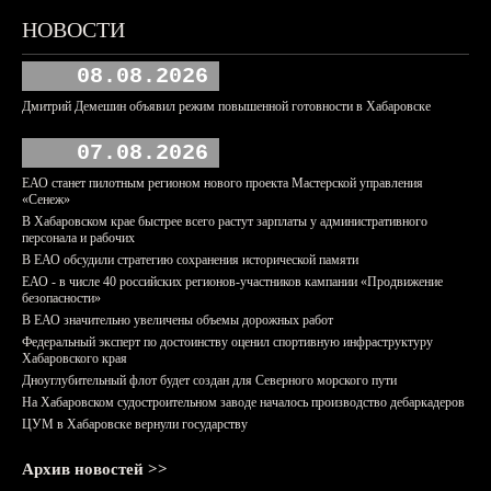
НОВОСТИ
08.08.2026
Дмитрий Демешин объявил режим повышенной готовности в Хабаровске
07.08.2026
ЕАО станет пилотным регионом нового проекта Мастерской управления
«Сенеж»
В Хабаровском крае быстрее всего растут зарплаты у административного
персонала и рабочих
В ЕАО обсудили стратегию сохранения исторической памяти
ЕАО - в числе 40 российских регионов-участников кампании «Продвижение
безопасности»
В ЕАО значительно увеличены объемы дорожных работ
Федеральный эксперт по достоинству оценил спортивную инфраструктуру
Хабаровского края
Дноуглубительный флот будет создан для Северного морского пути
На Хабаровском судостроительном заводе началось производство дебаркадеров
ЦУМ в Хабаровске вернули государству
Архив новостей >>