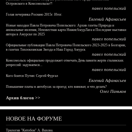
Островского в Комсомольске?!
павел попельский
Голая вечеринка Роснано 2015г. Итог.
Евгений Афанасьев
Новые находки Павла Петровича Попельского: Архив газеты Природа и
аномальные явления, Неизвестная карта НижнеАмурЛага и Последние выставки
автора в Амурске по 2025
павел попельский
Официальные публикации Павла Петровича Попельского 2023-2025 в Болгарии,
в газетах Тихоокеанская Звезда и Наш Город Амурск
павел попельский
Комсомольск официально продолжает отмечать День памяти жертв сталинских
репрессий: задумаемся...
павел попельский
Кого боится Путин: Сергей Фургал
Евгений Афанасьев
Повышение платы в автобусах за проезд: кто виноват, и что делать?
Олег Паньков
Архив блогов >>
НОВОЕ НА ФОРУМЕ
Трилогия "Китобои" А. Вахова.