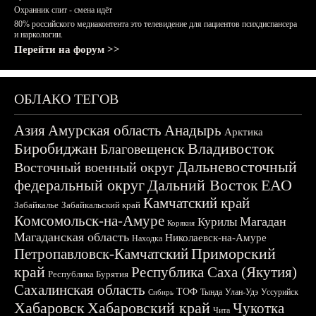
Охранник спит - смена идёт
80% российского медиаконтента это телевидение для пациентов психдиспансера
и наркологии.
Перейти на форум >>
ОБЛАКО ТЕГОВ
Азия
Амурская область
Анадырь
Арктика
Биробиджан
Владивосток
Благовещенск
Дальневосточный
Восточный военный округ
федеральный округ
Дальний Восток
ЕАО
Камчатский край
Забайкалье
Забайкальский край
Комсомольск-на-Амуре
Магадан
Курилы
Корякия
Магаданская область
Николаевск-на-Амуре
Находка
Приморский
Петропавловск-Камчатский
край
Республика Саха (Якутия)
Республика Бурятия
Сахалинская область
ТОФ
Тында
Улан-Удэ
Уссурийск
Сибирь
Хабаровск
Хабаровский край
Чукотка
Чита