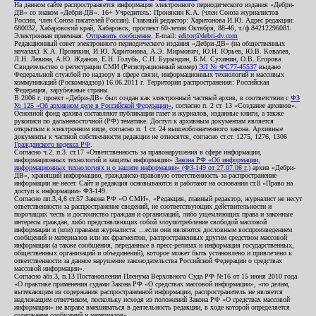
На данном сайте распространяется информация электронного периодического издания «Дебри-
ДВ» со знаком «Дебри-ДВ». 16+ Учредитель: Пронякин К.А. (член Союза журналистов
России, член Союза писателей России). Главный редактор: Харитонова И.Ю. Адрес редакции:
680032, Хабаровский край, Хабаровск, проспект 60-летия Октября, 88-46, т./ф.84212296081.
Электронная приемная:
Отправить сообщение
. E-mail:
editor@debri-dv.com
Редакционный совет электронного периодического издания «Дебри-ДВ» (на общественных
началах): К.А. Пронякин, И.Ю. Харитонова, А.Э. Мирмович, Ю.Н. Юрьев, Ю.В. Ковалев,
Л.Н. Левина, А.Ю. Жданов, Е.Н. Голубь, С.Н. Бурындин, Б.М. Сухинин, О.В. Егорова
Свидетельство о регистрации СМИ (Регистрационный номер)
ЭЛ № ФС77-45537
выдано
Федеральной службой по надзору в сфере связи, информационных технологий и массовых
коммуникаций (Роскомнадзор) 16.06.2011 г. Территория распространения: Российская
Федерация, зарубежные страны.
В 2006 г. проект «Дебри-ДВ» был создан как электронный частный архив, в соответствии с
ФЗ
№ 125 «Об архивном деле в Российской Федерации»
, согласно п. 2 ст. 13 «Создание архивов».
Основной фонд архива составляют публикации газет и журналов, изданные книги, а также
рукописи по дальневосточной (РФ) тематике. Доступ к архивным документам является
открытым в электронном виде, согласно п. 1 ст. 24 вышеобозначенного закона. Архивные
документы к частной собственности редакции не относятся, согласно ст.ст. 1275, 1276, 1306
Гражданского кодекса РФ
.
Согласно ч.2. п.3. ст.17 «Ответственность за правонарушения в сфере информации,
информационных технологий и защиты информации»
Закона РФ «Об информации,
информационных технологиях и о защите информации» (ФЗ-149 от 27.07.06 г.)
архив «Дебри-
ДВ», хранящий информацию, гражданско-правовую ответственность за распространение
информации не несет. Сайт и редакция основываются и работают на основании ст.8 «Право на
доступ к информации» ФЗ-149.
Согласно пп.3,4,6 ст.57 Закона РФ «О СМИ», «Редакция, главный редактор, журналист не несут
ответственности за распространение сведений, не соответствующих действительности и
порочащих честь и достоинство граждан и организаций, либо ущемляющих права и законные
интересы граждан, либо представляющих собой злоупотребление свободой массовой
информации и (или) правами журналиста: ...если они являются дословным воспроизведением
сообщений и материалов или их фрагментов, распространенных другим средством массовой
информации (а также сообщения, переданные в пресс-релизах и информация государственных,
общественных организаций и объединений), которое может быть установлено и привлечено к
ответственности за данное нарушение законодательства Российской Федерации о средствах
массовой информации».
Согласно абз.3, п.13 Постановления Пленума Верховного Суда РФ №16 от 15 июня 2010 года
«О практике применения судами Закона РФ «О средствах массовой информации», «по делам,
вытекающим из содержания распространенной информации, распространитель не является
надлежащим ответчиком, поскольку исходя из положений Закона РФ «О средствах массовой
информации» не вправе вмешиваться в деятельность редакции, в ходе которой определяется
содержание сообщений и материалов».