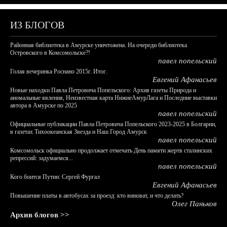
ИЗ БЛОГОВ
Районная библиотека в Амурске уничтожена. На очереди библиотека
Островского в Комсомольске?!
павел попельский
Голая вечеринка Роснано 2015г. Итог.
Евгений Афанасьев
Новые находки Павла Петровича Попельского: Архив газеты Природа и
аномальные явления, Неизвестная карта НижнеАмурЛага и Последние выставки
автора в Амурске по 2025
павел попельский
Официальные публикации Павла Петровича Попельского 2023-2025 в Болгарии,
в газетах Тихоокеанская Звезда и Наш Город Амурск
павел попельский
Комсомольск официально продолжает отмечать День памяти жертв сталинских
репрессий: задумаемся...
павел попельский
Кого боится Путин: Сергей Фургал
Евгений Афанасьев
Повышение платы в автобусах за проезд: кто виноват, и что делать?
Олег Паньков
Архив блогов >>