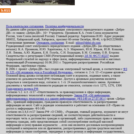
Пользовательское соглашение
,
Политика конфиденциальности
На данном сайте распространяется информация электронного периодического издания «Дебри-
ДВ» со знаком «Дебри-ДВ». 16+ Учредитель: Пронякин К.А. (член Союза журналистов
России, член Союза писателей России). Главный редактор: Харитонова И.Ю. Адрес редакции:
680032, Хабаровский край, Хабаровск, проспект 60-летия Октября, 88-46, т./ф.84212296081.
Электронная приемная:
Отправить сообщение
. E-mail:
editor@debri-dv.com
Редакционный совет электронного периодического издания «Дебри-ДВ» (на общественных
началах): К.А. Пронякин, И.Ю. Харитонова, А.Э. Мирмович, Ю.Н. Юрьев, Ю.В. Ковалев,
Л.Н. Левина, А.Ю. Жданов, Е.Н. Голубь, С.Н. Бурындин, Б.М. Сухинин, О.В. Егорова
Свидетельство о регистрации СМИ (Регистрационный номер)
ЭЛ № ФС77-45537
выдано
Федеральной службой по надзору в сфере связи, информационных технологий и массовых
коммуникаций (Роскомнадзор) 16.06.2011 г. Территория распространения: Российская
Федерация, зарубежные страны.
В 2006 г. проект «Дебри-ДВ» был создан как электронный частный архив, в соответствии с
ФЗ
№ 125 «Об архивном деле в Российской Федерации»
, согласно п. 2 ст. 13 «Создание архивов».
Основной фонд архива составляют публикации газет и журналов, изданные книги, а также
рукописи по дальневосточной (РФ) тематике. Доступ к архивным документам является
открытым в электронном виде, согласно п. 1 ст. 24 вышеобозначенного закона. Архивные
документы к частной собственности редакции не относятся, согласно ст.ст. 1275, 1276, 1306
Гражданского кодекса РФ
.
Согласно ч.2. п.3. ст.17 «Ответственность за правонарушения в сфере информации,
информационных технологий и защиты информации»
Закона РФ «Об информации,
информационных технологиях и о защите информации» (ФЗ-149 от 27.07.06 г.)
архив «Дебри-
ДВ», хранящий информацию, гражданско-правовую ответственность за распространение
информации не несет. Сайт и редакция основываются и работают на основании ст.8 «Право на
доступ к информации» ФЗ-149.
Согласно пп.3,4,6 ст.57 Закона РФ «О СМИ», «Редакция, главный редактор, журналист не несут
ответственности за распространение сведений, не соответствующих действительности и
порочащих честь и достоинство граждан и организаций, либо ущемляющих права и законные
интересы граждан, либо представляющих собой злоупотребление свободой массовой
информации и (или) правами журналиста: ...если они являются дословным воспроизведением
сообщений и материалов или их фрагментов, распространенных другим средством массовой
информации (а также сообщения, переданные в пресс-релизах и информация государственных,