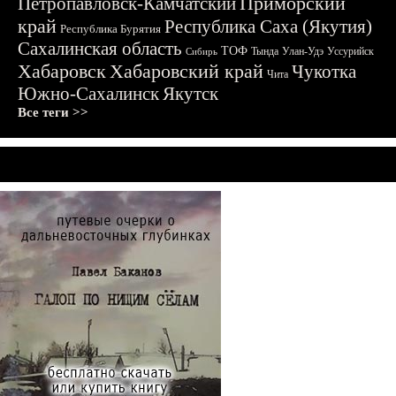
Приморский
Петропавловск-Камчатский
край
Республика Саха (Якутия)
Республика Бурятия
Сахалинская область
ТОФ
Тында
Улан-Удэ
Уссурийск
Сибирь
Хабаровск
Хабаровский край
Чукотка
Чита
Южно-Сахалинск
Якутск
Все теги >>