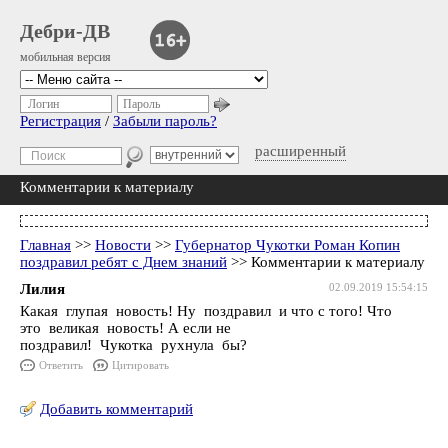
Дебри-ДВ
мобильная версия
Логин
Пароль
Регистрация
/
Забыли пароль?
расширенный
Комментарии к материалу
Главная
>>
Новости
>>
Губернатор Чукотки Роман Копин
поздравил ребят с Днем знаний
>> Комментарии к материалу
Лилия
02.09.2019 15:54:15
Какая глупая новость! Ну поздравил и что с того! Что
это великая новость! А если не
поздравил! Чукотка рухнула бы?
Ответить
Цитировать
Добавить комментарий