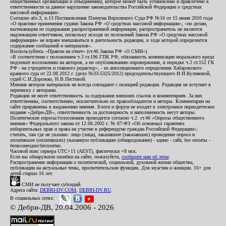
общественных организаций и объединений), которое может быть установлено и привлечено к
ответственности за данное нарушение законодательства Российской Федерации о средствах
массовой информации».
Согласно абз.3, п.13 Постановления Пленума Верховного Суда РФ №16 от 15 июня 2010 года
«О практике применения судами Закона РФ «О средствах массовой информации», «по делам,
вытекающим из содержания распространенной информации, распространитель не является
надлежащим ответчиком, поскольку исходя из положений Закона РФ «О средствах массовой
информации» не вправе вмешиваться в деятельность редакции, в ходе которой определяется
содержание сообщений и материалов».
Воспользуйтесь «Правом на ответ» (ст.46 Закона РФ «О СМИ»).
«В соответствии с положением ч.3 ст.196 ГПК РФ, обязанность компенсации морального вреда
подлежит возложению на авторов, а по опубликованию опровержения, в порядке ч.2 ст.152 ГК
РФ - на учредителя и главного редактор», - из апелляционного определения Хабаровского
краевого суда от 22.08.2012 г. (дело №33-5325/2012) председательствующего И.И.Куликовой,
судей С.И.Дорожко, Н.В.Пестовой.
Мнения авторов материалов не всегда совпадают с позицией редакции. Редакция не вступает в
переписку с авторами.
Редакция не несет ответственность за содержание внешних ссылок и комментариев. За них
ответственны, соответственно, исключительно их правообладатели и авторы. Комментарии на
сайте приравнены к выражению мнения. Блоги и форум не входят в электронное периодическое
издание «Дебри-ДВ», ответственность за достоверность и наполняемость несут авторы.
Политические опросы/голосования проводятся согласно ч.2. ст.46 «Опросы общественного
мнения» Федерального закона от 12.06.2002 г. № 67-ФЗ «Об основных гарантиях
избирательных прав и права на участие в референдуме граждан Российской Федерации»;
считать, там где не указано: лицо (лица), заказавшее (заказавших) проведение опроса и
оплатившее (оплативших) указанную публикацию (обнародование) - едино - сайт, без оплаты -
безвозмездно/бесплатно.
Часовой пояс сервера UTC+11 (AEST), фактически +8 мск.
Если вы обнаружили ошибки на сайте, пожалуйста,
сообщите нам об этом
.
Распространение информации о политической, социальной, духовной жизни общества,
публикации на актуальные темы, просветительские функции. Для мужчин и женщин. 16+ для
детей старше 16 лет.
СМИ не получает субсидий.
Адреса сайта:
DEBRI-DV.COM
,
DEBRI-DV.RU
.
В социальных сетях:
© Дебри-ДВ, 20.04.2006 - 2026