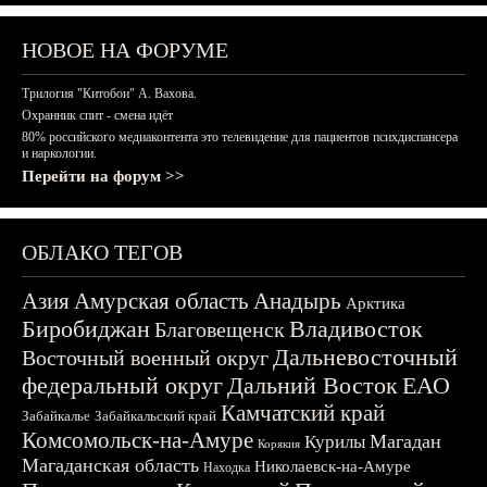
НОВОЕ НА ФОРУМЕ
Трилогия "Китобои" А. Вахова.
Охранник спит - смена идёт
80% российского медиаконтента это телевидение для пациентов психдиспансера
и наркологии.
Перейти на форум >>
ОБЛАКО ТЕГОВ
Азия
Амурская область
Анадырь
Арктика
Биробиджан
Владивосток
Благовещенск
Дальневосточный
Восточный военный округ
федеральный округ
Дальний Восток
ЕАО
Камчатский край
Забайкалье
Забайкальский край
Комсомольск-на-Амуре
Магадан
Курилы
Корякия
Магаданская область
Николаевск-на-Амуре
Находка