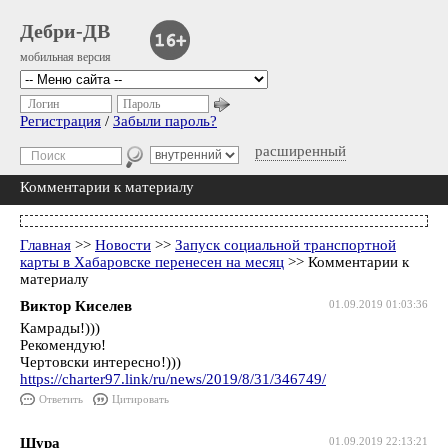
Дебри-ДВ
мобильная версия
Логин
Пароль
Регистрация
/
Забыли пароль?
расширенный
Комментарии к материалу
Главная
>>
Новости
>>
Запуск социальной транспортной
карты в Хабаровске перенесен на месяц
>> Комментарии к
материалу
Виктор Киселев
01.09.2019 01:03:36
Камрады!)))
Рекомендую!
Чертовски интересно!)))
https://charter97.link/ru/news/2019/8/31/346749/
Ответить
Цитировать
Шура
01.09.2019 22:13:21