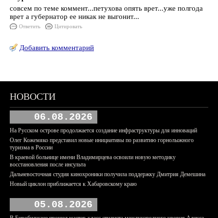
совсем по теме коммент...петухова опять врет...уже полгода
врет а губернатор ее никак не выгонит...
Ответить
Цитировать
Добавить комментарий
НОВОСТИ
06.08.2026
На Русском острове продолжается создание инфраструктуры для инноваций
Олег Кожемяко представил новые инициативы по развитию горнолыжного
туризма в России
В краевой больнице имени Владимирцева освоили новую методику
восстановления после инсульта
Дальневосточная студия кинохроники получила поддержку Дмитрия Демешина
Новый циклон приближается к Хабаровскому краю
05.08.2026