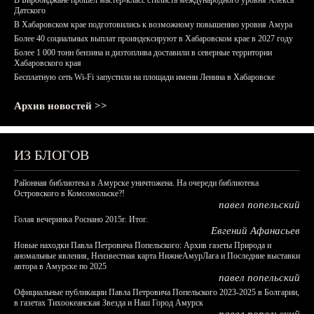
В Биробиджане прошел мастер-класс стилиста международного уровня Алекса
Датского
В Хабаровском крае подготовились к возможному повышению уровня Амура
Более 40 социальных выплат проиндексируют в Хабаровском крае в 2027 году
Более 1 000 тонн бензина и дизтоплива доставили в северные территории
Хабаровского края
Бесплатную сеть Wi-Fi запустили на площади имени Ленина в Хабаровске
Архив новостей >>
ИЗ БЛОГОВ
Районная библиотека в Амурске уничтожена. На очереди библиотека
Островского в Комсомольске?!
павел попельский
Голая вечеринка Роснано 2015г. Итог.
Евгений Афанасьев
Новые находки Павла Петровича Попельского: Архив газеты Природа и
аномальные явления, Неизвестная карта НижнеАмурЛага и Последние выставки
автора в Амурске по 2025
павел попельский
Официальные публикации Павла Петровича Попельского 2023-2025 в Болгарии,
в газетах Тихоокеанская Звезда и Наш Город Амурск