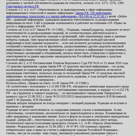
документы к частной собственности редакции не относятся, согласно ст.ст. 1275, 1276, 1306
Гражданского кодекса РФ
.
Согласно ч.2. п.3. ст.17 «Ответственность за правонарушения в сфере информации,
информационных технологий и защиты информации»
Закона РФ «Об информации,
информационных технологиях и о защите информации» (ФЗ-149 от 27.07.06 г.)
архив «Дебри-
ДВ», хранящий информацию, гражданско-правовую ответственность за распространение
информации не несет. Сайт и редакция основываются и работают на основании ст.8 «Право на
доступ к информации» ФЗ-149.
Согласно пп.3,4,6 ст.57 Закона РФ «О СМИ», «Редакция, главный редактор, журналист не несут
ответственности за распространение сведений, не соответствующих действительности и
порочащих честь и достоинство граждан и организаций, либо ущемляющих права и законные
интересы граждан, либо представляющих собой злоупотребление свободой массовой
информации и (или) правами журналиста: ...если они являются дословным воспроизведением
сообщений и материалов или их фрагментов, распространенных другим средством массовой
информации (а также сообщения, переданные в пресс-релизах и информация государственных,
общественных организаций и объединений), которое может быть установлено и привлечено к
ответственности за данное нарушение законодательства Российской Федерации о средствах
массовой информации».
Согласно абз.3, п.13 Постановления Пленума Верховного Суда РФ №16 от 15 июня 2010 года
«О практике применения судами Закона РФ «О средствах массовой информации», «по делам,
вытекающим из содержания распространенной информации, распространитель не является
надлежащим ответчиком, поскольку исходя из положений Закона РФ «О средствах массовой
информации» не вправе вмешиваться в деятельность редакции, в ходе которой определяется
содержание сообщений и материалов».
Воспользуйтесь «Правом на ответ» (ст.46 Закона РФ «О СМИ»).
«В соответствии с положением ч.3 ст.196 ГПК РФ, обязанность компенсации морального вреда
подлежит возложению на авторов, а по опубликованию опровержения, в порядке ч.2 ст.152 ГК
РФ - на учредителя и главного редактор», - из апелляционного определения Хабаровского
краевого суда от 22.08.2012 г. (дело №33-5325/2012) председательствующего И.И.Куликовой,
судей С.И.Дорожко, Н.В.Пестовой.
Мнения авторов материалов не всегда совпадают с позицией редакции. Редакция не вступает в
переписку с авторами.
Редакция не несет ответственность за содержание внешних ссылок и комментариев. За них
ответственны, соответственно, исключительно их правообладатели и авторы. Комментарии на
сайте приравнены к выражению мнения. Блоги и форум не входят в электронное периодическое
издание «Дебри-ДВ», ответственность за достоверность и наполняемость несут авторы.
Политические опросы/голосования проводятся согласно ч.2. ст.46 «Опросы общественного
мнения» Федерального закона от 12.06.2002 г. № 67-ФЗ «Об основных гарантиях
избирательных прав и права на участие в референдуме граждан Российской Федерации»;
считать, там где не указано: лицо (лица), заказавшее (заказавших) проведение опроса и