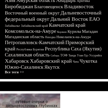
Азия
Амурская область
Анадырь
Арктика
Биробиджан
Владивосток
Благовещенск
Дальневосточный
Восточный военный округ
федеральный округ
Дальний Восток
ЕАО
Камчатский край
Забайкалье
Забайкальский край
Комсомольск-на-Амуре
Магадан
Курилы
Корякия
Магаданская область
Николаевск-на-Амуре
Находка
Приморский
Петропавловск-Камчатский
край
Республика Саха (Якутия)
Республика Бурятия
Сахалинская область
ТОФ
Тында
Улан-Удэ
Уссурийск
Сибирь
Хабаровск
Хабаровский край
Чукотка
Чита
Южно-Сахалинск
Якутск
Все теги >>