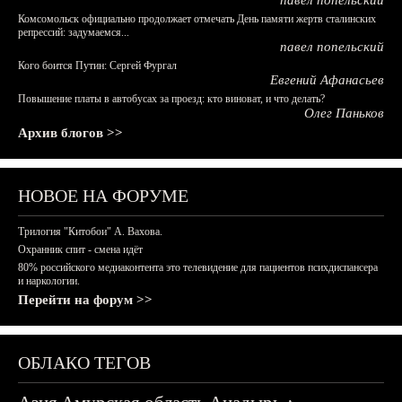
павел попельский
Комсомольск официально продолжает отмечать День памяти жертв сталинских
репрессий: задумаемся...
павел попельский
Кого боится Путин: Сергей Фургал
Евгений Афанасьев
Повышение платы в автобусах за проезд: кто виноват, и что делать?
Олег Паньков
Архив блогов >>
НОВОЕ НА ФОРУМЕ
Трилогия "Китобои" А. Вахова.
Охранник спит - смена идёт
80% российского медиаконтента это телевидение для пациентов психдиспансера
и наркологии.
Перейти на форум >>
ОБЛАКО ТЕГОВ