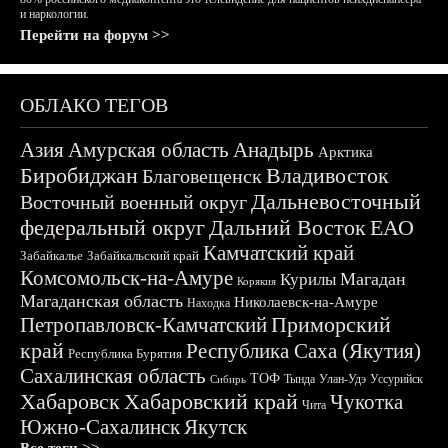
и наркологии.
Перейти на форум >>
ОБЛАКО ТЕГОВ
Азия
Амурская область
Анадырь
Арктика
Биробиджан
Владивосток
Благовещенск
Дальневосточный
Восточный военный округ
федеральный округ
Дальний Восток
ЕАО
Камчатский край
Забайкалье
Забайкальский край
Комсомольск-на-Амуре
Магадан
Курилы
Корякия
Магаданская область
Николаевск-на-Амуре
Находка
Приморский
Петропавловск-Камчатский
край
Республика Саха (Якутия)
Республика Бурятия
Сахалинская область
ТОФ
Тында
Улан-Удэ
Уссурийск
Сибирь
Хабаровск
Хабаровский край
Чукотка
Чита
Южно-Сахалинск
Якутск