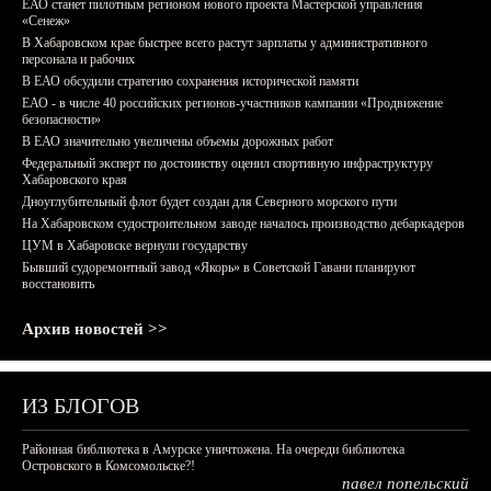
ЕАО станет пилотным регионом нового проекта Мастерской управления
«Сенеж»
В Хабаровском крае быстрее всего растут зарплаты у административного
персонала и рабочих
В ЕАО обсудили стратегию сохранения исторической памяти
ЕАО - в числе 40 российских регионов-участников кампании «Продвижение
безопасности»
В ЕАО значительно увеличены объемы дорожных работ
Федеральный эксперт по достоинству оценил спортивную инфраструктуру
Хабаровского края
Дноуглубительный флот будет создан для Северного морского пути
На Хабаровском судостроительном заводе началось производство дебаркадеров
ЦУМ в Хабаровске вернули государству
Бывший судоремонтный завод «Якорь» в Советской Гавани планируют
восстановить
Архив новостей >>
ИЗ БЛОГОВ
Районная библиотека в Амурске уничтожена. На очереди библиотека
Островского в Комсомольске?!
павел попельский