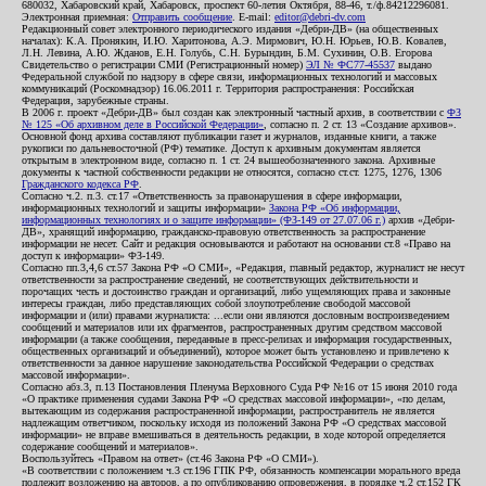
680032, Хабаровский край, Хабаровск, проспект 60-летия Октября, 88-46, т./ф.84212296081.
Электронная приемная:
Отправить сообщение
. E-mail:
editor@debri-dv.com
Редакционный совет электронного периодического издания «Дебри-ДВ» (на общественных
началах): К.А. Пронякин, И.Ю. Харитонова, А.Э. Мирмович, Ю.Н. Юрьев, Ю.В. Ковалев,
Л.Н. Левина, А.Ю. Жданов, Е.Н. Голубь, С.Н. Бурындин, Б.М. Сухинин, О.В. Егорова
Свидетельство о регистрации СМИ (Регистрационный номер)
ЭЛ № ФС77-45537
выдано
Федеральной службой по надзору в сфере связи, информационных технологий и массовых
коммуникаций (Роскомнадзор) 16.06.2011 г. Территория распространения: Российская
Федерация, зарубежные страны.
В 2006 г. проект «Дебри-ДВ» был создан как электронный частный архив, в соответствии с
ФЗ
№ 125 «Об архивном деле в Российской Федерации»
, согласно п. 2 ст. 13 «Создание архивов».
Основной фонд архива составляют публикации газет и журналов, изданные книги, а также
рукописи по дальневосточной (РФ) тематике. Доступ к архивным документам является
открытым в электронном виде, согласно п. 1 ст. 24 вышеобозначенного закона. Архивные
документы к частной собственности редакции не относятся, согласно ст.ст. 1275, 1276, 1306
Гражданского кодекса РФ
.
Согласно ч.2. п.3. ст.17 «Ответственность за правонарушения в сфере информации,
информационных технологий и защиты информации»
Закона РФ «Об информации,
информационных технологиях и о защите информации» (ФЗ-149 от 27.07.06 г.)
архив «Дебри-
ДВ», хранящий информацию, гражданско-правовую ответственность за распространение
информации не несет. Сайт и редакция основываются и работают на основании ст.8 «Право на
доступ к информации» ФЗ-149.
Согласно пп.3,4,6 ст.57 Закона РФ «О СМИ», «Редакция, главный редактор, журналист не несут
ответственности за распространение сведений, не соответствующих действительности и
порочащих честь и достоинство граждан и организаций, либо ущемляющих права и законные
интересы граждан, либо представляющих собой злоупотребление свободой массовой
информации и (или) правами журналиста: ...если они являются дословным воспроизведением
сообщений и материалов или их фрагментов, распространенных другим средством массовой
информации (а также сообщения, переданные в пресс-релизах и информация государственных,
общественных организаций и объединений), которое может быть установлено и привлечено к
ответственности за данное нарушение законодательства Российской Федерации о средствах
массовой информации».
Согласно абз.3, п.13 Постановления Пленума Верховного Суда РФ №16 от 15 июня 2010 года
«О практике применения судами Закона РФ «О средствах массовой информации», «по делам,
вытекающим из содержания распространенной информации, распространитель не является
надлежащим ответчиком, поскольку исходя из положений Закона РФ «О средствах массовой
информации» не вправе вмешиваться в деятельность редакции, в ходе которой определяется
содержание сообщений и материалов».
Воспользуйтесь «Правом на ответ» (ст.46 Закона РФ «О СМИ»).
«В соответствии с положением ч.3 ст.196 ГПК РФ, обязанность компенсации морального вреда
подлежит возложению на авторов, а по опубликованию опровержения, в порядке ч.2 ст.152 ГК