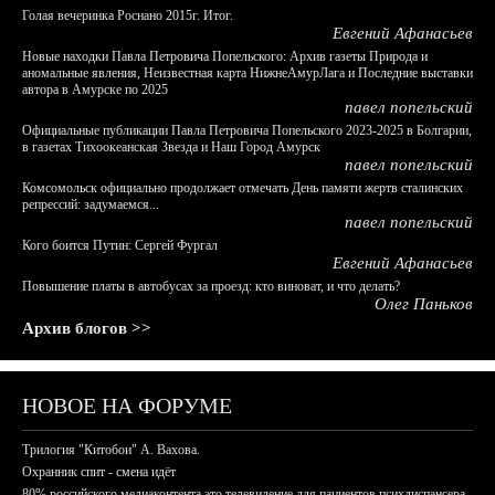
Голая вечеринка Роснано 2015г. Итог.
Евгений Афанасьев
Новые находки Павла Петровича Попельского: Архив газеты Природа и
аномальные явления, Неизвестная карта НижнеАмурЛага и Последние выставки
автора в Амурске по 2025
павел попельский
Официальные публикации Павла Петровича Попельского 2023-2025 в Болгарии,
в газетах Тихоокеанская Звезда и Наш Город Амурск
павел попельский
Комсомольск официально продолжает отмечать День памяти жертв сталинских
репрессий: задумаемся...
павел попельский
Кого боится Путин: Сергей Фургал
Евгений Афанасьев
Повышение платы в автобусах за проезд: кто виноват, и что делать?
Олег Паньков
Архив блогов >>
НОВОЕ НА ФОРУМЕ
Трилогия "Китобои" А. Вахова.
Охранник спит - смена идёт
80% российского медиаконтента это телевидение для пациентов психдиспансера