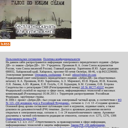
Пользовательское соглашение
,
Политика конфиденциальности
На данном сайте распространяется информация электронного периодического издания «Дебри-
ДВ» со знаком «Дебри-ДВ». 16+ Учредитель: Пронякин К.А. (член Союза журналистов
России, член Союза писателей России). Главный редактор: Харитонова И.Ю. Адрес редакции:
680032, Хабаровский край, Хабаровск, проспект 60-летия Октября, 88-46, т./ф.84212296081.
Электронная приемная:
Отправить сообщение
. E-mail:
editor@debri-dv.com
Редакционный совет электронного периодического издания «Дебри-ДВ» (на общественных
началах): К.А. Пронякин, И.Ю. Харитонова, А.Э. Мирмович, Ю.Н. Юрьев, Ю.В. Ковалев,
Л.Н. Левина, А.Ю. Жданов, Е.Н. Голубь, С.Н. Бурындин, Б.М. Сухинин, О.В. Егорова
Свидетельство о регистрации СМИ (Регистрационный номер)
ЭЛ № ФС77-45537
выдано
Федеральной службой по надзору в сфере связи, информационных технологий и массовых
коммуникаций (Роскомнадзор) 16.06.2011 г. Территория распространения: Российская
Федерация, зарубежные страны.
В 2006 г. проект «Дебри-ДВ» был создан как электронный частный архив, в соответствии с
ФЗ
№ 125 «Об архивном деле в Российской Федерации»
, согласно п. 2 ст. 13 «Создание архивов».
Основной фонд архива составляют публикации газет и журналов, изданные книги, а также
рукописи по дальневосточной (РФ) тематике. Доступ к архивным документам является
открытым в электронном виде, согласно п. 1 ст. 24 вышеобозначенного закона. Архивные
документы к частной собственности редакции не относятся, согласно ст.ст. 1275, 1276, 1306
Гражданского кодекса РФ
.
Согласно ч.2. п.3. ст.17 «Ответственность за правонарушения в сфере информации,
информационных технологий и защиты информации»
Закона РФ «Об информации,