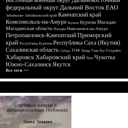
Восточный военный округ
федеральный округ
Дальний Восток
ЕАО
Камчатский край
Забайкалье
Забайкальский край
Комсомольск-на-Амуре
Магадан
Курилы
Корякия
Магаданская область
Николаевск-на-Амуре
Находка
Приморский
Петропавловск-Камчатский
край
Республика Саха (Якутия)
Республика Бурятия
Сахалинская область
ТОФ
Тында
Улан-Удэ
Уссурийск
Сибирь
Хабаровск
Хабаровский край
Чукотка
Чита
Южно-Сахалинск
Якутск
Все теги >>