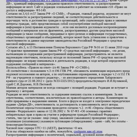
информационных технологиях и о защите информации» (ФЗ-149 от 27.07.06 г.)
архив «Дебри-
ДВ», хранящий информацию, гражданско-правовую ответственность за распространение
информации не несет. Сайт и редакция основываются и работают на основании ст.8 «Право на
доступ к информации» ФЗ-149.
Согласно пп.3,4,6 ст.57 Закона РФ «О СМИ», «Редакция, главный редактор, журналист не несут
ответственности за распространение сведений, не соответствующих действительности и
порочащих честь и достоинство граждан и организаций, либо ущемляющих права и законные
интересы граждан, либо представляющих собой злоупотребление свободой массовой
информации и (или) правами журналиста: ...если они являются дословным воспроизведением
сообщений и материалов или их фрагментов, распространенных другим средством массовой
информации (а также сообщения, переданные в пресс-релизах и информация государственных,
общественных организаций и объединений), которое может быть установлено и привлечено к
ответственности за данное нарушение законодательства Российской Федерации о средствах
массовой информации».
Согласно абз.3, п.13 Постановления Пленума Верховного Суда РФ №16 от 15 июня 2010 года
«О практике применения судами Закона РФ «О средствах массовой информации», «по делам,
вытекающим из содержания распространенной информации, распространитель не является
надлежащим ответчиком, поскольку исходя из положений Закона РФ «О средствах массовой
информации» не вправе вмешиваться в деятельность редакции, в ходе которой определяется
содержание сообщений и материалов».
Воспользуйтесь «Правом на ответ» (ст.46 Закона РФ «О СМИ»).
«В соответствии с положением ч.3 ст.196 ГПК РФ, обязанность компенсации морального вреда
подлежит возложению на авторов, а по опубликованию опровержения, в порядке ч.2 ст.152 ГК
РФ - на учредителя и главного редактор», - из апелляционного определения Хабаровского
краевого суда от 22.08.2012 г. (дело №33-5325/2012) председательствующего И.И.Куликовой,
судей С.И.Дорожко, Н.В.Пестовой.
Мнения авторов материалов не всегда совпадают с позицией редакции. Редакция не вступает в
переписку с авторами.
Редакция не несет ответственность за содержание внешних ссылок и комментариев. За них
ответственны, соответственно, исключительно их правообладатели и авторы. Комментарии на
сайте приравнены к выражению мнения. Блоги и форум не входят в электронное периодическое
издание «Дебри-ДВ», ответственность за достоверность и наполняемость несут авторы.
Политические опросы/голосования проводятся согласно ч.2. ст.46 «Опросы общественного
мнения» Федерального закона от 12.06.2002 г. № 67-ФЗ «Об основных гарантиях
избирательных прав и права на участие в референдуме граждан Российской Федерации»;
считать, там где не указано: лицо (лица), заказавшее (заказавших) проведение опроса и
оплатившее (оплативших) указанную публикацию (обнародование) - едино - сайт, без оплаты -
безвозмездно/бесплатно.
Часовой пояс сервера UTC+11 (AEST), фактически +8 мск.
Если вы обнаружили ошибки на сайте, пожалуйста,
сообщите нам об этом
.
Распространение информации о политической, социальной, духовной жизни общества,