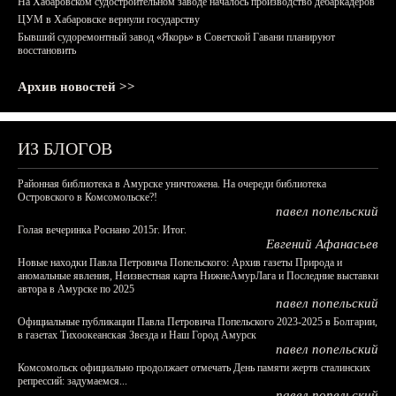
На Хабаровском судостроительном заводе началось производство дебаркадеров
ЦУМ в Хабаровске вернули государству
Бывший судоремонтный завод «Якорь» в Советской Гавани планируют
восстановить
Архив новостей >>
ИЗ БЛОГОВ
Районная библиотека в Амурске уничтожена. На очереди библиотека
Островского в Комсомольске?!
павел попельский
Голая вечеринка Роснано 2015г. Итог.
Евгений Афанасьев
Новые находки Павла Петровича Попельского: Архив газеты Природа и
аномальные явления, Неизвестная карта НижнеАмурЛага и Последние выставки
автора в Амурске по 2025
павел попельский
Официальные публикации Павла Петровича Попельского 2023-2025 в Болгарии,
в газетах Тихоокеанская Звезда и Наш Город Амурск
павел попельский
Комсомольск официально продолжает отмечать День памяти жертв сталинских
репрессий: задумаемся...
павел попельский