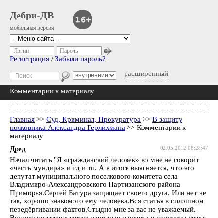
Дебри-ДВ
мобильная версия
Логин
Пароль
Регистрация
/
Забыли пароль?
расширенный
Комментарии к материалу
Главная
>>
Суд, Криминал, Прокуратура
>>
В защиту
полковника Александра Герлихмана
>> Комментарии к
материалу
Дред
02.05.2012 08:28:47
Начал читать "Я «гражданский человек» во мне не говорит
«честь мундира» и тд и тп. А в итоге выясняется, что это
депутат муниципального поселкового комитета села
Владимиро-Александровского Партизанского района
Приморья.Сергей Батура защищает своего друга. Или нет не
так, хорошо знакомого ему человека.Вся статья в сплошном
передёргивании фактов.Стыдно мне за вас не уважаемый.
Видимо подтверждается народная примета в депутаты лезут