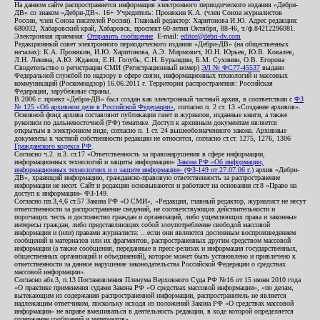
На данном сайте распространяется информация электронного периодического издания «Дебри-
ДВ» со знаком «Дебри-ДВ». 16+ Учредитель: Пронякин К.А. (член Союза журналистов
России, член Союза писателей России). Главный редактор: Харитонова И.Ю. Адрес редакции:
680032, Хабаровский край, Хабаровск, проспект 60-летия Октября, 88-46, т./ф.84212296081.
Электронная приемная:
Отправить сообщение
. E-mail:
editor@debri-dv.com
Редакционный совет электронного периодического издания «Дебри-ДВ» (на общественных
началах): К.А. Пронякин, И.Ю. Харитонова, А.Э. Мирмович, Ю.Н. Юрьев, Ю.В. Ковалев,
Л.Н. Левина, А.Ю. Жданов, Е.Н. Голубь, С.Н. Бурындин, Б.М. Сухинин, О.В. Егорова
Свидетельство о регистрации СМИ (Регистрационный номер)
ЭЛ № ФС77-45537
выдано
Федеральной службой по надзору в сфере связи, информационных технологий и массовых
коммуникаций (Роскомнадзор) 16.06.2011 г. Территория распространения: Российская
Федерация, зарубежные страны.
В 2006 г. проект «Дебри-ДВ» был создан как электронный частный архив, в соответствии с
ФЗ
№ 125 «Об архивном деле в Российской Федерации»
, согласно п. 2 ст. 13 «Создание архивов».
Основной фонд архива составляют публикации газет и журналов, изданные книги, а также
рукописи по дальневосточной (РФ) тематике. Доступ к архивным документам является
открытым в электронном виде, согласно п. 1 ст. 24 вышеобозначенного закона. Архивные
документы к частной собственности редакции не относятся, согласно ст.ст. 1275, 1276, 1306
Гражданского кодекса РФ
.
Согласно ч.2. п.3. ст.17 «Ответственность за правонарушения в сфере информации,
информационных технологий и защиты информации»
Закона РФ «Об информации,
информационных технологиях и о защите информации» (ФЗ-149 от 27.07.06 г.)
архив «Дебри-
ДВ», хранящий информацию, гражданско-правовую ответственность за распространение
информации не несет. Сайт и редакция основываются и работают на основании ст.8 «Право на
доступ к информации» ФЗ-149.
Согласно пп.3,4,6 ст.57 Закона РФ «О СМИ», «Редакция, главный редактор, журналист не несут
ответственности за распространение сведений, не соответствующих действительности и
порочащих честь и достоинство граждан и организаций, либо ущемляющих права и законные
интересы граждан, либо представляющих собой злоупотребление свободой массовой
информации и (или) правами журналиста: ...если они являются дословным воспроизведением
сообщений и материалов или их фрагментов, распространенных другим средством массовой
информации (а также сообщения, переданные в пресс-релизах и информация государственных,
общественных организаций и объединений), которое может быть установлено и привлечено к
ответственности за данное нарушение законодательства Российской Федерации о средствах
массовой информации».
Согласно абз.3, п.13 Постановления Пленума Верховного Суда РФ №16 от 15 июня 2010 года
«О практике применения судами Закона РФ «О средствах массовой информации», «по делам,
вытекающим из содержания распространенной информации, распространитель не является
надлежащим ответчиком, поскольку исходя из положений Закона РФ «О средствах массовой
информации» не вправе вмешиваться в деятельность редакции, в ходе которой определяется
содержание сообщений и материалов».