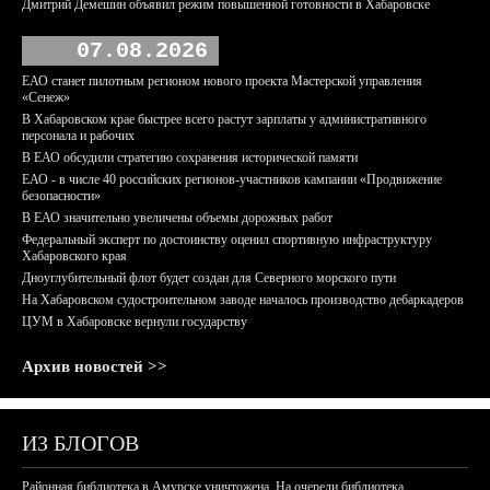
Дмитрий Демешин объявил режим повышенной готовности в Хабаровске
07.08.2026
ЕАО станет пилотным регионом нового проекта Мастерской управления
«Сенеж»
В Хабаровском крае быстрее всего растут зарплаты у административного
персонала и рабочих
В ЕАО обсудили стратегию сохранения исторической памяти
ЕАО - в числе 40 российских регионов-участников кампании «Продвижение
безопасности»
В ЕАО значительно увеличены объемы дорожных работ
Федеральный эксперт по достоинству оценил спортивную инфраструктуру
Хабаровского края
Дноуглубительный флот будет создан для Северного морского пути
На Хабаровском судостроительном заводе началось производство дебаркадеров
ЦУМ в Хабаровске вернули государству
Архив новостей >>
ИЗ БЛОГОВ
Районная библиотека в Амурске уничтожена. На очереди библиотека