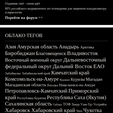
Охранник спит - смена идёт
80% российского медиаконтента это телевидение для пациентов психдиспансера
и наркологии.
Перейти на форум >>
ОБЛАКО ТЕГОВ
Азия
Амурская область
Анадырь
Арктика
Биробиджан
Владивосток
Благовещенск
Дальневосточный
Восточный военный округ
федеральный округ
Дальний Восток
ЕАО
Камчатский край
Забайкалье
Забайкальский край
Комсомольск-на-Амуре
Магадан
Курилы
Корякия
Магаданская область
Николаевск-на-Амуре
Находка
Приморский
Петропавловск-Камчатский
край
Республика Саха (Якутия)
Республика Бурятия
Сахалинская область
ТОФ
Тында
Улан-Удэ
Уссурийск
Сибирь
Хабаровск
Хабаровский край
Чукотка
Чита