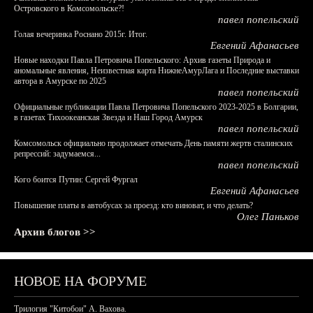
Островского в Комсомольске?!
павел попельский
Голая вечеринка Роснано 2015г. Итог.
Евгений Афанасьев
Новые находки Павла Петровича Попельского: Архив газеты Природа и
аномальные явления, Неизвестная карта НижнеАмурЛага и Последние выставки
автора в Амурске по 2025
павел попельский
Официальные публикации Павла Петровича Попельского 2023-2025 в Болгарии,
в газетах Тихоокеанская Звезда и Наш Город Амурск
павел попельский
Комсомольск официально продолжает отмечать День памяти жертв сталинских
репрессий: задумаемся...
павел попельский
Кого боится Путин: Сергей Фургал
Евгений Афанасьев
Повышение платы в автобусах за проезд: кто виноват, и что делать?
Олег Паньков
Архив блогов >>
НОВОЕ НА ФОРУМЕ
Трилогия "Китобои" А. Вахова.